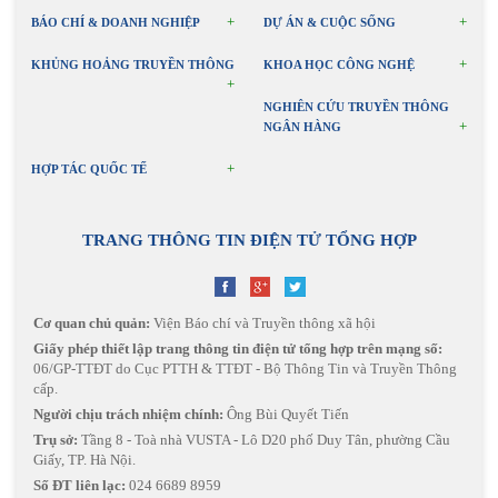
BÁO CHÍ & DOANH NGHIỆP
DỰ ÁN & CUỘC SỐNG
KHỦNG HOẢNG TRUYỀN THÔNG
KHOA HỌC CÔNG NGHỆ
NGHIÊN CỨU TRUYỀN THÔNG
NGÂN HÀNG
HỢP TÁC QUỐC TẾ
TRANG THÔNG TIN ĐIỆN TỬ TỔNG HỢP
Cơ quan chủ quản:
Viện Báo chí và Truyền thông xã hội
Giấy phép thiết lập trang thông tin điện tử tổng hợp trên mạng số:
06/GP-TTĐT do Cục PTTH & TTĐT - Bộ Thông Tin và Truyền Thông
cấp.
Người chịu trách nhiệm chính:
Ông Bùi Quyết Tiến
Trụ sở:
Tầng 8 - Toà nhà VUSTA - Lô D20 phố Duy Tân, phường Cầu
Giấy, TP. Hà Nội.
Số ĐT liên lạc:
024 6689 8959