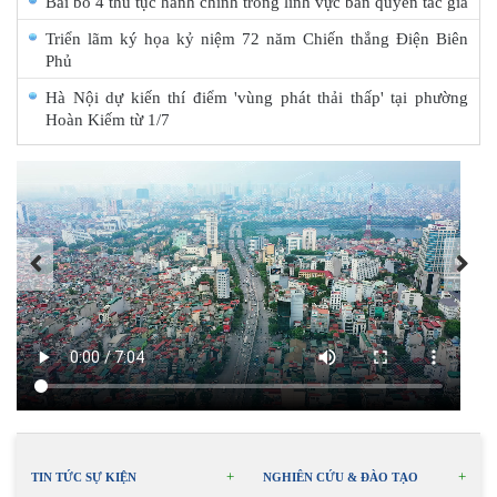
Bãi bỏ 4 thủ tục hành chính trong lĩnh vực bản quyền tác giả
Triển lãm ký họa kỷ niệm 72 năm Chiến thắng Điện Biên
Phủ
Hà Nội dự kiến thí điểm 'vùng phát thải thấp' tại phường
Hoàn Kiếm từ 1/7
TIN TỨC SỰ KIỆN
NGHIÊN CỨU & ĐÀO TẠO