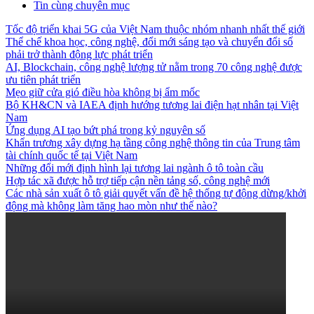
Tin cùng chuyên mục
Tốc độ triển khai 5G của Việt Nam thuộc nhóm nhanh nhất thế giới
Thể chế khoa học, công nghệ, đổi mới sáng tạo và chuyển đổi số
phải trở thành động lực phát triển
AI, Blockchain, công nghệ lượng tử nằm trong 70 công nghệ được
ưu tiên phát triển
Mẹo giữ cửa gió điều hòa không bị ẩm mốc
Bộ KH&CN và IAEA định hướng tương lai điện hạt nhân tại Việt
Nam
Ứng dụng AI tạo bứt phá trong kỷ nguyên số
Khẩn trương xây dựng hạ tầng công nghệ thông tin của Trung tâm
tài chính quốc tế tại Việt Nam
Những đổi mới định hình lại tương lai ngành ô tô toàn cầu
Hợp tác xã được hỗ trợ tiếp cận nền tảng số, công nghệ mới
Các nhà sản xuất ô tô giải quyết vấn đề hệ thống tự động dừng/khởi
động mà không làm tăng hao mòn như thế nào?