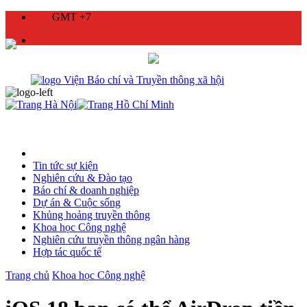
GMT +7
Tin tức sự kiện
Nghiên cứu & Đào tạo
Báo chí & doanh nghiệp
Dự án & Cuộc sống
Khủng hoảng truyền thông
Khoa học Công nghệ
Nghiên cứu truyền thông ngân hàng
Hợp tác quốc tế
Trang chủ
Khoa học Công nghệ