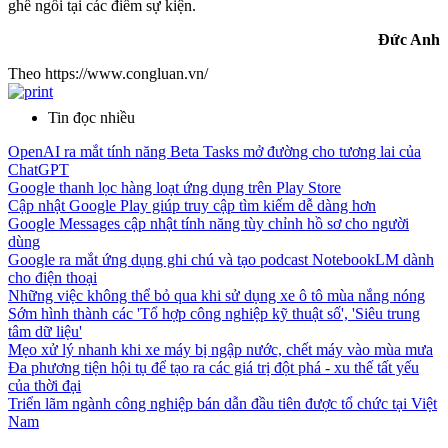
ghế ngồi tại các điểm sự kiện.
Đức Anh
Theo https://www.congluan.vn/
Tin đọc nhiều
OpenAI ra mắt tính năng Beta Tasks mở đường cho tương lai của
ChatGPT
Google thanh lọc hàng loạt ứng dụng trên Play Store
Cập nhật Google Play giúp truy cập tìm kiếm dễ dàng hơn
Google Messages cập nhật tính năng tùy chỉnh hồ sơ cho người
dùng
Google ra mắt ứng dụng ghi chú và tạo podcast NotebookLM dành
cho điện thoại
Những việc không thể bỏ qua khi sử dụng xe ô tô mùa nắng nóng
Sớm hình thành các 'Tổ hợp công nghiệp kỹ thuật số', 'Siêu trung
tâm dữ liệu'
Mẹo xử lý nhanh khi xe máy bị ngập nước, chết máy vào mùa mưa
Đa phương tiện hội tụ để tạo ra các giá trị đột phá - xu thế tất yếu
của thời đại
Triển lãm ngành công nghiệp bán dẫn đầu tiên được tổ chức tại Việt
Nam