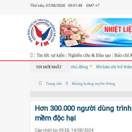
Thứ sáu, 07/08/2026
09:01:48
GMT +7
Tin tức sự kiện
Nghiên cứu & Đào tạo
Báo chí 
Quản trị rủi ro một cách chủ động
Khi báo chí trở thành 'n
TIN MỚI NHẤT
Trang chủ
Khủng hoảng truyền thông
Hơn 300.000 người dùng trình
mềm độc hại
Cập nhật lúc 09:58, 14/08/2024