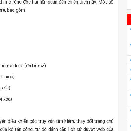
ích mở rộng độc hại liên quan đến chiến dịch này. Một số
ore, bao gồm:
người dùng (đã bị xóa)
bị xóa)
 xóa)
ị xóa)
ền điều khiển các truy vấn tìm kiếm, thay đổi trang chủ
ủa kẻ tấn công, từ đó đánh cắp lịch sử duyệt web của