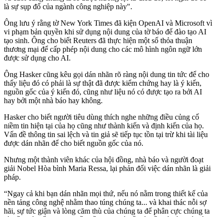
là sự sụp đổ của ngành công nghiệp này".
Ông lưu ý rằng tờ New York Times đã kiện OpenAI và Microsoft vì
vi phạm bản quyền khi sử dụng nội dung của tờ báo để đào tạo AI
tạo sinh. Ông cho biết Reuters đã thực hiện một số thỏa thuận
thương mại để cấp phép nội dung cho các mô hình ngôn ngữ lớn
được sử dụng cho AI.
Ông Hasker cũng kêu gọi dán nhãn rõ ràng nội dung tin tức để cho
thấy liệu đó có phải là sự thật đã được kiểm chứng hay là ý kiến,
nguồn gốc của ý kiến đó, cũng như liệu nó có được tạo ra bởi AI
hay bởi một nhà báo hay không.
Hasker cho biết người tiêu dùng thích nghe những điều củng cố
niềm tin hiện tại của họ cũng như thành kiến và định kiến của họ.
Vấn đề thông tin sai lệch và tin giả sẽ tiếp tục tồn tại trừ khi tài liệu
được dán nhãn để cho biết nguồn gốc của nó.
Nhưng một thành viên khác của hội đồng, nhà báo và người đoạt
giải Nobel Hòa bình Maria Ressa, lại phản đối việc dán nhãn là giải
pháp.
“Ngay cả khi bạn dán nhãn mọi thứ, nếu nó nằm trong thiết kế của
nền tảng công nghệ nhằm thao túng chúng ta... và khai thác nỗi sợ
hãi, sự tức giận và lòng căm thù của chúng ta để phân cực chúng ta