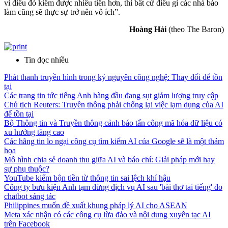
vì điều đó kiếm được nhiều tiền hơn, thì bất cứ điều gì các nhà báo
làm cũng sẽ thực sự trở nên vô ích”.
Hoàng Hải
(theo The Baron)
Tin đọc nhiều
Phát thanh truyền hình trong kỷ nguyên công nghệ: Thay đổi để tồn
tại
Các trang tin tức tiếng Anh hàng đầu đang sụt giảm lượng truy cập
Chủ tịch Reuters: Truyền thông phải chống lại việc lạm dụng của AI
để tồn tại
Bộ Thông tin và Truyền thông cảnh báo tấn công mã hóa dữ liệu có
xu hướng tăng cao
Các hãng tin lo ngại công cụ tìm kiếm AI của Google sẽ là một thảm
họa
Mô hình chia sẻ doanh thu giữa AI và báo chí: Giải pháp mới hay
sự phụ thuộc?
YouTube kiếm bộn tiền từ thông tin sai lệch khí hậu
Công ty bưu kiện Anh tạm dừng dịch vụ AI sau 'bài thơ tai tiếng' do
chatbot sáng tác
Philippines muốn đề xuất khung pháp lý AI cho ASEAN
Meta xác nhận có các công cụ lừa đảo và nội dung xuyên tạc AI
trên Facebook