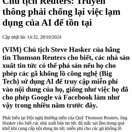
Chủ tịch Reuters: Truyền
thông phải chống lại việc lạm
dụng của AI để tồn tại
Cập nhật lúc 14:32, 28/10/2024
(VIM) Chủ tịch Steve Hasker của hãng
tin Thomson Reuters cho biết, các nhà sản
xuất tin tức có thể phá sản nếu họ cho
phép các gã khổng lồ công nghệ (Big
Tech) sử dụng AI để truy cập miễn phí
vào nội dung của họ, giống như việc họ đã
cho phép Google và Facebook làm như
vậy trong nhiều năm trước đây.
Phát biểu tại Hội nghị thường niên của Quỹ Thomson Reuters, ông
Hasker cho biết các nhà xuất bản tin tức đã mắc sai lầm trong quá
khứ khi cung cấp nội dung tin tức miễn phí cho các gã khổng lồ