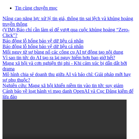
Tin cùng chuyên mục
Nâng cao năng lực xử lý tin giả, thông tin sai lệch và khủng hoảng
truyền thông
(VIM) Báo chí cần làm gì để vượt qua cuộc khủng hoảng “Zero-
Click”?
Báo động lỗ hổng bảo vệ dữ liệu cá nhân
Báo động lỗ hổng bảo vệ dữ liệu cá nhân
Mối nguy từ sự bùng nổ các công cụ AI tự động tạo nội dung
Vì sao tin tức do AI tạo ra lại nguy hiểm hơn bao giờ hết?
Mạng xã hội và cơn nghiện thị phi - Khi cảm xúc bị dẫn dắt bởi
drama
Mô hình chia sẻ doanh thu giữa AI và báo chí: Giải pháp mới hay
sự phụ thuộc?
Nghiên cứu: Mạng xã hội khiến niềm tin vào tin tức suy giảm
Cảnh báo về loạt hành vi mạo danh OpenAI và Cục Đăng kiểm để
lừa đảo