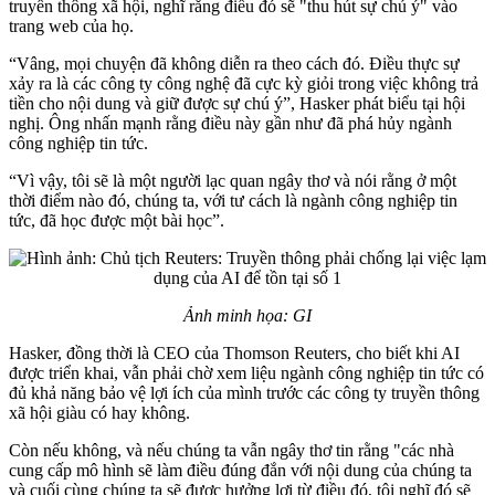
truyền thông xã hội, nghĩ rằng điều đó sẽ "thu hút sự chú ý" vào
trang web của họ.
“Vâng, mọi chuyện đã không diễn ra theo cách đó. Điều thực sự
xảy ra là các công ty công nghệ đã cực kỳ giỏi trong việc không trả
tiền cho nội dung và giữ được sự chú ý”, Hasker phát biểu tại hội
nghị. Ông nhấn mạnh rằng điều này gần như đã phá hủy ngành
công nghiệp tin tức.
“Vì vậy, tôi sẽ là một người lạc quan ngây thơ và nói rằng ở một
thời điểm nào đó, chúng ta, với tư cách là ngành công nghiệp tin
tức, đã học được một bài học”.
Ảnh minh họa: GI
Hasker, đồng thời là CEO của Thomson Reuters, cho biết khi AI
được triển khai, vẫn phải chờ xem liệu ngành công nghiệp tin tức có
đủ khả năng bảo vệ lợi ích của mình trước các công ty truyền thông
xã hội giàu có hay không.
Còn nếu không, và nếu chúng ta vẫn ngây thơ tin rằng "các nhà
cung cấp mô hình sẽ làm điều đúng đắn với nội dung của chúng ta
và cuối cùng chúng ta sẽ được hưởng lợi từ điều đó, tôi nghĩ đó sẽ