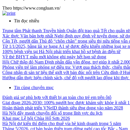
Theo https://www.congluan.vn/
Tin đọc nhiều
Trung tâm Phát thanh Truyền hình Quân đội trao quà Tết cho quân 
Xác thực Văn bản hợp nhất Nghị định quy định về tuyển dụng, sử d
Cận Tết, người dân Thủ đô “chôn chân” trong siêu thị nửa tiếng vẫn 
Từ 1/1/2025, bằng lái xe hạng A1 sẽ được điều khiển những loại xe 
100% bệnh viện tại Hà Nội phải triển khai hồ sơ bệnh án điện tử
Về thẻ BHYT mẫu mới không ghi ngày hết hạn sử dụng
Hội Chữ thập đỏ Nam Định phấn đấu vận động, trợ giúp ít nhất 2.000
Phóng viên trẻ làm phóng sự điều tra: Vượt qua thách thức, chiến th
Công nhận di sản tư liệu thế giới với bản đúc nổi trên Cửu đỉnh ở Hu
Hướng dẫn thực hiện chính sách, chế độ với người lao động khi thực
Tin cùng chuyên mục
Đánh giá sự phù hợp với thiết bị an toàn cho trẻ em trên ôtô
Giai đoạn 2026-2030: 100% người học được khám sức khỏe ít nhất 1
Hoàn thành phát triển VNeID thành siêu ứng dụng vào năm 2028
Hà Nội đẩy mạnh chuyển đổi số trong lĩnh vực du lịch
Khai mạc Lễ hội Chùa Hổ Sơn 2026
Hà Nội dự kiến thí điểm cho thuê vỉa hè kinh doanh trong 5 năm
Tháng 5/2026, cơ bản hoàn thiện trạm dừng nghỉ cao tốc Bắc - Nam