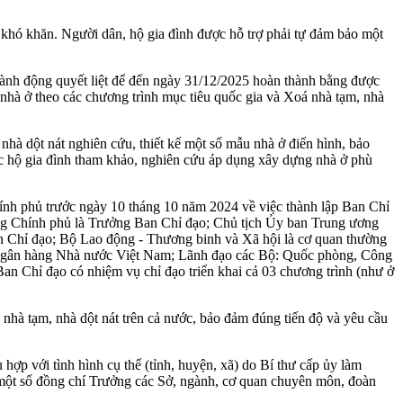
 khó khăn. Người dân, hộ gia đình được hỗ trợ phải tự đảm bảo một
, hành động quyết liệt để đến ngày 31/12/2025 hoàn thành bằng được
 nhà ở theo các chương trình mục tiêu quốc gia và Xoá nhà tạm, nhà
hà dột nát nghiên cứu, thiết kế một số mẫu nhà ở điển hình, bảo
ác hộ gia đình tham khảo, nghiên cứu áp dụng xây dựng nhà ở phù
hính phủ trước ngày 10 tháng 10 năm 2024 về việc thành lập Ban Chỉ
ướng Chính phủ là Trưởng Ban Chỉ đạo; Chủ tịch Ủy ban Trung ương
 Chỉ đạo; Bộ Lao động - Thương binh và Xã hội là cơ quan thường
, Ngân hàng Nhà nước Việt Nam; Lãnh đạo các Bộ: Quốc phòng, Công
n Chỉ đạo có nhiệm vụ chỉ đạo triển khai cả 03 chương trình (như ở
 nhà tạm, nhà dột nát trên cả nước, bảo đảm đúng tiến độ và yêu cầu
hợp với tình hình cụ thể (tỉnh, huyện, xã) do Bí thư cấp ủy làm
 một số đồng chí Trưởng các Sở, ngành, cơ quan chuyên môn, đoàn