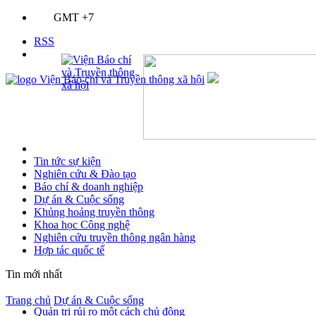
GMT +7
RSS
Tin tức sự kiện
Nghiên cứu & Đào tạo
Báo chí & doanh nghiệp
Dự án & Cuộc sống
Khủng hoảng truyền thông
Khoa học Công nghệ
Nghiên cứu truyền thông ngân hàng
Hợp tác quốc tế
Tin mới nhất
Trang chủ
Dự án & Cuộc sống
Quản trị rủi ro một cách chủ động