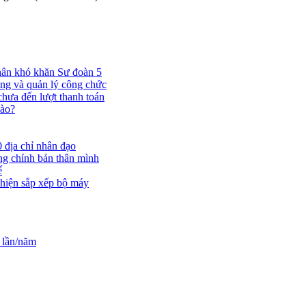
nhân khó khăn Sư đoàn 5
ụng và quản lý công chức
chưa đến lượt thanh toán
nào?
 địa chỉ nhân đạo
ắng chính bản thân mình
ế
 hiện sắp xếp bộ máy
 lần/năm