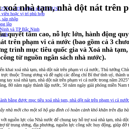
xoá nhà tạm, nhà dột nát trên p
 25 tỷ USD, hướng tới 50 tỷ USD
 viên hoặc vị trí phù hợp
, sáp nhập
ông lập
g Ninh và TP Bắc Ninh
quyết tâm cao, nỗ lực lớn, hành động quyết
 giới
át trên phạm vi cả nước (bao gồm cả 3 chươ
ng trình mục tiêu quốc gia và Xoá nhà tạm,
ó công từ nguồn ngân sách nhà nước).
n khai xoá nhà tạm, nhà dột nát trên phạm vi cả nước, Thủ tướng Chí
ực thuộc Trung ương và đề nghị các đồng chí Bí thư tỉnh uỷ, thành uỷ t
g tay xoá nhà tạm, nhà dột nát trên phạm vi cả nước trong năm 2025" v
Đảng, 80 năm ngày thành lập nước, 50 năm ngày giải phóng miền Nam 
ây nhà mới cho một số hộ gia đình có hoàn cảnh khó khăn trên địa b
với nguồn lực của Nhà nước để chung tay hỗ trợ xoá nhà tạm, nhà dột
rợ từ trung ương, địa phương, nguồn lực công sức huy động, giúp đỡ 