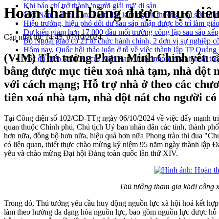
Khi báo chí trở thành 'người giải mã' di sản
Hoàn thành bằng được mục tiêu 
Việt Nam - Thái Lan: Phấn đấu kim ngạch thương mại sớm đạt
Hiệu trưởng, hiệu phó dôi dư sau sáp nhập được bố trí làm giáo
Dự kiến giảm hơn 17.000 đầu mối trường công lập sau sắp xếp
Cập nhật lúc 14:45, 07/10/2024
Bộ Ngoại giao có 21 tổ chức hành chính, 2 đơn vị sự nghiệp c
Hôm nay, Quốc hội thảo luận ở tổ về việc thành lập TP Quản
(VIM) Thủ tướng Phạm Minh Chính yêu cầu 
Tốc độ triển khai 5G của Việt Nam thuộc nhóm nhanh nhất thế
bằng được mục tiêu xoá nhà tạm, nhà dột n
với cách mạng; Hỗ trợ nhà ở theo các chươ
tiên xoá nhà tạm, nhà dột nát cho người c
Tại Công điện số 102/CĐ-TTg ngày 06/10/2024 về việc đẩy mạnh triể
quan thuộc Chính phủ, Chủ tịch Uỷ ban nhân dân các tỉnh, thành phố tr
hơn nữa, đồng bộ hơn nữa, hiệu quả hơn nữa Phong trào thi đua "Chun
có liên quan, thiết thực chào mừng kỷ niệm 95 năm ngày thành lập 
yêu và chào mừng Đại hội Đảng toàn quốc lần thứ XIV.
Thủ tướng tham gia khởi công x
Trong đó, Thủ tướng yêu cầu huy động nguồn lực xã hội hoá kết hợp 
làm theo hướng đa dạng hóa nguồn lực, bao gồm nguồn lực được hỗ t