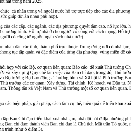
 dột nát trong năm 2025.
chức, cá nhân trong và ngoài nước hỗ trợ trực tiếp cho các địa phương
 sức giúp đỡ lẫn nhau phù hợp).
ọng của các cấp, các ngành, các địa phương; quyết tâm cao, nỗ lực lớn
3 chương trình: Hỗ trợ nhà ở cho người có công với cách mạng; Hỗ trợ
o người có công từ nguồn ngân sách nhà nước).
hân dân các tỉnh, thành phố trực thuộc Trung ương nơi có nhà tạm, n
, phong tục tập quán và đặc điểm của từng địa phương, vùng miền để c
hối hợp với các Bộ, cơ quan liên quan: Báo cáo, đề xuất Thủ tướng C
 nước và xây dựng Quy chế làm việc của Ban chỉ đạo; trong đó, Thủ t
à Bộ trưởng Bộ Lao động - Thương binh và Xã hội là Phó trưởng Ban
, Thủ trưởng các cơ quan: Xây dựng, Tài chính, Kế hoạch và Đầu tư
m, Thông tấn xã Việt Nam và Thủ trưởng một số cơ quan liên quan. Ba
ác biện pháp, giải pháp, cách làm cụ thể, hiệu quả để triển khai xoá
h lập Ban Chỉ đạo triển khai xoá nhà tạm, nhà dột nát ở địa phương phù 
g Ban chỉ đạo; thành viên Ban chỉ đạo là Chủ tịch Mặt trận Tổ quốc,
g trình (như ở điểm 3).