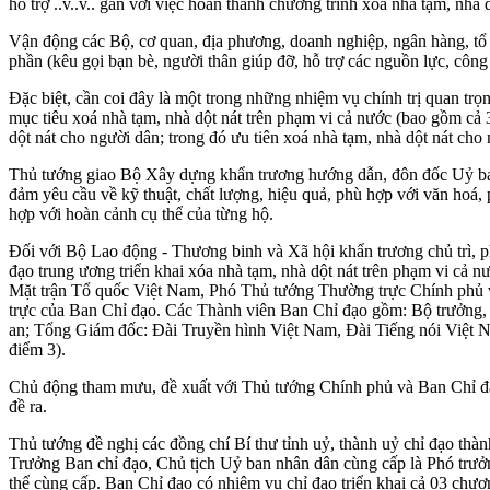
hỗ trợ ..v..v.. gắn với việc hoàn thành chương trình xóa nhà tạm, nhà
Vận động các Bộ, cơ quan, địa phương, doanh nghiệp, ngân hàng, tổ 
phần (kêu gọi bạn bè, người thân giúp đỡ, hỗ trợ các nguồn lực, công
Đặc biệt, cần coi đây là một trong những nhiệm vụ chính trị quan tr
mục tiêu xoá nhà tạm, nhà dột nát trên phạm vi cả nước (bao gồm cả 
dột nát cho người dân; trong đó ưu tiên xoá nhà tạm, nhà dột nát ch
Thủ tướng giao Bộ Xây dựng khẩn trương hướng dẫn, đôn đốc Uỷ ban n
đảm yêu cầu về kỹ thuật, chất lượng, hiệu quả, phù hợp với văn hoá
hợp với hoàn cảnh cụ thể của từng hộ.
Đối với Bộ Lao động - Thương binh và Xã hội khẩn trương chủ trì, p
đạo trung ương triển khai xóa nhà tạm, nhà dột nát trên phạm vi cả
Mặt trận Tổ quốc Việt Nam, Phó Thủ tướng Thường trực Chính phủ v
trực của Ban Chỉ đạo. Các Thành viên Ban Chỉ đạo gồm: Bộ trưởng
an; Tổng Giám đốc: Đài Truyền hình Việt Nam, Đài Tiếng nói Việt Na
điểm 3).
Chủ động tham mưu, đề xuất với Thủ tướng Chính phủ và Ban Chỉ đạo c
đề ra.
Thủ tướng đề nghị các đồng chí Bí thư tỉnh uỷ, thành uỷ chỉ đạo thàn
Trưởng Ban chỉ đạo, Chủ tịch Uỷ ban nhân dân cùng cấp là Phó trưởn
thể cùng cấp. Ban Chỉ đạo có nhiệm vụ chỉ đạo triển khai cả 03 chươn