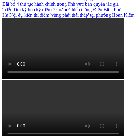
Bãi bỏ 4 thủ tục hành chính trong lĩnh vực bản quyền tác giả
Triển lãm ký họa kỷ niệm 72 năm Chiến thắng Điện Biên Phủ
Hà Nội dự kiến thí điểm 'vùng phát thải thấp' tại phường Hoàn Kiếm 