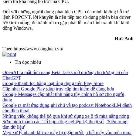
kiểm tra khả năng hỗ trợ của CPU.
Đối với những người dùng phát hiện CPU của mình không hỗ trợ
lệnh POPCNT, lời khuyên là nên tiếp tục sử dụng phiên bản driver
550 trở xuống, để tránh rủi ro gặp phải lỗi màn hình xanh khi khởi
động Windows.
Đức Anh
Theo https://www.congluan.vn/
Tin đọc nhiều
OpenAI ra mắt tính năng Beta Tasks mở đường cho tương lai của
ChatGPT
Google thanh lọc hàng loạt ứng dụng trên Play Store
Cập nhật Google Play giúp truy cập tìm kiếm dễ dàng hơn
Google Messages cập nhật tính năng tùy chỉnh hồ sơ cho người
dùng
Google ra mắt ứng dụng ghi chú và tạo podcast NotebookLM dành
cho điện thoại
Những việc không thể bỏ qua khi sử dụng xe ô tô mùa nắng nóng
Sớm hình thành các 'Tổ hợp công nghiệp kỹ thuật số', 'Siêu trung
tâm dữ liệu'
Mẹo xử lý nhanh khi xe máy bị ngập nước, chết máy vào mùa mưa