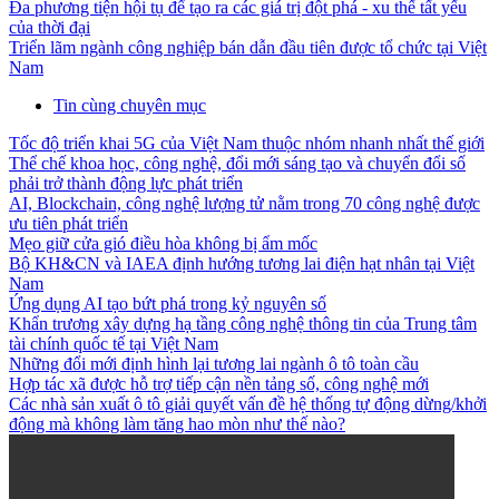
Đa phương tiện hội tụ để tạo ra các giá trị đột phá - xu thế tất yếu
của thời đại
Triển lãm ngành công nghiệp bán dẫn đầu tiên được tổ chức tại Việt
Nam
Tin cùng chuyên mục
Tốc độ triển khai 5G của Việt Nam thuộc nhóm nhanh nhất thế giới
Thể chế khoa học, công nghệ, đổi mới sáng tạo và chuyển đổi số
phải trở thành động lực phát triển
AI, Blockchain, công nghệ lượng tử nằm trong 70 công nghệ được
ưu tiên phát triển
Mẹo giữ cửa gió điều hòa không bị ẩm mốc
Bộ KH&CN và IAEA định hướng tương lai điện hạt nhân tại Việt
Nam
Ứng dụng AI tạo bứt phá trong kỷ nguyên số
Khẩn trương xây dựng hạ tầng công nghệ thông tin của Trung tâm
tài chính quốc tế tại Việt Nam
Những đổi mới định hình lại tương lai ngành ô tô toàn cầu
Hợp tác xã được hỗ trợ tiếp cận nền tảng số, công nghệ mới
Các nhà sản xuất ô tô giải quyết vấn đề hệ thống tự động dừng/khởi
động mà không làm tăng hao mòn như thế nào?