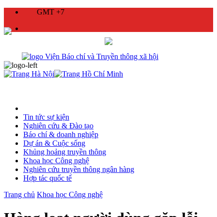
GMT +7
Tin tức sự kiện
Nghiên cứu & Đào tạo
Báo chí & doanh nghiệp
Dự án & Cuộc sống
Khủng hoảng truyền thông
Khoa học Công nghệ
Nghiên cứu truyền thông ngân hàng
Hợp tác quốc tế
Trang chủ
Khoa học Công nghệ