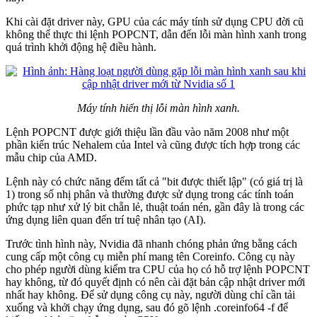
Khi cài đặt driver này, GPU của các máy tính sử dụng CPU đời cũ
không thể thực thi lệnh POPCNT, dẫn đến lỗi màn hình xanh trong
quá trình khởi động hệ điều hành.
Máy tính hiển thị lỗi màn hình xanh.
Lệnh POPCNT được giới thiệu lần đầu vào năm 2008 như một
phần kiến trúc Nehalem của Intel và cũng được tích hợp trong các
mẫu chip của AMD.
Lệnh này có chức năng đếm tất cả "bit được thiết lập" (có giá trị là
1) trong số nhị phân và thường được sử dụng trong các tính toán
phức tạp như xử lý bit chẵn lẻ, thuật toán nén, gần đây là trong các
ứng dụng liên quan đến trí tuệ nhân tạo (AI).
Trước tình hình này, Nvidia đã nhanh chóng phản ứng bằng cách
cung cấp một công cụ miễn phí mang tên Coreinfo. Công cụ này
cho phép người dùng kiểm tra CPU của họ có hỗ trợ lệnh POPCNT
hay không, từ đó quyết định có nên cài đặt bản cập nhật driver mới
nhất hay không. Để sử dụng công cụ này, người dùng chỉ cần tải
xuống và khởi chạy ứng dụng, sau đó gõ lệnh .coreinfo64 -f để