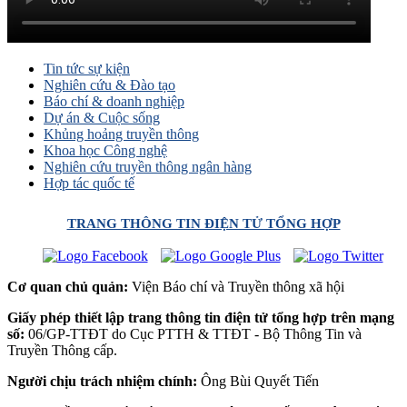
Tin tức sự kiện
Nghiên cứu & Đào tạo
Báo chí & doanh nghiệp
Dự án & Cuộc sống
Khủng hoảng truyền thông
Khoa học Công nghệ
Nghiên cứu truyền thông ngân hàng
Hợp tác quốc tế
TRANG THÔNG TIN ĐIỆN TỬ TỔNG HỢP
Cơ quan chủ quản:
Viện Báo chí và Truyền thông xã hội
Giấy phép thiết lập trang thông tin điện tử tổng hợp trên mạng
số:
06/GP-TTĐT do Cục PTTH & TTĐT - Bộ Thông Tin và
Truyền Thông cấp.
Người chịu trách nhiệm chính:
Ông Bùi Quyết Tiến