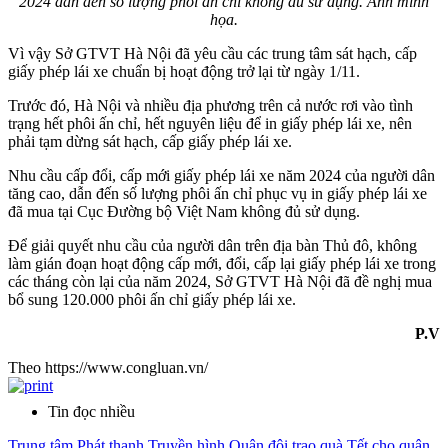
2024 dẫn đến số lượng phôi ấn chỉ không đủ sử dụng. Ảnh minh
họa.
Vì vậy Sở GTVT Hà Nội đã yêu cầu các trung tâm sát hạch, cấp
giấy phép lái xe chuẩn bị hoạt động trở lại từ ngày 1/11.
Trước đó, Hà Nội và nhiều địa phương trên cả nước rơi vào tình
trạng hết phôi ấn chỉ, hết nguyên liệu để in giấy phép lái xe, nên
phải tạm dừng sát hạch, cấp giấy phép lái xe.
Nhu cầu cấp đổi, cấp mới giấy phép lái xe năm 2024 của người dân
tăng cao, dẫn đến số lượng phôi ấn chỉ phục vụ in giấy phép lái xe
đã mua tại Cục Đường bộ Việt Nam không đủ sử dụng.
Để giải quyết nhu cầu của người dân trên địa bàn Thủ đô, không
làm gián đoạn hoạt động cấp mới, đổi, cấp lại giấy phép lái xe trong
các tháng còn lại của năm 2024, Sở GTVT Hà Nội đã đề nghị mua
bổ sung 120.000 phôi ấn chỉ giấy phép lái xe.
P.V
Theo https://www.congluan.vn/
Tin đọc nhiều
Trung tâm Phát thanh Truyền hình Quân đội trao quà Tết cho quân