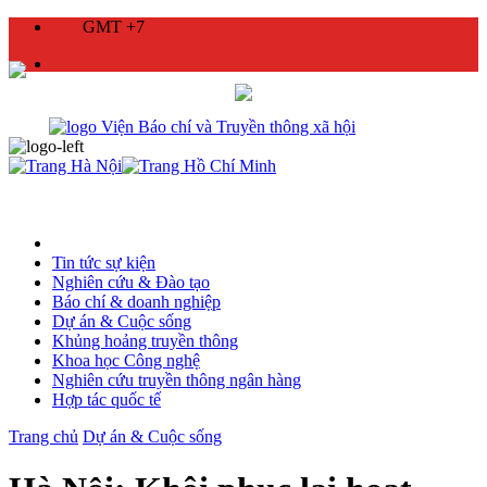
GMT +7
Tin tức sự kiện
Nghiên cứu & Đào tạo
Báo chí & doanh nghiệp
Dự án & Cuộc sống
Khủng hoảng truyền thông
Khoa học Công nghệ
Nghiên cứu truyền thông ngân hàng
Hợp tác quốc tế
Trang chủ
Dự án & Cuộc sống