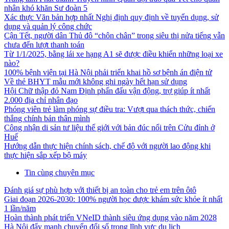
nhân khó khăn Sư đoàn 5
Xác thực Văn bản hợp nhất Nghị định quy định về tuyển dụng, sử
dụng và quản lý công chức
Cận Tết, người dân Thủ đô “chôn chân” trong siêu thị nửa tiếng vẫn
chưa đến lượt thanh toán
Từ 1/1/2025, bằng lái xe hạng A1 sẽ được điều khiển những loại xe
nào?
100% bệnh viện tại Hà Nội phải triển khai hồ sơ bệnh án điện tử
Về thẻ BHYT mẫu mới không ghi ngày hết hạn sử dụng
Hội Chữ thập đỏ Nam Định phấn đấu vận động, trợ giúp ít nhất
2.000 địa chỉ nhân đạo
Phóng viên trẻ làm phóng sự điều tra: Vượt qua thách thức, chiến
thắng chính bản thân mình
Công nhận di sản tư liệu thế giới với bản đúc nổi trên Cửu đỉnh ở
Huế
Hướng dẫn thực hiện chính sách, chế độ với người lao động khi
thực hiện sắp xếp bộ máy
Tin cùng chuyên mục
Đánh giá sự phù hợp với thiết bị an toàn cho trẻ em trên ôtô
Giai đoạn 2026-2030: 100% người học được khám sức khỏe ít nhất
1 lần/năm
Hoàn thành phát triển VNeID thành siêu ứng dụng vào năm 2028
Hà Nội đẩy mạnh chuyển đổi số trong lĩnh vực du lịch