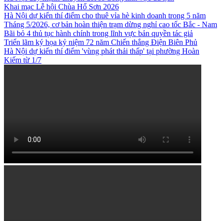
Khai mạc Lễ hội Chùa Hổ Sơn 2026
Hà Nội dự kiến thí điểm cho thuê vỉa hè kinh doanh trong 5 năm
Tháng 5/2026, cơ bản hoàn thiện trạm dừng nghỉ cao tốc Bắc - Nam
Bãi bỏ 4 thủ tục hành chính trong lĩnh vực bản quyền tác giả
Triển lãm ký họa kỷ niệm 72 năm Chiến thắng Điện Biên Phủ
Hà Nội dự kiến thí điểm 'vùng phát thải thấp' tại phường Hoàn
Kiếm từ 1/7