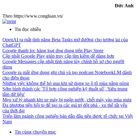
Đức Anh
Theo https://www.congluan.vn/
Tin đọc nhiều
OpenAI ra mắt tính năng Beta Tasks mở đường cho tương lai của
ChatGPT
Google thanh lọc hàng loạt ứng dụng trên Play Store
Cập nhật Google Play giúp truy cập tìm kiếm dễ dàng hơn
Google Messages cập nhật tính năng tùy chỉnh hồ sơ cho người
dùng
Google ra mắt ứng dụng ghi chú và tạo podcast NotebookLM dành
cho điện thoại
Những việc không thể bỏ qua khi sử dụng xe ô tô mùa nắng nóng
Sớm hình thành các 'Tổ hợp công nghiệp kỹ thuật số', 'Siêu trung
tâm dữ liệu'
Mẹo xử lý nhanh khi xe máy bị ngập nước, chết máy vào mùa mưa
Đa phương tiện hội tụ để tạo ra các giá trị đột phá - xu thế tất yếu
của thời đại
Triển lãm ngành công nghiệp bán dẫn đầu tiên được tổ chức tại Việt
Nam
Tin cùng chuyên mục