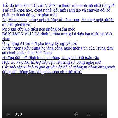
Tốc độ triển khai 5G của Việt Nam thuộc nhóm nhanh nhất thế giới
Thể chế khoa học, công nghệ, đổi mới sáng tạo và chuyển đổi số
phải trở thành động lực phát triển
AI, Blockchain, công nghệ lượng tử nằm trong 70 công nghệ được
ưu tiên phát triển
Mẹo giữ cửa gió điều hòa không bị ẩm mốc
Bộ KH&CN và IAEA định hướng tương lai điện hạt nhân tại Việt
Nam
Ứng dụng AI tạo bứt phá trong kỷ nguyên số
Khẩn trương xây dựng hạ tầng công nghệ thông tin của Trung tâm
tài chính quốc tế tại Việt Nam
Những đổi mới định hình lại tương lai ngành ô tô toàn cầu
Hợp tác xã được hỗ trợ tiếp cận nền tảng số, công nghệ mới
Các nhà sản xuất ô tô giải quyết vấn đề hệ thống tự động dừng/khởi
động mà không làm tăng hao mòn như thế nào?