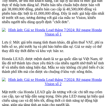
Tuy nhiên, để thu hút khách hàng, các đại lý đã đưa ra mức giá bán
thực tế thấp hơn đáng kể. Phiên bản tiêu chuẩn hiện được bán với
giá 38,000,000 đồng, phiên bản cao cấp là 40,500,000 đồng và
phiên bản đặc biệt là 41,000,000 đồng. Đây là mức giá hấp dẫn nhất
từ trước tới nay, tương đương với giá của mẫu xe Vision, khiến
nhiều người tiêu dùng quyết định "chốt đơn".
Lưu ý: Mức giá trên mang tính tham khảo, đã gồm thuế VAT, phí ra
biển số xe, phí trước bạ và phí bảo hiểm dân sự. Giá xe máy có thể
thay đổi tùy thời điểm và khu vực bán xe.
Honda LEAD, được mệnh danh là xe ga quốc dân tại Việt Nam, từ
lâu đã trở thành lựa chọn yêu thích của nhiều người nhờ thiết kế tinh
tế và nhiều tính năng hiện đại. Mẫu xe này không chỉ phổ biến ở các
thành phố lớn mà còn được ưa chuộng ở khu vực nông thôn.
Mặt trước của Honda LEAD gây ấn tượng với các chi tiết mạ crôm
cao cấp, tạo sự hấp dẫn sang trọng. Đèn pha LED mang lại hiệu quả
chiếu sáng cao và độ bền tốt, đồng thời có tính năng tự động bật
sáng, giúp gia tăng tính an toàn cho người lái.