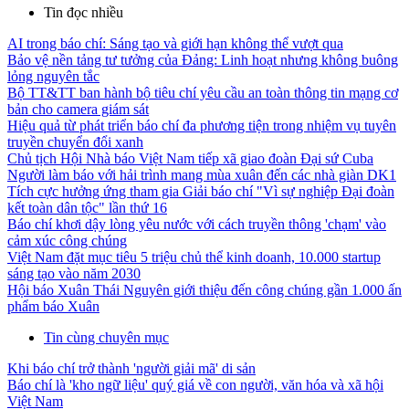
Tin đọc nhiều
AI trong báo chí: Sáng tạo và giới hạn không thể vượt qua
Bảo vệ nền tảng tư tưởng của Đảng: Linh hoạt nhưng không buông
lỏng nguyên tắc
Bộ TT&TT ban hành bộ tiêu chí yêu cầu an toàn thông tin mạng cơ
bản cho camera giám sát
Hiệu quả từ phát triển báo chí đa phương tiện trong nhiệm vụ tuyên
truyền chuyển đổi xanh
Chủ tịch Hội Nhà báo Việt Nam tiếp xã giao đoàn Đại sứ Cuba
Người làm báo với hải trình mang mùa xuân đến các nhà giàn DK1
Tích cực hưởng ứng tham gia Giải báo chí "Vì sự nghiệp Đại đoàn
kết toàn dân tộc" lần thứ 16
Báo chí khơi dậy lòng yêu nước với cách truyền thông 'chạm' vào
cảm xúc công chúng
Việt Nam đặt mục tiêu 5 triệu chủ thể kinh doanh, 10.000 startup
sáng tạo vào năm 2030
Hội báo Xuân Thái Nguyên giới thiệu đến công chúng gần 1.000 ấn
phẩm báo Xuân
Tin cùng chuyên mục
Khi báo chí trở thành 'người giải mã' di sản
Báo chí là 'kho ngữ liệu' quý giá về con người, văn hóa và xã hội
Việt Nam