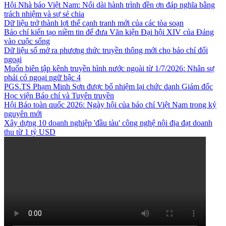
Hội Nhà báo Việt Nam: Nối dài hành trình đền ơn đáp nghĩa bằng
trách nhiệm và sự sẻ chia
Dữ liệu trở thành lợi thế cạnh tranh mới của các tòa soạn
Báo chí kiến tạo niềm tin để đưa Văn kiện Đại hội XIV của Đảng
vào cuộc sống
Dữ liệu số mở ra phương thức truyền thông mới cho báo chí đối
ngoại
Muốn biên tập kênh truyền hình nước ngoài từ 1/7/2026: Nhân sự
phải có ngoại ngữ bậc 4
PGS.TS Phạm Minh Sơn được bổ nhiệm lại chức danh Giám đốc
Học viện Báo chí và Tuyên truyền
Hội Báo toàn quốc 2026: Ngày hội của báo chí Việt Nam trong kỷ
nguyên mới
Xây dựng 10 doanh nghiệp 'đầu tàu' công nghệ nội địa đạt doanh
thu từ 1 tỷ USD