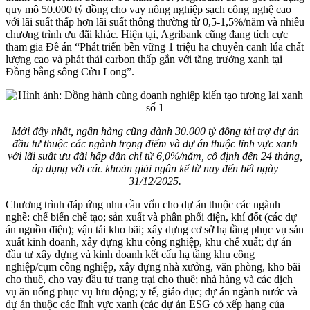
quy mô 50.000 tỷ đồng cho vay nông nghiệp sạch công nghệ cao
với lãi suất thấp hơn lãi suất thông thường từ 0,5-1,5%/năm và nhiều
chương trình ưu đãi khác. Hiện tại, Agribank cũng đang tích cực
tham gia Đề án “Phát triển bền vững 1 triệu ha chuyên canh lúa chất
lượng cao và phát thải carbon thấp gắn với tăng trưởng xanh tại
Đồng bằng sông Cửu Long”.
Mới đây nhất, ngân hàng cũng dành 30.000 tỷ đồng tài trợ dự án
đầu tư thuộc các ngành trọng điểm và dự án thuộc lĩnh vực xanh
với lãi suất ưu đãi hấp dẫn chỉ từ 6,0%/năm, cố định đến 24 tháng,
áp dụng với các khoản giải ngân kể từ nay đến hết ngày
31/12/2025.
Chương trình đáp ứng nhu cầu vốn cho dự án thuộc các ngành
nghề: chế biến chế tạo; sản xuất và phân phối điện, khí đốt (các dự
án nguồn điện); vận tải kho bãi; xây dựng cơ sở hạ tầng phục vụ sản
xuất kinh doanh, xây dựng khu công nghiệp, khu chế xuất; dự án
đầu tư xây dựng và kinh doanh kết cấu hạ tầng khu công
nghiệp/cụm công nghiệp, xây dựng nhà xưởng, văn phòng, kho bãi
cho thuê, cho vay đầu tư trang trại cho thuê; nhà hàng và các dịch
vụ ăn uống phục vụ lưu động; y tế, giáo dục; dự án ngành nước và
dự án thuộc các lĩnh vực xanh (các dự án ESG có xếp hạng của