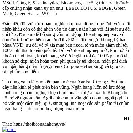
MSCI, Công ty Sustainalytics, Bloomberg…; công trình xanh được
cấp chứng nhận xanh uy tín như: LEED, LOTUS, EDGE, Green
Mark, Green Star và WELL).
Đặc biệt, đối với các doanh nghiệp có hoạt động trong lĩnh vực xuất
nhập khẩu còn có thể nhận vốn tín dụng ngắn hạn với lãi suất ưu đãi
chỉ từ 2,4%/năm để bổ sung vốn lưu động. Doanh nghiệp vay vốn
còn được hưởng thêm các ưu đãi về lãi suất tiền gửi không kỳ hạn
bằng VND, ưu đãi về tỷ giá mua bán ngoại tệ và miễn giảm phí tới
100% phí thanh toán quốc tế. Đối với doanh nghiệp mới, khi mở tài
khoản thanh toán, khách hàng sẽ được giảm tối đa 100% phí mở tài
khoản số đẹp, miễn hoàn toàn phí quản lý tài khoản, miễn phí dịch
vụ ngân hàng điện tử (Agribank Corporate eBanking) và tặng các
sản phẩm bảo hiểm.
Tín dụng xanh là cam kết mạnh mẽ của Agribank trong việc thúc
đẩy nền kinh tế phát triển bền vững. Ngân hàng luôn nỗ lực đồng
hành cùng doanh nghiệp hiện thực hóa các dự án xanh. Không chỉ
hỗ trợ về nguồn vốn, Agribank còn tư vấn giúp doanh nghiệp phân
bổ vốn một cách hiệu quả, sử dụng linh hoạt các sản phẩm tài chính
ngân hàng… để tối ưu hoạt động của dự án.
HL
Theo https://thoibaonganhang.vn/