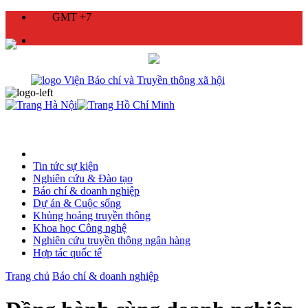
GMT +7
Tin tức sự kiện
Nghiên cứu & Đào tạo
Báo chí & doanh nghiệp
Dự án & Cuộc sống
Khủng hoảng truyền thông
Khoa học Công nghệ
Nghiên cứu truyền thông ngân hàng
Hợp tác quốc tế
Trang chủ
Báo chí & doanh nghiệp