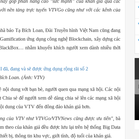
n này góp phần nâng cao "sức mạnh” của khán giả qua các
 với nền tảng trực tuyến VTVGo cũng như với các kênh của
 nhà báo Tạ Bích Loan, Đài Truyền hình Việt Nam cũng đang
 Gamification ứng dụng công nghệ Blockchain, xây dựng các
, BlackBox… nhằm khuyến khích người xem dành nhiều thời
Bích Loan. (Ảnh: VTV)
sẻ nội dung với bạn bè, người quen qua mạng xã hội. Các nội
ia sẻ để người xem dễ dàng chia sẻ lên các mạng xã hội
 nội dung của VTV đến đông đảo khán giả hơn.
n tảng của VTV như VTVGo/VTVNews cũng được ưu tiên",
bà
àm theo của khán giả đều được lưu lại trên hệ thống Big Data
iết bị, thông tin khu vực, giới tính, độ tuổi của khán giả.