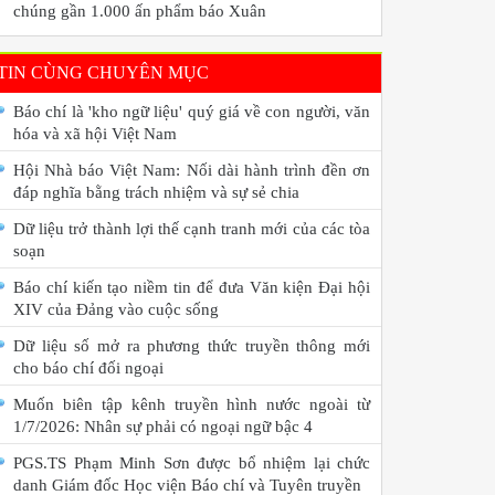
chúng gần 1.000 ấn phẩm báo Xuân
TIN CÙNG CHUYÊN MỤC
Báo chí là 'kho ngữ liệu' quý giá về con người, văn
hóa và xã hội Việt Nam
Hội Nhà báo Việt Nam: Nối dài hành trình đền ơn
đáp nghĩa bằng trách nhiệm và sự sẻ chia
Dữ liệu trở thành lợi thế cạnh tranh mới của các tòa
soạn
Báo chí kiến tạo niềm tin để đưa Văn kiện Đại hội
XIV của Đảng vào cuộc sống
Dữ liệu số mở ra phương thức truyền thông mới
cho báo chí đối ngoại
Muốn biên tập kênh truyền hình nước ngoài từ
1/7/2026: Nhân sự phải có ngoại ngữ bậc 4
PGS.TS Phạm Minh Sơn được bổ nhiệm lại chức
danh Giám đốc Học viện Báo chí và Tuyên truyền