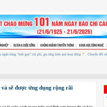
 nghiệp
Dự án & Cuộc sống
Khủng hoảng truyền thông
Khoa học Công nghệ
hàng "tinh gọn” chi phí, gia tăng hiệu quả hoạt động
Chuyển đổi số của Ph
g và sẽ được ứng dụng rộng rãi
 và là cuộc cách mạng trên mọi lĩnh vực trong đó có báo