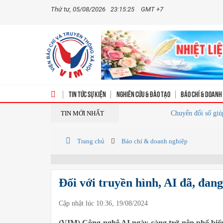
Thứ tư, 05/08/2026
23:15:25
GMT +7
Tin tức sự kiện
Nghiên cứu & Đào tạo
Báo chí & doanh
TIN MỚI NHẤT
Chuyển đổi số giúp ngân 
Trang chủ
Báo chí & doanh nghiệp
Đối với truyền hình, AI đã, đan
Cập nhật lúc 10:36, 19/08/2024
(VIM) Công nghệ AI ngày càng trở nên phổ biến