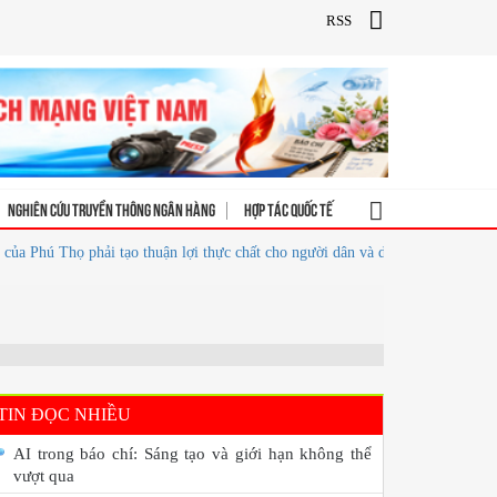
RSS
Nghiên cứu truyền thông ngân hàng
Hợp tác quốc tế
ú Thọ phải tạo thuận lợi thực chất cho người dân và doanh nghiệp
Chuẩn 
TIN ĐỌC NHIỀU
AI trong báo chí: Sáng tạo và giới hạn không thể
vượt qua