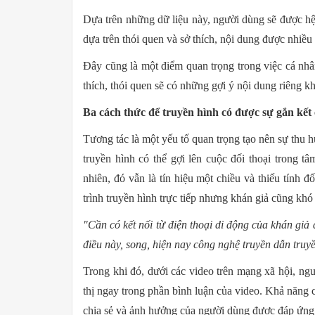
Dựa trên những dữ liệu này, người dùng sẽ được h
dựa trên thói quen và sở thích, nội dung được nhiều 
Đây cũng là một điểm quan trọng trong việc cá nh
thích, thói quen sẽ có những gợi ý nội dung riêng kh
Ba cách thức để truyền hình có được sự gắn kết 
Tương tác là một yếu tố quan trọng tạo nên sự thu h
truyền hình có thể gợi lên cuộc đối thoại trong tâm
nhiên, đó vẫn là tín hiệu một chiều và thiếu tính đ
trình truyền hình trực tiếp nhưng khán giả cũng khó 
"Cần có kết nối từ điện thoại di động của khán g
điều này, song, hiện nay công nghệ truyền dẫn tru
Trong khi đó, dưới các video trên mạng xã hội, ngườ
thị ngay trong phần bình luận của video. Khả năng c
chia sẻ và ảnh hưởng của người dùng được đáp ứng 