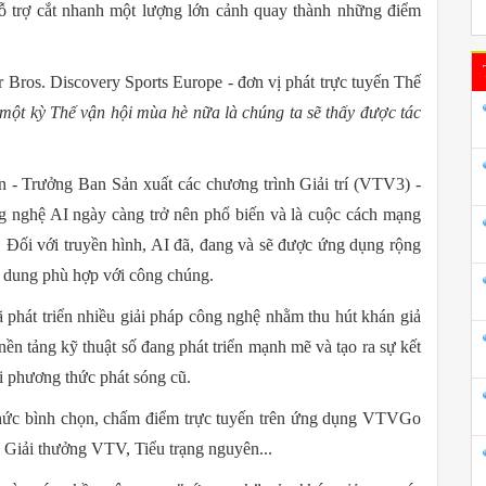
hỗ trợ cắt nhanh một lượng lớn cảnh quay thành những điểm
 Bros. Discovery Sports Europe - đơn vị phát trực tuyến Thế
 một kỳ Thế vận hội mùa hè nữa là chúng ta sẽ thấy được tác
 - Trưởng Ban Sản xuất các chương trình Giải trí (VTV3) -
g nghệ AI ngày càng trở nên phổ biến và là cuộc cách mạng
g. Đối với truyền hình, AI đã, đang và sẽ được ứng dụng rộng
nội dung phù hợp với công chúng.
phát triển nhiều giải pháp công nghệ nhằm thu hút khán giả
nền tảng kỹ thuật số đang phát triển mạnh mẽ và tạo ra sự kết
ới phương thức phát sóng cũ.
 thức bình chọn, chấm điểm trực tuyến trên ứng dụng VTVGo
, Giải thưởng VTV, Tiểu trạng nguyên...