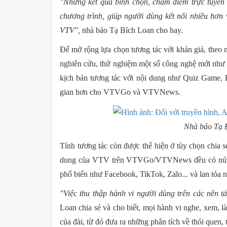
"Những kết quả bình chọn, chấm điểm trực tuyế
chương trình, giúp người dùng kết nối nhiều hơn
VTV",
nhà báo Tạ Bích Loan cho hay.
Để mở rộng lựa chọn tương tác với khán giả, theo
nghiên cứu, thử nghiệm một số công nghệ mới như
kịch bản tương tác với nội dung như Quiz Game
gian hơn cho VTVGo và VTVNews.
Nhà báo Tạ 
Tính tương tác còn được thể hiện ở tùy chọn chia 
dung của VTV trên VTVGo/VTVNews đều có nút Ch
phổ biến như Facebook, TikTok, Zalo... và lan tỏa
"Việc thu thập hành vi người dùng trên các nề
Loan chia sẻ và cho biết, mọi hành vi nghe, xem, l
của đài, từ đó đưa ra những phân tích về thói quen, th