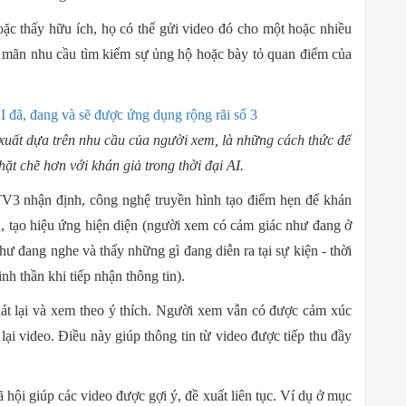
oặc thấy hữu ích, họ có thể gửi video đó cho một hoặc nhiều
 mãn nhu cầu tìm kiếm sự ủng hộ hoặc bày tỏ quan điểm của
xuất dựa trên nhu cầu của người xem, là những cách thức để
hặt chẽ hơn với khán giả trong thời đại AI.
V3 nhận định, công nghệ truyền hình tạo điểm hẹn để khán
ình, tạo hiệu ứng hiện diện (người xem có cảm giác như đang ở
hư đang nghe và thấy những gì đang diễn ra tại sự kiện - thời
h thần khi tiếp nhận thông tin).
hát lại và xem theo ý thích. Người xem vẫn có được cảm xúc
lại video. Điều này giúp thông tin từ video được tiếp thu đầy
ã hội giúp các video được gợi ý, đề xuất liên tục. Ví dụ ở mục