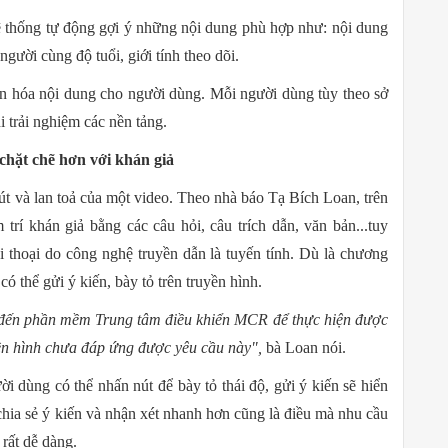
ệ thống tự động gợi ý những nội dung phù hợp như: nội dung
người cùng độ tuổi, giới tính theo dõi.
ân hóa nội dung cho người dùng. Mỗi người dùng tùy theo sở
i trải nghiệm các nền tảng.
chặt chẽ hơn với khán giả
út và lan toả của một video. Theo nhà báo Tạ Bích Loan, trên
 trí khán giả bằng các câu hỏi, câu trích dẫn, văn bản...tuy
ối thoại do công nghệ truyền dẫn là tuyến tính. Dù là chương
có thể gửi ý kiến, bày tỏ trên truyền hình.
iả đến phần mềm Trung tâm điều khiển MCR để thực hiện được
yền hình chưa đáp ứng được yêu cầu này",
bà Loan nói.
i dùng có thể nhấn nút để bày tỏ thái độ, gửi ý kiến ​​sẽ hiển
hia sẻ ý kiến ​​và nhận xét nhanh hơn cũng là điều mà nhu cầu
rất dễ dàng.