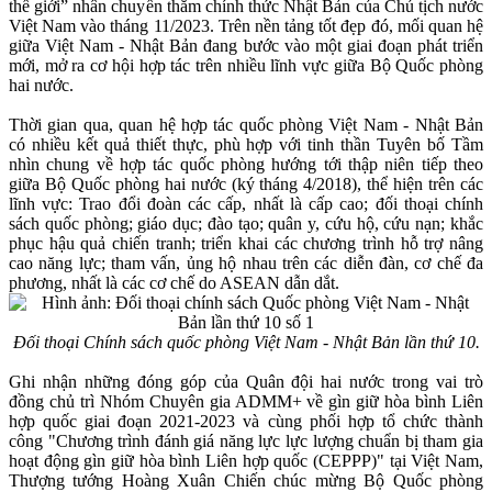
thế giới” nhân chuyến thăm chính thức Nhật Bản của Chủ tịch nước
Việt Nam vào tháng 11/2023. Trên nền tảng tốt đẹp đó, mối quan hệ
giữa Việt Nam - Nhật Bản đang bước vào một giai đoạn phát triển
mới, mở ra cơ hội hợp tác trên nhiều lĩnh vực giữa Bộ Quốc phòng
hai nước.
Thời gian qua, quan hệ hợp tác quốc phòng Việt Nam - Nhật Bản
có nhiều kết quả thiết thực, phù hợp với tinh thần Tuyên bố Tầm
nhìn chung về hợp tác quốc phòng hướng tới thập niên tiếp theo
giữa Bộ Quốc phòng hai nước (ký tháng 4/2018), thể hiện trên các
lĩnh vực: Trao đổi đoàn các cấp, nhất là cấp cao; đối thoại chính
sách quốc phòng; giáo dục; đào tạo; quân y, cứu hộ, cứu nạn; khắc
phục hậu quả chiến tranh; triển khai các chương trình hỗ trợ nâng
cao năng lực; tham vấn, ủng hộ nhau trên các diễn đàn, cơ chế đa
phương, nhất là các cơ chế do ASEAN dẫn dắt.
Đối thoại Chính sách quốc phòng Việt Nam - Nhật Bản lần thứ 10.
Ghi nhận những đóng góp của Quân đội hai nước trong vai trò
đồng chủ trì Nhóm Chuyên gia ADMM+ về gìn giữ hòa bình Liên
hợp quốc giai đoạn 2021-2023 và cùng phối hợp tổ chức thành
công "Chương trình đánh giá năng lực lực lượng chuẩn bị tham gia
hoạt động gìn giữ hòa bình Liên hợp quốc (CEPPP)" tại Việt Nam,
Thượng tướng Hoàng Xuân Chiến chúc mừng Bộ Quốc phòng