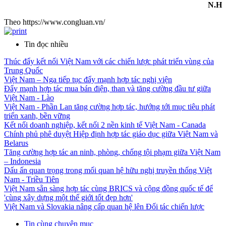
N.H
Theo https://www.congluan.vn/
Tin đọc nhiều
Thúc đẩy kết nối Việt Nam với các chiến lược phát triển vùng của
Trung Quốc
Việt Nam – Nga tiếp tục đẩy mạnh hợp tác nghị viện
Đẩy mạnh hợp tác mua bán điện, than và tăng cường đầu tư giữa
Việt Nam - Lào
Việt Nam - Phần Lan tăng cường hợp tác, hướng tới mục tiêu phát
triển xanh, bền vững
Kết nối doanh nghiệp, kết nối 2 nền kinh tế Việt Nam - Canada
Chính phủ phê duyệt Hiệp định hợp tác giáo dục giữa Việt Nam và
Belarus
Tăng cường hợp tác an ninh, phòng, chống tội phạm giữa Việt Nam
– Indonesia
Dấu ấn quan trọng trong mối quan hệ hữu nghị truyền thống Việt
Nam - Triều Tiên
Việt Nam sẵn sàng hợp tác cùng BRICS và cộng đồng quốc tế để
'cùng xây dựng một thế giới tốt đẹp hơn'
Việt Nam và Slovakia nâng cấp quan hệ lên Đối tác chiến lược
Tin cùng chuyên mục