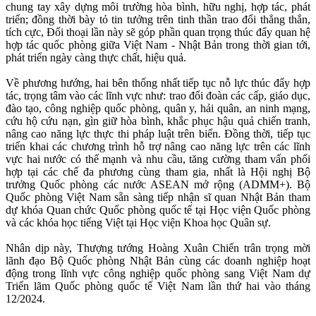
chung tay xây dựng môi trường hòa bình, hữu nghị, hợp tác, phát
triển; đồng thời bày tỏ tin tưởng trên tinh thần trao đổi thẳng thắn,
tích cực, Đối thoại lần này sẽ góp phần quan trọng thúc đẩy quan hệ
hợp tác quốc phòng giữa Việt Nam - Nhật Bản trong thời gian tới,
phát triển ngày càng thực chất, hiệu quả.
Về phương hướng, hai bên thống nhất tiếp tục nỗ lực thúc đẩy hợp
tác, trọng tâm vào các lĩnh vực như: trao đổi đoàn các cấp, giáo dục,
đào tạo, công nghiệp quốc phòng, quân y, hải quân, an ninh mạng,
cứu hộ cứu nạn, gìn giữ hòa bình, khắc phục hậu quả chiến tranh,
nâng cao năng lực thực thi pháp luật trên biển. Đồng thời, tiếp tục
triển khai các chương trình hỗ trợ nâng cao năng lực trên các lĩnh
vực hai nước có thế mạnh và nhu cầu, tăng cường tham vấn phối
hợp tại các chế đa phương cùng tham gia, nhất là Hội nghị Bộ
trưởng Quốc phòng các nước ASEAN mở rộng (ADMM+). Bộ
Quốc phòng Việt Nam sẵn sàng tiếp nhận sĩ quan Nhật Bản tham
dự khóa Quan chức Quốc phòng quốc tế tại Học viện Quốc phòng
và các khóa học tiếng Việt tại Học viện Khoa học Quân sự.
Nhân dịp này, Thượng tướng Hoàng Xuân Chiến trân trọng mời
lãnh đạo Bộ Quốc phòng Nhật Bản cùng các doanh nghiệp hoạt
động trong lĩnh vực công nghiệp quốc phòng sang Việt Nam dự
Triển lãm Quốc phòng quốc tế Việt Nam lần thứ hai vào tháng
12/2024.