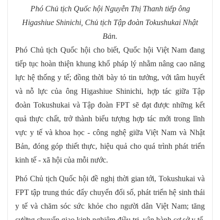
Phó Chủ tịch Quốc hội Nguyễn Thị Thanh tiếp ông
Higashiue Shinichi, Chủ tịch Tập đoàn Tokushukai Nhật
Bản.
Phó Chủ tịch Quốc hội cho biết, Quốc hội Việt Nam đang
tiếp tục hoàn thiện khung khổ pháp lý nhằm nâng cao năng
lực hệ thống y tế; đồng thời bày tỏ tin tưởng, với tâm huyết
và nỗ lực của ông Higashiue Shinichi, hợp tác giữa Tập
đoàn Tokushukai và Tập đoàn FPT sẽ đạt được những kết
quả thực chất, trở thành biểu tượng hợp tác mới trong lĩnh
vực y tế và khoa học - công nghệ giữa Việt Nam và Nhật
Bản, đóng góp thiết thực, hiệu quả cho quá trình phát triển
kinh tế - xã hội của mỗi nước.
Phó Chủ tịch Quốc hội đề nghị thời gian tới, Tokushukai và
FPT tập trung thúc đẩy chuyển đổi số, phát triển hệ sinh thái
y tế và chăm sóc sức khỏe cho người dân Việt Nam; tăng
cường chuyển giao kinh nghiệm điều trị, vận hành cơ sở y tế,