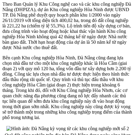
Theo Ban Quản lý Khu Công nghệ cao và các khu công nghiệp Đà
Nẵng (DHPIZA), dự án Khu công nghiệp Hòa Ninh được UBND
TP. Đà Nẵng phê duyệt quy hoạch phân khu 1/2000 vào ngày
26/11/2019 với tổng diện tích 400,02 ha, trong đó đất công nghiệp
là 221,22 ha (chiếm tỷ lệ 55,3%). Lộ trình tiến độ xây dựng cơ bản,
đưa công trình vào hoạt động hoặc khai thác vận hành Khu công
nghiệp Hòa Ninh không quá 42 tháng kể từ ngày được Nhà nước
bàn giao đất. Thời hạn hoạt động của dự án là 50 năm kể từ ngày
được Nhà nước cho thuê đất.
Bên cạnh Khu công nghiệp Hòa Ninh, Đà Nẵng cũng đang lựa
chọn nhà đầu tư cho một khu công nghiệp khác là Hòa Cầm (giai
đoạn 2) với quy mô 120 ha, tổng vốn đầu tư xây dựng hơn 2.200 tỷ
đồng. Công tác lựa chọn nhà đầu tư được thực hiện theo hình thức
đấu thầu rộng rãi quốc tế. Quy trình và thủ tục đấu thầu với khu
công nghiệp Hòa Cầm (giai đoạn 2) thực hiện trong khoảng 6
tháng. Trong khi đó, đối với Khu Công nghiệp Hòa Nhơn, các cơ
quan chức năng địa phương cũng đang nỗ lực đẩy nhanh các thủ
tục liên quan để sớm đưa khu công nghiệp này đi vào hoạt động
trong thời gian sớm nhất. Khu công nghiệp này cũng được kỳ vọng
sẽ trở thành một trong những khu công nghiệp trọng điểm của thành
phố trong tương lai.