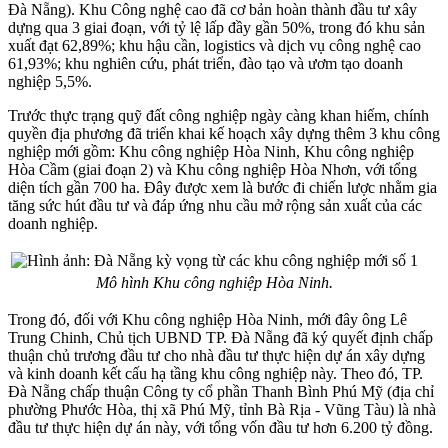
Đà Nẵng). Khu Công nghệ cao đã cơ bản hoàn thành đầu tư xây
dựng qua 3 giai đoạn, với tỷ lệ lấp đầy gần 50%, trong đó khu sản
xuất đạt 62,89%; khu hậu cần, logistics và dịch vụ công nghệ cao
61,93%; khu nghiên cứu, phát triển, đào tạo và ươm tạo doanh
nghiệp 5,5%.
Trước thực trạng quỹ đất công nghiệp ngày càng khan hiếm, chính
quyền địa phương đã triển khai kế hoạch xây dựng thêm 3 khu công
nghiệp mới gồm: Khu công nghiệp Hòa Ninh, Khu công nghiệp
Hòa Cầm (giai đoạn 2) và Khu công nghiệp Hòa Nhơn, với tổng
diện tích gần 700 ha. Đây được xem là bước đi chiến lược nhằm gia
tăng sức hút đầu tư và đáp ứng nhu cầu mở rộng sản xuất của các
doanh nghiệp.
Mô hình Khu công nghiệp Hòa Ninh.
Trong đó, đối với Khu công nghiệp Hòa Ninh, mới đây ông Lê
Trung Chinh, Chủ tịch UBND TP. Đà Nẵng đã ký quyết định chấp
thuận chủ trương đầu tư cho nhà đầu tư thực hiện dự án xây dựng
và kinh doanh kết cấu hạ tầng khu công nghiệp này. Theo đó, TP.
Đà Nẵng chấp thuận Công ty cổ phần Thanh Bình Phú Mỹ (địa chỉ
phường Phước Hòa, thị xã Phú Mỹ, tỉnh Bà Rịa - Vũng Tàu) là nhà
đầu tư thực hiện dự án này, với tổng vốn đầu tư hơn 6.200 tỷ đồng.