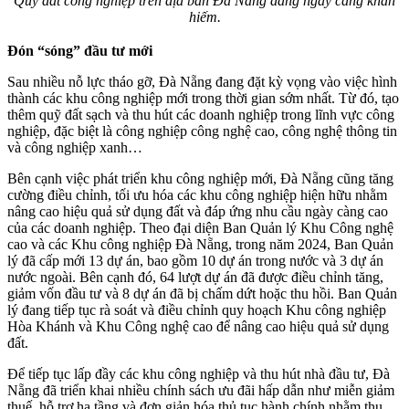
Quỹ đất công nghiệp trên địa bàn Đà Nẵng đang ngày càng khan
hiếm.
Đón “sóng” đầu tư mới
Sau nhiều nỗ lực tháo gỡ, Đà Nẵng đang đặt kỳ vọng vào việc hình
thành các khu công nghiệp mới trong thời gian sớm nhất. Từ đó, tạo
thêm quỹ đất sạch và thu hút các doanh nghiệp trong lĩnh vực công
nghiệp, đặc biệt là công nghiệp công nghệ cao, công nghệ thông tin
và công nghiệp xanh…
Bên cạnh việc phát triển khu công nghiệp mới, Đà Nẵng cũng tăng
cường điều chỉnh, tối ưu hóa các khu công nghiệp hiện hữu nhằm
nâng cao hiệu quả sử dụng đất và đáp ứng nhu cầu ngày càng cao
của các doanh nghiệp. Theo đại diện Ban Quản lý Khu Công nghệ
cao và các Khu công nghiệp Đà Nẵng, trong năm 2024, Ban Quản
lý đã cấp mới 13 dự án, bao gồm 10 dự án trong nước và 3 dự án
nước ngoài. Bên cạnh đó, 64 lượt dự án đã được điều chỉnh tăng,
giảm vốn đầu tư và 8 dự án đã bị chấm dứt hoặc thu hồi. Ban Quản
lý đang tiếp tục rà soát và điều chỉnh quy hoạch Khu công nghiệp
Hòa Khánh và Khu Công nghệ cao để nâng cao hiệu quả sử dụng
đất.
Để tiếp tục lấp đầy các khu công nghiệp và thu hút nhà đầu tư, Đà
Nẵng đã triển khai nhiều chính sách ưu đãi hấp dẫn như miễn giảm
thuế, hỗ trợ hạ tầng và đơn giản hóa thủ tục hành chính nhằm thu