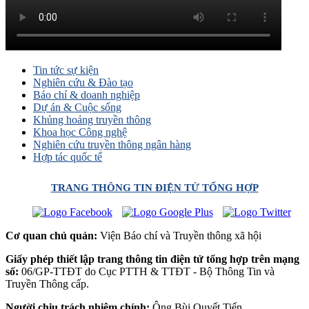
Tin tức sự kiện
Nghiên cứu & Đào tạo
Báo chí & doanh nghiệp
Dự án & Cuộc sống
Khủng hoảng truyền thông
Khoa học Công nghệ
Nghiên cứu truyền thông ngân hàng
Hợp tác quốc tế
TRANG THÔNG TIN ĐIỆN TỬ TỔNG HỢP
Cơ quan chủ quản:
Viện Báo chí và Truyền thông xã hội
Giấy phép thiết lập trang thông tin điện tử tổng hợp trên mạng
số:
06/GP-TTĐT do Cục PTTH & TTĐT - Bộ Thông Tin và
Truyền Thông cấp.
Người chịu trách nhiệm chính:
Ông Bùi Quyết Tiến