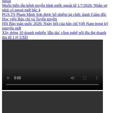
ngoại
Muốn biên tập kênh truyền hình nước ngoài từ 1/7/2026: Nhân sự
phải có ngoại ngữ bậc 4
PGS.TS Phạm Minh Sơn được bổ nhiệm lại chức danh Giám đốc
Học viện Báo chí và Tuyên truyền
Hội Báo toàn quốc 2026: Ngày hội của báo chí Việt Nam trong kỷ
nguyên mới
Xây dựng 10 doanh nghiệp 'đầu tàu' công nghệ nội địa đạt doanh
thu từ 1 tỷ USD