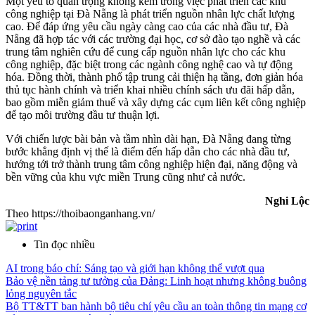
Một yếu tố quan trọng không kém trong việc phát triển các khu
công nghiệp tại Đà Nẵng là phát triển nguồn nhân lực chất lượng
cao. Để đáp ứng yêu cầu ngày càng cao của các nhà đầu tư, Đà
Nẵng đã hợp tác với các trường đại học, cơ sở đào tạo nghề và các
trung tâm nghiên cứu để cung cấp nguồn nhân lực cho các khu
công nghiệp, đặc biệt trong các ngành công nghệ cao và tự động
hóa. Đồng thời, thành phố tập trung cải thiện hạ tầng, đơn giản hóa
thủ tục hành chính và triển khai nhiều chính sách ưu đãi hấp dẫn,
bao gồm miễn giảm thuế và xây dựng các cụm liên kết công nghiệp
để tạo môi trường đầu tư thuận lợi.
Với chiến lược bài bản và tầm nhìn dài hạn, Đà Nẵng đang từng
bước khẳng định vị thế là điểm đến hấp dẫn cho các nhà đầu tư,
hướng tới trở thành trung tâm công nghiệp hiện đại, năng động và
bền vững của khu vực miền Trung cũng như cả nước.
Nghi Lộc
Theo https://thoibaonganhang.vn/
Tin đọc nhiều
AI trong báo chí: Sáng tạo và giới hạn không thể vượt qua
Bảo vệ nền tảng tư tưởng của Đảng: Linh hoạt nhưng không buông
lỏng nguyên tắc
Bộ TT&TT ban hành bộ tiêu chí yêu cầu an toàn thông tin mạng cơ