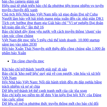
bản cho camera giám sát
Hiệu quả từ phát triển báo chí đa phương tiện trong nhiệm vụ tuyên
truyền chuyển đổi xanh
Chủ tịch Hội Nhà báo Việt Nam tiếp xã giao đoàn Đại sứ Cuba
Người làm báo với hải trình mang mùa xuân đến các nhà giàn DK1
Tích cực hưởng ứng tham gia Giải báo chí "Vì sự nghiệp Đại đoàn
kết toàn dân tộc" lần thứ 16
Báo chí khơi dậy lòng yêu nước với cách truyền thông 'chạm' vào
cảm xúc công chúng
Việt Nam đặt mục tiêu 5 triệu chủ thể kinh doanh, 10.000 startup
sáng tạo vào năm 2030
Hội báo Xuân Thái Nguyên giới thiệu đến công chúng gần 1.000 ấn
phẩm báo Xuân
Tin cùng chuyên mục
Khi báo chí trở thành 'người giải mã' di sản
Báo chí là 'kho ngữ liệu' quý giá về con người, văn hóa và xã hội
Việt Nam
Hội Nhà báo Việt Nam: Nối dài hành trình đền ơn đáp nghĩa bằng
trách nhiệm và sự sẻ chia
Dữ liệu trở thành lợi thế cạnh tranh mới của các tòa soạn
Báo chí kiến tạo niềm tin để đưa Văn kiện Đại hội XIV của Đảng
vào cuộc sống
Dữ liệu số mở ra phương thức truyền thông mới cho báo chí đối