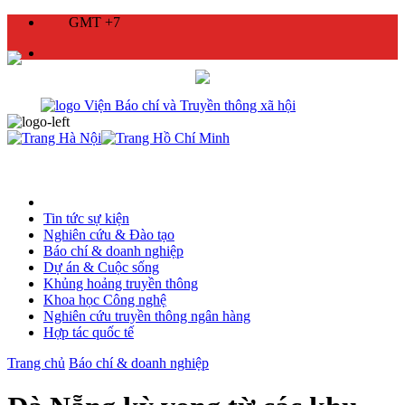
GMT +7
Tin tức sự kiện
Nghiên cứu & Đào tạo
Báo chí & doanh nghiệp
Dự án & Cuộc sống
Khủng hoảng truyền thông
Khoa học Công nghệ
Nghiên cứu truyền thông ngân hàng
Hợp tác quốc tế
Trang chủ
Báo chí & doanh nghiệp