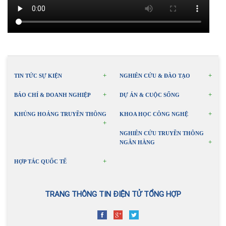
TIN TỨC SỰ KIỆN
NGHIÊN CỨU & ĐÀO TẠO
BÁO CHÍ & DOANH NGHIỆP
DỰ ÁN & CUỘC SỐNG
KHỦNG HOẢNG TRUYỀN THÔNG
KHOA HỌC CÔNG NGHỆ
NGHIÊN CỨU TRUYỀN THÔNG
NGÂN HÀNG
HỢP TÁC QUỐC TẾ
TRANG THÔNG TIN ĐIỆN TỬ TỔNG HỢP