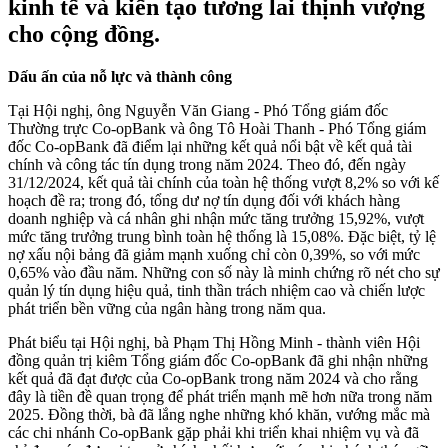
kinh tế và kiến tạo tương lai thịnh vượng
cho cộng đồng.
Dấu ấn của nỗ lực và thành công
Tại Hội nghị, ông Nguyễn Văn Giang - Phó Tổng giám đốc
Thường trực Co-opBank và ông Tô Hoài Thanh - Phó Tổng giám
đốc Co-opBank đã điểm lại những kết quả nổi bật về kết quả tài
chính và công tác tín dụng trong năm 2024. Theo đó, đến ngày
31/12/2024, kết quả tài chính của toàn hệ thống vượt 8,2% so với kế
hoạch đề ra; trong đó, tổng dư nợ tín dụng đối với khách hàng
doanh nghiệp và cá nhân ghi nhận mức tăng trưởng 15,92%, vượt
mức tăng trưởng trung bình toàn hệ thống là 15,08%. Đặc biệt, tỷ lệ
nợ xấu nội bảng đã giảm mạnh xuống chỉ còn 0,39%, so với mức
0,65% vào đầu năm. Những con số này là minh chứng rõ nét cho sự
quản lý tín dụng hiệu quả, tinh thần trách nhiệm cao và chiến lược
phát triển bền vững của ngân hàng trong năm qua.
Phát biểu tại Hội nghị, bà Phạm Thị Hồng Minh - thành viên Hội
đồng quản trị kiêm Tổng giám đốc Co-opBank đã ghi nhận những
kết quả đã đạt được của Co-opBank trong năm 2024 và cho rằng
đây là tiền đề quan trọng để phát triển mạnh mẽ hơn nữa trong năm
2025. Đồng thời, bà đã lắng nghe những khó khăn, vướng mắc mà
các chi nhánh Co-opBank gặp phải khi triển khai nhiệm vụ và đã