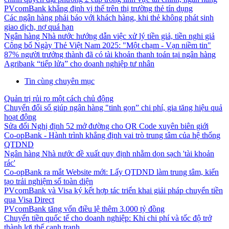
PVcomBank khẳng định vị thế trên thị trường thẻ tín dụng
Các ngân hàng phải báo với khách hàng, khi thẻ không phát sinh
giao dịch, nợ quá hạn
Ngân hàng Nhà nước hướng dẫn việc xử lý tiền giả, tiền nghi giả
Công bố Ngày Thẻ Việt Nam 2025: "Một chạm - Vạn niềm tin"
87% người trưởng thành đã có tài khoản thanh toán tại ngân hàng
Agribank “tiếp lửa” cho doanh nghiệp tư nhân
Tin cùng chuyên mục
Quản trị rủi ro một cách chủ động
Chuyển đổi số giúp ngân hàng "tinh gọn” chi phí, gia tăng hiệu quả
hoạt động
Sửa đổi Nghị định 52 mở đường cho QR Code xuyên biên giới
Co-opBank - Hành trình khẳng định vai trò trung tâm của hệ thống
QTDND
Ngân hàng Nhà nước đề xuất quy định nhằm dọn sạch 'tài khoản
rác'
Co-opBank ra mắt Website mới: Lấy QTDND làm trung tâm, kiến
tạo trải nghiệm số toàn diện
PVcomBank và Visa ký kết hợp tác triển khai giải pháp chuyển tiền
qua Visa Direct
PVcomBank tăng vốn điều lệ thêm 3.000 tỷ đồng
Chuyển tiền quốc tế cho doanh nghiệp: Khi chi phí và tốc độ trở
thành lợi thế cạnh tranh