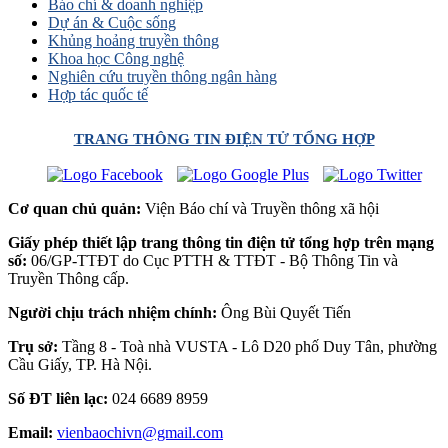
Báo chí & doanh nghiệp
Dự án & Cuộc sống
Khủng hoảng truyền thông
Khoa học Công nghệ
Nghiên cứu truyền thông ngân hàng
Hợp tác quốc tế
TRANG THÔNG TIN ĐIỆN TỬ TỔNG HỢP
Cơ quan chủ quản:
Viện Báo chí và Truyền thông xã hội
Giấy phép thiết lập trang thông tin điện tử tổng hợp trên mạng
số:
06/GP-TTĐT do Cục PTTH & TTĐT - Bộ Thông Tin và
Truyền Thông cấp.
Người chịu trách nhiệm chính:
Ông Bùi Quyết Tiến
Trụ sở:
Tầng 8 - Toà nhà VUSTA - Lô D20 phố Duy Tân, phường
Cầu Giấy, TP. Hà Nội.
Số ĐT liên lạc:
024 6689 8959
Email:
vienbaochivn@gmail.com