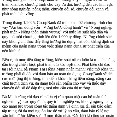
triển khai các chương trình cho vay ưu đãi, hướng đến các lĩnh vực
như nông nghiệp, nông thôn, chuyển đổi số, chuyển đổi xanh và
phát triển bền vững.
Trong tháng 1/2025, Co-opBank đã triển khai 02 chương trình cho
vay “An tâm dòng vốn - Vững bước đồng hành” và “Nông nghiệp
phát triển - Nông thôn thịnh vượng” với mức lãi suất hấp dẫn và
quy mô mỗi chương trình lên đến 1.000 tỷ đồng. Những chính sách
này không chỉ thúc đẩy tăng trưởng tín dụng, mà còn khẳng định sứ
mệnh của ngân hàng trong việc đồng hành cùng sự phát triển của
nền kinh tế.
Bên cạnh mục tiêu tăng trưởng, kiểm soát rủi ro luôn là ưu tiên hàng
đầu trong chiến lược phát triển của Co-opBank. Phát biểu chỉ đạo
tại Hội nghị, bà Phạm Thị Hồng Minh nhấn mạnh: việc mở rộng thị
trường phải đi đôi với đảm bảo an toàn tín dụng. Co-opBank sẽ tích
cực mở rộng thị trường, tìm kiếm khách hàng tiềm năng, nâng cao
chất lượng dịch vụ, đa dạng hóa sản phẩm cho vay và thúc đẩy
chuyển đổi số để đáp ứng mọi nhu cầu của thị trường.
Bà Minh cũng chỉ đạo các đơn vị cần quán triệt cán bộ tuân thủ
nghiêm ngặt các quy định, quy trình nghiệp vụ, không ngừng nâng
cao năng lực trong công tác thẩm định và định giá tài sản bảo đảm;
tập trung tối đa mọi nguồn lực để xử lý nợ xấu, đảm bảo tỷ lệ nợ
xấu luôn được kiểm soát ở mức thấp nhất. Đặc biệt là công tác quản