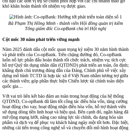
chỉ đạo các đơn vị trụ sở chính phối hợp với các chi nhánh tháo gỡ
khó khăn hoàn thành tốt nhiệm vụ được giao.
Bà Phạm Thị Hồng Minh - thành viên Hội đồng quản trị kiêm
Tổng giám đốc Co-opBank chủ trì Hội nghị
Cột mốc 30 năm phát triển vững mạnh
Năm 2025 đánh dấu cột mốc quan trọng kỷ niệm 30 năm hình thành
và phát triển của Co-opBank. Trên chặng đường đó, Co-opBank
luôn nỗ lực phấn đấu hoàn thành tốt chức trách, nhiệm vụ; tích cực
hỗ trợ Quỹ tín dụng nhân dân (QTDND) phát triển an toàn, ổn định;
khẳng định chủ trương đúng đắn của Đảng, Chính phủ về việc xây
dựng mô hình TCTD là hợp tác xã ở Việt Nam nhằm tương trợ giữa
các thành viên; góp phần thực hiện Chiến lược tài chính toàn diện
quốc gia…
Với vai trò liên kết bảo đảm an toàn trong hoạt động của hệ thống
QTDND, Co-opBank đã làm tốt công tác điều hòa vốn, tăng cường
hoạt động cho vay, hoạt động nhận điều hòa vốn, hỗ trợ thành viên
sử dụng dòng tiền linh hoạt và hiệu quả. Bên cạnh đó, ngân hàng đã
mở rộng mạng lưới, nâng cao năng lực tài chính, đa dạng hóa sản
phẩm và dịch vụ để phục vụ khách hàng ngày một tốt hơn. Đặc biệt,
những cải tiến trong công nghệ số và chuyển đổi mô hình hoạt động