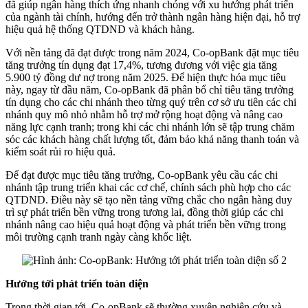
đã giúp ngân hàng thích ứng nhanh chóng với xu hướng phát triển
của ngành tài chính, hướng đến trở thành ngân hàng hiện đại, hỗ trợ
hiệu quả hệ thống QTDND và khách hàng.
Với nền tảng đã đạt được trong năm 2024, Co-opBank đặt mục tiêu
tăng trưởng tín dụng đạt 17,4%, tương đương với việc gia tăng
5.900 tỷ đồng dư nợ trong năm 2025. Để hiện thực hóa mục tiêu
này, ngay từ đầu năm, Co-opBank đã phân bổ chỉ tiêu tăng trưởng
tín dụng cho các chi nhánh theo từng quý trên cơ sở ưu tiên các chi
nhánh quy mô nhỏ nhằm hỗ trợ mở rộng hoạt động và nâng cao
năng lực cạnh tranh; trong khi các chi nhánh lớn sẽ tập trung chăm
sóc các khách hàng chất lượng tốt, đảm bảo khả năng thanh toán và
kiểm soát rủi ro hiệu quả.
Để đạt được mục tiêu tăng trưởng, Co-opBank yêu cầu các chi
nhánh tập trung triển khai các cơ chế, chính sách phù hợp cho các
QTDND. Điều này sẽ tạo nền tảng vững chắc cho ngân hàng duy
trì sự phát triển bền vững trong tương lai, đồng thời giúp các chi
nhánh nâng cao hiệu quả hoạt động và phát triển bền vững trong
môi trường cạnh tranh ngày càng khốc liệt.
Hướng tới phát triển toàn diện
Trong thời gian tới, Co-opBank sẽ thường xuyên nghiên cứu và