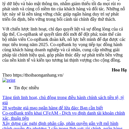
lý dữ liệu và bảo mật thông tin, nhằm giảm thiểu tối đa mọi rủi ro
phát sinh và củng cố niềm tin của khách hàng và đối tác. Những nỗ
lực này sẽ là nền tảng vững chắc giúp ngân hàng duy trì sự phát
triển ổn định, bền vững trong bối cảnh tài chính đầy thử thách.
Với chiến lược linh hoạt, chỉ đạo quyết liệt và sự đồng lòng của cả
tập thể, Co-opBank sẽ quyết tâm đổi mới để đột phá; toàn thể cán
bộ nhân viên Co-opBank đoàn kết, nỗ lực hết mình để đạt được các
mục tiêu trong năm 2025. Co-opBank hy vọng tiếp tục đồng hành
cùng khách hàng doanh nghiệp và cá nhân, cung cấp những giải
pháp tài chính hiệu quả, góp phần thúc đẩy sự phát triển bền vững
của nền kinh tế và kiến tạo tương lai thịnh vượng cho cộng đồng.
Hoa Hạ
Theo https://thoibaonganhang.vn/
Tin đọc nhiều
Tăng tính linh hoạt, chủ động trong điều hành chính sách tiền tệ, tỷ
giá
28 website giả mạo ngân hàng để lừa đảo: Bạn cần biết
Co-opBank triển khai CFeAM - Dịch vụ định danh tài khoản chính
xác, thuận tiện
Xây dựng các nghị định phân cấp, phân quyền gắn với mô hình
chính quyền địa phương 2 cấp trong lĩnh vực tài chính, ngân hàng