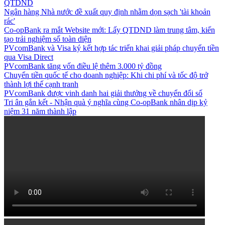
QTDND
Ngân hàng Nhà nước đề xuất quy định nhằm dọn sạch 'tài khoản
rác'
Co-opBank ra mắt Website mới: Lấy QTDND làm trung tâm, kiến
tạo trải nghiệm số toàn diện
PVcomBank và Visa ký kết hợp tác triển khai giải pháp chuyển tiền
qua Visa Direct
PVcomBank tăng vốn điều lệ thêm 3.000 tỷ đồng
Chuyển tiền quốc tế cho doanh nghiệp: Khi chi phí và tốc độ trở
thành lợi thế cạnh tranh
PVcomBank được vinh danh hai giải thưởng về chuyển đổi số
Tri ân gắn kết - Nhận quà ý nghĩa cùng Co-opBank nhân dịp kỷ
niệm 31 năm thành lập