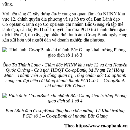
vững.
Với nền tảng đã xây dựng được cùng sự quan tâm của NHNN khu
vực 12, chính quyền địa phương và sự hỗ trợ của Ban Lãnh đạo
Co-opBank, lãnh đạo Co-opBank chi nhánh Bắc Giang và tập thể
lãnh đạo, cán bộ PGD số 1 quyết tâm đưa PGD trở thành điểm giao
dịch hiện đại, tin cậy, góp phần đưa hình ảnh Co-opBank ngày càng
gần gũi hơn với người dân và doanh nghiệp địa phương.
Ông Tạ Thành Long - Giám đốc NHNN khu vực 12 và ông Nguyễn
Quốc Cường - Chủ tịch HĐQT Co-opBank, bà Phạm Thị Hồng
Minh - Thành viên Hội đồng quản trị, Tổng Giám đốc Co-opBank
cùng các đại biểu cắt băng khánh thành PGD số 1 – Co-opBank
chi nhánh Bắc Giang
Ban Lãnh đạo Co-opBank tặng hoa chúc mừng Lễ Khai trương
PGD số 1 – Co-opBank chi nhánh Bắc Giang
Theo https://www.co-opbank.vn