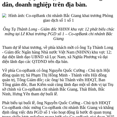
dân, doanh nghiệp trên địa bàn.
Ông Tạ Thành Long - Giám đốc NHNN khu vực 12 phát biểu chúc
mừng tại Lễ Khai trương PGD số 1 – Co-opBank chi nhánh Bắc
Giang
Tham dự lễ khai trương, về phía khách mời có ông Tạ Thành Long
- Giám đốc Ngân hàng Nhà nước Việt Nam (NHNN) khu vực 12;
đại diện lãnh đạo UBND xã Lục Nam, xã Nghĩa Phương và đại
diện lãnh đạo các QTDND trên địa bàn.
Về phía Co-opBank có ông Nguyễn Quốc Cường - Chủ tịch Hội
đồng quản trị; bà Phạm Thị Hồng Minh - Thành viên Hội đồng
quản trị, Tổng Giám đốc; các ông/ bà Thành viên HĐQT, Ban
Tổng giám đốc, Ban Kiểm soát cùng lãnh đạo một số đơn vị tại Trụ
sở chính và Co-opBank chi nhánh Bắc Giang, Thái Bình, Bắc
Ninh, Hưng Yên tham dự buổi lễ.
Phát biểu tại buổi lễ, ông Nguyễn Quốc Cường - Chủ tịch HĐQT
Co-opBank chúc mừng Co-opBank chi nhánh Bắc Giang và khẳng
định rằng việc đưa PGD số 1 vào hoạt động là bước đi quan trọng
trong chiến lược mở rộng mạng lưới của Co-opBank giai đoạn 2025