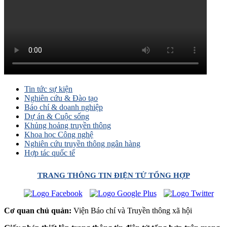
Tin tức sự kiện
Nghiên cứu & Đào tạo
Báo chí & doanh nghiệp
Dự án & Cuộc sống
Khủng hoảng truyền thông
Khoa học Công nghệ
Nghiên cứu truyền thông ngân hàng
Hợp tác quốc tế
TRANG THÔNG TIN ĐIỆN TỬ TỔNG HỢP
Cơ quan chủ quản:
Viện Báo chí và Truyền thông xã hội