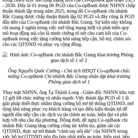
- 2030. Đây là 01 trong 06 PGD của Co-opBank được NHNN chấp
thuận thành lập trong năm 2025, trong đó Co-opBank chi nhánh
Bắc Giang được chấp thuận thành lập 02 PGD và đây cũng là PGD
đầu tiên của Co-opBank chi nhánh Bắc Giang. Sự kiện này không
chỉ mang ý nghĩa trong việc mở rộng mạng lưới và phát triển quy
mô hoạt động mà còn là minh chứng rõ nét cho cam kết của Co-
opBank trong việc tăng cường khả năng tiếp cận, hỗ trợ, chăm sóc
cho các QTDND và phục vụ cộng đồng.
Ông Nguyễn Quốc Cường - Chủ tịch HĐQT Co-opBank chúc
mừng Co-opBank Chi nhánh Bắc Giang nhân dịp khai trương
Phòng giao dịch số 1
Thay mặt NHNN, ông Tạ Thành Long - Giám đốc NHNN khu vực
12 gửi lời chúc mừng và nhấn mạnh: Việc thành lập PGD số 1 là
giải pháp thiết thực nhằm tăng cường hỗ trợ hệ thống QTDND, mở
rộng khả năng phục vụ khách hàng và tạo điều kiện thuận lợi để
người dân tiếp cận các dịch vụ tài chính an toàn, hiện đại và phù
hợp với nhu cầu địa phương. Đồng thời, đề nghị Co-opBank chi
nhánh Bắc Giang tăng cường công tác kiểm tra, giám sát các
QTDND, thực sự trở thành “cánh tay nối dài” của NHNN trong
việc hỗ trợ QTDND trên địa bàn phát triển an toàn, hiệu quả, bền