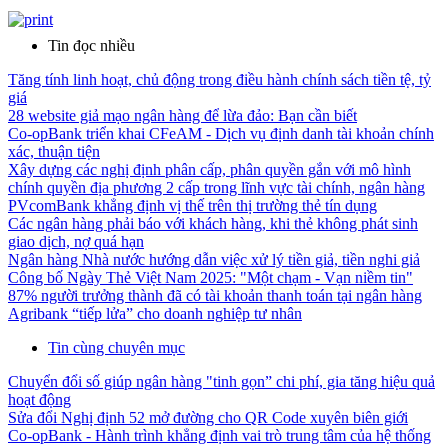
Tin đọc nhiều
Tăng tính linh hoạt, chủ động trong điều hành chính sách tiền tệ, tỷ
giá
28 website giả mạo ngân hàng để lừa đảo: Bạn cần biết
Co-opBank triển khai CFeAM - Dịch vụ định danh tài khoản chính
xác, thuận tiện
Xây dựng các nghị định phân cấp, phân quyền gắn với mô hình
chính quyền địa phương 2 cấp trong lĩnh vực tài chính, ngân hàng
PVcomBank khẳng định vị thế trên thị trường thẻ tín dụng
Các ngân hàng phải báo với khách hàng, khi thẻ không phát sinh
giao dịch, nợ quá hạn
Ngân hàng Nhà nước hướng dẫn việc xử lý tiền giả, tiền nghi giả
Công bố Ngày Thẻ Việt Nam 2025: "Một chạm - Vạn niềm tin"
87% người trưởng thành đã có tài khoản thanh toán tại ngân hàng
Agribank “tiếp lửa” cho doanh nghiệp tư nhân
Tin cùng chuyên mục
Chuyển đổi số giúp ngân hàng "tinh gọn” chi phí, gia tăng hiệu quả
hoạt động
Sửa đổi Nghị định 52 mở đường cho QR Code xuyên biên giới
Co-opBank - Hành trình khẳng định vai trò trung tâm của hệ thống