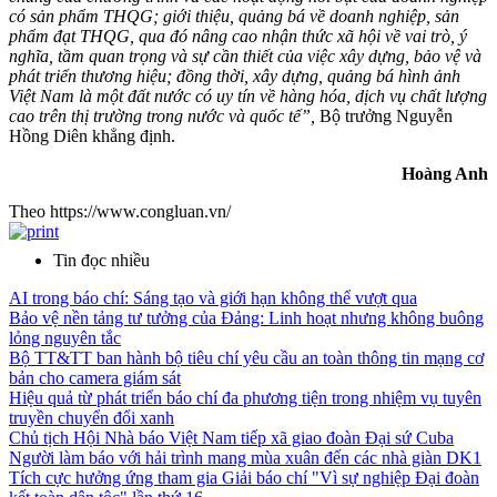
có sản phẩm THQG; giới thiệu, quảng bá về doanh nghiệp, sản
phẩm đạt THQG, qua đó nâng cao nhận thức xã hội về vai trò, ý
nghĩa, tầm quan trọng và sự cần thiết của việc xây dựng, bảo vệ và
phát triển thương hiệu; đồng thời, xây dựng, quảng bá hình ảnh
Việt Nam là một đất nước có uy tín về hàng hóa, dịch vụ chất lượng
cao trên thị trường trong nước và quốc tế”,
Bộ trưởng Nguyễn
Hồng Diên khẳng định.
Hoàng Anh
Theo https://www.congluan.vn/
Tin đọc nhiều
AI trong báo chí: Sáng tạo và giới hạn không thể vượt qua
Bảo vệ nền tảng tư tưởng của Đảng: Linh hoạt nhưng không buông
lỏng nguyên tắc
Bộ TT&TT ban hành bộ tiêu chí yêu cầu an toàn thông tin mạng cơ
bản cho camera giám sát
Hiệu quả từ phát triển báo chí đa phương tiện trong nhiệm vụ tuyên
truyền chuyển đổi xanh
Chủ tịch Hội Nhà báo Việt Nam tiếp xã giao đoàn Đại sứ Cuba
Người làm báo với hải trình mang mùa xuân đến các nhà giàn DK1
Tích cực hưởng ứng tham gia Giải báo chí "Vì sự nghiệp Đại đoàn