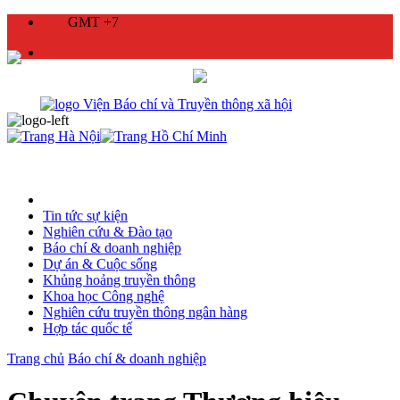
GMT +7
Tin tức sự kiện
Nghiên cứu & Đào tạo
Báo chí & doanh nghiệp
Dự án & Cuộc sống
Khủng hoảng truyền thông
Khoa học Công nghệ
Nghiên cứu truyền thông ngân hàng
Hợp tác quốc tế
Trang chủ
Báo chí & doanh nghiệp