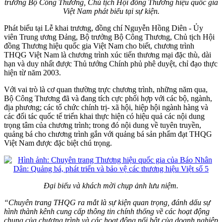
trưởng Bộ Công Thương, Chủ tịch Hội đồng Thương hiệu quốc gia
Việt Nam phát biểu tại sự kiện.
Phát biểu tại Lễ khai trương, đồng chí Nguyễn Hồng Diên - Ủy
viên Trung ương Đảng, Bộ trưởng Bộ Công Thương, Chủ tịch Hội
đồng Thương hiệu quốc gia Việt Nam cho biết, chương trình
THQG Việt Nam là chương trình xúc tiến thương mại đặc thù, dài
hạn và duy nhất được Thủ tướng Chính phủ phê duyệt, chỉ đạo thực
hiện từ năm 2003.
Với vai trò là cơ quan thường trực chương trình, những năm qua,
Bộ Công Thương đã và đang tích cực phối hợp với các bộ, ngành,
địa phương; các tổ chức chính trị- xã hội, hiệp hội ngành hàng và
các đối tác quốc tế triển khai thực hiện có hiệu quả các nội dung
trọng tâm của chương trình; trong đó nội dung về tuyên truyền,
quảng bá cho chương trình gắn với quảng bá sản phẩm đạt THQG
Việt Nam được đặc biệt chú trọng.
Đại biểu và khách mời chụp ảnh lưu niệm.
“Chuyên trang THQG ra mắt là sự kiện quan trọng, đánh dấu sự
hình thành kênh cung cấp thông tin chính thống về các hoạt động
chung của chương trình và các hoạt động nổi bật của doanh nghiệp