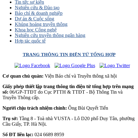
Tin tức sự kiện
Nghiên cứu & Đào tạo
Báo chí & doanh nghiệp
Dự án & Cuộc sống
Khủng hoảng truyền thông
Khoa học Công nghệ
Nghiên cứu truyền thông ngân hàng
Hợp tác quốc tế
TRANG THÔNG TIN ĐIỆN TỬ TỔNG HỢP
Cơ quan chủ quản:
Viện Báo chí và Truyền thông xã hội
Giấy phép thiết lập trang thông tin điện tử tổng hợp trên mạng
số:
06/GP-TTĐT do Cục PTTH & TTĐT - Bộ Thông Tin và
Truyền Thông cấp.
Người chịu trách nhiệm chính:
Ông Bùi Quyết Tiến
Trụ sở:
Tầng 8 - Toà nhà VUSTA - Lô D20 phố Duy Tân, phường
Cầu Giấy, TP. Hà Nội.
Số ĐT liên lạc:
024 6689 8959