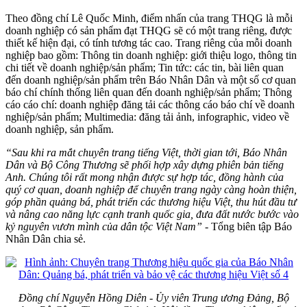
Theo đồng chí Lê Quốc Minh, điểm nhấn của trang THQG là mỗi
doanh nghiệp có sản phẩm đạt THQG sẽ có một trang riêng, được
thiết kế hiện đại, có tính tương tác cao. Trang riêng của mỗi doanh
nghiệp bao gồm: Thông tin doanh nghiệp: giới thiệu logo, thông tin
chi tiết về doanh nghiệp/sản phẩm; Tin tức: các tin, bài liên quan
đến doanh nghiệp/sản phẩm trên Báo Nhân Dân và một số cơ quan
báo chí chính thống liên quan đến doanh nghiệp/sản phẩm; Thông
cáo cáo chí: doanh nghiệp đăng tải các thông cáo báo chí về doanh
nghiệp/sản phẩm; Multimedia: đăng tải ảnh, infographic, video về
doanh nghiệp, sản phẩm.
“Sau khi ra mắt chuyên trang tiếng Việt, thời gian tới, Báo Nhân
Dân và Bộ Công Thương sẽ phối hợp xây dựng phiên bản tiếng
Anh. Chúng tôi rất mong nhận được sự hợp tác, đồng hành của
quý cơ quan, doanh nghiệp để chuyên trang ngày càng hoàn thiện,
góp phần quảng bá, phát triển các thương hiệu Việt, thu hút đầu tư
và nâng cao năng lực cạnh tranh quốc gia, đưa đất nước bước vào
kỷ nguyên vươn mình của dân tộc Việt Nam”
- Tổng biên tập Báo
Nhân Dân chia sẻ.
Đồng chí Nguyễn Hồng Diên - Ủy viên Trung ương Đảng, Bộ