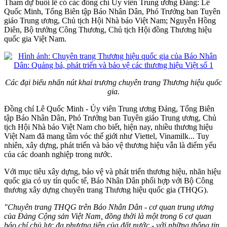
Tham dự buổi lễ có các đồng chí Ủy viên Trung ương Đảng: Lê
Quốc Minh, Tổng Biên tập Báo Nhân Dân, Phó Trưởng ban Tuyên
giáo Trung ương, Chủ tịch Hội Nhà báo Việt Nam; Nguyễn Hồng
Diên, Bộ trưởng Công Thương, Chủ tịch Hội đồng Thương hiệu
quốc gia Việt Nam.
Các đại biểu nhấn nút khai trương chuyên trang Thương hiệu quốc
gia.
Đồng chí Lê Quốc Minh - Ủy viên Trung ương Đảng, Tổng Biên
tập Báo Nhân Dân, Phó Trưởng ban Tuyên giáo Trung ương, Chủ
tịch Hội Nhà báo Việt Nam cho biết, hiện nay, nhiều thương hiệu
Việt Nam đã mang tầm vóc thế giới như Viettel, Vinamilk... Tuy
nhiên, xây dựng, phát triển và bảo vệ thương hiệu vẫn là điểm yếu
của các doanh nghiệp trong nước.
Với mục tiêu xây dựng, bảo vệ và phát triển thương hiệu, nhãn hiệu
quốc gia có uy tín quốc tế, Báo Nhân Dân phối hợp với Bộ Công
thương xây dựng chuyên trang Thương hiệu quốc gia (THQG).
"Chuyên trang THQG trên Báo Nhân Dân - cơ quan trung ương
của Đảng Cộng sản Việt Nam, đồng thời là một trong 6 cơ quan
báo chí chủ lực đa phương tiện của đất nước - với những thông tin