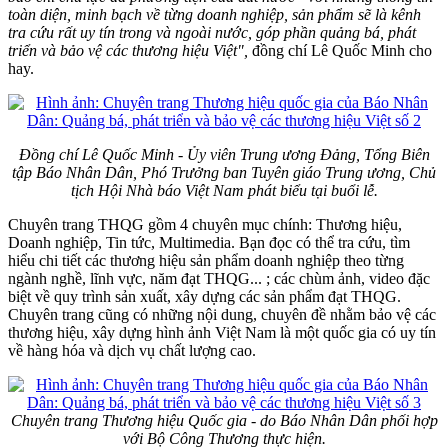
toàn diện, minh bạch về từng doanh nghiệp, sản phẩm sẽ là kênh
tra cứu rất uy tín trong và ngoài nước, góp phần quảng bá, phát
triển và bảo vệ các thương hiệu Việt",
đồng chí Lê Quốc Minh cho
hay.
Đồng chí Lê Quốc Minh - Ủy viên Trung ương Đảng, Tổng Biên
tập Báo Nhân Dân, Phó Trưởng ban Tuyên giáo Trung ương, Chủ
tịch Hội Nhà báo Việt Nam phát biểu tại buổi lễ.
Chuyên trang THQG gồm 4 chuyên mục chính: Thương hiệu,
Doanh nghiệp, Tin tức, Multimedia. Bạn đọc có thể tra cứu, tìm
hiểu chi tiết các thương hiệu sản phẩm doanh nghiệp theo từng
ngành nghề, lĩnh vực, năm đạt THQG... ; các chùm ảnh, video đặc
biệt về quy trình sản xuất, xây dựng các sản phẩm đạt THQG.
Chuyên trang cũng có những nội dung, chuyên đề nhằm bảo vệ các
thương hiệu, xây dựng hình ảnh Việt Nam là một quốc gia có uy tín
về hàng hóa và dịch vụ chất lượng cao.
Chuyên trang Thương hiệu Quốc gia - do Báo Nhân Dân phối hợp
với Bộ Công Thương thực hiện.