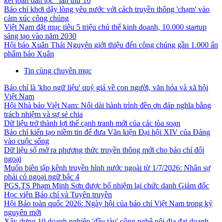
kết toàn dân tộc" lần thứ 16
Báo chí khơi dậy lòng yêu nước với cách truyền thông 'chạm' vào
cảm xúc công chúng
Việt Nam đặt mục tiêu 5 triệu chủ thể kinh doanh, 10.000 startup
sáng tạo vào năm 2030
Hội báo Xuân Thái Nguyên giới thiệu đến công chúng gần 1.000 ấn
phẩm báo Xuân
Tin cùng chuyên mục
Báo chí là 'kho ngữ liệu' quý giá về con người, văn hóa và xã hội
Việt Nam
Hội Nhà báo Việt Nam: Nối dài hành trình đền ơn đáp nghĩa bằng
trách nhiệm và sự sẻ chia
Dữ liệu trở thành lợi thế cạnh tranh mới của các tòa soạn
Báo chí kiến tạo niềm tin để đưa Văn kiện Đại hội XIV của Đảng
vào cuộc sống
Dữ liệu số mở ra phương thức truyền thông mới cho báo chí đối
ngoại
Muốn biên tập kênh truyền hình nước ngoài từ 1/7/2026: Nhân sự
phải có ngoại ngữ bậc 4
PGS.TS Phạm Minh Sơn được bổ nhiệm lại chức danh Giám đốc
Học viện Báo chí và Tuyên truyền
Hội Báo toàn quốc 2026: Ngày hội của báo chí Việt Nam trong kỷ
nguyên mới
Xây dựng 10 doanh nghiệp 'đầu tàu' công nghệ nội địa đạt doanh