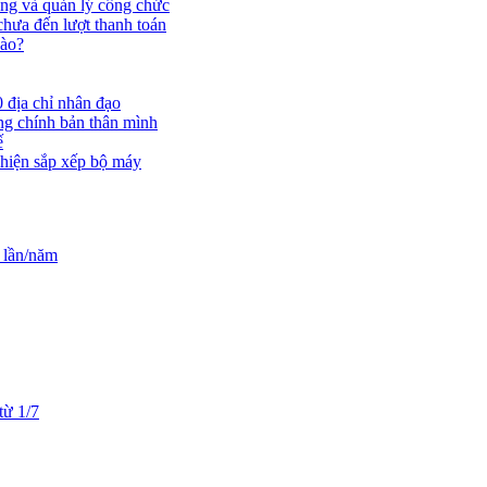
ụng và quản lý công chức
chưa đến lượt thanh toán
nào?
 địa chỉ nhân đạo
ắng chính bản thân mình
ế
 hiện sắp xếp bộ máy
 lần/năm
từ 1/7