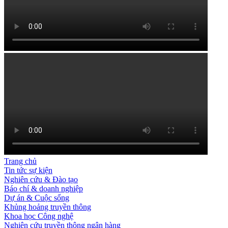
Trang chủ
Tin tức sự kiện
Nghiên cứu & Đào tạo
Báo chí & doanh nghiệp
Dự án & Cuộc sống
Khủng hoảng truyền thông
Khoa học Công nghệ
Nghiên cứu truyền thông ngân hàng