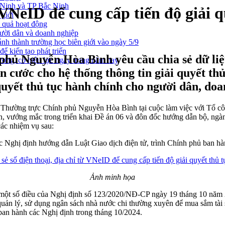
g Ninh và TP Bắc Ninh
ừ VNeID để cung cấp tiến độ giải 
 giới
u quả hoạt động
gười dân và doanh nghiệp
nh thành trường học biên giới vào ngày 5/9
ể kiến tạo phát triển
ủ Nguyễn Hòa Bình yêu cầu chia sẻ dữ liệu
ơng, có hiệu lực ngay trong năm nay
 cước cho hệ thống thông tin giải quyết thủ
quyết thủ tục hành chính cho người dân, doa
ờng trực Chính phủ Nguyễn Hòa Bình tại cuộc làm việc với Tổ công tá
, vướng mắc trong triển khai Đề án 06 và đôn đốc hướng dẫn bộ, ngà
các nhiệm vụ sau:
c Nghị định hướng dẫn Luật Giao dịch điện tử, trình Chính phủ ban hà
Ảnh minh họa
 một số điều của Nghị định số 123/2020/NĐ-CP ngày 19 tháng 10 năm 2
quản lý, sử dụng ngân sách nhà nước chi thường xuyên để mua sắm tài sả
 ban hành các Nghị định trong tháng 10/2024.