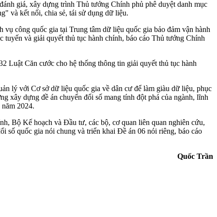
 đánh giá, xây dựng trình Thủ tướng Chính phủ phê duyệt danh mục
" và kết nối, chia sẻ, tái sử dụng dữ liệu.
ch vụ công quốc gia tại Trung tâm dữ liệu quốc gia bảo đảm vận hành
ực tuyến và giải quyết thủ tục hành chính, báo cáo Thủ tướng Chính
2 Luật Căn cước cho hệ thống thông tin giải quyết thủ tục hành
uản lý với Cơ sở dữ liệu quốc gia về dân cư để làm giàu dữ liệu, phục
ơng xây dựng đề án chuyển đổi số mang tính đột phá của ngành, lĩnh
9 năm 2024.
h, Bộ Kế hoạch và Đầu tư, các bộ, cơ quan liên quan nghiên cứu,
i số quốc gia nói chung và triển khai Đề án 06 nói riêng, báo cáo
Quốc Trần