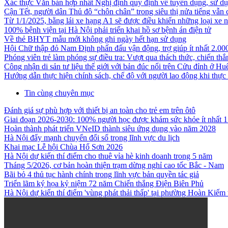
Xác thực Văn bản hợp nhất Nghị định quy định về tuyển dụng, sử d
Cận Tết, người dân Thủ đô “chôn chân” trong siêu thị nửa tiếng vẫn 
Từ 1/1/2025, bằng lái xe hạng A1 sẽ được điều khiển những loại xe 
100% bệnh viện tại Hà Nội phải triển khai hồ sơ bệnh án điện tử
Về thẻ BHYT mẫu mới không ghi ngày hết hạn sử dụng
Hội Chữ thập đỏ Nam Định phấn đấu vận động, trợ giúp ít nhất 2.000
Phóng viên trẻ làm phóng sự điều tra: Vượt qua thách thức, chiến th
Công nhận di sản tư liệu thế giới với bản đúc nổi trên Cửu đỉnh ở Hu
Hướng dẫn thực hiện chính sách, chế độ với người lao động khi thực
Tin cùng chuyên mục
Đánh giá sự phù hợp với thiết bị an toàn cho trẻ em trên ôtô
Giai đoạn 2026-2030: 100% người học được khám sức khỏe ít nhất 1
Hoàn thành phát triển VNeID thành siêu ứng dụng vào năm 2028
Hà Nội đẩy mạnh chuyển đổi số trong lĩnh vực du lịch
Khai mạc Lễ hội Chùa Hổ Sơn 2026
Hà Nội dự kiến thí điểm cho thuê vỉa hè kinh doanh trong 5 năm
Tháng 5/2026, cơ bản hoàn thiện trạm dừng nghỉ cao tốc Bắc - Nam
Bãi bỏ 4 thủ tục hành chính trong lĩnh vực bản quyền tác giả
Triển lãm ký họa kỷ niệm 72 năm Chiến thắng Điện Biên Phủ
Hà Nội dự kiến thí điểm 'vùng phát thải thấp' tại phường Hoàn Kiếm 