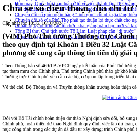
Hôm nay, Quốc hội thảo luận ở tổ về việc thành lập TP Quản
Chia sẻ số điện thoại, địa chỉ t
Tốc độ triển khai 5G của Việt Nam thuộc nhóm nhanh nhất thế
Chuyển đổi số giúp ngân hàng "tinh gọn” chi phí, gia tăng hiệ
Chuyển đổi số của Phú Thọ phải tạo thuận lợi thực chất cho n
Cập nhật lúc 10:35, 16/10/2024
Chuẩn bị kỹ phương án tổ chức khai giảng năm học mới và khá
Tổng Bí thư, Chủ tịch nước Tô Lâm: Luật pháp cần "đi trước" đ
(VIM) Phó Thủ tướng Thường trực Chính ph
Đề xuất ngày Văn hóa Việt Nam được nghỉ lễ hưởng nguyên lư
theo quy định tại Khoản 1 Điều 32 Luật Căn
phương để cung cấp thông tin tiến độ giải 
Theo Thông báo số 469/TB-VPCP ngày kết luận của Phó Thủ tướng Thư
tục tham mưu cho Chính phủ, Thủ tướng Chính phủ tháo gỡ khó khăn
Thường trực Chính phủ yêu cầu các bộ, cơ quan tập trung triển khai 
Về thể chế, Bộ Thông tin và Truyền thông khẩn trương hoàn thiện cá
Đối với Bộ Tài chính hoàn thiện dự thảo Nghị định sửa đổi, bổ sung
Chính phủ, hoàn thiện dự thảo Nghị định quy định việc lập dự toán, 
mục công trình trong các dự án đã đầu tư xây dựng; trình Chính phủ