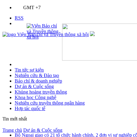
GMT +7
RSS
Tin tức sự kiện
Nghiên cứu & Đào tạo
Báo chí & doanh nghiệp
Dự án & Cuộc sống
Khủng hoảng truyền thông
Khoa học Công nghệ
Nghiên cứu truyền thông ngân hàng
Hợp tác quốc tế
Tin mới nhất
Trang chủ
Dự án & Cuộc sống
Bộ Ngoại giao có 21 tổ chức hành chính, 2 đơn vị sự nghiệp c