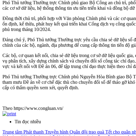
Phó Thủ tướng Thường trực Chính phủ giao Bộ Công an chủ trì, phối
các cơ sở dữ liệu, hệ thống thông tin ưu tiên triển khai và đồng bộ dữ
Đồng thời chủ trì, phối hợp với Văn phòng Chính phủ và các cơ quan 
ổn định, kế thừa, phát huy kết quả triển khai Cổng dịch vụ công quốc
phủ trong tháng 10/2024.
Đáng chú ý, Phó Thủ tướng Thường trực yêu cầu chia sẻ dữ liệu số đ
chính của các bộ, ngành, địa phương để cung cấp thông tin tiến độ gi
Các bộ, cơ quan kết nối, chia sẻ dữ liệu trong cơ sở dữ liệu quốc gia
vụ phân tích, xây dựng chính sách và chuyển đổi số công tác chỉ đạ
vực và kết nối với Đề án 06, để tập trung chỉ đạo thực hiện theo ch
Phó Thủ tướng Thường trực Chính phủ Nguyễn Hòa Bình giao Bộ Thông
tham mưu Đề án về cơ chế đặc thù cho chuyển đổi số để tháo gỡ khó k
cấp có thẩm quyền xem xét, quyết định.
Theo https://www.congluan.vn/
Tin đọc nhiều
Trung tâm Phát thanh Truyền hình Quân đội trao quà Tết cho quân 