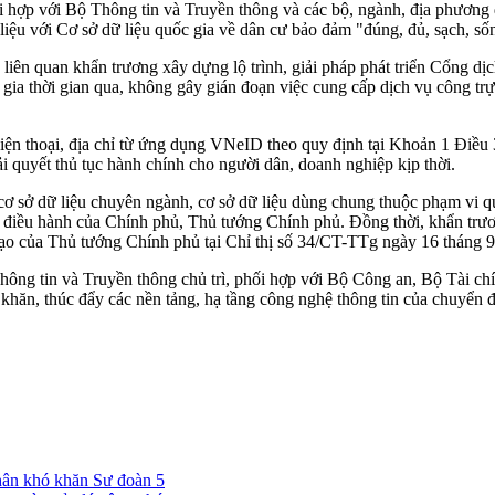
 hợp với Bộ Thông tin và Truyền thông và các bộ, ngành, địa phương
 liệu với Cơ sở dữ liệu quốc gia về dân cư bảo đảm "đúng, đủ, sạch, sống
liên quan khẩn trương xây dựng lộ trình, giải pháp phát triển Cổng dị
 gia thời gian qua, không gây gián đoạn việc cung cấp dịch vụ công tr
iện thoại, địa chỉ từ ứng dụng VNeID theo quy định tại Khoản 1 Điều 3
ải quyết thủ tục hành chính cho người dân, doanh nghiệp kịp thời.
, cơ sở dữ liệu chuyên ngành, cơ sở dữ liệu dùng chung thuộc phạm vi q
o, điều hành của Chính phủ, Thủ tướng Chính phủ. Đồng thời, khẩn trư
ỉ đạo của Thủ tướng Chính phủ tại Chỉ thị số 34/CT-TTg ngày 16 tháng 
 tin và Truyền thông chủ trì, phối hợp với Bộ Công an, Bộ Tài chín
hăn, thúc đẩy các nền tảng, hạ tầng công nghệ thông tin của chuyển đổ
nhân khó khăn Sư đoàn 5