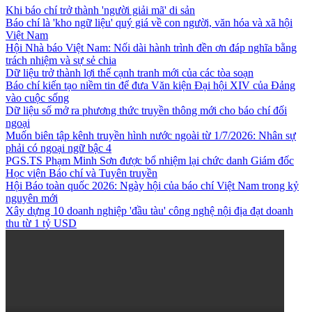
Khi báo chí trở thành 'người giải mã' di sản
Báo chí là 'kho ngữ liệu' quý giá về con người, văn hóa và xã hội
Việt Nam
Hội Nhà báo Việt Nam: Nối dài hành trình đền ơn đáp nghĩa bằng
trách nhiệm và sự sẻ chia
Dữ liệu trở thành lợi thế cạnh tranh mới của các tòa soạn
Báo chí kiến tạo niềm tin để đưa Văn kiện Đại hội XIV của Đảng
vào cuộc sống
Dữ liệu số mở ra phương thức truyền thông mới cho báo chí đối
ngoại
Muốn biên tập kênh truyền hình nước ngoài từ 1/7/2026: Nhân sự
phải có ngoại ngữ bậc 4
PGS.TS Phạm Minh Sơn được bổ nhiệm lại chức danh Giám đốc
Học viện Báo chí và Tuyên truyền
Hội Báo toàn quốc 2026: Ngày hội của báo chí Việt Nam trong kỷ
nguyên mới
Xây dựng 10 doanh nghiệp 'đầu tàu' công nghệ nội địa đạt doanh
thu từ 1 tỷ USD