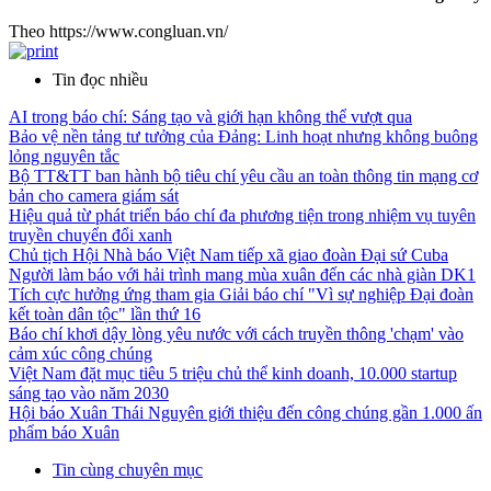
Theo https://www.congluan.vn/
Tin đọc nhiều
AI trong báo chí: Sáng tạo và giới hạn không thể vượt qua
Bảo vệ nền tảng tư tưởng của Đảng: Linh hoạt nhưng không buông
lỏng nguyên tắc
Bộ TT&TT ban hành bộ tiêu chí yêu cầu an toàn thông tin mạng cơ
bản cho camera giám sát
Hiệu quả từ phát triển báo chí đa phương tiện trong nhiệm vụ tuyên
truyền chuyển đổi xanh
Chủ tịch Hội Nhà báo Việt Nam tiếp xã giao đoàn Đại sứ Cuba
Người làm báo với hải trình mang mùa xuân đến các nhà giàn DK1
Tích cực hưởng ứng tham gia Giải báo chí "Vì sự nghiệp Đại đoàn
kết toàn dân tộc" lần thứ 16
Báo chí khơi dậy lòng yêu nước với cách truyền thông 'chạm' vào
cảm xúc công chúng
Việt Nam đặt mục tiêu 5 triệu chủ thể kinh doanh, 10.000 startup
sáng tạo vào năm 2030
Hội báo Xuân Thái Nguyên giới thiệu đến công chúng gần 1.000 ấn
phẩm báo Xuân
Tin cùng chuyên mục