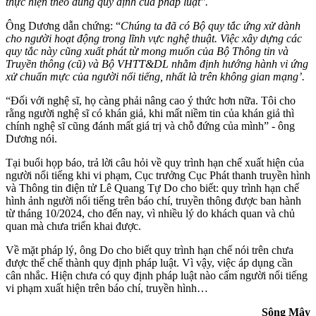
thực hiện theo đúng quy định của pháp luật".
Ông Dương dẫn chứng: “
Chúng ta đã có Bộ quy tắc ứng xử dành
cho người hoạt động trong lĩnh vực nghệ thuật. Việc xây dựng các
quy tắc này cũng xuất phát từ mong muốn của Bộ Thông tin và
Truyền thông (cũ) và Bộ VHTT&DL nhằm định hướng hành vi ứng
xử chuẩn mực của người nổi tiếng, nhất là trên không gian mạng’.
“Đối với nghệ sĩ, họ càng phải nâng cao ý thức hơn nữa. Tôi cho
rằng người nghệ sĩ có khán giả, khi mất niềm tin của khán giả thì
chính nghệ sĩ cũng đánh mất giá trị và chỗ đứng của mình” - ông
Dương nói.
Tại buổi họp báo, trả lời câu hỏi về quy trình hạn chế xuất hiện của
người nổi tiếng khi vi phạm, Cục trưởng Cục Phát thanh truyền hình
và Thông tin điện tử Lê Quang Tự Do cho biết: quy trình hạn chế
hình ảnh người nổi tiếng trên báo chí, truyền thông được ban hành
từ tháng 10/2024, cho đến nay, vì nhiều lý do khách quan và chủ
quan mà chưa triển khai được.
Về mặt pháp lý, ông Do cho biết quy trình hạn chế nói trên chưa
được thể chế thành quy định pháp luật. Vì vậy, việc áp dụng cần
cân nhắc. Hiện chưa có quy định pháp luật nào cấm người nổi tiếng
vi phạm xuất hiện trên báo chí, truyền hình…
Sông Mây