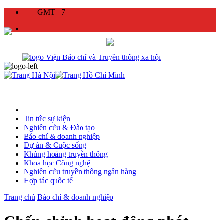
GMT +7
Tin tức sự kiện
Nghiên cứu & Đào tạo
Báo chí & doanh nghiệp
Dự án & Cuộc sống
Khủng hoảng truyền thông
Khoa học Công nghệ
Nghiên cứu truyền thông ngân hàng
Hợp tác quốc tế
Trang chủ
Báo chí & doanh nghiệp