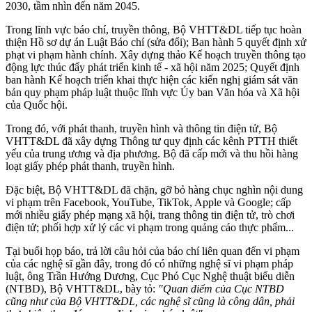
2030, tầm nhìn đến năm 2045.
Trong lĩnh vực báo chí, truyền thông, Bộ VHTT&DL tiếp tục hoàn
thiện Hồ sơ dự án Luật Báo chí (sửa đổi); Ban hành 5 quyết định xử
phạt vi phạm hành chính. Xây dựng thảo Kế hoạch truyền thông tạo
động lực thúc đẩy phát triển kinh tế - xã hội năm 2025; Quyết định
ban hành Kế hoạch triển khai thực hiện các kiến nghị giám sát văn
bản quy phạm pháp luật thuộc lĩnh vực Ủy ban Văn hóa và Xã hội
của Quốc hội.
Trong đó, với phát thanh, truyền hình và thông tin điện tử, Bộ
VHTT&DL đã xây dựng Thông tư quy định các kênh PTTH thiết
yếu của trung ương và địa phương. Bộ đã cấp mới và thu hồi hàng
loạt giấy phép phát thanh, truyền hình.
Đặc biệt, Bộ VHTT&DL đã chặn, gỡ bỏ hàng chục nghìn nội dung
vi phạm trên Facebook, YouTube, TikTok, Apple và Google; cấp
mới nhiều giấy phép mạng xã hội, trang thông tin điện tử, trò chơi
điện tử; phối hợp xử lý các vi phạm trong quảng cáo thực phẩm...
Tại buổi họp báo, trả lời câu hỏi của báo chí liên quan đến vi phạm
của các nghệ sĩ gần đây, trong đó có những nghệ sĩ vi phạm pháp
luật, ông Trần Hướng Dương, Cục Phó Cục Nghệ thuật biểu diễn
(NTBD), Bộ VHTT&DL, bày tỏ:
"Quan điểm của Cục NTBD
cũng như của Bộ VHTT&DL, các nghệ sĩ cũng là công dân, phải