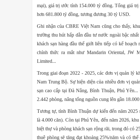
mại), giá trị ước tính 154.000 tỷ đồng. Tổng giá tr
hơn 681.800 tỷ đồng, tương đương 30 tỷ USD.
Ghi nhận của CBRE Việt Nam cũng cho thấy, khu
trường thu hút hấp dẫn đầu tư nước ngoài bậc nhất
khách sạn hàng đầu thế giới liên tiếp có kế hoạch 
chính thức ra mắt như Mandarin Oriental, JW Ma
Limited...
Trong giai đoạn 2022 - 2025, các đơn vị quản lý k
Nam Trung Bộ. Sự hiện diện của nhiều đơn vị quản 
sạn cao cấp tại Đà Nẵng, Bình Thuận, Phú Yên..
2.442 phòng, nâng tổng nguồn cung lên gần 18.000
Tương tự, tỉnh Bình Thuận dự kiến đến năm 2025 
là 4.000 căn). Còn tại Phú Yên, đến năm 2026, khu
biệt thự và phòng khách sạn rộng rãi, trong đó có 2
thuê phòng sẽ tăng đạt khoảng 25%/năm và có th