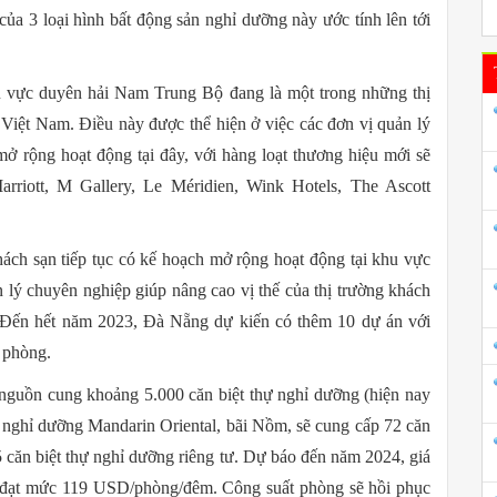
ị của 3 loại hình bất động sản nghỉ dưỡng này ước tính lên tới
 vực duyên hải Nam Trung Bộ đang là một trong những thị
 Việt Nam. Điều này được thể hiện ở việc các đơn vị quản lý
mở rộng hoạt động tại đây, với hàng loạt thương hiệu mới sẽ
rriott, M Gallery, Le Méridien, Wink Hotels, The Ascott
hách sạn tiếp tục có kế hoạch mở rộng hoạt động tại khu vực
lý chuyên nghiệp giúp nâng cao vị thế của thị trường khách
. Đến hết năm 2023, Đà Nẵng dự kiến có thêm 10 dự án với
 phòng.
nguồn cung khoảng 5.000 căn biệt thự nghỉ dưỡng (hiện nay
 nghỉ dưỡng Mandarin Oriental, bãi Nồm, sẽ cung cấp 72 căn
5 căn biệt thự nghỉ dưỡng riêng tư. Dự báo đến năm 2024, giá
ể đạt mức 119 USD/phòng/đêm. Công suất phòng sẽ hồi phục