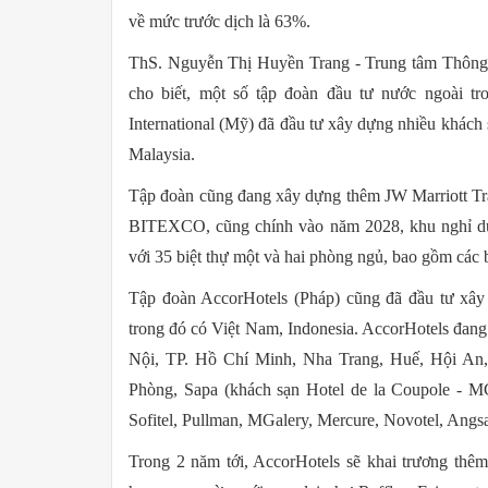
về mức trước dịch là 63%.
ThS. Nguyễn Thị Huyền Trang - Trung tâm Thông t
cho biết, một số tập đoàn đầu tư nước ngoài t
International (Mỹ) đã đầu tư xây dựng nhiều khách 
Malaysia.
Tập đoàn cũng đang xây dựng thêm JW Marriott Tra
BITEXCO, cũng chính vào năm 2028, khu nghỉ dư
với 35 biệt thự một và hai phòng ngủ, bao gồm các b
Tập đoàn AccorHotels (Pháp) cũng đã đầu tư xây 
trong đó có Việt Nam, Indonesia. AccorHotels đang
Nội, TP. Hồ Chí Minh, Nha Trang, Huế, Hội An
Phòng, Sapa (khách sạn Hotel de la Coupole - MGa
Sofitel, Pullman, MGalery, Mercure, Novotel, Angsan
Trong 2 năm tới, AccorHotels sẽ khai trương thê