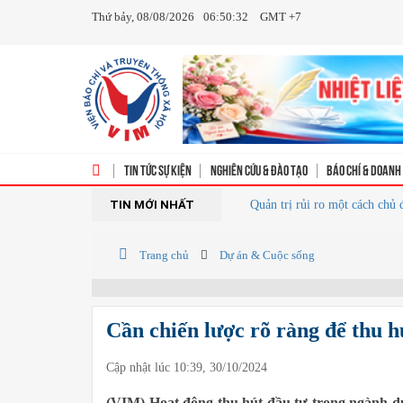
Thứ bảy, 08/08/2026
06:50:33
GMT +7
Tin tức sự kiện
Nghiên cứu & Đào tạo
Báo chí & doanh
TIN MỚI NHẤT
Quản trị rủi ro một cách chủ động
Trang chủ
Dự án & Cuộc sống
Cần chiến lược rõ ràng để thu hú
Cập nhật lúc 10:39, 30/10/2024
(VIM) Hoạt động thu hút đầu tư trong ngành du 