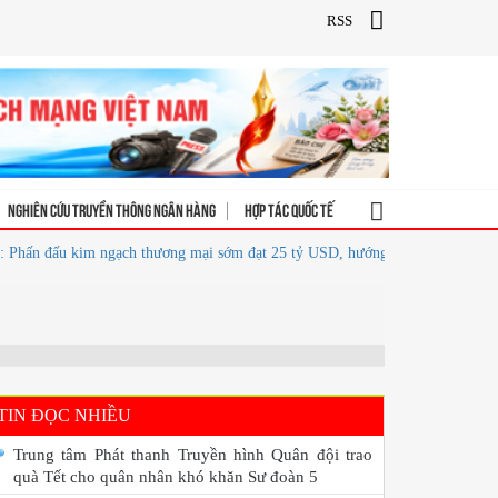
RSS
Nghiên cứu truyền thông ngân hàng
Hợp tác quốc tế
n đấu kim ngạch thương mại sớm đạt 25 tỷ USD, hướng tới 50 tỷ USD
Hiệ
TIN ĐỌC NHIỀU
Trung tâm Phát thanh Truyền hình Quân đội trao
quà Tết cho quân nhân khó khăn Sư đoàn 5