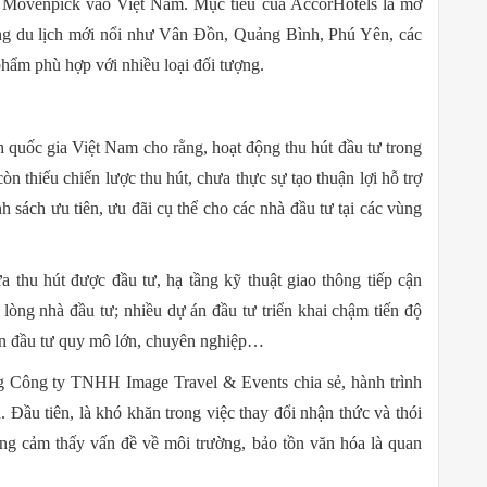
, Movenpick vào Việt Nam. Mục tiêu của AccorHotels là mở
g du lịch mới nổi như Vân Đồn, Quảng Bình, Phú Yên, các
phẩm phù hợp với nhiều loại đối tượng.
uốc gia Việt Nam cho rằng, hoạt động thu hút đầu tư trong
òn thiếu chiến lược thu hút, chưa thực sự tạo thuận lợi hỗ trợ
nh sách ưu tiên, ưu đãi cụ thể cho các nhà đầu tư tại các vùng
 thu hút được đầu tư, hạ tầng kỹ thuật giao thông tiếp cận
lòng nhà đầu tư; nhiều dự án đầu tư triển khai chậm tiến độ
 án đầu tư quy mô lớn, chuyên nghiệp…
 Công ty TNHH Image Travel & Events chia sẻ, hành trình
 Đầu tiên, là khó khăn trong việc thay đổi nhận thức và thói
ng cảm thấy vấn đề về môi trường, bảo tồn văn hóa là quan