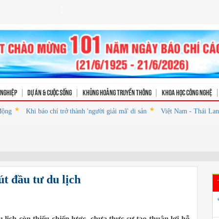
 nghiệp
Dự án & Cuộc sống
Khủng hoảng truyền thông
Khoa học Công nghệ
Khi báo chí trở thành 'người giải mã' di sản
Việt Nam - Thái Lan: Phấ
t đầu tư du lịch
lịch còn thiếu chiến lược, chưa thực sự tạo thuận lợi hỗ