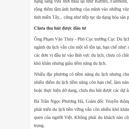
hạng sang vừa mới mua lại như Raffles, Fairmont
rộng thêm tầm ảnh hưởng của mình vào những vùn
tỉnh miền Tây... cũng như tiếp tục đa dạng hóa sản 
Chưa thu hút được đầu tư
Ông Phạm Văn Thủy - Phó Cục trưởng Cục Du lịch q
ngành du lịch vẫn còn một số tồn tại, hạn chế như: c
các đơn vị đầu tư vào lĩnh vực du lịch, chưa có chí
khó khăn nhưng giàu tiềm năng du lịch.
Nhiều địa phương có tiềm năng du lịch nhưng chưa
nhiều điểm du lịch tiềm năng còn hạn chế, làm nản 
hoặc thực hiện dở dang, chưa thu hút được các dự
Bà Trần Ngọc Phương Hà, Giám đốc Truyền thông
phát triển du lịch bền vững vẫn còn nhiều khó khăn.
quen của người Việt. Không phải du khách nào cũ
trọng.