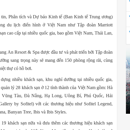
in, Phân tích và Dự báo Kinh tế (Ban Kinh tế Trung ương)
rong du lịch điển hình ở Việt Nam như Tập đoàn Marriott
sạn cao cấp tại nhiều quốc gia, bao gồm Việt Nam, Thái Lan,
ng An Resort & Spa được đầu tư và phát triển bởi Tập đoàn
ỡng sang trọng này sẽ mang đến 150 phòng rộng rãi, cùng
iệt thự có hồ bơi.
dựng nhiều khách sạn, khu nghỉ dưỡng tại nhiều quốc gia,
 quản lý 28 khách sạn ở 12 tỉnh thành của Việt Nam gồm: Hà
, Vũng Tàu, Đà Nẵng, Hạ Long, Uông Bí, Phú Quốc, Hải
llery by Sofitel) với các thương hiệu như Sofitel Legend,
a, Banyan Tree, Ibis và Ibis Styles.
m 19 khách sạn nữa và đưa thêm các thương hiệu khách sạn