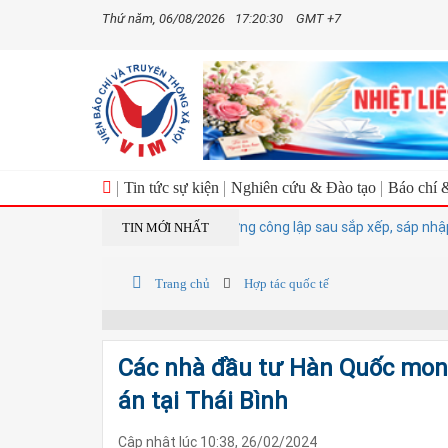
Thứ năm, 06/08/2026
17:20:31
GMT +7
Tin tức sự kiện
Nghiên cứu & Đào tạo
Báo chí 
iến giảm hơn 17.000 đầu mối trường công lập sau sắp xếp, sáp nhập
TIN MỚI NHẤT
Trang chủ
Hợp tác quốc tế
Các nhà đầu tư Hàn Quốc mon
án tại Thái Bình
Cập nhật lúc 10:38, 26/02/2024