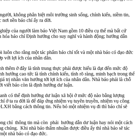
người, không phân biệt môi trường sinh sống, chính kiến, niềm tin,
 nơi nền báo chí ấy ra đời.
ghiệp của người làm báo Việt Nam gồm 10 điều cụ thể mà bất cứ
ăn hóa báo chí Định hướng cho suy nghĩ và hành động; hướng dẫn
i luôn cho rằng một tác phẩm báo chí tốt và một nhà báo có đạo đức
p với lợi ích của nhân dân.
nh thêm ở đây là tính trung thực phải được hiểu là đạt đến mức độ
nh hướng cao tức là tính chính kiến, tính rõ ràng, minh bạch trong thể
á trị nhân văn hướng tới lợi ích của nhân dân. Nhà báo phải là chỗ
i viết báo còn là định hướng dư luận.
hỗ anh có thể định hướng dư luận xã hội ở mức độ nào bằng lượng
chí ở ta ra đời là để đáp ứng nhiệm vụ tuyên truyền, nhiệm vụ công
LXH bằng cách thông tin. Nếu bỏ một nhiệm vụ đi thì báo chí sẽ
ông chỉ thông tin mà còn phải hướng dẫn dư luận hay nói một cách
ng chúng. Khi nhà báo thấm nhuần được điều ấy thì nhà báo sẽ tác
 một nhà báo có đạo đức.