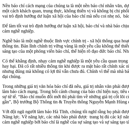
Nền báo chí cách mạng của chúng ta là một nền báo chí nhân văn, dựa 
một cách khách quan, trung thực, không thiên vị và không bị chi phối 
vai trò định hướng dư luận xã hội của báo chí mà nếu coi nhẹ nó, báo
Để làm tốt vai trò định hướng dư luận xã hội, báo chí và nhà báo chịu 
cảm nghề nghiệp.
Nghề báo là một nghề thuộc lĩnh vực chính trị - xã hội thông qua hoạt
thông tin. Bản lĩnh chính trị vững vàng là một yêu cầu không thể th
sáng tạo của một phóng viên báo chí, thể hiện rõ đạo đức báo chí. N
Có thể khẳng định, nhạy cảm nghề nghiệp là một yêu cầu quan trọng đ
hay hại. Đã có rất nhiều thông tin khi được ra mặt báo rất chính xác 
nhưng đúng mà không có lợi thì vẫn chưa đủ. Chính vì thế mà nhà báo p
đại chúng.
Trong những giá trị văn hóa báo chí đã nêu, giá trị nhân văn phải đượ
làm báo cách mạng. Trong bối cảnh chung của báo chí hiện nay, tiêu
sự tử tế. “Báo chí muốn đổi mới thì phải tìm về những giá trị cốt lõi
gần”, Bộ trưởng Bộ Thông tin & Truyền thông Nguyễn Mạnh Hùng đã 
Với đội ngũ người làm báo Hà Tĩnh, chúng tôi nghĩ rằng họ phải được 
Năng lực. Về năng lực, các nhà báo phải được trang bị đủ các kỹ nă
cảm nghề nghiệp bởi báo chí là nghề của sự sáng tạo và sự sáng tạo t