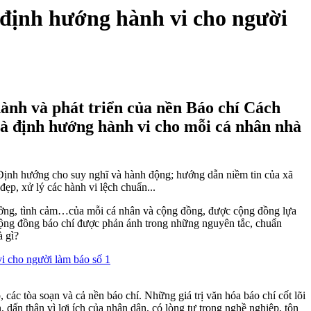
à định hướng hành vi cho người
thành và phát triển của nền Báo chí Cách
 và định hướng hành vi cho mỗi cá nhân nhà
là: Định hướng cho suy nghĩ và hành động; hướng dẫn niềm tin của xã
đẹp, xử lý các hành vi lệch chuẩn...
 tưởng, tình cảm…của mỗi cá nhân và cộng đồng, được cộng đồng lựa
ủa cộng đồng báo chí được phản ánh trong những nguyên tắc, chuẩn
à gì?
các tòa soạn và cả nền báo chí. Những giá trị văn hóa báo chí cốt lõi
 dấn thân vì lợi ích của nhân dân, có lòng tự trọng nghề nghiệp, tôn