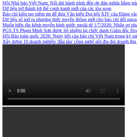
Hội Nhà báo Việt Nam: Nối dài hành trình đền ơn đáp nghĩa bằng trá
Dữ liệu trở thành lợi thế cạnh tranh mới của các tòa soạn
Báo chí kiến tạo niềm tin để đưa Văn kiện Đại hội XIV của Đảng và
Dữ liệu số mở ra phương thức truyền thông mới cho báo chí đối ngoạ
Muốn biên tập kênh truyền hình nước ngoài từ 1/7/2026: Nhân sự phả
PGS.TS Phạm Minh Sơn được bổ nhiệm lại chức danh Giám đốc Học 
Hội Báo toàn quốc 2026: Ngày hội của báo chí Việt Nam trong kỷ n
Xây dựng 10 doanh nghiệp 'đầu tàu' công nghệ nội địa đạt doanh thu