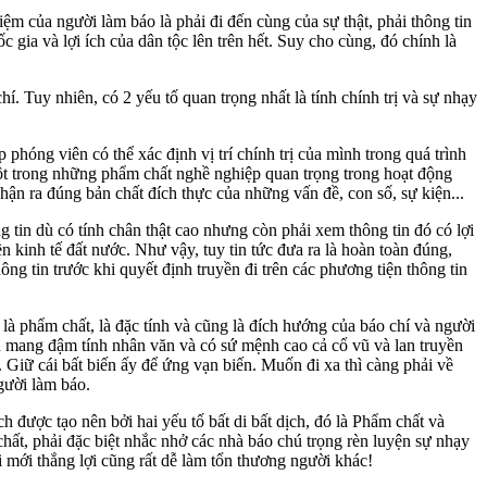
ệm của người làm báo là phải đi đến cùng của sự thật, phải thông tin
 gia và lợi ích của dân tộc lên trên hết. Suy cho cùng, đó chính là
hí. Tuy nhiên, có 2 yếu tố quan trọng nhất là tính chính trị và sự nhạy
 phóng viên có thể xác định vị trí chính trị của mình trong quá trình
một trong những phẩm chất nghề nghiệp quan trọng trong hoạt động
ận ra đúng bản chất đích thực của những vấn đề, con số, sự kiện...
 tin dù có tính chân thật cao nhưng còn phải xem thông tin đó có lợi
n kinh tế đất nước. Như vậy, tuy tin tức đưa ra là hoàn toàn đúng,
ông tin trước khi quyết định truyền đi trên các phương tiện thông tin
 là phẩm chất, là đặc tính và cũng là đích hướng của báo chí và người
n mang đậm tính nhân văn và có sứ mệnh cao cả cổ vũ và lan truyền
n. Giữ cái bất biến ấy để ứng vạn biến. Muốn đi xa thì càng phải về
gười làm báo.
 được tạo nên bởi hai yếu tố bất di bất dịch, đó là Phẩm chất và
ất, phải đặc biệt nhắc nhở các nhà báo chú trọng rèn luyện sự nhạy
i mới thắng lợi cũng rất dễ làm tổn thương người khác!