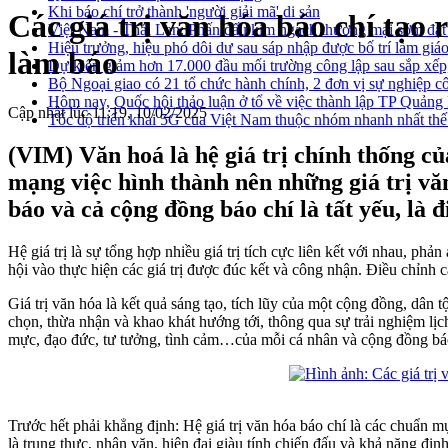
Khi báo chí trở thành 'người giải mã' di sản
Các giá trị văn hóa báo chí tạo
Việt Nam - Thái Lan: Phấn đấu kim ngạch thương mại sớm đạt
Hiệu trưởng, hiệu phó dôi dư sau sáp nhập được bố trí làm giáo
làm báo
Dự kiến giảm hơn 17.000 đầu mối trường công lập sau sắp xếp
Bộ Ngoại giao có 21 tổ chức hành chính, 2 đơn vị sự nghiệp c
Hôm nay, Quốc hội thảo luận ở tổ về việc thành lập TP Quản
Cập nhật lúc 11:19, 10/02/2025
Tốc độ triển khai 5G của Việt Nam thuộc nhóm nhanh nhất thế
(VIM) Văn hoá là hệ giá trị chính thống củ
mạng việc hình thành nên những giá trị vă
báo và cả cộng đồng báo chí là tất yếu, là 
Hệ giá trị là sự tổng hợp nhiều giá trị tích cực liên kết với nhau, 
hội vào thực hiện các giá trị được đúc kết và công nhận. Điều chỉnh cá
Giá trị văn hóa là kết quả sáng tạo, tích lũy của một cộng đồng, d
chọn, thừa nhận và khao khát hướng tới, thông qua sự trải nghiệm lịc
mực, đạo đức, tư tưởng, tình cảm…của mỗi cá nhân và cộng đồng báo 
Trước hết phải khẳng định: Hệ giá trị văn hóa báo chí là các chuẩn m
là trung thực, nhân văn, hiện đại giàu tính chiến đấu và khả năng địn