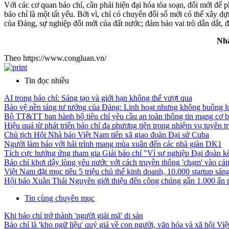
Với các cơ quan báo chí, cần phải hiện đại hóa tòa soạn, đổi mới để p
báo chí là một tất yếu. Bởi vì, chỉ có chuyển đổi số mới có thể xây 
của Đảng, sự nghiệp đổi mới của đất nước; đảm bảo vai trò dẫn dắt, 
Nhà
Theo https://www.congluan.vn/
Tin đọc nhiều
AI trong báo chí: Sáng tạo và giới hạn không thể vượt qua
Bảo vệ nền tảng tư tưởng của Đảng: Linh hoạt nhưng không buông l
Bộ TT&TT ban hành bộ tiêu chí yêu cầu an toàn thông tin mạng cơ b
Hiệu quả từ phát triển báo chí đa phương tiện trong nhiệm vụ tuyên 
Chủ tịch Hội Nhà báo Việt Nam tiếp xã giao đoàn Đại sứ Cuba
Người làm báo với hải trình mang mùa xuân đến các nhà giàn DK1
Tích cực hưởng ứng tham gia Giải báo chí "Vì sự nghiệp Đại đoàn kết
Báo chí khơi dậy lòng yêu nước với cách truyền thông 'chạm' vào c
Việt Nam đặt mục tiêu 5 triệu chủ thể kinh doanh, 10.000 startup sá
Hội báo Xuân Thái Nguyên giới thiệu đến công chúng gần 1.000 ấn
Tin cùng chuyên mục
Khi báo chí trở thành 'người giải mã' di sản
Báo chí là 'kho ngữ liệu' quý giá về con người, văn hóa và xã hội Vi