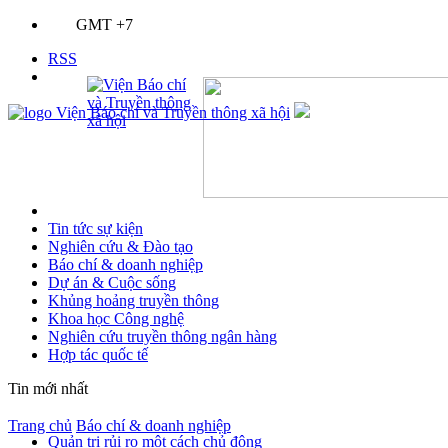
GMT +7
RSS
Tin tức sự kiện
Nghiên cứu & Đào tạo
Báo chí & doanh nghiệp
Dự án & Cuộc sống
Khủng hoảng truyền thông
Khoa học Công nghệ
Nghiên cứu truyền thông ngân hàng
Hợp tác quốc tế
Tin mới nhất
Trang chủ
Báo chí & doanh nghiệp
Quản trị rủi ro một cách chủ động