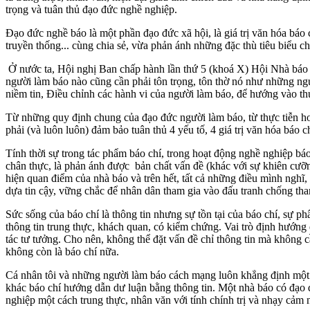
trọng và tuân thủ đạo đức nghề nghiệp.
Đạo đức nghề báo là một phần đạo đức xã hội, là giá trị văn hóa báo 
truyền thống... cùng chia sẻ, vừa phản ánh những đặc thù tiêu biểu cho
Ở nước ta, Hội nghị Ban chấp hành lần thứ 5 (khoá X) Hội Nhà báo
người làm báo nào cũng cần phải tôn trọng, tôn thờ nó như những n
niềm tin, Điều chỉnh các hành vi của người làm báo, để hướng vào thực 
Từ những quy định chung của đạo đức người làm báo, từ thực tiễn hoạ
phải (và luôn luôn) đảm bảo tuân thủ 4 yếu tố, 4 giá trị văn hóa báo 
Tính thời sự trong tác phẩm báo chí, trong hoạt động nghề nghiệp báo
chân thực, là phản ánh được bản chất vấn đề (khác với sự khiên cưỡng 
hiện quan điểm của nhà báo và trên hết, tất cả những điều mình nghĩ
dựa tin cậy, vững chắc để nhân dân tham gia vào đấu tranh chống tha
Sức sống của báo chí là thông tin nhưng sự tồn tại của báo chí, sự 
thông tin trung thực, khách quan, có kiểm chứng. Vai trò định hướng 
tác tư tưởng. Cho nên, không thể đặt vấn đề chỉ thông tin mà khôn
không còn là báo chí nữa.
Cá nhân tôi và những người làm báo cách mạng luôn khẳng định một 
khác báo chí hướng dẫn dư luận bằng thông tin. Một nhà báo có đạo 
nghiệp một cách trung thực, nhân văn với tính chính trị và nhạy cảm