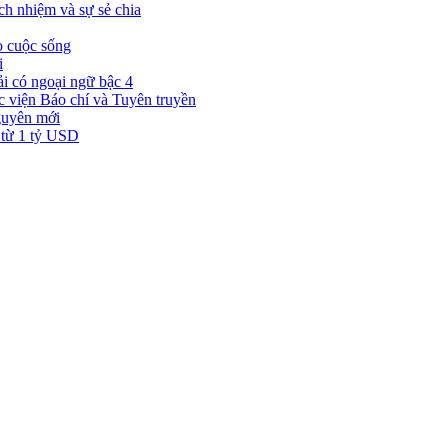
ch nhiệm và sự sẻ chia
o cuộc sống
i
i có ngoại ngữ bậc 4
viện Báo chí và Tuyên truyền
guyên mới
 từ 1 tỷ USD