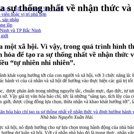
 ra sự thống nhất về nhận thức v
 25 tỷ USD, hướng tới 50 tỷ USD
 viên hoặc vị trí phù hợp
, sáp nhập
ông lập
g Ninh và TP Bắc Ninh
 giới
a một xã hội. Vì vậy, trong quá trình hình 
n hóa để tạo ra sự thống nhất về nhận thức
điều “tự nhiên nhi nhiên”.
phản ánh khát vọng hướng tới của con người và xã hội, với 3 chức năng 
c hành vi của cá nhân và xã hội để hướng vào thực hiện các giá trị tốt 
ân tộc, được phản ánh trong những nguyên tắc, chuẩn mực, đạo đức, tư
h sử. Vậy giá trị văn hóa báo chí, tức là những “sáng tạo, tích lũy c
giới, được cộng đồng lựa chọn, thừa nhận và khao khát hướng tới”, l
Nhà báo Nguyễn Xuân Hải.
ực xã hội, nó định hướng cho sự lựa chọn trong hành động của nhà báo, 
h hướng dư luận xã hội. Với cá nhân nhà báo đó là trung thực, nhân văn,