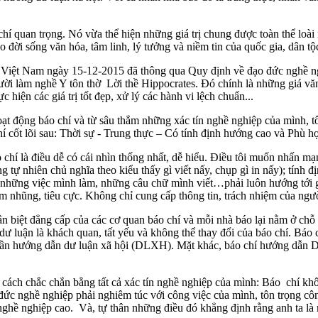
chí quan trọng. Nó vừa thể hiện những giá trị chung được toàn thể loài 
 đời sống văn hóa, tâm linh, lý tưởng và niềm tin của quốc gia, dân tộc
 Việt Nam ngày 15-12-2015 đã thông qua Quy định về đạo đức nghề n
gười làm nghề Y tôn thờ Lời thề Hippocrates. Đó chính là những giá v
hiện các giá trị tốt đẹp, xử lý các hành vi lệch chuẩn...
t động báo chí và từ sâu thẳm những xác tín nghề nghiệp của mình, tô
chí cốt lõi sau: Thời sự - Trung thực – Có tính định hướng cao và Phù hợ
 chí là điều dễ có cái nhìn thống nhất, dễ hiểu. Điều tôi muốn nhấn mạ
tự nhiên chủ nghĩa theo kiểu thấy gì viết nấy, chụp gì in nấy); tính đị
, những việc mình làm, những câu chữ mình viết…phải luôn hướng tới gi
m nhũng, tiêu cực. Không chỉ cung cấp thông tin, trách nhiệm của ngườ
phân biệt đẳng cấp của các cơ quan báo chí và mỗi nhà báo lại nằm ở c
dư luận là khách quan, tất yếu và không thể thay đổi của báo chí. Báo 
g cần hướng dẫn dư luận xã hội (DLXH). Mặt khác, báo chí hướng dẫn D
cách chắc chắn bằng tất cả xác tín nghề nghiệp của mình: Báo chí kh
đức nghề nghiệp phải nghiêm túc với công việc của mình, tôn trọng cô
 nghề nghiệp cao. Và, tự thân những điều đó khẳng định rằng anh ta là