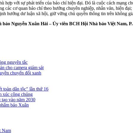
hù hợp với sự phát triển của báo chí hiện đại. Đó là cuộc cách mạng ch
dựng các cơ quan báo chí theo hướng chuyên nghiệp, nhân văn, hiện đại
định hướng dư luận xã hội, giữ vững chủ quyền thông tin trên không gi
 báo Nguyễn Xuân Hải – Ủy viên BCH Hội Nhà báo Việt Nam, P. 
ỏng nguyên tắc
ản cho camera giám sát
truyền chuyển đổi xanh
 toàn dân tộc" lần thứ 16
ảm xúc công chúng
ng tạo vào năm 2030
 phẩm báo Xuân
ệt Nam