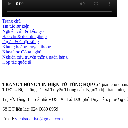
Trang chủ
Tin tức sự kiện
Nghiên cứu & Đào tạo
Báo chí & doanh nghiệp
Dự án & Cuộc sống
Khủng hoảng truyền thông
Khoa học Công nghệ
Nghiên cứu truyền thông ngân hàng
Hợp tác quốc tế
TRANG THÔNG TIN ĐIỆN TỬ TỔNG HỢP
Cơ quan chủ quản:
TTĐT - Bộ Thông Tin và Truyền Thông cấp.
Người chịu trách nhiệ
Trụ sở: Tầng 8 - Toà nhà VUSTA - Lô D20 phố Duy Tân, phường Cầ
Số ĐT liên lạc: 024 6689 8959
Email:
vienbaochivn@gmail.com