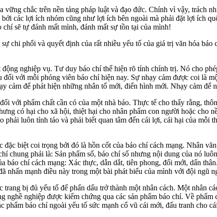
vững chắc trên nền tảng pháp luật và đạo đức. Chính vì vậy, trách nhi
bởi các lợi ích nhóm cũng như lợi ích bên ngoài mà phải đặt lợi ích quốc
 chí sẽ tự đánh mất mình, đánh mất sự tồn tại của mình!
sự chi phối và quyết định của rất nhiều yếu tố của giá trị văn hóa báo c
 động nghiệp vụ. Tư duy báo chí thể hiện rõ tính chính trị. Nó cho phép
iếu đối với mỗi phóng viên báo chí hiện nay. Sự nhạy cảm được coi là 
hạy cảm để phát hiện những nhân tố mới, điển hình mới. Nhạy cảm để nh
ối với phẩm chất cần có của một nhà báo. Thực tế cho thấy rằng, thông
nhưng có hại cho xã hội, thiệt hại cho nhân phẩm con người hoặc cho nề
hải luôn tỉnh táo và phải biết quan tâm đến cái lợi, cái hại của mỗi th
c đặc biệt coi trọng bởi đó là hồn cốt của báo chí cách mạng. Nhân văn
 chí chung phải là: Sản phẩm số, báo chí số nhưng nội dung của nó luô
 của báo chí cách mạng: Xác thực, dẫn dắt, tiên phong, đổi mới, dấn thâ
nhấn mạnh điều này trong một bài phát biểu của mình với đội ngũ n
trang bị đủ yếu tố để phấn dấu trở thành một nhân cách. Một nhân cách
ng nghề nghiệp được kiểm chứng qua các sản phẩm báo chí. Về phẩm ch
ác phẩm báo chí ngoài yếu tố sức mạnh cổ vũ cái mới, đấu tranh cho cá