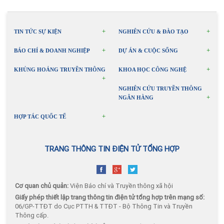
TIN TỨC SỰ KIỆN
NGHIÊN CỨU & ĐÀO TẠO
BÁO CHÍ & DOANH NGHIỆP
DỰ ÁN & CUỘC SỐNG
KHỦNG HOẢNG TRUYỀN THÔNG
KHOA HỌC CÔNG NGHỆ
NGHIÊN CỨU TRUYỀN THÔNG
NGÂN HÀNG
HỢP TÁC QUỐC TẾ
TRANG THÔNG TIN ĐIỆN TỬ TỔNG HỢP
Cơ quan chủ quản:
Viện Báo chí và Truyền thông xã hội
Giấy phép thiết lập trang thông tin điện tử tổng hợp trên mạng số:
06/GP-TTĐT do Cục PTTH & TTĐT - Bộ Thông Tin và Truyền
Thông cấp.