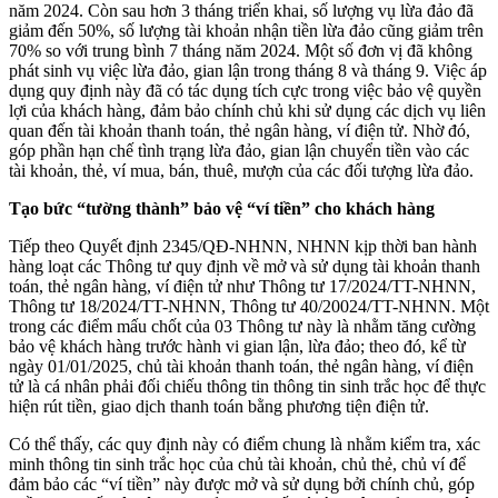
năm 2024. Còn sau hơn 3 tháng triển khai, số lượng vụ lừa đảo đã
giảm đến 50%, số lượng tài khoản nhận tiền lừa đảo cũng giảm trên
70% so với trung bình 7 tháng năm 2024. Một số đơn vị đã không
phát sinh vụ việc lừa đảo, gian lận trong tháng 8 và tháng 9. Việc áp
dụng quy định này đã có tác dụng tích cực trong việc bảo vệ quyền
lợi của khách hàng, đảm bảo chính chủ khi sử dụng các dịch vụ liên
quan đến tài khoản thanh toán, thẻ ngân hàng, ví điện tử. Nhờ đó,
góp phần hạn chế tình trạng lừa đảo, gian lận chuyển tiền vào các
tài khoản, thẻ, ví mua, bán, thuê, mượn của các đối tượng lừa đảo.
Tạo bức “tường thành” bảo vệ “ví tiền” cho khách hàng
Tiếp theo Quyết định 2345/QĐ-NHNN, NHNN kịp thời ban hành
hàng loạt các Thông tư quy định về mở và sử dụng tài khoản thanh
toán, thẻ ngân hàng, ví điện tử như Thông tư 17/2024/TT-NHNN,
Thông tư 18/2024/TT-NHNN, Thông tư 40/20024/TT-NHNN. Một
trong các điểm mấu chốt của 03 Thông tư này là nhằm tăng cường
bảo vệ khách hàng trước hành vi gian lận, lừa đảo; theo đó, kể từ
ngày 01/01/2025, chủ tài khoản thanh toán, thẻ ngân hàng, ví điện
tử là cá nhân phải đối chiếu thông tin thông tin sinh trắc học để thực
hiện rút tiền, giao dịch thanh toán bằng phương tiện điện tử.
Có thể thấy, các quy định này có điểm chung là nhằm kiểm tra, xác
minh thông tin sinh trắc học của chủ tài khoản, chủ thẻ, chủ ví để
đảm bảo các “ví tiền” này được mở và sử dụng bởi chính chủ, góp