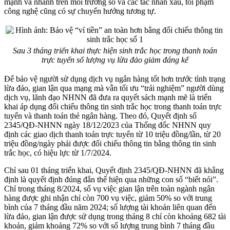
mạnh và nhanh trên môi trường số và các tác nhân xấu, tôi phạm
công nghệ cũng có sự chuyển hướng tương tự.
Sau 3 tháng triển khai thực hiện sinh trắc học trong thanh toán
trực tuyến số lượng vụ lừa đảo giảm đáng kể
Để bảo vệ người sử dụng dịch vụ ngân hàng tốt hơn trước tình trạng
lừa đảo, gian lận qua mạng mà vẫn tối ưu “trải nghiệm” người dùng
dịch vụ, lãnh đạo NHNN đã đưa ra quyết sách mạnh mẽ là triển
khai áp dụng đối chiếu thông tin sinh trắc học trong thanh toán trực
tuyến và thanh toán thẻ ngân hàng. Theo đó, Quyết định số
2345/QĐ-NHNN ngày 18/12/2023 của Thống đốc NHNN quy
định các giao dịch thanh toán trực tuyến từ 10 triệu đồng/lần, từ 20
triệu đồng/ngày phải được đối chiếu thông tin bằng thông tin sinh
trắc học, có hiệu lực từ 1/7/2024.
Chỉ sau 01 tháng triển khai, Quyết định 2345/QĐ-NHNN đã khẳng
định là quyết định đúng đắn thể hiện qua những con số “biết nói”.
Chỉ trong tháng 8/2024, số vụ việc gian lận trên toàn ngành ngân
hàng được ghi nhận chỉ còn 700 vụ việc, giảm 50% so với trung
bình của 7 tháng đầu năm 2024; số lượng tài khoản liên quan đến
lừa đảo, gian lận được sử dụng trong tháng 8 chỉ còn khoảng 682 tài
khoản, giảm khoảng 72% so với số lượng trung bình 7 tháng đầu