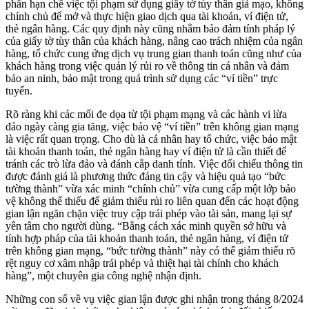
phần hạn chế việc tội phạm sử dụng giấy tờ tùy thân giả mạo, không
chính chủ để mở và thực hiện giao dịch qua tài khoản, ví điện tử,
thẻ ngân hàng. Các quy định này cũng nhằm bảo đảm tính pháp lý
của giấy tờ tùy thân của khách hàng, nâng cao trách nhiệm của ngân
hàng, tổ chức cung ứng dịch vụ trung gian thanh toán cũng như của
khách hàng trong việc quản lý rủi ro về thông tin cá nhân và đảm
bảo an ninh, bảo mật trong quá trình sử dụng các “ví tiền” trực
tuyến.
Rõ ràng khi các mối đe dọa từ tội phạm mạng và các hành vi lừa
đảo ngày càng gia tăng, việc bảo vệ “ví tiền” trên không gian mạng
là việc rất quan trọng. Cho dù là cá nhân hay tổ chức, việc bảo mật
tài khoản thanh toán, thẻ ngân hàng hay ví điện tử là cần thiết để
tránh các trò lừa đảo và đánh cắp danh tính. Việc đối chiếu thông tin
được đánh giá là phương thức đáng tin cậy và hiệu quả tạo “bức
tường thành” vừa xác minh “chính chủ” vừa cung cấp một lớp bảo
vệ không thể thiếu để giảm thiểu rủi ro liên quan đến các hoạt động
gian lận ngăn chặn việc truy cập trái phép vào tài sản, mang lại sự
yên tâm cho người dùng. “Bằng cách xác minh quyền sở hữu và
tính hợp pháp của tài khoản thanh toán, thẻ ngân hàng, ví điện tử
trên không gian mạng, “bức tường thành” này có thể giảm thiểu rõ
rệt nguy cơ xâm nhập trái phép và thiệt hại tài chính cho khách
hàng”, một chuyên gia công nghệ nhận định.
Những con số về vụ việc gian lận được ghi nhận trong tháng 8/2024