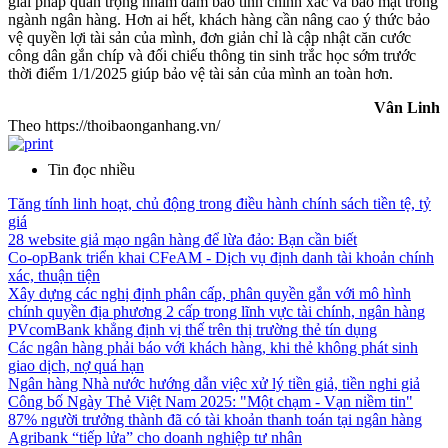
giải pháp quan trọng nhằm đảm bảo tính chính xác và bảo mật trong
ngành ngân hàng. Hơn ai hết, khách hàng cần nâng cao ý thức bảo
vệ quyền lợi tài sản của mình, đơn giản chỉ là cập nhật căn cước
công dân gắn chíp và đối chiếu thông tin sinh trắc học sớm trước
thời điểm 1/1/2025 giúp bảo vệ tài sản của mình an toàn hơn.
Vân Linh
Theo https://thoibaonganhang.vn/
Tin đọc nhiều
Tăng tính linh hoạt, chủ động trong điều hành chính sách tiền tệ, tỷ
giá
28 website giả mạo ngân hàng để lừa đảo: Bạn cần biết
Co-opBank triển khai CFeAM - Dịch vụ định danh tài khoản chính
xác, thuận tiện
Xây dựng các nghị định phân cấp, phân quyền gắn với mô hình
chính quyền địa phương 2 cấp trong lĩnh vực tài chính, ngân hàng
PVcomBank khẳng định vị thế trên thị trường thẻ tín dụng
Các ngân hàng phải báo với khách hàng, khi thẻ không phát sinh
giao dịch, nợ quá hạn
Ngân hàng Nhà nước hướng dẫn việc xử lý tiền giả, tiền nghi giả
Công bố Ngày Thẻ Việt Nam 2025: "Một chạm - Vạn niềm tin"
87% người trưởng thành đã có tài khoản thanh toán tại ngân hàng
Agribank “tiếp lửa” cho doanh nghiệp tư nhân