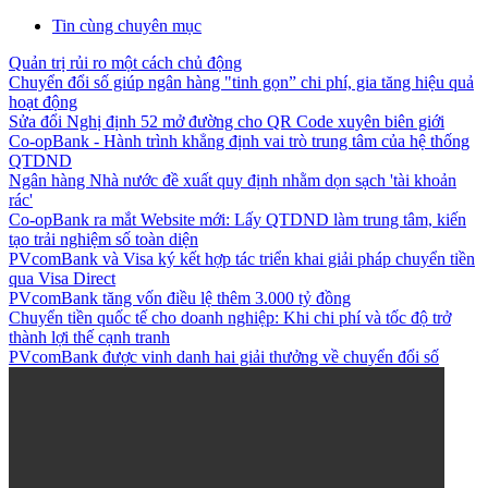
Tin cùng chuyên mục
Quản trị rủi ro một cách chủ động
Chuyển đổi số giúp ngân hàng "tinh gọn” chi phí, gia tăng hiệu quả
hoạt động
Sửa đổi Nghị định 52 mở đường cho QR Code xuyên biên giới
Co-opBank - Hành trình khẳng định vai trò trung tâm của hệ thống
QTDND
Ngân hàng Nhà nước đề xuất quy định nhằm dọn sạch 'tài khoản
rác'
Co-opBank ra mắt Website mới: Lấy QTDND làm trung tâm, kiến
tạo trải nghiệm số toàn diện
PVcomBank và Visa ký kết hợp tác triển khai giải pháp chuyển tiền
qua Visa Direct
PVcomBank tăng vốn điều lệ thêm 3.000 tỷ đồng
Chuyển tiền quốc tế cho doanh nghiệp: Khi chi phí và tốc độ trở
thành lợi thế cạnh tranh
PVcomBank được vinh danh hai giải thưởng về chuyển đổi số