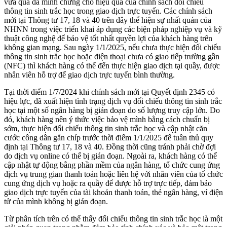
vừa qua đã minh chứng cho hiệu quả của chính sách đối chiếu
thông tin sinh trắc học trong giao dịch trực tuyến. Các chính sách
mới tại Thông tư 17, 18 và 40 trên đây thể hiện sự nhất quán của
NHNN trong việc triển khai áp dụng các biện pháp nghiệp vụ và kỹ
thuật công nghệ để bảo vệ tốt nhất quyền lợi của khách hàng trên
không gian mạng. Sau ngày 1/1/2025, nếu chưa thực hiện đối chiếu
thông tin sinh trắc học hoặc điện thoại chưa có giao tiếp trường gần
(NFC) thì khách hàng có thể đến thực hiện giao dịch tại quầy, được
nhân viên hỗ trợ để giao dịch trực tuyến bình thường.
Tại thời điểm 1/7/2024 khi chính sách mới tại Quyết định 2345 có
hiệu lực, đã xuất hiện tình trạng dịch vụ đối chiếu thông tin sinh trắc
học tại một số ngân hàng bị gián đoạn do số lượng truy cập lớn. Do
đó, khách hàng nên ý thức việc bảo vệ mình bằng cách chuẩn bị
sớm, thực hiện đối chiếu thông tin sinh trắc học và cập nhật căn
cước công dân gắn chíp trước thời điểm 1/1/2025 để tuân thủ quy
định tại Thông tư 17, 18 và 40. Đồng thời cũng tránh phải chờ đợi
do dịch vụ online có thể bị gián đoạn. Ngoài ra, khách hàng có thể
cập nhật tự động bằng phần mềm của ngân hàng, tổ chức cung ứng
dịch vụ trung gian thanh toán hoặc liên hệ với nhân viên của tổ chức
cung ứng dịch vụ hoặc ra quầy để được hỗ trợ trực tiếp, đảm bảo
giao dịch trực tuyến của tài khoản thanh toán, thẻ ngân hàng, ví điện
tử của mình không bị gián đoạn.
Từ phân tích trên có thể thấy đối chiếu thông tin sinh trắc học là một