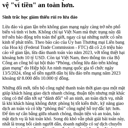
vệ "ví tiền" an toàn hơn.
Sinh trắc học giảm thiểu rủi ro lừa đảo
Lừa đảo và gian lận trên không gian mạng ngày càng trở nên phổ
biến và tinh vi hơn. Không chỉ tại Việt Nam mà thực trạng này đã
trở nên báo động trên toàn thế giới, ngay cả tại những nước có nền
kinh tế phát triển. Theo báo cáo của Ủy ban Thương mại Liên bang
của Hoa kỳ (Federal Trade Commission - FTC) đã có 2,6 triệu báo
cáo về gian lận, lừa đảo thanh toán vào năm 2023, với tổng thiệt hại
khoảng hơn 10 tỷ USD. Còn tại Việt Nam, theo thông tin của Bộ
Công an công bố tại hội thảo “Phòng, chống lừa đảo trên không
gian mạng” do Hiệp hội An ninh mạng quốc gia tổ chức ngày
13/5/2024, tổng số tiền người dân bị lừa đảo trên mạng năm 2023
khoảng từ 8.000 đến 10.000 tỷ đồng.
Những đổi mới, tiến bộ công nghệ thanh toán thời gian qua một mặt
giúp khách hàng giao dịch nhanh chóng, thuận tiện nhưng mặt khác
cũng có thể dẫn tới sự “đánh đổi” về an ninh, an toàn dịch vụ, nhất
là khi khách hàng không được phòng bị tốt kiến thức, kỹ năng giao
dịch an toàn và có lớp “phòng thủ” công nghệ hỗ trợ đắc lực hơn.
Để tìm sự cân bằng giữa nhanh chóng, thuận tiện và an toàn, bảo
mật dịch vụ là bài toán khó. Song dù khó vẫn phải giải bài toán này,
nhất là trong bối cảnh người dân, doanh nghiệp có sự dịch chuyển