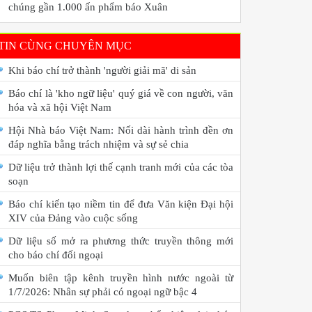
chúng gần 1.000 ấn phẩm báo Xuân
TIN CÙNG CHUYÊN MỤC
Khi báo chí trở thành 'người giải mã' di sản
Báo chí là 'kho ngữ liệu' quý giá về con người, văn
hóa và xã hội Việt Nam
Hội Nhà báo Việt Nam: Nối dài hành trình đền ơn
đáp nghĩa bằng trách nhiệm và sự sẻ chia
Dữ liệu trở thành lợi thế cạnh tranh mới của các tòa
soạn
Báo chí kiến tạo niềm tin để đưa Văn kiện Đại hội
XIV của Đảng vào cuộc sống
Dữ liệu số mở ra phương thức truyền thông mới
cho báo chí đối ngoại
Muốn biên tập kênh truyền hình nước ngoài từ
1/7/2026: Nhân sự phải có ngoại ngữ bậc 4