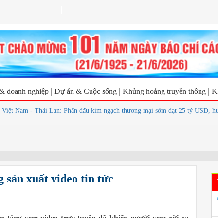
 & doanh nghiệp
Dự án & Cuộc sống
Khủng hoảng truyền thông
K
Nam - Thái Lan: Phấn đấu kim ngạch thương mại sớm đạt 25 tỷ USD, hướng tớ
 sản xuất video tin tức
n tảng xem video trực tuyến đã khiến người xem rời xa