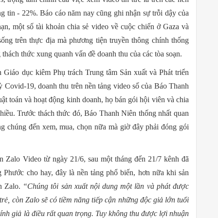
ng tin - 22%. Báo cáo năm nay cũng ghi nhận sự trỗi dậy của
hạn, một số tài khoản chia sẻ video về cuộc chiến ở Gaza và
sống trên thực địa mà phương tiện truyền thông chính thống
 thách thức xung quanh vấn đề doanh thu của các tòa soạn.
 Giáo dục kiêm Phụ trách Trung tâm Sản xuất và Phát triển
kỳ Covid-19, doanh thu trên nền tảng video số của Báo Thanh
ật toán và hoạt động kinh doanh, họ bán gói hội viên và chia
nhiều. Trước thách thức đó, Báo Thanh Niên thống nhất quan
ông chúng đến xem, mua, chọn nữa mà giờ đây phải đóng gói
 Zalo Video từ ngày 21/6, sau một tháng đến 21/7 kênh đã
 Phước cho hay, đây là nền tảng phổ biến, hơn nữa khi sản
n Zalo.
“Chúng tôi sản xuất nội dung một lần và phát được
 trẻ, còn Zalo sẽ có tiềm năng tiếp cận những độc giả lớn tuổi
ính giả là điều rất quan trọng. Tuy không thu được lợi nhuận