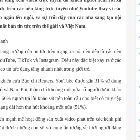
tức trên các nền tảng trực tuyến như Youtube thay vì các
 ngắn lên ngôi, và sự trỗi dậy của các nhà sáng tạo nội
ất bản tin tức trên thế giới và Việt Nam.
hanh
 tăng trưởng của tin tức trên mạng xã hội đều đến từ các nền
ouTube, TikTok và Instagram. Điều này đặc biệt xảy ra ở các
o tin tức đang tăng nhanh nhất trong giới trẻ.
Nghiên cứu Báo chí Reuters, YouTube được gần 31% sử dụng
Độ và Nam Phi, thậm chí khoảng một nửa số người được khảo
 66% người trả lời khảo sát trên toàn cầu cho biết có truy cập
 dạng dài hơn thu hút khoảng một nửa (51%).
ển mạnh mẽ hoạt động sản xuất video phát trên các kênh phi
ạt được những con số vô cùng ấn tượng về lượt người đăng