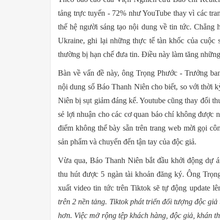
tảng trực tuyến - 72% như YouTube thay vì các tra
thế hệ người sáng tạo nội dung về tin tức. Chẳng 
Ukraine, ghi lại những thực tế tàn khốc của cuộc 
thường bị hạn chế đưa tin. Điều này làm tăng những
Bàn về vấn đề này, ông Trọng Phước - Trưởng ban
nội dung số Báo Thanh Niên cho biết, so với thời 
Niên bị sụt giảm đáng kể. Youtube cũng thay đổi thu
sẻ lợi nhuận cho các cơ quan báo chí không được 
điểm không thể bày sẵn trên trang web mời gọi c
sản phẩm và chuyển đến tận tay của độc giả.
Vừa qua, Báo Thanh Niên bắt đầu khởi động dự án
thu hút được 5 ngàn tài khoản đăng ký. Ông Trọng
xuất video tin tức trên Tiktok sẽ tự động update lê
trên 2 nền tảng. Tiktok phát triển đối tượng độc giả
hơn. Việc mở rộng tệp khách hàng, độc giả, khán th