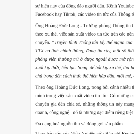
sự hiện nay của đông đảo người dân. Kênh Youtube 
Facebook hay Tiktok, các video tin tức của Thông 
Ông Hoàng Đức Long - Trưởng phòng Thông tin Chí
theo xu thế, việc sản xuất video tin tức trên các n
chuyển.
“Truyền hình Thông tấn lấy thế mạnh của m
TTX có tính chính thống, đáng tin cậy, một số t
phóng viên thường trú ở được ngoài được mở rộng,
xuất kịp thời, liên tục. Song, để bắt kịp xu thế, thu
chú trọng đến cách thức thể hiện hấp dẫn, mới mẻ, 
Theo ông Hoàng Đức Long, trong bối cảnh nhiều thá
mình trong việc sản xuất video tin tức. Có những c
chuyên gia đến chia sẻ, những thông tin này mang t
doanh, công nghệ - đó là những đặc điểm riêng biệt
Đa dạng hoá nguồn thu và đóng gói sản phẩm
Theo báo cáo của Viện Nghiên cứu Báo chí Reuters,