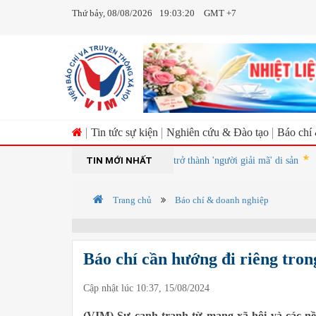
Thứ bảy, 08/08/2026
19:03:21
GMT +7
Tin tức sự kiện
Nghiên cứu & Đào tạo
Báo chí
TIN MỚI NHẤT
Khi báo chí trở thành 'người giải mã' di sản
Việt 
Trang chủ
Báo chí & doanh nghiệp
Báo chí cần hướng đi riêng trong
Cập nhật lúc 10:37, 15/08/2024
(VIM) Sự cạnh tranh từ mạng xã hội và các nề