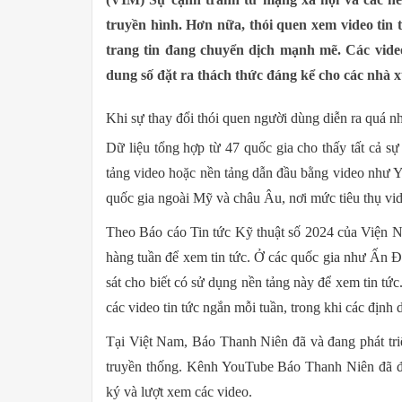
truyền hình. Hơn nữa, thói quen xem video tin 
trang tin đang chuyển dịch mạnh mẽ. Các video
dung số đặt ra thách thức đáng kể cho các nhà xu
Khi sự thay đổi thói quen người dùng diễn ra quá n
Dữ liệu tổng hợp từ 47 quốc gia cho thấy tất cả sự
tảng video hoặc nền tảng dẫn đầu bằng video như Y
quốc gia ngoài Mỹ và châu Âu, nơi mức tiêu thụ vide
Theo Báo cáo Tin tức Kỹ thuật số 2024 của Viện 
hàng tuần để xem tin tức. Ở các quốc gia như Ấn 
sát cho biết có sử dụng nền tảng này để xem tin tức.
các video tin tức ngắn mỗi tuần, trong khi các định
Tại Việt Nam, Báo Thanh Niên đã và đang phát tri
truyền thống. Kênh YouTube Báo Thanh Niên đã đ
ký và lượt xem các video.