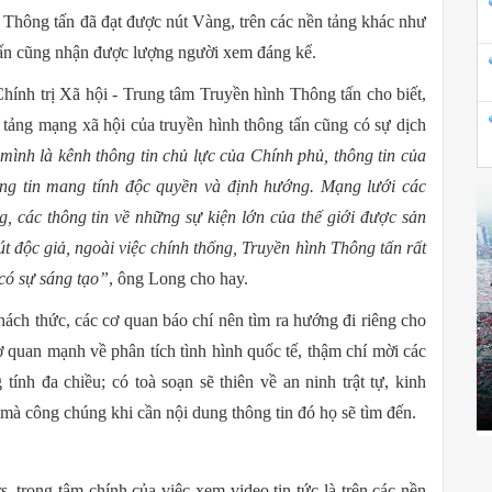
Thông tấn đã đạt được nút Vàng, trên các nền tảng khác như
tấn cũng nhận được lượng người xem đáng kể.
nh trị Xã hội - Trung tâm Truyền hình Thông tấn cho biết,
ền tảng mạng xã hội của truyền hình thông tấn cũng có sự dịch
ình là kênh thông tin chủ lực của Chính phủ, thông tin của
hông tin mang tính độc quyền và định hướng. Mạng lưới các
 các thông tin về những sự kiện lớn của thế giới được sản
 hút độc giả, ngoài việc chính thống, Truyền hình Thông tấn rất
có sự sáng tạo”
, ông Long cho hay.
ch thức, các cơ quan báo chí nên tìm ra hướng đi riêng cho
ơ quan mạnh về phân tích tình hình quốc tế, thậm chí mời các
ính đa chiều; có toà soạn sẽ thiên về an ninh trật tự, kinh
 mà công chúng khi cần nội dung thông tin đó họ sẽ tìm đến.
 trọng tâm chính của việc xem video tin tức là trên các nền