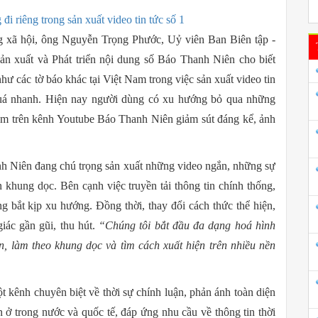
ng xã hội, ông Nguyễn Trọng Phước, Uỷ viên Ban Biên tập -
n xuất và Phát triển nội dung số Báo Thanh Niên cho biết
ư các tờ báo khác tại Việt Nam trong việc sản xuất video tin
 quá nhanh. Hiện nay người dùng có xu hướng bỏ qua những
em trên kênh Youtube Báo Thanh Niên giảm sút đáng kể, ảnh
h Niên đang chú trọng sản xuất những video ngắn, những sự
n khung dọc. Bên cạnh việc truyền tải thông tin chính thống,
g bắt kịp xu hướng. Đồng thời, thay đổi cách thức thể hiện,
iác gần gũi, thu hút.
“Chúng tôi bắt đầu đa dạng hoá hình
in, làm theo khung dọc và tìm cách xuất hiện trên nhiều nền
 kênh chuyên biệt về thời sự chính luận, phản ánh toàn diện
ện ở trong nước và quốc tế, đáp ứng nhu cầu về thông tin thời