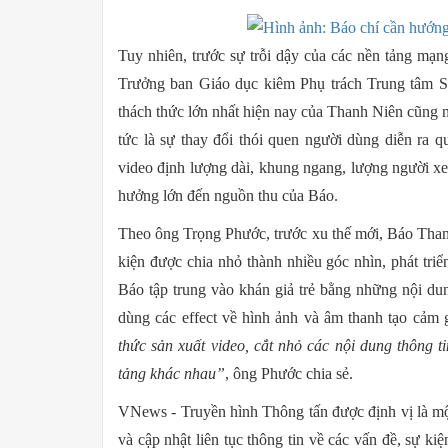
Tuy nhiên, trước sự trỗi dậy của các nền tảng mạ
Trưởng ban Giáo dục kiêm Phụ trách Trung tâm Sả
thách thức lớn nhất hiện nay của Thanh Niên cũng nh
tức là sự thay đổi thói quen người dùng diễn ra
video định lượng dài, khung ngang, lượng người x
hưởng lớn đến nguồn thu của Báo.
Theo ông Trọng Phước, trước xu thế mới, Báo Than
kiện được chia nhỏ thành nhiều góc nhìn, phát triể
Báo tập trung vào khán giả trẻ bằng những nội dun
dùng các effect về hình ảnh và âm thanh tạo cảm g
thức sản xuất video, cắt nhỏ các nội dung thông t
tảng khác nhau”
, ông Phước chia sẻ.
VNews - Truyền hình Thông tấn được định vị là một
và cập nhật liên tục thông tin về các vấn đề, sự ki