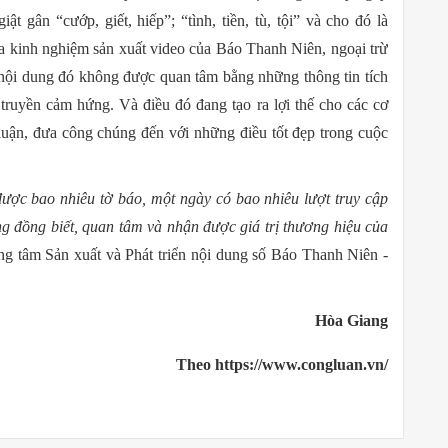
 gân “cướp, giết, hiếp”; “tình, tiền, tù, tội” và cho đó là
ua kinh nghiệm sản xuất video của Báo Thanh Niên, ngoại trừ
nội dung đó không được quan tâm bằng những thông tin tích
ruyền cảm hứng. Và điều đó đang tạo ra lợi thế cho các cơ
 luận, đưa công chúng đến với những điều tốt đẹp trong cuộc
ược bao nhiêu tờ báo, một ngày có bao nhiêu lượt truy cập
g đồng biết, quan tâm và nhận được giá trị thương hiệu của
ng tâm Sản xuất và Phát triển nội dung số Báo Thanh Niên -
Hòa Giang
Theo https://www.congluan.vn/