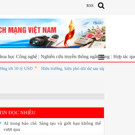
RSS
hoa học Công nghệ
Nghiên cứu truyền thông ngân hàng
Hợp tác qu
i 50 tỷ USD
Hiệu trưởng, hiệu phó dôi dư sau sáp nhập được bố trí làm gi
TIN ĐỌC NHIỀU
AI trong báo chí: Sáng tạo và giới hạn không thể
vượt qua