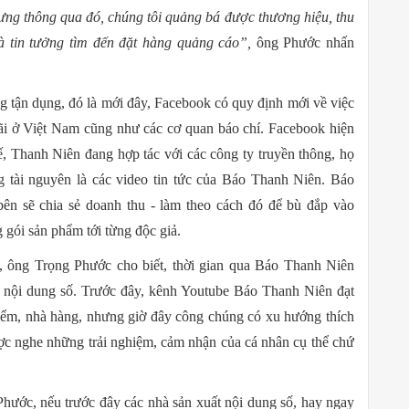
 nhưng thông qua đó, chúng tôi quảng bá được thương hiệu, thu
à tin tưởng tìm đến đặt hàng quảng cáo”,
ông Phước nhấn
 tận dụng, đó là mới đây, Facebook có quy định mới về việc
 rãi ở Việt Nam cũng như các cơ quan báo chí. Facebook hiện
hế, Thanh Niên đang hợp tác với các công ty truyền thông, họ
 tài nguyên là các video tin tức của Báo Thanh Niên. Báo
ên sẽ chia sẻ doanh thu - làm theo cách đó để bù đắp vào
 gói sản phẩm tới từng độc giả.
c, ông Trọng Phước cho biết, thời gian qua Báo Thanh Niên
o nội dung số. Trước đây, kênh Youtube Báo Thanh Niên đạt
điểm, nhà hàng, nhưng giờ đây công chúng có xu hướng thích
c nghe những trải nghiệm, cảm nhận của cá nhân cụ thể chứ
hước, nếu trước đây các nhà sản xuất nội dung số, hay ngay