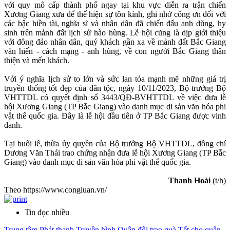
với quy mô cấp thành phố ngay tại khu vực diễn ra trận chiến
Xương Giang xưa để thể hiện sự tôn kính, ghi nhớ công ơn đối với
các bậc hiền tài, nghĩa sĩ và nhân dân đã chiến đấu anh dũng, hy
sinh trên mảnh đất lịch sử hào hùng. Lễ hội cũng là dịp giới thiệu
với đông đảo nhân dân, quý khách gần xa về mảnh đất Bắc Giang
văn hiến - cách mạng - anh hùng, về con người Bắc Giang thân
thiện và mến khách.
Với ý nghĩa lịch sử to lớn và sức lan tỏa mạnh mẽ những giá trị
truyền thống tốt đẹp của dân tộc, ngày 10/11/2023, Bộ trưởng Bộ
VHTTDL có quyết định số 3443/QĐ-BVHTTDL về việc đưa lễ
hội Xương Giang (TP Bắc Giang) vào danh mục di sản văn hóa phi
vật thể quốc gia. Đây là lễ hội đầu tiên ở TP Bắc Giang được vinh
danh.
Tại buổi lễ, thừa ủy quyền của Bộ trưởng Bộ VHTTDL, đồng chí
Dương Văn Thái trao chứng nhận đưa lễ hội Xương Giang (TP Bắc
Giang) vào danh mục di sản văn hóa phi vật thể quốc gia.
Thanh Hoài
(t/h)
Theo https://www.congluan.vn/
Tin đọc nhiều
Trung tâm Phát thanh Truyền hình Quân đội trao quà Tết cho quân