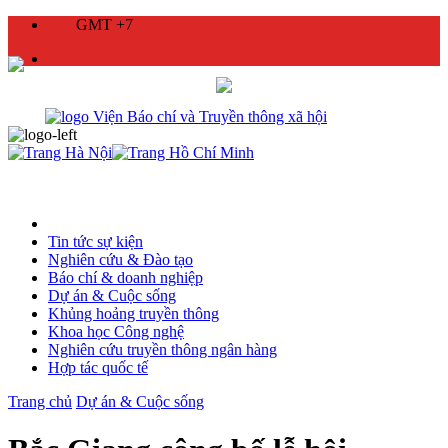
GMT +7
Tin tức sự kiện
Nghiên cứu & Đào tạo
Báo chí & doanh nghiệp
Dự án & Cuộc sống
Khủng hoảng truyền thông
Khoa học Công nghệ
Nghiên cứu truyền thông ngân hàng
Hợp tác quốc tế
Trang chủ
Dự án & Cuộc sống