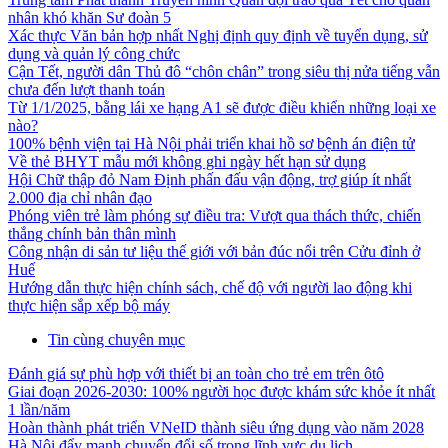
nhân khó khăn Sư đoàn 5
Xác thực Văn bản hợp nhất Nghị định quy định về tuyển dụng, sử
dụng và quản lý công chức
Cận Tết, người dân Thủ đô “chôn chân” trong siêu thị nửa tiếng vẫn
chưa đến lượt thanh toán
Từ 1/1/2025, bằng lái xe hạng A1 sẽ được điều khiển những loại xe
nào?
100% bệnh viện tại Hà Nội phải triển khai hồ sơ bệnh án điện tử
Về thẻ BHYT mẫu mới không ghi ngày hết hạn sử dụng
Hội Chữ thập đỏ Nam Định phấn đấu vận động, trợ giúp ít nhất
2.000 địa chỉ nhân đạo
Phóng viên trẻ làm phóng sự điều tra: Vượt qua thách thức, chiến
thắng chính bản thân mình
Công nhận di sản tư liệu thế giới với bản đúc nổi trên Cửu đỉnh ở
Huế
Hướng dẫn thực hiện chính sách, chế độ với người lao động khi
thực hiện sắp xếp bộ máy
Tin cùng chuyên mục
Đánh giá sự phù hợp với thiết bị an toàn cho trẻ em trên ôtô
Giai đoạn 2026-2030: 100% người học được khám sức khỏe ít nhất
1 lần/năm
Hoàn thành phát triển VNeID thành siêu ứng dụng vào năm 2028
Hà Nội đẩy mạnh chuyển đổi số trong lĩnh vực du lịch