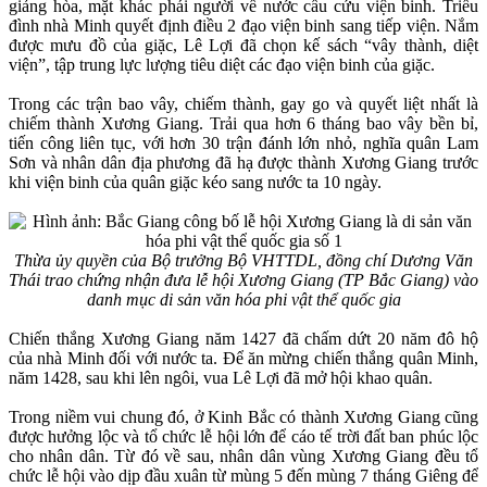
giảng hòa, mặt khác phái người về nước cầu cứu viện binh. Triều
đình nhà Minh quyết định điều 2 đạo viện binh sang tiếp viện. Nắm
được mưu đồ của giặc, Lê Lợi đã chọn kế sách “vây thành, diệt
viện”, tập trung lực lượng tiêu diệt các đạo viện binh của giặc.
Trong các trận bao vây, chiếm thành, gay go và quyết liệt nhất là
chiếm thành Xương Giang. Trải qua hơn 6 tháng bao vây bền bỉ,
tiến công liên tục, với hơn 30 trận đánh lớn nhỏ, nghĩa quân Lam
Sơn và nhân dân địa phương đã hạ được thành Xương Giang trước
khi viện binh của quân giặc kéo sang nước ta 10 ngày.
Thừa ủy quyền của Bộ trưởng Bộ VHTTDL, đồng chí Dương Văn
Thái trao chứng nhận đưa lễ hội Xương Giang (TP Bắc Giang) vào
danh mục di sản văn hóa phi vật thể quốc gia
Chiến thắng Xương Giang năm 1427 đã chấm dứt 20 năm đô hộ
của nhà Minh đối với nước ta. Để ăn mừng chiến thắng quân Minh,
năm 1428, sau khi lên ngôi, vua Lê Lợi đã mở hội khao quân.
Trong niềm vui chung đó, ở Kinh Bắc có thành Xương Giang cũng
được hưởng lộc và tổ chức lễ hội lớn để cáo tế trời đất ban phúc lộc
cho nhân dân. Từ đó về sau, nhân dân vùng Xương Giang đều tổ
chức lễ hội vào dịp đầu xuân từ mùng 5 đến mùng 7 tháng Giêng để