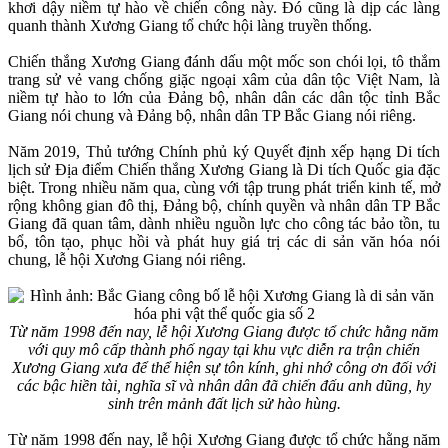
khơi dậy niềm tự hào về chiến công này. Đó cũng là dịp các làng
quanh thành Xương Giang tổ chức hội làng truyền thống.
Chiến thắng Xương Giang đánh dấu một mốc son chói lọi, tô thắm
trang sử vẻ vang chống giặc ngoại xâm của dân tộc Việt Nam, là
niềm tự hào to lớn của Đảng bộ, nhân dân các dân tộc tỉnh Bắc
Giang nói chung và Đảng bộ, nhân dân TP Bắc Giang nói riêng.
Năm 2019, Thủ tướng Chính phủ ký Quyết định xếp hạng Di tích
lịch sử Địa điểm Chiến thắng Xương Giang là Di tích Quốc gia đặc
biệt. Trong nhiều năm qua, cùng với tập trung phát triển kinh tế, mở
rộng không gian đô thị, Đảng bộ, chính quyền và nhân dân TP Bắc
Giang đã quan tâm, dành nhiều nguồn lực cho công tác bảo tồn, tu
bổ, tôn tạo, phục hồi và phát huy giá trị các di sản văn hóa nói
chung, lễ hội Xương Giang nói riêng.
Từ năm 1998 đến nay, lễ hội Xương Giang được tổ chức hằng năm
với quy mô cấp thành phố ngay tại khu vực diễn ra trận chiến
Xương Giang xưa để thể hiện sự tôn kính, ghi nhớ công ơn đối với
các bậc hiền tài, nghĩa sĩ và nhân dân đã chiến đấu anh dũng, hy
sinh trên mảnh đất lịch sử hào hùng.
Từ năm 1998 đến nay, lễ hội Xương Giang được tổ chức hằng năm