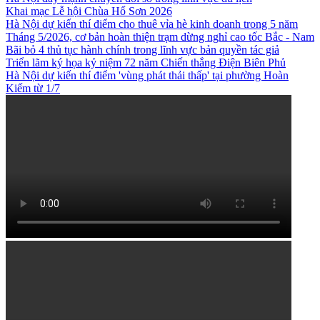
Khai mạc Lễ hội Chùa Hổ Sơn 2026
Hà Nội dự kiến thí điểm cho thuê vỉa hè kinh doanh trong 5 năm
Tháng 5/2026, cơ bản hoàn thiện trạm dừng nghỉ cao tốc Bắc - Nam
Bãi bỏ 4 thủ tục hành chính trong lĩnh vực bản quyền tác giả
Triển lãm ký họa kỷ niệm 72 năm Chiến thắng Điện Biên Phủ
Hà Nội dự kiến thí điểm 'vùng phát thải thấp' tại phường Hoàn
Kiếm từ 1/7