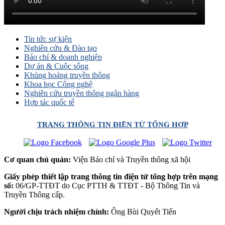
Tin tức sự kiện
Nghiên cứu & Đào tạo
Báo chí & doanh nghiệp
Dự án & Cuộc sống
Khủng hoảng truyền thông
Khoa học Công nghệ
Nghiên cứu truyền thông ngân hàng
Hợp tác quốc tế
TRANG THÔNG TIN ĐIỆN TỬ TỔNG HỢP
Cơ quan chủ quản:
Viện Báo chí và Truyền thông xã hội
Giấy phép thiết lập trang thông tin điện tử tổng hợp trên mạng
số:
06/GP-TTĐT do Cục PTTH & TTĐT - Bộ Thông Tin và
Truyền Thông cấp.
Người chịu trách nhiệm chính:
Ông Bùi Quyết Tiến