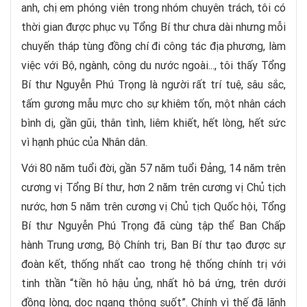
anh, chị em phóng viên trong nhóm chuyên trách, tôi có
thời gian được phục vụ Tổng Bí thư chưa dài nhưng mỗi
chuyến tháp tùng đồng chí đi công tác địa phương, làm
việc với Bộ, ngành, công du nước ngoài..., tôi thấy Tổng
Bí thư Nguyễn Phú Trọng là người rất trí tuệ, sâu sắc,
tấm gương mẫu mực cho sự khiêm tốn, một nhân cách
bình dị, gần gũi, thân tình, liêm khiết, hết lòng, hết sức
vì hạnh phúc của Nhân dân.
Với 80 năm tuổi đời, gần 57 năm tuổi Đảng, 14 năm trên
cương vị Tổng Bí thư, hơn 2 năm trên cương vị Chủ tịch
nước, hơn 5 năm trên cương vị Chủ tịch Quốc hội, Tổng
Bí thư Nguyễn Phú Trọng đã cùng tập thể Ban Chấp
hành Trung ương, Bộ Chính trị, Ban Bí thư tạo được sự
đoàn kết, thống nhất cao trong hệ thống chính trị với
tinh thần “tiền hô hậu ủng, nhất hô bá ứng, trên dưới
đồng lòng, dọc ngang thông suốt”. Chính vì thế đã lãnh