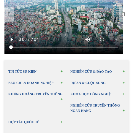
TIN TỨC SỰ KIỆN
NGHIÊN CỨU & ĐÀO TẠO
BÁO CHÍ & DOANH NGHIỆP
DỰ ÁN & CUỘC SỐNG
KHỦNG HOẢNG TRUYỀN THÔNG
KHOA HỌC CÔNG NGHỆ
NGHIÊN CỨU TRUYỀN THÔNG
NGÂN HÀNG
HỢP TÁC QUỐC TẾ