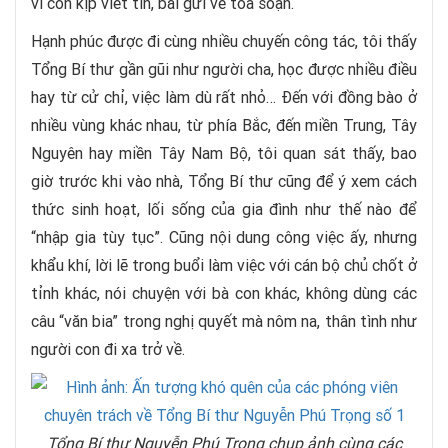
vì còn kịp viết tin, bài gửi về tòa soạn.
Hạnh phúc được đi cùng nhiều chuyến công tác, tôi thấy
Tổng Bí thư gần gũi như người cha, học được nhiều điều
hay từ cử chỉ, việc làm dù rất nhỏ… Đến với đồng bào ở
nhiều vùng khác nhau, từ phía Bắc, đến miền Trung, Tây
Nguyên hay miền Tây Nam Bộ, tôi quan sát thấy, bao
giờ trước khi vào nhà, Tổng Bí thư cũng để ý xem cách
thức sinh hoạt, lối sống của gia đình như thế nào để
“nhập gia tùy tục”. Cũng nội dung công việc ấy, nhưng
khẩu khí, lời lẽ trong buổi làm việc với cán bộ chủ chốt ở
tỉnh khác, nói chuyện với bà con khác, không dùng các
câu “văn bia” trong nghị quyết mà nôm na, thân tình như
người con đi xa trở về.
Tổng Bí thư Nguyễn Phú Trọng chụp ảnh cùng các