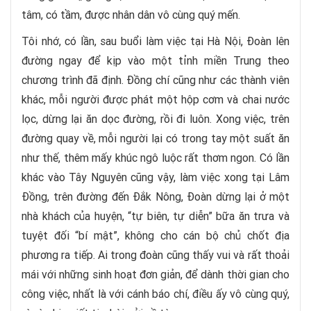
tâm, có tầm, được nhân dân vô cùng quý mến.
Tôi nhớ, có lần, sau buổi làm việc tại Hà Nội, Đoàn lên
đường ngay để kịp vào một tỉnh miền Trung theo
chương trình đã định. Đồng chí cũng như các thành viên
khác, mỗi người được phát một hộp cơm và chai nước
lọc, dừng lại ăn dọc đường, rồi đi luôn. Xong việc, trên
đường quay về, mỗi người lại có trong tay một suất ăn
như thế, thêm mấy khúc ngô luộc rất thơm ngon. Có lần
khác vào Tây Nguyên cũng vậy, làm việc xong tại Lâm
Đồng, trên đường đến Đắk Nông, Đoàn dừng lại ở một
nhà khách của huyện, “tự biên, tự diễn” bữa ăn trưa và
tuyệt đối “bí mật”, không cho cán bộ chủ chốt địa
phương ra tiếp. Ai trong đoàn cũng thấy vui và rất thoải
mái với những sinh hoạt đơn giản, để dành thời gian cho
công việc, nhất là với cánh báo chí, điều ấy vô cùng quý,