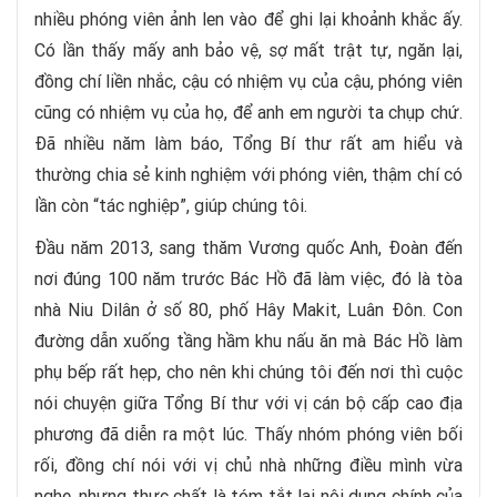
nhiều phóng viên ảnh len vào để ghi lại khoảnh khắc ấy.
Có lần thấy mấy anh bảo vệ, sợ mất trật tự, ngăn lại,
đồng chí liền nhắc, cậu có nhiệm vụ của cậu, phóng viên
cũng có nhiệm vụ của họ, để anh em người ta chụp chứ.
Đã nhiều năm làm báo, Tổng Bí thư rất am hiểu và
thường chia sẻ kinh nghiệm với phóng viên, thậm chí có
lần còn “tác nghiệp”, giúp chúng tôi.
Đầu năm 2013, sang thăm Vương quốc Anh, Đoàn đến
nơi đúng 100 năm trước Bác Hồ đã làm việc, đó là tòa
nhà Niu Dilân ở số 80, phố Hây Makit, Luân Đôn. Con
đường dẫn xuống tầng hầm khu nấu ăn mà Bác Hồ làm
phụ bếp rất hẹp, cho nên khi chúng tôi đến nơi thì cuộc
nói chuyện giữa Tổng Bí thư với vị cán bộ cấp cao địa
phương đã diễn ra một lúc. Thấy nhóm phóng viên bối
rối, đồng chí nói với vị chủ nhà những điều mình vừa
nghe, nhưng thực chất là tóm tắt lại nội dung chính của