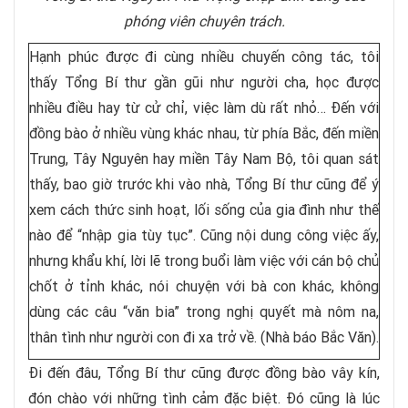
phóng viên chuyên trách.
Hạnh phúc được đi cùng nhiều chuyến công tác, tôi
thấy Tổng Bí thư gần gũi như người cha, học được
nhiều điều hay từ cử chỉ, việc làm dù rất nhỏ… Đến với
đồng bào ở nhiều vùng khác nhau, từ phía Bắc, đến miền
Trung, Tây Nguyên hay miền Tây Nam Bộ, tôi quan sát
thấy, bao giờ trước khi vào nhà, Tổng Bí thư cũng để ý
xem cách thức sinh hoạt, lối sống của gia đình như thế
nào để “nhập gia tùy tục”. Cũng nội dung công việc ấy,
nhưng khẩu khí, lời lẽ trong buổi làm việc với cán bộ chủ
chốt ở tỉnh khác, nói chuyện với bà con khác, không
dùng các câu “văn bia” trong nghị quyết mà nôm na,
thân tình như người con đi xa trở về. (Nhà báo Bắc Văn).
Đi đến đâu, Tổng Bí thư cũng được đồng bào vây kín,
đón chào với những tình cảm đặc biệt. Đó cũng là lúc