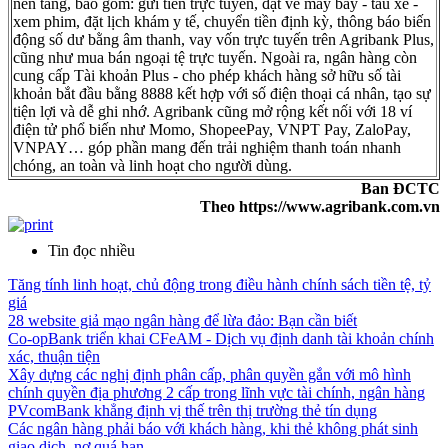
nền tảng, bao gồm: gửi tiền trực tuyến, đặt vé máy bay - tàu xe -
xem phim, đặt lịch khám y tế, chuyển tiền định kỳ, thông báo biến
động số dư bằng âm thanh, vay vốn trực tuyến trên Agribank Plus,
cũng như mua bán ngoại tệ trực tuyến. Ngoài ra, ngân hàng còn
cung cấp Tài khoản Plus - cho phép khách hàng sở hữu số tài
khoản bắt đầu bằng 8888 kết hợp với số điện thoại cá nhân, tạo sự
tiện lợi và dễ ghi nhớ. Agribank cũng mở rộng kết nối với 18 ví
điện tử phổ biến như Momo, ShopeePay, VNPT Pay, ZaloPay,
VNPAY… góp phần mang đến trải nghiệm thanh toán nhanh
chóng, an toàn và linh hoạt cho người dùng.
Ban ĐCTC
Theo https://www.agribank.com.vn
Tin đọc nhiều
Tăng tính linh hoạt, chủ động trong điều hành chính sách tiền tệ, tỷ
giá
28 website giả mạo ngân hàng để lừa đảo: Bạn cần biết
Co-opBank triển khai CFeAM - Dịch vụ định danh tài khoản chính
xác, thuận tiện
Xây dựng các nghị định phân cấp, phân quyền gắn với mô hình
chính quyền địa phương 2 cấp trong lĩnh vực tài chính, ngân hàng
PVcomBank khẳng định vị thế trên thị trường thẻ tín dụng
Các ngân hàng phải báo với khách hàng, khi thẻ không phát sinh
giao dịch, nợ quá hạn