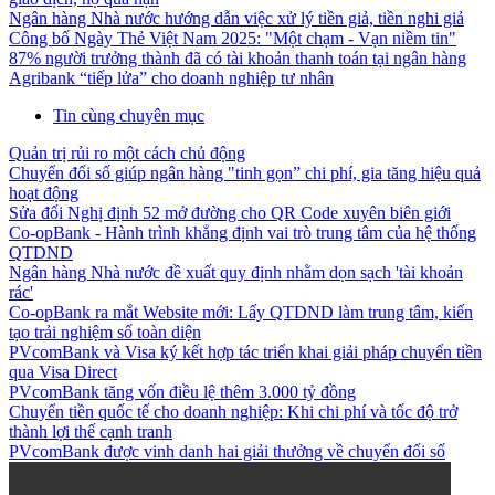
Ngân hàng Nhà nước hướng dẫn việc xử lý tiền giả, tiền nghi giả
Công bố Ngày Thẻ Việt Nam 2025: "Một chạm - Vạn niềm tin"
87% người trưởng thành đã có tài khoản thanh toán tại ngân hàng
Agribank “tiếp lửa” cho doanh nghiệp tư nhân
Tin cùng chuyên mục
Quản trị rủi ro một cách chủ động
Chuyển đổi số giúp ngân hàng "tinh gọn” chi phí, gia tăng hiệu quả
hoạt động
Sửa đổi Nghị định 52 mở đường cho QR Code xuyên biên giới
Co-opBank - Hành trình khẳng định vai trò trung tâm của hệ thống
QTDND
Ngân hàng Nhà nước đề xuất quy định nhằm dọn sạch 'tài khoản
rác'
Co-opBank ra mắt Website mới: Lấy QTDND làm trung tâm, kiến
tạo trải nghiệm số toàn diện
PVcomBank và Visa ký kết hợp tác triển khai giải pháp chuyển tiền
qua Visa Direct
PVcomBank tăng vốn điều lệ thêm 3.000 tỷ đồng
Chuyển tiền quốc tế cho doanh nghiệp: Khi chi phí và tốc độ trở
thành lợi thế cạnh tranh
PVcomBank được vinh danh hai giải thưởng về chuyển đổi số