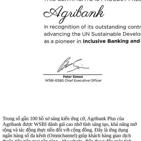
Trong số gần 100 hồ sơ sáng kiến ứng cử, Agribank Plus của
Agribank được WSBI đánh giá cao nhờ tính sáng tạo, khả năng mở
rộng và tác động thực tiễn đối với cộng đồng. Đây là ứng dụng
ngân hàng số đa kênh (Omnichannel) giúp khách hàng giao dịch