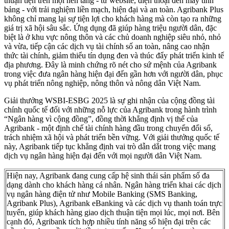
thuận tiện trên mọi nền tảng - từ website, điện thoại đến máy tính
bảng - với trải nghiệm liền mạch, hiện đại và an toàn. Agribank Plus
không chỉ mang lại sự tiện lợi cho khách hàng mà còn tạo ra những
giá trị xã hội sâu sắc. Ứng dụng đã giúp hàng triệu người dân, đặc
biệt là ở khu vực nông thôn và các chủ doanh nghiệp siêu nhỏ, nhỏ
và vừa, tiếp cận các dịch vụ tài chính số an toàn, nâng cao nhận
thức tài chính, giảm thiểu tín dụng đen và thúc đẩy phát triển kinh tế
địa phương. Đây là minh chứng rõ nét cho sứ mệnh của Agribank
trong việc đưa ngân hàng hiện đại đến gần hơn với người dân, phục
vụ phát triển nông nghiệp, nông thôn và nông dân Việt Nam.
Giải thưởng WSBI-ESBG 2025 là sự ghi nhận của cộng đồng tài
chính quốc tế đối với những nỗ lực của Agribank trong hành trình
“Ngân hàng vì cộng đồng”, đồng thời khẳng định vị thế của
Agribank - một định chế tài chính hàng đầu trong chuyển đổi số,
trách nhiệm xã hội và phát triển bền vững. Với giải thưởng quốc tế
này, Agribank tiếp tục khẳng định vai trò dẫn dắt trong việc mang
dịch vụ ngân hàng hiện đại đến với mọi người dân Việt Nam.
Hiện nay, Agribank đang cung cấp hệ sinh thái sản phẩm số đa
dạng dành cho khách hàng cá nhân. Ngân hàng triển khai các dịch
vụ ngân hàng điện tử như Mobile Banking (SMS Banking,
Agribank Plus), Agribank eBanking và các dịch vụ thanh toán trực
tuyến, giúp khách hàng giao dịch thuận tiện mọi lúc, mọi nơi. Bên
cạnh đó, Agribank tích hợp nhiều tính năng số hiện đại trên các