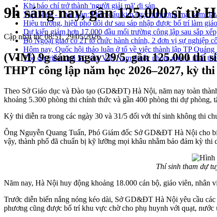
Khi báo chí trở thành 'người giải mã' di sản
9h sáng nay, gần 125.000 sĩ tử H
Việt Nam - Thái Lan: Phấn đấu kim ngạch thương mại sớm đạt
Hiệu trưởng, hiệu phó dôi dư sau sáp nhập được bố trí làm giáo
Dự kiến giảm hơn 17.000 đầu mối trường công lập sau sắp xếp
Cập nhật lúc 08:51, 29/05/2026
Bộ Ngoại giao có 21 tổ chức hành chính, 2 đơn vị sự nghiệp c
Hôm nay, Quốc hội thảo luận ở tổ về việc thành lập TP Quản
(VIM) 9g sáng ngày 29/5, gần 125.000 thí si
Tốc độ triển khai 5G của Việt Nam thuộc nhóm nhanh nhất thế
THPT công lập năm học 2026–2027, kỳ thi đ
Theo Sở Giáo dục và Đào tạo (GD&ĐT) Hà Nội, năm nay toàn thành phố
khoảng 5.300 phòng thi chính thức và gần 400 phòng thi dự phòng, t
Kỳ thi diễn ra trong các ngày 30 và 31/5 đối với thí sinh không thi 
Ông Nguyễn Quang Tuấn, Phó Giám đốc Sở GD&ĐT Hà Nội cho biết, đây
vậy, thành phố đã chuẩn bị kỹ lưỡng mọi khâu nhằm bảo đảm kỳ thi d
Thí sinh tham dự t
Năm nay, Hà Nội huy động khoảng 18.000 cán bộ, giáo viên, nhân viên
Trước diễn biến nắng nóng kéo dài, Sở GD&ĐT Hà Nội yêu cầu các điểm
phương cũng được bố trí khu vực chờ cho phụ huynh với quạt, nước u