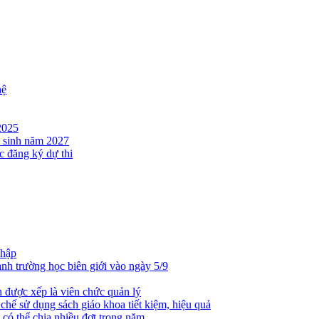
hệ
2025
n sinh năm 2027
c đăng ký dự thi
nhập
nh trường học biên giới vào ngày 5/9
n được xếp là viên chức quản lý
hế sử dụng sách giáo khoa tiết kiệm, hiệu quả
 có thể chia nhiều đợt trong năm