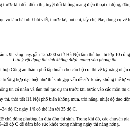
trước khi đến điểm thi, tuyệt đối không mang điện thoại di động, đồng
c vụ làm bài như bút viết, thước kẻ, bút chì, tẩy chì, êke, dụng cụ v
Lưu ý vật dụng thí sinh không được mang vào phòng thi.
 Công an thành phố tập huấn cho cán bộ coi thi về kỹ năng nhận diện 
trường hợp đặc biệt như thí sinh gặp vấn đề sức khỏe, không thể tự viết
thông tin cá nhân và làm thủ tục dự thi trước khi bước vào các môn thi 
thi, thời tiết Hà Nội phổ biến không mưa, trời nắng, nhiệt độ dao độ
34 độ C; ngày 1/6 có thể lên tới 35 độ C.
 để chủ động phương án đưa đón thí sinh. Trong khi đó, các chuyên gia
25–28 độ C để đảm bảo sức khỏe trong những ngày thi nắng nóng.