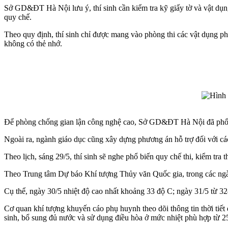
Sở GD&ĐT Hà Nội lưu ý, thí sinh cần kiểm tra kỹ giấy tờ và vật dụng 
quy chế.
Theo quy định, thí sinh chỉ được mang vào phòng thi các vật dụng phụ
không có thẻ nhớ.
Để phòng chống gian lận công nghệ cao, Sở GD&ĐT Hà Nội đã phối hợp
Ngoài ra, ngành giáo dục cũng xây dựng phương án hỗ trợ đối với các 
Theo lịch, sáng 29/5, thí sinh sẽ nghe phổ biến quy chế thi, kiểm tra 
Theo Trung tâm Dự báo Khí tượng Thủy văn Quốc gia, trong các ngày 
Cụ thể, ngày 30/5 nhiệt độ cao nhất khoảng 33 độ C; ngày 31/5 từ 32–
Cơ quan khí tượng khuyến cáo phụ huynh theo dõi thông tin thời tiết
sinh, bổ sung đủ nước và sử dụng điều hòa ở mức nhiệt phù hợp từ 