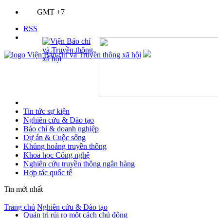
GMT +7
RSS
Tin tức sự kiện
Nghiên cứu & Đào tạo
Báo chí & doanh nghiệp
Dự án & Cuộc sống
Khủng hoảng truyền thông
Khoa học Công nghệ
Nghiên cứu truyền thông ngân hàng
Hợp tác quốc tế
Tin mới nhất
Trang chủ
Nghiên cứu & Đào tạo
Quản trị rủi ro một cách chủ động