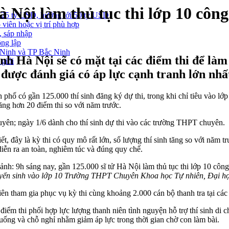
à Nội làm thủ tục thi lớp 10 công
 25 tỷ USD, hướng tới 50 tỷ USD
 viên hoặc vị trí phù hợp
, sáp nhập
ông lập
g Ninh và TP Bắc Ninh
nh Hà Nội sẽ có mặt tại các điểm thi để làm
 giới
ược đánh giá có áp lực cạnh tranh lớn nhấ
 có gần 125.000 thí sinh đăng ký dự thi, trong khi chỉ tiêu vào lớp
ăng hơn 20 điểm thi so với năm trước.
chuyên; ngày 1/6 dành cho thí sinh dự thi vào các trường THPT chuyên.
 là kỳ thi có quy mô rất lớn, số lượng thí sinh tăng so với năm trư
iễn ra an toàn, nghiêm túc và đúng quy chế.
uyển sinh vào lớp 10 Trường THPT Chuyên Khoa học Tự nhiên, Đại h
 tham gia phục vụ kỳ thi cùng khoảng 2.000 cán bộ thanh tra tại các 
 thi phối hợp lực lượng thanh niên tình nguyện hỗ trợ thí sinh di ch
ống và chỗ nghỉ nhằm giảm áp lực trong thời gian chờ con làm bài.