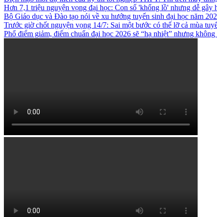
Hơn 7,1 triệu nguyện vọng đại học: Con số 'khổng lồ' nhưng dễ gây
Bộ Giáo dục và Đào tạo nói về xu hướng tuyển sinh đại học năm 20
Trước giờ chốt nguyện vọng 14/7: Sai một bước có thể lỡ cả mùa tuy
Phổ điểm giảm, điểm chuẩn đại học 2026 sẽ “hạ nhiệt” nhưng không