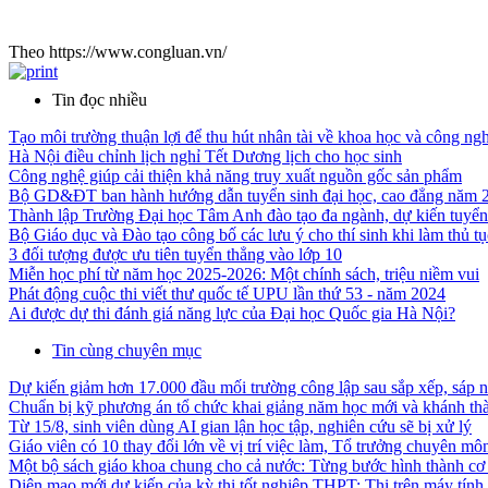
Theo https://www.congluan.vn/
Tin đọc nhiều
Tạo môi trường thuận lợi để thu hút nhân tài về khoa học và công ng
Hà Nội điều chỉnh lịch nghỉ Tết Dương lịch cho học sinh
Công nghệ giúp cải thiện khả năng truy xuất nguồn gốc sản phẩm
Bộ GD&ĐT ban hành hướng dẫn tuyển sinh đại học, cao đẳng năm 
Thành lập Trường Đại học Tâm Anh đào tạo đa ngành, dự kiến tuyể
Bộ Giáo dục và Đào tạo công bố các lưu ý cho thí sinh khi làm thủ tụ
3 đối tượng được ưu tiên tuyển thẳng vào lớp 10
Miễn học phí từ năm học 2025-2026: Một chính sách, triệu niềm vui
Phát động cuộc thi viết thư quốc tế UPU lần thứ 53 - năm 2024
Ai được dự thi đánh giá năng lực của Đại học Quốc gia Hà Nội?
Tin cùng chuyên mục
Dự kiến giảm hơn 17.000 đầu mối trường công lập sau sắp xếp, sáp 
Chuẩn bị kỹ phương án tổ chức khai giảng năm học mới và khánh thà
Từ 15/8, sinh viên dùng AI gian lận học tập, nghiên cứu sẽ bị xử lý
Giáo viên có 10 thay đổi lớn về vị trí việc làm, Tổ trưởng chuyên mô
Một bộ sách giáo khoa chung cho cả nước: Từng bước hình thành cơ c
Diện mạo mới dự kiến của kỳ thi tốt nghiệp THPT: Thi trên máy tính,