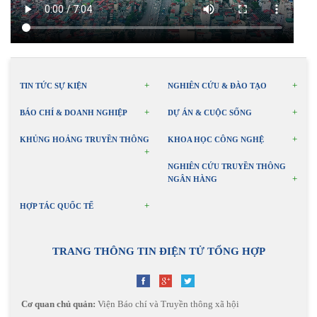
TIN TỨC SỰ KIỆN
NGHIÊN CỨU & ĐÀO TẠO
BÁO CHÍ & DOANH NGHIỆP
DỰ ÁN & CUỘC SỐNG
KHỦNG HOẢNG TRUYỀN THÔNG
KHOA HỌC CÔNG NGHỆ
NGHIÊN CỨU TRUYỀN THÔNG
NGÂN HÀNG
HỢP TÁC QUỐC TẾ
TRANG THÔNG TIN ĐIỆN TỬ TỔNG HỢP
Cơ quan chủ quản:
Viện Báo chí và Truyền thông xã hội