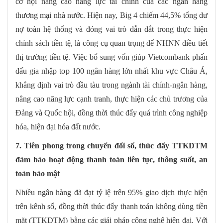
cơ hội nâng cao năng lực tài chính của các ngân hàng
thương mại nhà nước. Hiện nay, Big 4 chiếm 44,5% tổng dư
nợ toàn hệ thống và đóng vai trò dẫn dắt trong thực hiện
chính sách tiền tệ, là công cụ quan trọng để NHNN điều tiết
thị trường tiền tệ. Việc bổ sung vốn giúp Vietcombank phấn
đấu gia nhập top 100 ngân hàng lớn nhất khu vực Châu Á,
khẳng định vai trò đầu tàu trong ngành tài chính-ngân hàng,
nâng cao năng lực cạnh tranh, thực hiện các chủ trương của
Đảng và Quốc hội, đồng thời thúc đẩy quá trình công nghiệp
hóa, hiện đại hóa đất nước.
7. Tiên phong trong chuyển đổi số, thúc đẩy TTKDTM
đảm bảo hoạt động thanh toán liên tục, thông suốt, an
toàn bảo mật
Nhiều ngân hàng đã đạt tỷ lệ trên 95% giao dịch thực hiện
trên kênh số, đồng thời thúc đẩy thanh toán không dùng tiền
mặt (TTKDTM) bằng các giải pháp công nghệ hiện đại. Với