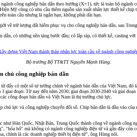
 ngành công nghiệp bán dẫn theo hướng (X+1), tức là toàn bộ ngành cô
 Hiện Mỹ cũng có nhu cầu thêm nguồn sản xuất nhân lực thiết kế chip t
trên toàn cầu nhưng là ngắn hạn, không phải dài hạn.
iới về trữ lượng đất hiếm phục vụ cho công nghiệp bán dẫn, sau Tru
 dẫn, có những nền tảng bước đầu; có lắp ráp, có thiết kế, casting vớ
Bộ trưởng Bộ TT&TT Nguyễn Mạnh Hùng.
làm chủ công nghiệp bán dẫn
từ đấy có một số tư tưởng chính về ngành bán dẫn của Việt Nam, đó l
àm 3 giai đoạn: Từ nay đến năm 2030; giai đoạn 2030-2040 và giai đoạn
ác công đoạn bán dẫn và Việt Nam là thị trường chủ lực.
p chủ lực và công nghiệp chuyển đổi số. Chip bán dẫn là đầu vào của ng
ực như Hàn Quốc, Nhật Bản, Trung Quốc thành công về ngành công ngh
g", "hóa hổ" mà không có ngành công nghiệp điện tử và gần đây còn c
a, chính là các doanh nghiệp thiết bị điện tử", ông Hùng nói.