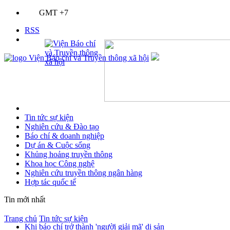
GMT +7
RSS
Tin tức sự kiện
Nghiên cứu & Đào tạo
Báo chí & doanh nghiệp
Dự án & Cuộc sống
Khủng hoảng truyền thông
Khoa học Công nghệ
Nghiên cứu truyền thông ngân hàng
Hợp tác quốc tế
Tin mới nhất
Trang chủ
Tin tức sự kiện
Khi báo chí trở thành 'người giải mã' di sản