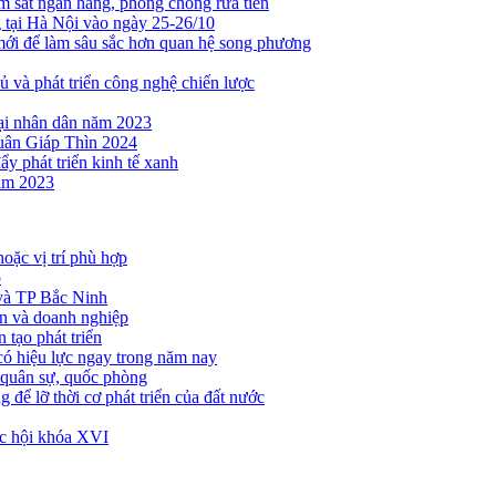
 sát ngân hàng, phòng chống rửa tiền
tại Hà Nội vào ngày 25-26/10
mới để làm sâu sắc hơn quan hệ song phương
ủ và phát triển công nghệ chiến lược
ại nhân dân năm 2023
uân Giáp Thìn 2024
ẩy phát triển kinh tế xanh
năm 2023
hoặc vị trí phù hợp
p
 và TP Bắc Ninh
ân và doanh nghiệp
 tạo phát triển
ó hiệu lực ngay trong năm nay
 quân sự, quốc phòng
 để lỡ thời cơ phát triển của đất nước
ốc hội khóa XVI