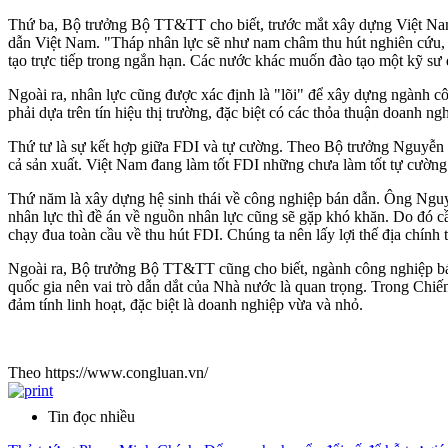
Thứ ba, Bộ trưởng Bộ TT&TT cho biết, trước mắt xây dựng Việt Nam 
dẫn Việt Nam. "Tháp nhân lực sẽ như nam châm thu hút nghiên cứu, s
tạo trực tiếp trong ngắn hạn. Các nước khác muốn đào tạo một kỹ sư
Ngoài ra, nhân lực cũng được xác định là "lõi" để xây dựng ngành c
phải dựa trên tín hiệu thị trường, đặc biệt có các thỏa thuận doanh ng
Thứ tư là sự kết hợp giữa FDI và tự cường. Theo Bộ trưởng Nguyễn 
cả sản xuất. Việt Nam đang làm tốt FDI những chưa làm tốt tự cường 
Thứ năm là xây dựng hệ sinh thái về công nghiệp bán dẫn. Ông Nguy
nhân lực thì đề án về nguồn nhân lực cũng sẽ gặp khó khăn. Do đó cần
chạy đua toàn cầu về thu hút FDI. Chúng ta nên lấy lợi thế địa chính 
Ngoài ra, Bộ trưởng Bộ TT&TT cũng cho biết, ngành công nghiệp bán 
quốc gia nên vai trò dẫn dắt của Nhà nước là quan trọng. Trong Chi
đảm tính linh hoạt, đặc biệt là doanh nghiệp vừa và nhỏ.
Theo https://www.congluan.vn/
Tin đọc nhiều