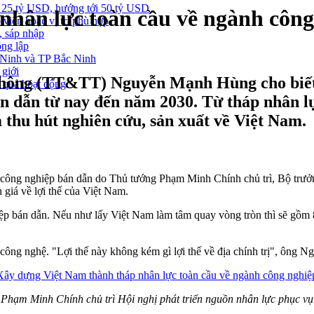
 25 tỷ USD, hướng tới 50 tỷ USD
nhân lực toàn cầu về ngành công
 viên hoặc vị trí phù hợp
, sáp nhập
ông lập
g Ninh và TP Bắc Ninh
 giới
thông (TT&TT) Nguyễn Mạnh Hùng cho biết,
u quả hoạt động
n dẫn từ nay đến năm 2030. Từ tháp nhân lự
thu hút nghiên cứu, sản xuất về Việt Nam.
c vụ công nghiệp bán dẫn do Thủ tướng Phạm Minh Chính chủ trì, Bộ 
giá về lợi thế của Việt Nam.
nghiệp bán dẫn. Nếu như lấy Việt Nam làm tâm quay vòng tròn thì sẽ gồ
 công nghệ. "Lợi thế này không kém gì lợi thế về địa chính trị", ôn
Phạm Minh Chính chủ trì Hội nghị phát triển nguồn nhân lực phục vụ