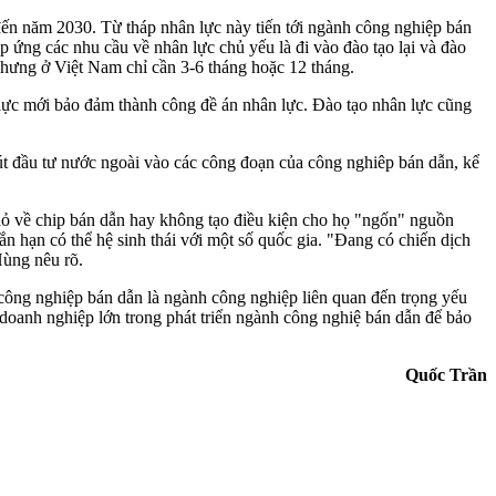
ến năm 2030. Từ tháp nhân lực này tiến tới ngành công nghiệp bán
ứng các nhu cầu về nhân lực chủ yếu là đi vào đào tạo lại và đào
nhưng ở Việt Nam chỉ cần 3-6 tháng hoặc 12 tháng.
 lực mới bảo đảm thành công đề án nhân lực. Đào tạo nhân lực cũng
t đầu tư nước ngoài vào các công đoạn của công nghiêp bán dẫn, kể
ỏ về chip bán dẫn hay không tạo điều kiện cho họ "ngốn" nguồn
ắn hạn có thể hệ sinh thái với một số quốc gia. "Đang có chiến dịch
Hùng nêu rõ.
công nghiệp bán dẫn là ngành công nghiệp liên quan đến trọng yếu
doanh nghiệp lớn trong phát triển ngành công nghiệ bán dẫn để bảo
Quốc Trần