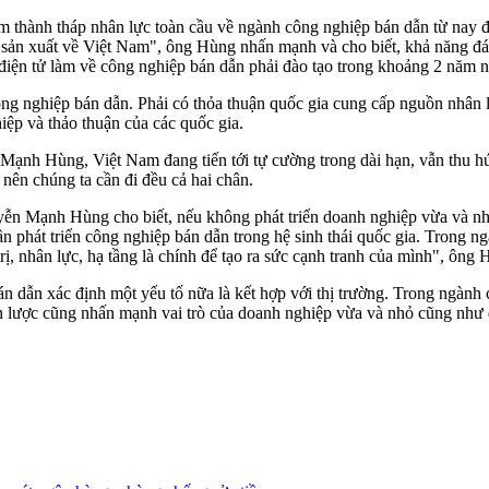
thành tháp nhân lực toàn cầu về ngành công nghiệp bán dẫn từ nay đ
ản xuất về Việt Nam", ông Hùng nhấn mạnh và cho biết, khả năng đáp 
 điện tử làm về công nghiệp bán dẫn phải đào tạo trong khoảng 2 năm 
ông nghiệp bán dẫn. Phải có thỏa thuận quốc gia cung cấp nguồn nhân
hiệp và thảo thuận của các quốc gia.
Mạnh Hùng, Việt Nam đang tiến tới tự cường trong dài hạn, vẫn thu hú
nên chúng ta cần đi đều cả hai chân.
ễn Mạnh Hùng cho biết, nếu không phát triển doanh nghiệp vừa và nh
 phát triển công nghiệp bán dẫn trong hệ sinh thái quốc gia. Trong ng
trị, nhân lực, hạ tầng là chính để tạo ra sức cạnh tranh của mình", ông 
dẫn xác định một yếu tố nữa là kết hợp với thị trường. Trong ngành 
ến lược cũng nhấn mạnh vai trò của doanh nghiệp vừa và nhỏ cũng như 