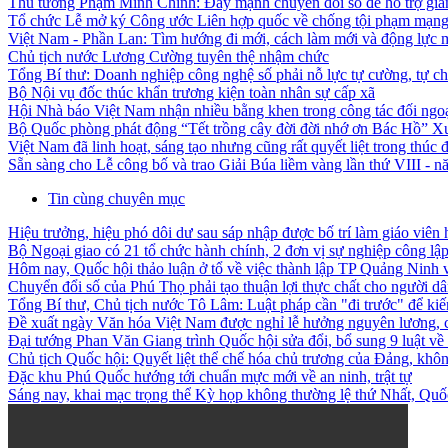
Thủ tướng Phạm Minh Chính: Đẩy mạnh chuyển đổi số để hỗ trợ giám
Tổ chức Lễ mở ký Công ước Liên hợp quốc về chống tội phạm mạng 
Việt Nam - Phần Lan: Tìm hướng đi mới, cách làm mới và động lực 
Chủ tịch nước Lương Cường tuyên thệ nhậm chức
Tổng Bí thư: Doanh nghiệp công nghệ số phải nỗ lực tự cường, tự ch
Bộ Nội vụ đốc thúc khẩn trương kiện toàn nhân sự cấp xã
Hội Nhà báo Việt Nam nhận nhiều bằng khen trong công tác đối ngo
Bộ Quốc phòng phát động “Tết trồng cây đời đời nhớ ơn Bác Hồ” X
Việt Nam đã linh hoạt, sáng tạo nhưng cũng rất quyết liệt trong thúc đ
Sẵn sàng cho Lễ công bố và trao Giải Búa liềm vàng lần thứ VIII - 
Tin cùng chuyên mục
Hiệu trưởng, hiệu phó dôi dư sau sáp nhập được bố trí làm giáo viên 
Bộ Ngoại giao có 21 tổ chức hành chính, 2 đơn vị sự nghiệp công lậ
Hôm nay, Quốc hội thảo luận ở tổ về việc thành lập TP Quảng Ninh
Chuyển đổi số của Phú Thọ phải tạo thuận lợi thực chất cho người d
Tổng Bí thư, Chủ tịch nước Tô Lâm: Luật pháp cần "đi trước" để kiến
Đề xuất ngày Văn hóa Việt Nam được nghỉ lễ hưởng nguyên lương, c
Đại tướng Phan Văn Giang trình Quốc hội sửa đổi, bổ sung 9 luật về
Chủ tịch Quốc hội: Quyết liệt thể chế hóa chủ trương của Đảng, không
Đặc khu Phú Quốc hướng tới chuẩn mực mới về an ninh, trật tự
Sáng nay, khai mạc trọng thể Kỳ họp không thường lệ thứ Nhất, Qu