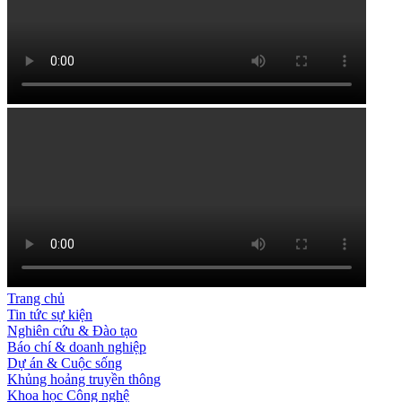
Trang chủ
Tin tức sự kiện
Nghiên cứu & Đào tạo
Báo chí & doanh nghiệp
Dự án & Cuộc sống
Khủng hoảng truyền thông
Khoa học Công nghệ