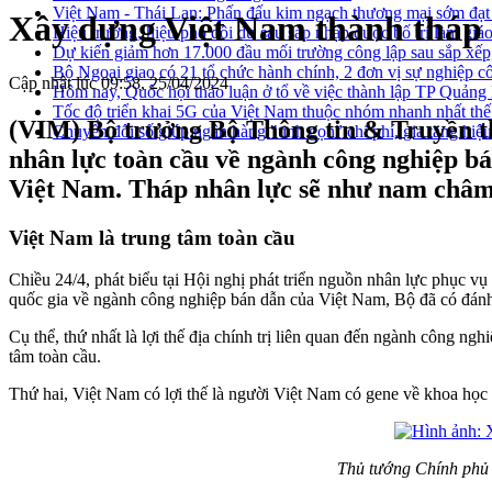
Việt Nam - Thái Lan: Phấn đấu kim ngạch thương mại sớm đạt
Xây dựng Việt Nam thành tháp 
Hiệu trưởng, hiệu phó dôi dư sau sáp nhập được bố trí làm giáo
Dự kiến giảm hơn 17.000 đầu mối trường công lập sau sắp xếp
Bộ Ngoại giao có 21 tổ chức hành chính, 2 đơn vị sự nghiệp c
Cập nhật lúc 09:58, 25/04/2024
Hôm nay, Quốc hội thảo luận ở tổ về việc thành lập TP Quản
Tốc độ triển khai 5G của Việt Nam thuộc nhóm nhanh nhất thế
(VIM) Bộ trưởng Bộ Thông tin & Truyền 
Chuyển đổi số giúp ngân hàng "tinh gọn” chi phí, gia tăng hiệ
nhân lực toàn cầu về ngành công nghiệp bá
Việt Nam. Tháp nhân lực sẽ như nam châm 
Việt Nam là trung tâm toàn cầu
Chiều 24/4, phát biểu tại Hội nghị phát triển nguồn nhân lực phụ
quốc gia về ngành công nghiệp bán dẫn của Việt Nam, Bộ đã có đánh 
Cụ thể, thứ nhất là lợi thế địa chính trị liên quan đến ngành công 
tâm toàn cầu.
Thứ hai, Việt Nam có lợi thế là người Việt Nam có gene về khoa học
Thủ tướng Chính phủ 