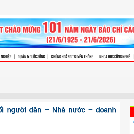
h nghiệp
Dự án & Cuộc sống
Khủng hoảng truyền thông
Khoa học Công nghệ
nối người dân – Nhà nước – doanh