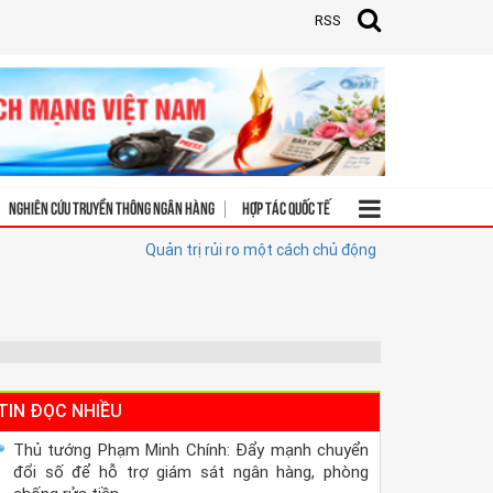
RSS
Nghiên cứu truyền thông ngân hàng
Hợp tác quốc tế
Quản trị rủi ro một cách chủ động
Khi báo chí trở th
TIN ĐỌC NHIỀU
Thủ tướng Phạm Minh Chính: Đẩy mạnh chuyển
đổi số để hỗ trợ giám sát ngân hàng, phòng