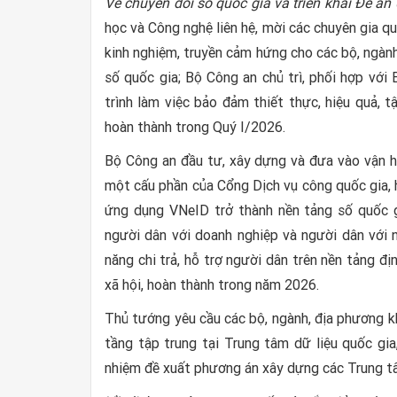
Về chuyển đổi số quốc gia và triển khai Đề án
học và Công nghệ liên hệ, mời các chuyên gia q
kinh nghiệm, truyền cảm hứng cho các bộ, ngành
số quốc gia; Bộ Công an chủ trì, phối hợp vớ
trình làm việc bảo đảm thiết thực, hiệu quả, t
hoàn thành trong Quý I/2026.
Bộ Công an đầu tư, xây dựng và đưa vào vận hà
một cấu phần của Cổng Dịch vụ công quốc gia, 
ứng dụng VNeID trở thành nền tảng số quốc gi
người dân với doanh nghiệp và người dân với 
năng chi trả, hỗ trợ người dân trên nền tảng đ
xã hội, hoàn thành trong năm 2026.
Thủ tướng yêu cầu các bộ, ngành, địa phương k
tầng tập trung tại Trung tâm dữ liệu quốc gi
nhiệm đề xuất phương án xây dựng các Trung tâm