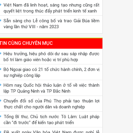
Việt Nam đã linh hoạt, sáng tạo nhưng cũng rất
quyết liệt trong thúc đẩy phát triển kinh tế xanh
Sẵn sàng cho Lễ công bố và trao Giải Búa liềm
vàng lần thứ VIII - năm 2023
TIN CÙNG CHUYÊN MỤC
Hiệu trưởng, hiệu phó dôi dư sau sáp nhập được
bố trí làm giáo viên hoặc vị trí phù hợp
Bộ Ngoại giao có 21 tổ chức hành chính, 2 đơn vị
sự nghiệp công lập
Hôm nay, Quốc hội thảo luận ở tổ về việc thành
lập TP Quảng Ninh và TP Bắc Ninh
Chuyển đổi số của Phú Thọ phải tạo thuận lợi
thực chất cho người dân và doanh nghiệp
Tổng Bí thư, Chủ tịch nước Tô Lâm: Luật pháp
cần "đi trước" để kiến tạo phát triển
Đề xuất ngày Văn hóa Việt Nam được nghỉ lễ