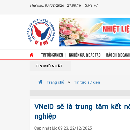
Thứ sáu, 07/08/2026
21:00:17
GMT +7
Tin tức sự kiện
Nghiên cứu & Đào tạo
Báo chí & doan
TIN MỚI NHẤT
Trang chủ
Tin tức sự kiện
VNeID sẽ là trung tâm kết 
nghiệp
Cập nhật lúc 09:23, 22/12/2025