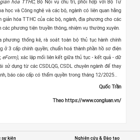
n giản hóa TTHC,
Bộ Nội vụ chủ trì, phối hợp với Bộ Tư
a học và Công nghệ và các bộ, ngành có liên quan hằng
ơn giản hóa TTHC của các bộ, ngành, địa phương cho các
n các phương tiện truyền thông, nhiệm vụ thường xuyên.
ịa phương thống kê, rà soát toàn bộ thủ tục hành chính
ng ở 3 cấp chính quyền; chuẩn hoá thành phần hồ sơ điện
ử, eForm)
, xác lập mối liên kết giữa thủ tục - kết quả - dữ
, tái sử dụng từ các CSDLQG, CSDL chuyên ngành để thay
ành, báo cáo cấp có thẩm quyền trong tháng 12/2025...
Quốc Trần
Theo https://www.congluan.vn/
 sự kiện
Nghiên cứu & Đào tạo