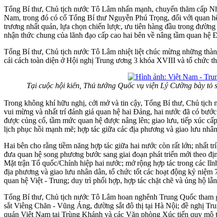
Tổng Bí thư, Chủ tịch nước Tô Lâm nhấn mạnh, chuyến thăm cấp Nhà 
Nam, trong đó có cố Tổng Bí thư Nguyễn Phú Trọng, đối với quan hệ 
trương nhất quán, lựa chọn chiến lược, ưu tiên hàng đầu trong đường
nhận thức chung của lãnh đạo cấp cao hai bên về nâng tầm quan hệ Đố
Tổng Bí thư, Chủ tịch nước Tô Lâm nhiệt liệt chúc mừng những thành
cải cách toàn diện ở Hội nghị Trung ương 3 khóa XVIII và tổ chức 
Tại cuộc hội kiến, Thủ tướng Quốc vụ viện Lý Cường bày tỏ 
Trong không khí hữu nghị, cởi mở và tin cậy, Tổng Bí thư, Chủ tịch
vui mừng và nhất trí đánh giá quan hệ hai Đảng, hai nước đã có bước ph
được củng cố, tầm mức quan hệ được nâng lên; giao lưu, tiếp xúc cấ
lịch phục hồi mạnh mẽ; hợp tác giữa các địa phương và giao lưu nhân
Hai bên cho rằng tiềm năng hợp tác giữa hai nước còn rất lớn; nhất tr
đưa quan hệ song phương bước sang giai đoạn phát triển mới theo đị
Mặt trận Tổ quốc/Chính hiệp hai nước; mở rộng hợp tác trong các lĩn
địa phương và giao lưu nhân dân, tổ chức tốt các hoạt động kỷ niệm 
quan hệ Việt - Trung; duy trì phối hợp, hợp tác chặt chẽ và ủng hộ l
Tổng Bí thư, Chủ tịch nước Tô Lâm hoan nghênh Trung Quốc tham gia
sắt Viêng Chăn - Vũng Áng, đường sắt đô thị tại Hà Nội; đề nghị Tr
quán Việt Nam tại Trùng Khánh và các Văn phòng Xúc tiến quy mô thư