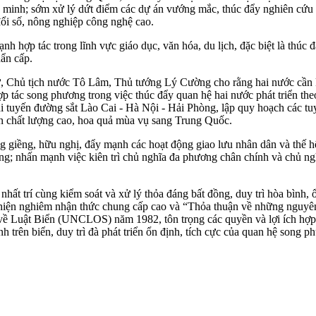
ng minh; sớm xử lý dứt điểm các dự án vướng mắc, thúc đẩy nghiên cứu 
đổi số, nông nghiệp công nghệ cao.
ợp tác trong lĩnh vực giáo dục, văn hóa, du lịch, đặc biệt là thúc đ
hẩn cấp.
ư, Chủ tịch nước Tô Lâm, Thủ tướng Lý Cường cho rằng hai nước cần kiên
hợp tác song phương trong việc thúc đẩy quan hệ hai nước phát triển th
i tuyến đường sắt Lào Cai - Hà Nội - Hải Phòng, lập quy hoạch các 
ản chất lượng cao, hoa quả mùa vụ sang Trung Quốc.
giềng, hữu nghị, đẩy mạnh các hoạt động giao lưu nhân dân và thế hệ t
ung; nhấn mạnh việc kiên trì chủ nghĩa đa phương chân chính và chủ ng
hất trí cùng kiểm soát và xử lý thỏa đáng bất đồng, duy trì hòa bình, ổ
iện nghiêm nhận thức chung cấp cao và “Thỏa thuận về những nguyên t
 về Luật Biển (UNCLOS) năm 1982, tôn trọng các quyền và lợi ích hợp
ình trên biển, duy trì đà phát triển ổn định, tích cực của quan hệ song