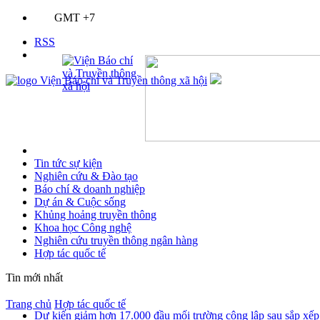
GMT +7
RSS
Tin tức sự kiện
Nghiên cứu & Đào tạo
Báo chí & doanh nghiệp
Dự án & Cuộc sống
Khủng hoảng truyền thông
Khoa học Công nghệ
Nghiên cứu truyền thông ngân hàng
Hợp tác quốc tế
Tin mới nhất
Trang chủ
Hợp tác quốc tế
Dự kiến giảm hơn 17.000 đầu mối trường công lập sau sắp xếp