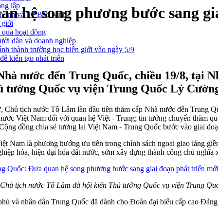
ông lập
n hệ song phương bước sang gia
g Ninh và TP Bắc Ninh
 giới
u quả hoạt động
gười dân và doanh nghiệp
nh thành trường học biên giới vào ngày 5/9
ể kiến tạo phát triển
hà nước đến Trung Quốc, chiều 19/8, tại N
hủ tướng Quốc vụ viện Trung Quốc Lý Cường
 Chủ tịch nước Tô Lâm lần đầu tiên thăm cấp Nhà nước đến Trung Quố
à nước Việt Nam đối với quan hệ Việt - Trung; tin tưởng chuyến thăm q
 Cộng đồng chia sẻ tương lai Việt Nam - Trung Quốc bước vào giai đoạn
ệt Nam là phương hướng ưu tiên trong chính sách ngoại giao láng g
iệp hóa, hiện đại hóa đất nước, sớm xây dựng thành công chủ nghĩa x
 Chủ tịch nước Tô Lâm đã hội kiến Thủ tướng Quốc vụ viện Trung Q
hủ và nhân dân Trung Quốc đã dành cho Đoàn đại biểu cấp cao Đảng, N