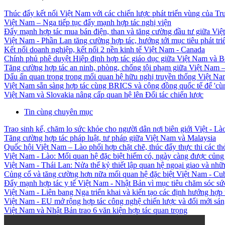
Thúc đẩy kết nối Việt Nam với các chiến lược phát triển vùng của T
Việt Nam – Nga tiếp tục đẩy mạnh hợp tác nghị viện
Đẩy mạnh hợp tác mua bán điện, than và tăng cường đầu tư giữa Việ
Việt Nam - Phần Lan tăng cường hợp tác, hướng tới mục tiêu phát tr
Kết nối doanh nghiệp, kết nối 2 nền kinh tế Việt Nam - Canada
Chính phủ phê duyệt Hiệp định hợp tác giáo dục giữa Việt Nam và B
Tăng cường hợp tác an ninh, phòng, chống tội phạm giữa Việt Nam –
Dấu ấn quan trọng trong mối quan hệ hữu nghị truyền thống Việt Nam
Việt Nam sẵn sàng hợp tác cùng BRICS và cộng đồng quốc tế để 'cùng
Việt Nam và Slovakia nâng cấp quan hệ lên Đối tác chiến lược
Tin cùng chuyên mục
Trao sinh kế, chăm lo sức khỏe cho người dân nơi biên giới Việt - Là
Tăng cường hợp tác pháp luật, tư pháp giữa Việt Nam và Malaysia
Quốc hội Việt Nam – Lào phối hợp chặt chẽ, thúc đẩy thực thi các th
Việt Nam - Lào: Mối quan hệ đặc biệt hiếm có, ngày càng được củng c
Việt Nam - Thái Lan: Nửa thế kỷ thiết lập quan hệ ngoại giao và nhữ
Củng cố và tăng cường hơn nữa mối quan hệ đặc biệt Việt Nam - Cu
Đẩy mạnh hợp tác y tế Việt Nam - Nhật Bản vì mục tiêu chăm sóc sứ
Việt Nam - Liên bang Nga triển khai và kiến tạo các định hướng hợp 
Việt Nam - EU mở rộng hợp tác công nghệ chiến lược và đổi mới sán
Việt Nam và Nhật Bản trao 6 văn kiện hợp tác quan trọng