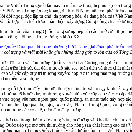
nước đến Trung Quốc lần này là nhằm kế thừa, tiếp nối sự coi trọng 
Việt Nam - Trung Quốc; khẳng định Việt Nam luôn coi phát triển quan
 lối đối ngoại độc lập tự chủ, đa phương hóa, đa dạng hóa của Việt Na
i tác hợp tác chiến lược toàn diện, xây dựng Cộng đồng chia sẻ tương
 tựu to lớn của Trung Quốc trong sự nghiệp cải cách mở cửa, thực hiệ
thành công Hội nghị Trung ương 3 khóa XX.
sự coi trọng và mãi mãi khắc ghi những đóng góp to lớn của cố Tổng 
 nước Tô Lâm và Thủ tướng Quốc vụ viện Lý Cường cùng điểm lại những
át triển lịch sử, đạt đến mức độ sâu sắc, toàn diện và thực chất nhất t
p cao và các cấp duy trì thường xuyên; hợp tác thương mại tăng trưởng
 dân diễn ra sôi động...
í cùng nỗ lực thúc đẩy hơn nữa tin cậy chính trị và tin cậy kinh tế, xâ
nh hướng “6 hơn”; duy trì thường xuyên tiếp xúc cấp cao và các cấp, 
h vực trọng yếu như ngoại giao, quốc phòng, an ninh; thúc đẩy hợp tác
75 năm thiết lập quan hệ ngoại giao Việt Nam - Trung Quốc, củng cố nề
ẫn nhau trong các cơ chế, diễn đàn đa phương.
 hợp tác trong dự án xây dựng 3 tuyến đường sắt khổ tiêu chuẩn kết
ung Quốc tiếp tục mở cửa thị trường cho nông sản chất lượng cao của 
ơng mại tại Trung Quốc; thúc đẩy các dự án đầu tư tại Việt Nam với qu