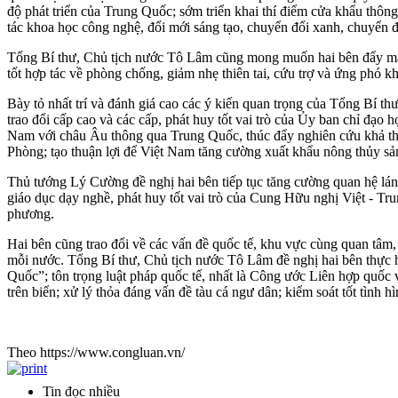
độ phát triển của Trung Quốc; sớm triển khai thí điểm cửa khẩu thô
tác khoa học công nghệ, đổi mới sáng tạo, chuyển đổi xanh, chuyển 
Tổng Bí thư, Chủ tịch nước Tô Lâm cũng mong muốn hai bên đẩy mạnh h
tốt hợp tác về phòng chống, giảm nhẹ thiên tai, cứu trợ và ứng phó k
Bày tỏ nhất trí và đánh giá cao các ý kiến quan trọng của Tổng Bí th
trao đổi cấp cao và các cấp, phát huy tốt vai trò của Ủy ban chỉ đạo 
Nam với châu Âu thông qua Trung Quốc, thúc đẩy nghiên cứu khả th
Phòng; tạo thuận lợi để Việt Nam tăng cường xuất khẩu nông thủy s
Thủ tướng Lý Cường đề nghị hai bên tiếp tục tăng cường quan hệ láng 
giáo dục dạy nghề, phát huy tốt vai trò của Cung Hữu nghị Việt - Tr
phương.
Hai bên cũng trao đổi về các vấn đề quốc tế, khu vực cùng quan tâm, n
mỗi nước. Tổng Bí thư, Chủ tịch nước Tô Lâm đề nghị hai bên thực h
Quốc”; tôn trọng luật pháp quốc tế, nhất là Công ước Liên hợp quốc
trên biển; xử lý thỏa đáng vấn đề tàu cá ngư dân; kiểm soát tốt tình h
Theo https://www.congluan.vn/
Tin đọc nhiều