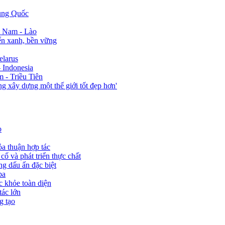
rung Quốc
t Nam - Lào
iển xanh, bền vững
elarus
 Indonesia
 - Triều Tiên
 xây dựng một thế giới tốt đẹp hơn'
o
ỏa thuận hợp tác
ố và phát triển thực chất
ng dấu ấn đặc biệt
ba
c khỏe toàn diện
tác lớn
g tạo