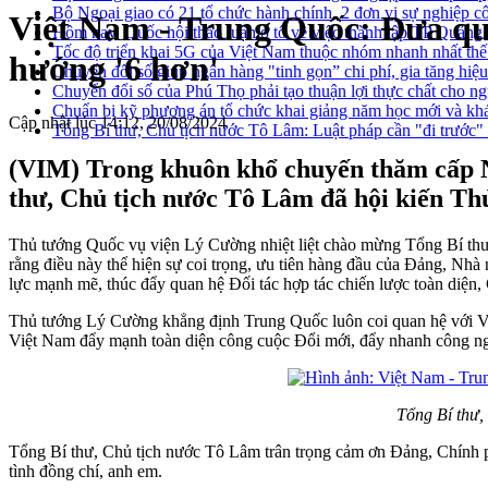
Bộ Ngoại giao có 21 tổ chức hành chính, 2 đơn vị sự nghiệp c
Việt Nam - Trung Quốc: Đưa qua
Hôm nay, Quốc hội thảo luận ở tổ về việc thành lập TP Quản
Tốc độ triển khai 5G của Việt Nam thuộc nhóm nhanh nhất thế
hướng '6 hơn'
Chuyển đổi số giúp ngân hàng "tinh gọn” chi phí, gia tăng hiệ
Chuyển đổi số của Phú Thọ phải tạo thuận lợi thực chất cho n
Chuẩn bị kỹ phương án tổ chức khai giảng năm học mới và khá
Cập nhật lúc 14:12, 20/08/2024
Tổng Bí thư, Chủ tịch nước Tô Lâm: Luật pháp cần "đi trước" đ
(VIM) Trong khuôn khổ chuyến thăm cấp N
thư, Chủ tịch nước Tô Lâm đã hội kiến T
Thủ tướng Quốc vụ viện Lý Cường nhiệt liệt chào mừng Tổng Bí thư,
rằng điều này thể hiện sự coi trọng, ưu tiên hàng đầu của Đảng, Nh
lực mạnh mẽ, thúc đẩy quan hệ Đối tác hợp tác chiến lược toàn diện,
Thủ tướng Lý Cường khẳng định Trung Quốc luôn coi quan hệ với Vi
Việt Nam đẩy mạnh toàn diện công cuộc Đổi mới, đẩy nhanh công ngh
Tổng Bí thư,
Tổng Bí thư, Chủ tịch nước Tô Lâm trân trọng cảm ơn Đảng, Chính p
tình đồng chí, anh em.