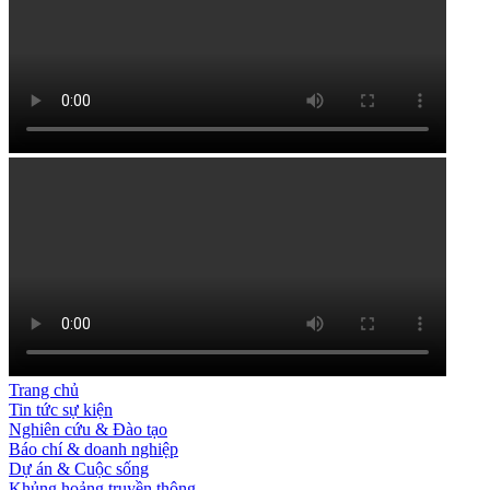
Trang chủ
Tin tức sự kiện
Nghiên cứu & Đào tạo
Báo chí & doanh nghiệp
Dự án & Cuộc sống
Khủng hoảng truyền thông