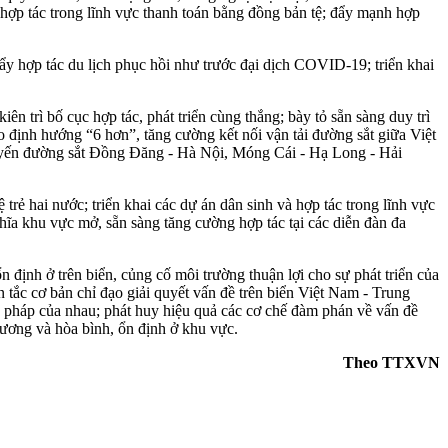
hợp tác trong lĩnh vực thanh toán bằng đồng bản tệ; đẩy mạnh hợp
ẩy hợp tác du lịch phục hồi như trước đại dịch COVID-19; triển khai
 trì bố cục hợp tác, phát triển cùng thắng; bày tỏ sẵn sàng duy trì
eo định hướng “6 hơn”, tăng cường kết nối vận tải đường sắt giữa Việt
tuyến đường sắt Đồng Đăng - Hà Nội, Móng Cái - Hạ Long - Hải
rẻ hai nước; triển khai các dự án dân sinh và hợp tác trong lĩnh vực
hĩa khu vực mở, sẵn sàng tăng cường hợp tác tại các diễn đàn đa
n định ở trên biển, củng cố môi trường thuận lợi cho sự phát triển của
ắc cơ bản chỉ đạo giải quyết vấn đề trên biển Việt Nam - Trung
 pháp của nhau; phát huy hiệu quả các cơ chế đàm phán về vấn đề
 phương và hòa bình, ổn định ở khu vực.
Theo TTXVN