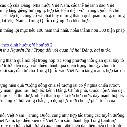
cao độ của Đảng, Nhà nước Việt Nam, các thế hệ lãnh đạo Việt
 hệ láng giềng hữu nghị, hợp tác toàn diện với Trung Quốc là chủ
m; sẽ tiếp tục củng cố và phát huy những thành quả quan trọng, những
 lai Việt Nam - Trung Quốc có ý nghĩa chiến lược.
n thắng lợi mục tiêu 100 năm thứ nhất, hoàn thành hơn 300 biện pháp
Bí thư Nguyễn Phú Trọng đối với quan hệ hai Đảng, hai nước.
 thành quả nổi bật trong hợp tác song phương thời gian qua; bày tỏ
ừ trước đến nay, với nhiều thành quả quan trọng: tin cậy chính trị
 khởi sắc; đầu tư của Trung Quốc vào Việt Nam tăng mạnh; hợp tác du
y dựng hiệu quả “Cộng đồng chia sẻ tương lai có ý nghĩa chiến lược”,
đẩy mạnh giao lưu, hợp tác kênh Đảng, Chính phủ, Quốc hội/Nhân đại,
 thực chất thu được nhiều thành quả to lớn hơn nữa; đẩy mạnh hợp tác
n tảng xã hội vững chắc, tạo động lực mới cho sự phát triển của
 nối Việt Nam - Trung Quốc, cũng như hợp tác trong các tuyến đường
Việt Nam, tạo điều kiện để Việt Nam sớm thành lập Tổng Lãnh sự
y mô lớn, chất lượng cao, công nghệ hiện đại, tiêu biểu cho trình