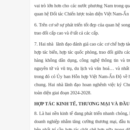
vai trò lớn hơn cho các nước phương Nam trong qua
quan hệ Đối tác Chiến lược toàn diện Việt Nam-Ấn Đ
6. Trên cơ sở sự phát triển tốt đẹp của quan hệ son
trao đổi cấp cao và ở tất cả các cấp.
7. Hai nhà lãnh đạo đánh giá cao các cơ chế hợp tác
hợp tác biển, hợp tác quốc phòng, trao đổi giữa cá
hàng không dân dụng, công nghệ thông tin và t
nguyên tử và vũ trụ, du lịch và văn hoá… và nhất 
trong đó có Ủy ban Hỗn hợp Việt Nam-Ấn Độ về hợp
chung. Hai nhà lãnh đạo hoan nghênh việc ký Chư
toàn diện giai đoạn 2024-2028.
HỢP TÁC KINH TẾ, THƯƠNG MẠI VÀ ĐẦU
8. Là hai nền kinh tế đang phát triển nhanh chóng, 
doanh nghiệp nhằm tăng cường thương mại, đầu t
bên nhất trí cần hợp tác chặt chẽ hơn nữa trong d