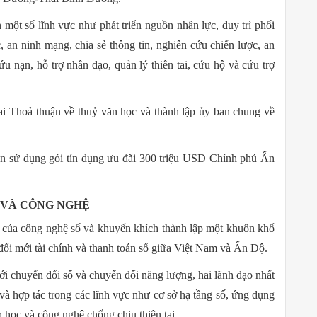
ên một số lĩnh vực như phát triển nguồn nhân lực, duy trì phối
, an ninh mạng, chia sẻ thông tin, nghiên cứu chiến lược, an
u nạn, hỗ trợ nhân đạo, quản lý thiên tai, cứu hộ và cứu trợ
hai Thoả thuận về thuỷ văn học và thành lập ủy ban chung về
án sử dụng gói tín dụng ưu đãi 300 triệu USD Chính phủ Ấn
C VÀ CÔNG NGHỆ
g của công nghệ số và khuyến khích thành lập một khuôn khổ
đổi mới tài chính và thanh toán số giữa Việt Nam và Ấn Độ.
ới chuyển đổi số và chuyển đổi năng lượng, hai lãnh đạo nhất
và hợp tác trong các lĩnh vực như cơ sở hạ tầng số, ứng dụng
h học và công nghệ chống chịu thiên tai.