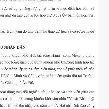
nh vực sử dụng năng lượng hạt nhân vì mục đích hòa bình và
hơn như đã trao đổi tại Kỳ họp thứ 3 của Ủy ban hỗn hợp Việt
 lập Trung tâm dò tìm, trạm thu thập dữ liệu và cơ sở xử lý dữ
ƯU NHÂN DÂN
riển trong khuôn khổ Hợp tác sông Hằng - sông Mekong thông
các học bổng giáo dục trong khuôn khổ Chương trình hợp tác
việc thành lập trung tâm hiệu năng cao về phát triển và đào
ố Hồ Chí Minh và Công viên phần mềm quân đội tại Trường
ợ của Chính phủ Ấn Độ.
oạt động trao đổi nghiên cứu, đào tạo và sinh viên giữa các
cứu của hai nước trong khuôn khổ tầm nhìn "Viksit Bharat @
át triển, có thu nhập cao năm 2045". Hai nhà lãnh đạo cũng