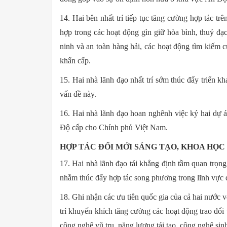
14. Hai bên nhất trí tiếp tục tăng cường hợp tác tr
hợp trong các hoạt động gìn giữ hòa bình, thuỷ đạc
ninh và an toàn hàng hải, các hoạt động tìm kiếm cứ
khẩn cấp.
15. Hai nhà lãnh đạo nhất trí sớm thúc đẩy triển k
vấn đề này.
16. Hai nhà lãnh đạo hoan nghênh việc ký hai dự 
Độ cấp cho Chính phủ Việt Nam.
HỢP TÁC ĐỔI MỚI SÁNG TẠO, KHOA HỌ
17. Hai nhà lãnh đạo tái khẳng định tầm quan trọn
nhằm thúc đẩy hợp tác song phương trong lĩnh vực 
18. Ghi nhận các ưu tiên quốc gia của cả hai nước v
trí khuyến khích tăng cường các hoạt động trao đổi 
công nghệ vũ trụ, năng lượng tái tạo, công nghệ sin