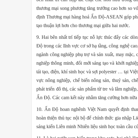
thương mại song phương tăng trưởng cao hơn so với
định Thương mại hàng hoá Ấn Độ-ASEAN góp phần l
tạo thuận lợi hơn cho thương mại giữa hai nước.
9. Hai bên nhất trí tiếp tục nỗ lực thúc đẩy các 
Độ trong các lĩnh vực cơ sở hạ tầng, công nghệ cao
ngành công nghiệp phụ trợ và sản xuất, may mặc, c
nghiệp thông minh, đổi mới sáng tạo và khởi nghiệ
tái tạo, điện, khí sinh học và sợi polyester … tại 
vực nông nghiệp, chế biến nông sản, thuỷ sản, chế 
phát triển đô thị, các sản phẩm từ tre và lâm nghiệp,
Ấn Độ. Các cam kết này nhằm tăng cường hơn nữa h
10. Ấn Độ hoan nghênh Việt Nam quyết định tham
hoàn thiện thủ tục nội bộ để chính thức gia nhập L
sáng kiến Liên minh Nhiên liệu sinh học toàn cầu 