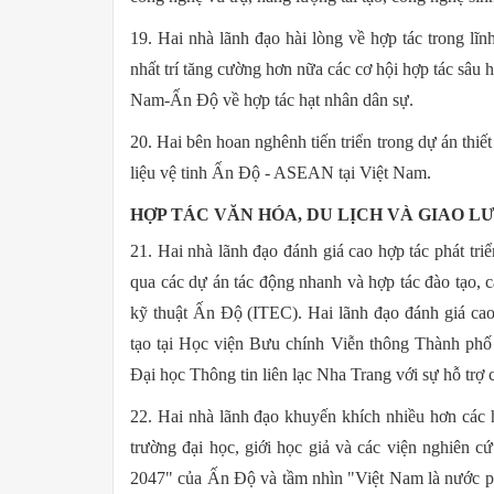
19. Hai nhà lãnh đạo hài lòng về hợp tác trong lĩ
nhất trí tăng cường hơn nữa các cơ hội hợp tác sâu 
Nam-Ấn Độ về hợp tác hạt nhân dân sự.
20. Hai bên hoan nghênh tiến triển trong dự án thiết
liệu vệ tinh Ấn Độ - ASEAN tại Việt Nam.
HỢP TÁC VĂN HÓA, DU LỊCH VÀ GIAO L
21. Hai nhà lãnh đạo đánh giá cao hợp tác phát t
qua các dự án tác động nhanh và hợp tác đào tạo, 
kỹ thuật Ấn Độ (ITEC). Hai lãnh đạo đánh giá cao 
tạo tại Học viện Bưu chính Viễn thông Thành ph
Đại học Thông tin liên lạc Nha Trang với sự hỗ tr
22. Hai nhà lãnh đạo khuyến khích nhiều hơn các h
trường đại học, giới học giả và các viện nghiên 
2047" của Ấn Độ và tầm nhìn "Việt Nam là nước ph