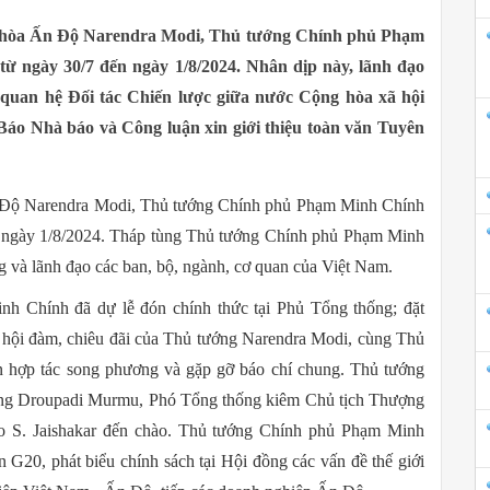
 hòa Ấn Độ Narendra Modi, Thủ tướng Chính phủ Phạm
 ngày 30/7 đến ngày 1/8/2024. Nhân dịp này, lãnh đạo
quan hệ Đối tác Chiến lược giữa nước Cộng hòa xã hội
áo Nhà báo và Công luận xin giới thiệu toàn văn Tuyên
n Độ Narendra Modi, Thủ tướng Chính phủ Phạm Minh Chính
n ngày 1/8/2024. Tháp tùng Thủ tướng Chính phủ Phạm Minh
g và lãnh đạo các ban, bộ, ngành, cơ quan của Việt Nam.
h Chính đã dự lễ đón chính thức tại Phủ Tổng thống; đặt
hội đàm, chiêu đãi của Thủ tướng Narendra Modi, cùng Thủ
n hợp tác song phương và gặp gỡ báo chí chung. Thủ tướng
ống Droupadi Murmu, Phó Tổng thống kiêm Chủ tịch Thượng
ao S. Jaishakar đến chào. Thủ tướng Chính phủ Phạm Minh
 G20, phát biểu chính sách tại Hội đồng các vấn đề thế giới