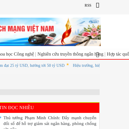
RSS
oa học Công nghệ
Nghiên cứu truyền thông ngân hàng
Hợp tác quố
5 tỷ USD, hướng tới 50 tỷ USD
Hiệu trưởng, hiệu phó dôi dư sau sáp nhập 
TIN ĐỌC NHIỀU
Thủ tướng Phạm Minh Chính: Đẩy mạnh chuyển
đổi số để hỗ trợ giám sát ngân hàng, phòng chống