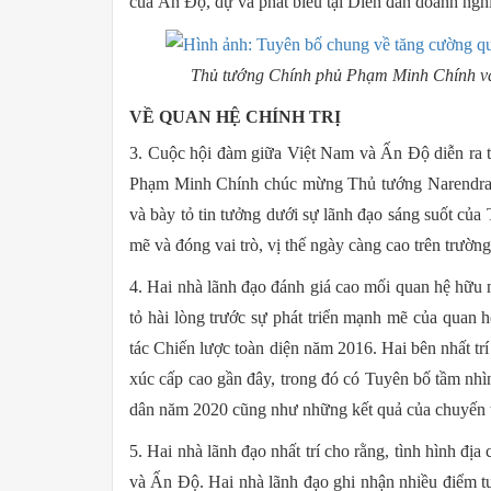
của Ấn Độ, dự và phát biểu tại Diễn đàn doanh ng
Thủ tướng Chính phủ Phạm Minh Chính v
VỀ QUAN HỆ CHÍNH TRỊ
3. Cuộc hội đàm giữa Việt Nam và Ấn Độ diễn ra 
Phạm Minh Chính chúc mừng Thủ tướng Narendra Mo
và bày tỏ tin tưởng dưới sự lãnh đạo sáng suốt của
mẽ và đóng vai trò, vị thế ngày càng cao trên trường
4. Hai nhà lãnh đạo đánh giá cao mối quan hệ hữu 
tỏ hài lòng trước sự phát triển mạnh mẽ của quan 
tác Chiến lược toàn diện năm 2016. Hai bên nhất trí 
xúc cấp cao gần đây, trong đó có Tuyên bố tầm nh
dân năm 2020 cũng như những kết quả của chuyến 
5. Hai nhà lãnh đạo nhất trí cho rằng, tình hình địa
và Ấn Độ. Hai nhà lãnh đạo ghi nhận nhiều điểm tư