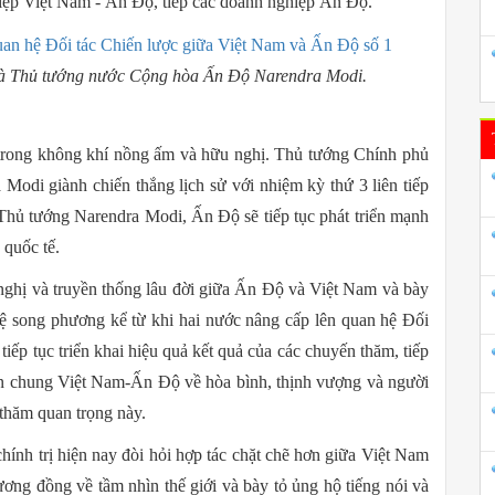
hiệp Việt Nam - Ấn Độ, tiếp các doanh nghiệp Ấn Độ.
à Thủ tướng nước Cộng hòa Ấn Độ Narendra Modi.
trong không khí nồng ấm và hữu nghị. Thủ tướng Chính phủ
di giành chiến thắng lịch sử với nhiệm kỳ thứ 3 liên tiếp
 Thủ tướng Narendra Modi, Ấn Độ sẽ tiếp tục phát triển mạnh
 quốc tế.
nghị và truyền thống lâu đời giữa Ấn Độ và Việt Nam và bày
hệ song phương kể từ khi hai nước nâng cấp lên quan hệ Đối
tiếp tục triển khai hiệu quả kết quả của các chuyến thăm, tiếp
ìn chung Việt Nam-Ấn Độ về hòa bình, thịnh vượng và người
thăm quan trọng này.
 chính trị hiện nay đòi hỏi hợp tác chặt chẽ hơn giữa Việt Nam
ơng đồng về tầm nhìn thế giới và bày tỏ ủng hộ tiếng nói và