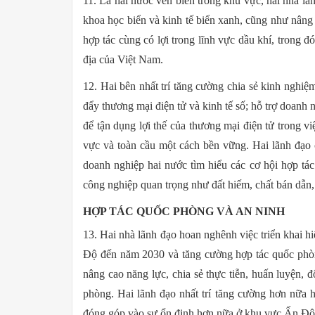
11. Là hai nước ven biển trong khu vực, hai nhà lãn
khoa học biển và kinh tế biển xanh, cũng như nâng 
hợp tác cùng có lợi trong lĩnh vực dầu khí, trong đ
địa của Việt Nam.
12. Hai bên nhất trí tăng cường chia sẻ kinh nghiệ
đẩy thương mại điện tử và kinh tế số; hỗ trợ doanh 
để tận dụng lợi thế của thương mại điện tử trong vi
vực và toàn cầu một cách bền vững. Hai lãnh đạo
doanh nghiệp hai nước tìm hiểu các cơ hội hợp tác 
công nghiệp quan trọng như đất hiếm, chất bán dẫn, 
HỢP TÁC QUỐC PHÒNG VÀ AN NINH
13. Hai nhà lãnh đạo hoan nghênh việc triển khai
Độ đến năm 2030 và tăng cường hợp tác quốc phòn
nâng cao năng lực, chia sẻ thực tiễn, huấn luyện, 
phòng. Hai lãnh đạo nhất trí tăng cường hơn nữa 
đóng góp vào sự ổn định hơn nữa ở khu vực Ấn Đ