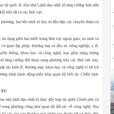
n hệ quốc tế. Hai nhà Lãnh đạo nhất trí tăng cường hơn nữa
ộ trên tất cả các lĩnh vực.
g phương, hai bên nhất trí duy trì đều đặn các chuyến thăm và
 đa dạng giữa hai nước trong lĩnh vực ngoại giao, an ninh và
c cơ quan lập pháp, thương mại và đầu tư, nông nghiệp, y tế,
ruyền thông, khoa học và công nghệ, bao gồm năng lượng
trí tăng cường đối thoại song phương trên các lĩnh vực này,
 tác kinh tế, thương mại, khoa học và công nghệ vì lợi ích
ơng trình hành động triển khai quan hệ Đối tác Chiến lược
 TƯ
hai nhà lãnh đạo nhất trí thúc đẩy hợp tác giữa Chính phủ và
ư song phương cũng như quan hệ đối tác về công nghệ. Hai
ỡ bỏ các rào cản thương mại nhằm tạo thuận lợi và thúc đẩy