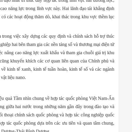
h đạo nhất trí thúc đẩy hợp tác trong lĩnh vực hải dương học,
cao năng lực trong lĩnh vực này. Hai lãnh đạo tái khẳng định
ó có các hoạt động thăm dò, khai thác trong khu vực thềm lục
m trong việc xây dựng các quy định và chính sách hỗ trợ thúc
nghiệp hai bên tham gia các nền tảng số và thương mại điện tử
ệc nâng cao năng lực xuất khẩu và tham gia chuỗi giá trị khu
 cũng khuyến khích các cơ quan liên quan của Chính phủ và
về kinh tế xanh, kinh tế tuần hoàn, kinh tế số và các ngành
vật liệu nano.
 hiệu quả Tầm nhìn chung về hợp tác quốc phòng Việt Nam-Ấn
g giữa hai nước trong những năm gần đây trong đào tạo và
đối thoại chính sách quốc phòng và hợp tác công nghiệp quốc
hợp tác quốc phòng dựa trên các ưu tiên và quan tâm chung,
ộ Dương-Thái Bình Dương.