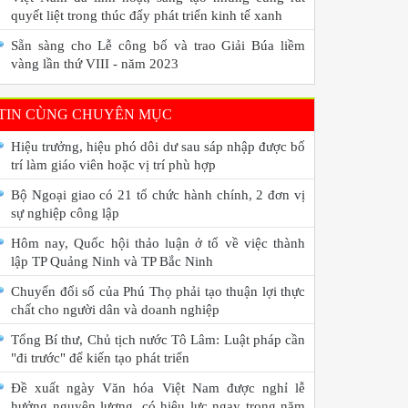
quyết liệt trong thúc đẩy phát triển kinh tế xanh
Sẵn sàng cho Lễ công bố và trao Giải Búa liềm
vàng lần thứ VIII - năm 2023
TIN CÙNG CHUYÊN MỤC
Hiệu trưởng, hiệu phó dôi dư sau sáp nhập được bố
trí làm giáo viên hoặc vị trí phù hợp
Bộ Ngoại giao có 21 tổ chức hành chính, 2 đơn vị
sự nghiệp công lập
Hôm nay, Quốc hội thảo luận ở tổ về việc thành
lập TP Quảng Ninh và TP Bắc Ninh
Chuyển đổi số của Phú Thọ phải tạo thuận lợi thực
chất cho người dân và doanh nghiệp
Tổng Bí thư, Chủ tịch nước Tô Lâm: Luật pháp cần
"đi trước" để kiến tạo phát triển
Đề xuất ngày Văn hóa Việt Nam được nghỉ lễ
hưởng nguyên lương, có hiệu lực ngay trong năm