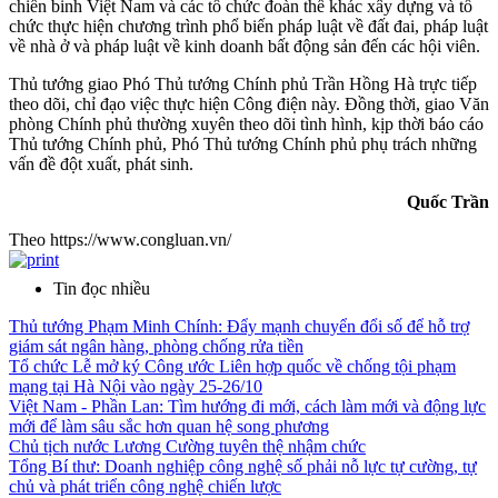
chiến binh Việt Nam và các tổ chức đoàn thể khác xây dựng và tổ
chức thực hiện chương trình phổ biến pháp luật về đất đai, pháp luật
về nhà ở và pháp luật về kinh doanh bất động sản đến các hội viên.
Thủ tướng giao Phó Thủ tướng Chính phủ Trần Hồng Hà trực tiếp
theo dõi, chỉ đạo việc thực hiện Công điện này. Đồng thời, giao Văn
phòng Chính phủ thường xuyên theo dõi tình hình, kịp thời báo cáo
Thủ tướng Chính phủ, Phó Thủ tướng Chính phủ phụ trách những
vấn đề đột xuất, phát sinh.
Quốc Trần
Theo https://www.congluan.vn/
Tin đọc nhiều
Thủ tướng Phạm Minh Chính: Đẩy mạnh chuyển đổi số để hỗ trợ
giám sát ngân hàng, phòng chống rửa tiền
Tổ chức Lễ mở ký Công ước Liên hợp quốc về chống tội phạm
mạng tại Hà Nội vào ngày 25-26/10
Việt Nam - Phần Lan: Tìm hướng đi mới, cách làm mới và động lực
mới để làm sâu sắc hơn quan hệ song phương
Chủ tịch nước Lương Cường tuyên thệ nhậm chức
Tổng Bí thư: Doanh nghiệp công nghệ số phải nỗ lực tự cường, tự
chủ và phát triển công nghệ chiến lược