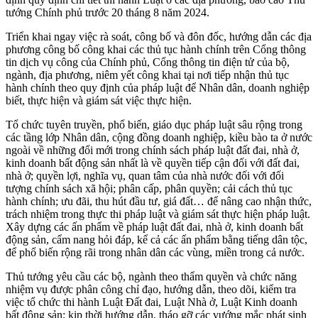
tướng Chính phủ trước 20 tháng 8 năm 2024.
Triển khai ngay việc rà soát, công bố và đôn đốc, hướng dẫn các địa
phương công bố công khai các thủ tục hành chính trên Cổng thông
tin dịch vụ công của Chính phủ, Cổng thông tin điện tử của bộ,
ngành, địa phương, niêm yết công khai tại nơi tiếp nhận thủ tục
hành chính theo quy định của pháp luật để Nhân dân, doanh nghiệp
biết, thực hiện và giám sát việc thực hiện.
Tổ chức tuyên truyền, phổ biến, giáo dục pháp luật sâu rộng trong
các tầng lớp Nhân dân, cộng đồng doanh nghiệp, kiều bào ta ở nước
ngoài về những đổi mới trong chính sách pháp luật đất đai, nhà ở,
kinh doanh bất động sản nhất là về quyền tiếp cận đối với đất đai,
nhà ở; quyền lợi, nghĩa vụ, quan tâm của nhà nước đối với đối
tượng chính sách xã hội; phân cấp, phân quyền; cải cách thủ tục
hành chính; ưu đãi, thu hút đầu tư, giá đất… để nâng cao nhận thức,
trách nhiệm trong thực thi pháp luật và giám sát thực hiện pháp luật.
Xây dựng các ấn phẩm về pháp luật đất đai, nhà ở, kinh doanh bất
động sản, cẩm nang hỏi đáp, kể cả các ấn phẩm bằng tiếng dân tộc,
để phổ biến rộng rãi trong nhân dân các vùng, miền trong cả nước.
Thủ tướng yêu cầu các bộ, ngành theo thẩm quyền và chức năng
nhiệm vụ được phân công chỉ đạo, hướng dẫn, theo dõi, kiểm tra
việc tổ chức thi hành Luật Đất đai, Luật Nhà ở, Luật Kinh doanh
bất động sản; kịp thời hướng dẫn, tháo gỡ các vướng mắc phát sinh