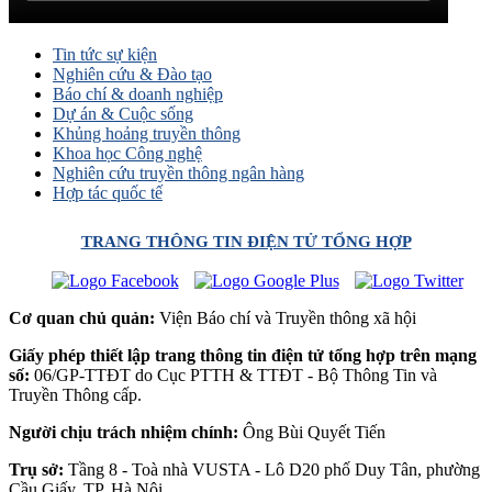
Tin tức sự kiện
Nghiên cứu & Đào tạo
Báo chí & doanh nghiệp
Dự án & Cuộc sống
Khủng hoảng truyền thông
Khoa học Công nghệ
Nghiên cứu truyền thông ngân hàng
Hợp tác quốc tế
TRANG THÔNG TIN ĐIỆN TỬ TỔNG HỢP
Cơ quan chủ quản:
Viện Báo chí và Truyền thông xã hội
Giấy phép thiết lập trang thông tin điện tử tổng hợp trên mạng
số:
06/GP-TTĐT do Cục PTTH & TTĐT - Bộ Thông Tin và
Truyền Thông cấp.
Người chịu trách nhiệm chính:
Ông Bùi Quyết Tiến
Trụ sở:
Tầng 8 - Toà nhà VUSTA - Lô D20 phố Duy Tân, phường
Cầu Giấy, TP. Hà Nội.