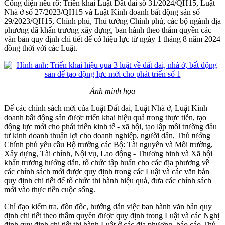
Công điện nêu rõ: Triển khai Luật Đất đai số 31/2024/QH15, Luật
Nhà ở số 27/2023/QH15 và Luật Kinh doanh bất động sản số
29/2023/QH15, Chính phủ, Thủ tướng Chính phủ, các bộ ngành địa
phương đã khẩn trương xây dựng, ban hành theo thẩm quyền các
văn bản quy định chi tiết để có hiệu lực từ ngày 1 tháng 8 năm 2024
đồng thời với các Luật.
Ảnh minh họa
Để các chính sách mới của Luật Đất đai, Luật Nhà ở, Luật Kinh
doanh bất động sản được triển khai hiệu quả trong thực tiễn, tạo
động lực mới cho phát triển kinh tế - xã hội, tạo lập môi trường đầu
tư kinh doanh thuận lợi cho doanh nghiệp, người dân, Thủ tướng
Chính phủ yêu cầu Bộ trưởng các Bộ: Tài nguyên và Môi trường,
Xây dựng, Tài chính, Nội vụ, Lao động - Thương binh và Xã hội
khẩn trương hướng dẫn, tổ chức tập huấn cho các địa phương về
các chính sách mới được quy định trong các Luật và các văn bản
quy định chi tiết để tổ chức thi hành hiệu quả, đưa các chính sách
mới vào thực tiễn cuộc sống.
Chỉ đạo kiểm tra, đôn đốc, hướng dẫn việc ban hành văn bản quy
định chi tiết theo thẩm quyền được quy định trong Luật và các Nghị
định quy định chi tiết thi hành Luật ở các địa phương, báo cáo Thủ