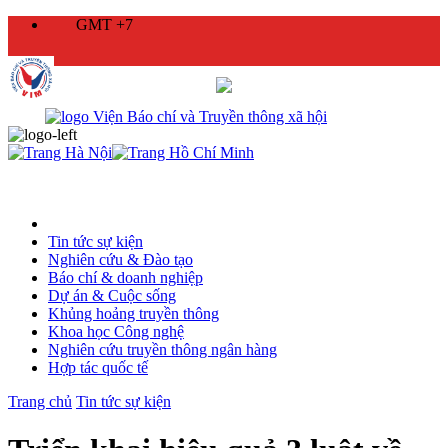
GMT +7
Tin tức sự kiện
Nghiên cứu & Đào tạo
Báo chí & doanh nghiệp
Dự án & Cuộc sống
Khủng hoảng truyền thông
Khoa học Công nghệ
Nghiên cứu truyền thông ngân hàng
Hợp tác quốc tế
Trang chủ
Tin tức sự kiện