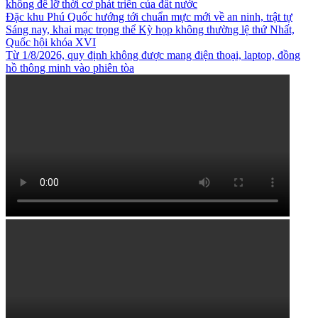
không để lỡ thời cơ phát triển của đất nước
Đặc khu Phú Quốc hướng tới chuẩn mực mới về an ninh, trật tự
Sáng nay, khai mạc trọng thể Kỳ họp không thường lệ thứ Nhất,
Quốc hội khóa XVI
Từ 1/8/2026, quy định không được mang điện thoại, laptop, đồng
hồ thông minh vào phiên tòa