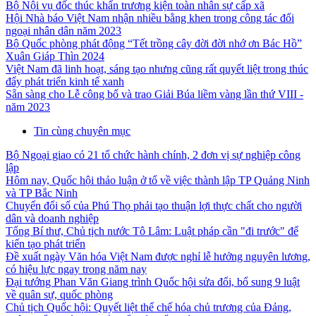
Bộ Nội vụ đốc thúc khẩn trương kiện toàn nhân sự cấp xã
Hội Nhà báo Việt Nam nhận nhiều bằng khen trong công tác đối
ngoại nhân dân năm 2023
Bộ Quốc phòng phát động “Tết trồng cây đời đời nhớ ơn Bác Hồ”
Xuân Giáp Thìn 2024
Việt Nam đã linh hoạt, sáng tạo nhưng cũng rất quyết liệt trong thúc
đẩy phát triển kinh tế xanh
Sẵn sàng cho Lễ công bố và trao Giải Búa liềm vàng lần thứ VIII -
năm 2023
Tin cùng chuyên mục
Bộ Ngoại giao có 21 tổ chức hành chính, 2 đơn vị sự nghiệp công
lập
Hôm nay, Quốc hội thảo luận ở tổ về việc thành lập TP Quảng Ninh
và TP Bắc Ninh
Chuyển đổi số của Phú Thọ phải tạo thuận lợi thực chất cho người
dân và doanh nghiệp
Tổng Bí thư, Chủ tịch nước Tô Lâm: Luật pháp cần "đi trước" để
kiến tạo phát triển
Đề xuất ngày Văn hóa Việt Nam được nghỉ lễ hưởng nguyên lương,
có hiệu lực ngay trong năm nay
Đại tướng Phan Văn Giang trình Quốc hội sửa đổi, bổ sung 9 luật
về quân sự, quốc phòng
Chủ tịch Quốc hội: Quyết liệt thể chế hóa chủ trương của Đảng,