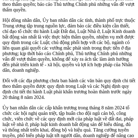
theo thẩm quyền; báo cáo Thủ tướng Chính phủ những vấn đề vượt
thẩm quyền.
Hội đồng nhân dân, Ủy ban nhân dân các tỉnh, thành phố trực thuộc
Trung ương tập trung nguồn lực, đảm bảo các điều kiện cần thiết,
chỉ đạo tổ chức thi hành Luật Đất đai, Luật Nhà ở, Luật Kinh doanh
bất động sản nhất là việc thực hiện thẩm quyền, nhiệm vụ mới được
quy định trong các Luật; chủ động phối hợp với các bộ, ngành có
liên quan giải quyết các vướng mắc phát sinh trong thực tiễn ở địa
phương; kịp thời báo cáo Chính phủ, Thủ tướng Chính phủ những
vấn đề vượt thẩm quyền, không để xảy ra ách tắc làm ảnh hưởng
đến phát triển kinh tế - xã hội, quyền và lợi ích hợp pháp của Nhân
dân, doanh nghiệp.
Đối với các địa phương chưa ban hành các văn bản quy định chi tiết
theo thẩm quyền được quy định trong Luật và các Nghị định quy
định chi tiết thi hành Luật phải khẩn trương hoàn thành trước ngày
20 tháng 8 năm 2024.
Ủy ban nhân dân các cấp khẩn trương trong tháng 8 năm 2024 tổ
chức các hội nghị quán triệt, tập huấn cho đội ngũ cán bộ, công
chức, viên chức về các quy định mới của pháp luật về đất đai, pháp
luật về nhà ở, pháp luật kinh doanh bất động sản để hiểu đúng, đủ
và thống nhất triển khai, đồng bộ và hiệu quả. Tăng cường tuyên
truyền, phổ biến pháp luật tới người dân, doanh nghiệp để nâng cao