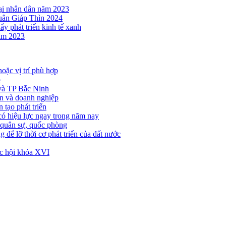
ại nhân dân năm 2023
uân Giáp Thìn 2024
ẩy phát triển kinh tế xanh
năm 2023
hoặc vị trí phù hợp
p
 và TP Bắc Ninh
ân và doanh nghiệp
 tạo phát triển
ó hiệu lực ngay trong năm nay
 quân sự, quốc phòng
 để lỡ thời cơ phát triển của đất nước
ốc hội khóa XVI