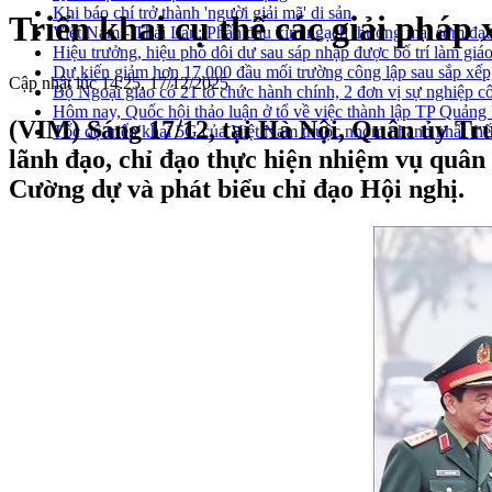
Khi báo chí trở thành 'người giải mã' di sản
Triển khai cụ thể các giải phá
Việt Nam - Thái Lan: Phấn đấu kim ngạch thương mại sớm đạt
Hiệu trưởng, hiệu phó dôi dư sau sáp nhập được bố trí làm giáo
Dự kiến giảm hơn 17.000 đầu mối trường công lập sau sắp xếp
Cập nhật lúc 14:25, 17/12/2025
Bộ Ngoại giao có 21 tổ chức hành chính, 2 đơn vị sự nghiệp c
Hôm nay, Quốc hội thảo luận ở tổ về việc thành lập TP Quản
(VIM) Sáng 17/12, tại Hà Nội, Quân ủy Tr
Tốc độ triển khai 5G của Việt Nam thuộc nhóm nhanh nhất thế
lãnh đạo, chỉ đạo thực hiện nhiệm vụ quâ
Cường dự và phát biểu chỉ đạo Hội nghị.