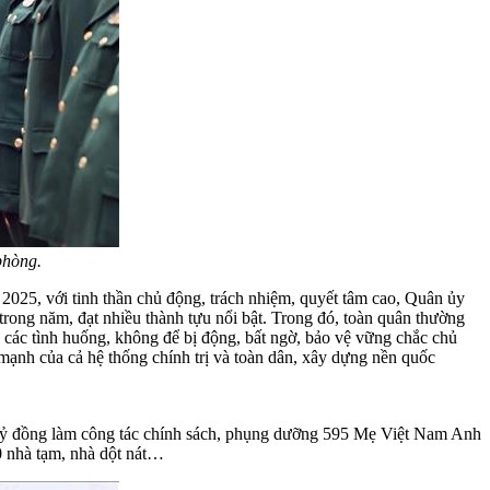
phòng.
025, với tinh thần chủ động, trách nhiệm, quyết tâm cao, Quân ủy
trong năm, đạt nhiều thành tựu nổi bật. Trong đó, toàn quân thường
ả các tình huống, không để bị động, bất ngờ, bảo vệ vững chắc chủ
 mạnh của cả hệ thống chính trị và toàn dân, xây dựng nền quốc
00 tỷ đồng làm công tác chính sách, phụng dưỡng 595 Mẹ Việt Nam Anh
0 nhà tạm, nhà dột nát…