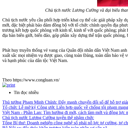
Chủ tịch nước Lương Cường và đại biểu tham
Chủ tịch nước yêu cầu phối hợp triển khai cụ thể các giải pháp xây
mới, đặc biệt phải bảo đảm đồng bộ với tổ chức chính quyền địa phương
trương kết hợp quốc phòng với kinh tế, kinh tế với quốc phòng; phát h
địa bàn biên giới, biển đảo, góp phần xây dựng thế trận quốc phòng, 
Phát huy truyền thống vẻ vang của Quân đội nhân dân Việt Nam anh 
xuất sắc mọi nhiệm vụ được giao, cùng toàn Đảng, toàn dân bảo vệ v
và hạnh phúc của dân tộc Việt Nam.
Theo https://www.congluan.vn/
Tin đọc nhiều
Thủ tướng Phạm Minh Chính: Đẩy mạnh chuyển đổi số để hỗ trợ giám
Tổ chức Lễ mở ký Công ước Liên hợp quốc về chống tội phạm mạng 
Việt Nam - Phần Lan: Tìm hướng đi mới, cách làm mới và động lực 
Chủ tịch nước Lương Cường tuyên thệ nhậm chức
Tổng Bí thư: Doanh nghiệp công nghệ số phải nỗ lực tự cường, tự ch
Bộ Nội vụ đốc thúc khẩn trương kiện toàn nhân sự cấp xã