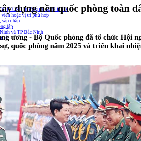
p xây dựng nền quốc phòng toàn d
 25 tỷ USD, hướng tới 50 tỷ USD
 viên hoặc vị trí phù hợp
, sáp nhập
ông lập
g Ninh và TP Bắc Ninh
ung ương - Bộ Quốc phòng đã tổ chức Hội ng
 giới
n sự, quốc phòng năm 2025 và triển khai nh