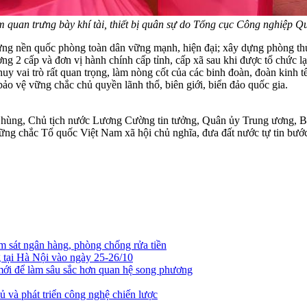
 quan trưng bày khí tài, thiết bị quân sự do Tổng cục Công nghiệ
 dựng nền quốc phòng toàn dân vững mạnh, hiện đại; xây dựng phòng th
 2 cấp và đơn vị hành chính cấp tỉnh, cấp xã sau khi được tổ chức lại,
uy vai trò rất quan trọng, làm nòng cốt của các binh đoàn, đoàn kinh tế
bảo vệ vững chắc chủ quyền lãnh thổ, biên giới, biển đảo quốc gia.
hùng, Chủ tịch nước Lương Cường tin tưởng, Quân ủy Trung ương, Bộ 
ững chắc Tổ quốc Việt Nam xã hội chủ nghĩa, đưa đất nước tự tin bướ
 sát ngân hàng, phòng chống rửa tiền
tại Hà Nội vào ngày 25-26/10
mới để làm sâu sắc hơn quan hệ song phương
ủ và phát triển công nghệ chiến lược