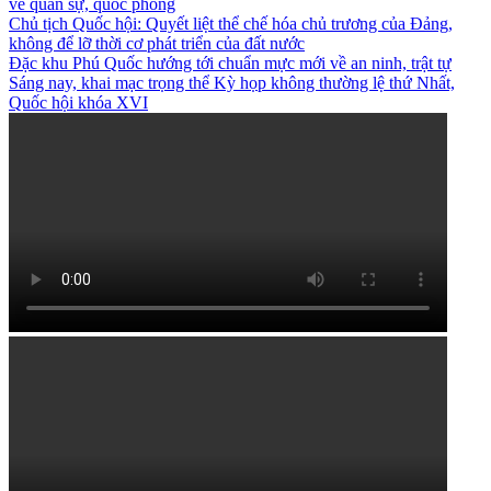
về quân sự, quốc phòng
Chủ tịch Quốc hội: Quyết liệt thể chế hóa chủ trương của Đảng,
không để lỡ thời cơ phát triển của đất nước
Đặc khu Phú Quốc hướng tới chuẩn mực mới về an ninh, trật tự
Sáng nay, khai mạc trọng thể Kỳ họp không thường lệ thứ Nhất,
Quốc hội khóa XVI