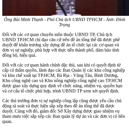
Ông Bùi Minh Thạnh - Phó Chủ tịch UBND TPHCM - Ảnh: Đình
Trọng
Đối với các cơ quan chuyên môn thuộc UBND TP, Chủ tịch
UBND TP.HCM chỉ đạo căn cứ trên đề án tổng thể đã được phê
duyệt để khẩn trương xây dựng đề án tổ chức lại các cơ quan và
đơn vị sự nghiệp, phù hợp với thực tiễn thành phố, đảm bảo tính
đồng bộ, hiệu quả.
Đối với các cơ quan hành chính đặc thù, sau khi có quyết định từ
cấp có thẩm quyền, lãnh đạo các Ban Quản lý các khu công nghiệp
và khu chế xuất tại TP.HCM, Bà Rịa - Vũng Tàu, Bình Dương,
Khu công nghệ cao và Khu nông nghiệp công nghệ cao TP.HCM
được giao xây dựng quy định về chức năng, nhiệm vụ, quyền hạn
và cơ cấu tổ chức phù hợp, trình UBND TP xem xét quyết định.
Các thủ trưởng đơn vị sự nghiệp công lập cũng được yêu cầu chủ
động rà soát và thực hiện sắp xếp theo đề án tổng thể đã được
duyệt. Cùng với đó, giám đốc Sở Xây dựng được giao nhiệm vụ
tham mưu việc sắp xếp các Ban quản lý dự án và các đơn vị có liên
quan.