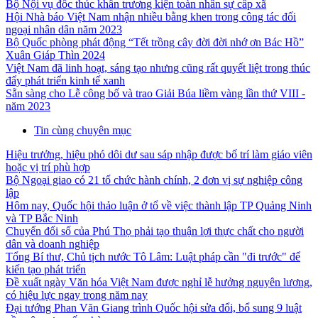
Bộ Nội vụ đốc thúc khẩn trương kiện toàn nhân sự cấp xã
Hội Nhà báo Việt Nam nhận nhiều bằng khen trong công tác đối
ngoại nhân dân năm 2023
Bộ Quốc phòng phát động “Tết trồng cây đời đời nhớ ơn Bác Hồ”
Xuân Giáp Thìn 2024
Việt Nam đã linh hoạt, sáng tạo nhưng cũng rất quyết liệt trong thúc
đẩy phát triển kinh tế xanh
Sẵn sàng cho Lễ công bố và trao Giải Búa liềm vàng lần thứ VIII -
năm 2023
Tin cùng chuyên mục
Hiệu trưởng, hiệu phó dôi dư sau sáp nhập được bố trí làm giáo viên
hoặc vị trí phù hợp
Bộ Ngoại giao có 21 tổ chức hành chính, 2 đơn vị sự nghiệp công
lập
Hôm nay, Quốc hội thảo luận ở tổ về việc thành lập TP Quảng Ninh
và TP Bắc Ninh
Chuyển đổi số của Phú Thọ phải tạo thuận lợi thực chất cho người
dân và doanh nghiệp
Tổng Bí thư, Chủ tịch nước Tô Lâm: Luật pháp cần "đi trước" để
kiến tạo phát triển
Đề xuất ngày Văn hóa Việt Nam được nghỉ lễ hưởng nguyên lương,
có hiệu lực ngay trong năm nay
Đại tướng Phan Văn Giang trình Quốc hội sửa đổi, bổ sung 9 luật