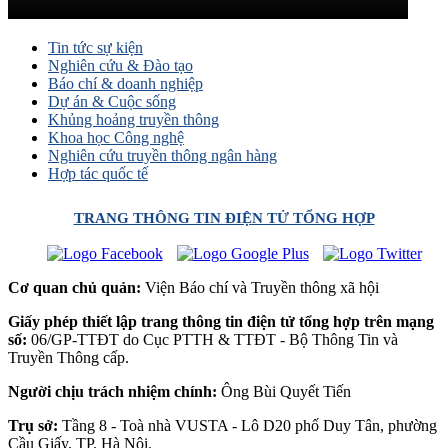
Tin tức sự kiện
Nghiên cứu & Đào tạo
Báo chí & doanh nghiệp
Dự án & Cuộc sống
Khủng hoảng truyền thông
Khoa học Công nghệ
Nghiên cứu truyền thông ngân hàng
Hợp tác quốc tế
TRANG THÔNG TIN ĐIỆN TỬ TỔNG HỢP
Cơ quan chủ quản:
Viện Báo chí và Truyền thông xã hội
Giấy phép thiết lập trang thông tin điện tử tổng hợp trên mạng
số:
06/GP-TTĐT do Cục PTTH & TTĐT - Bộ Thông Tin và
Truyền Thông cấp.
Người chịu trách nhiệm chính:
Ông Bùi Quyết Tiến
Trụ sở:
Tầng 8 - Toà nhà VUSTA - Lô D20 phố Duy Tân, phường
Cầu Giấy, TP. Hà Nội.