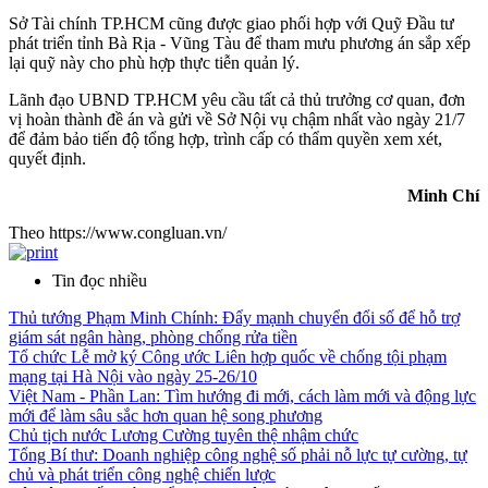
Sở Tài chính TP.HCM cũng được giao phối hợp với Quỹ Đầu tư
phát triển tỉnh Bà Rịa - Vũng Tàu để tham mưu phương án sắp xếp
lại quỹ này cho phù hợp thực tiễn quản lý.
Lãnh đạo UBND TP.HCM yêu cầu tất cả thủ trưởng cơ quan, đơn
vị hoàn thành đề án và gửi về Sở Nội vụ chậm nhất vào ngày 21/7
để đảm bảo tiến độ tổng hợp, trình cấp có thẩm quyền xem xét,
quyết định.
Minh Chí
Theo https://www.congluan.vn/
Tin đọc nhiều
Thủ tướng Phạm Minh Chính: Đẩy mạnh chuyển đổi số để hỗ trợ
giám sát ngân hàng, phòng chống rửa tiền
Tổ chức Lễ mở ký Công ước Liên hợp quốc về chống tội phạm
mạng tại Hà Nội vào ngày 25-26/10
Việt Nam - Phần Lan: Tìm hướng đi mới, cách làm mới và động lực
mới để làm sâu sắc hơn quan hệ song phương
Chủ tịch nước Lương Cường tuyên thệ nhậm chức
Tổng Bí thư: Doanh nghiệp công nghệ số phải nỗ lực tự cường, tự
chủ và phát triển công nghệ chiến lược