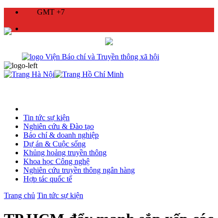
GMT +7
Tin tức sự kiện
Nghiên cứu & Đào tạo
Báo chí & doanh nghiệp
Dự án & Cuộc sống
Khủng hoảng truyền thông
Khoa học Công nghệ
Nghiên cứu truyền thông ngân hàng
Hợp tác quốc tế
Trang chủ
Tin tức sự kiện