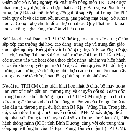
Giám đốc Sở Nông nghiệp và Phát triển nông thôn TP.HCM được
phân công xây dựng đề án hợp nhất các Quỹ Bảo vệ và Phát triển
rừng, Quỹ Bảo vệ môi trường, đồng thời sắp xếp lại Trung tâm Phát
triển quỹ đất và các ban bồi thường, giải phóng mặt bằng. Sở Khoa
học và Công nghệ chủ trì đề án hợp nhất các Quỹ Phát triển khoa
học và công nghệ cùng các đơn vị liên quan.
Sở Giáo dục và Đào tạo TP.HCM được giao chủ trì xây dựng đề án
sắp xếp các trường đại học, cao đẳng, trung cấp và trung tâm giáo
dục nghề nghiệp. Riêng đối với Trường đại học Y khoa Phạm Ngọc
Thạch, Trường đại học Sài Gòn và Trường đại học Thủ Dầu Một,
các trường tiếp tục hoạt động theo chức năng, nhiệm vụ hiện hành
cho đến khi có quyết định mới từ cấp có thẩm quyền. Khi đó, hiệu
trưởng các trường sẽ chủ động phối hợp các cơ quan liên quan xây
dựng quy chế tổ chức, hoạt động phù hợp trình phê duyệt.
Ngoài ra, TP.HCM cũng triển khai hợp nhất tổ chức bộ máy trong
lĩnh vực xúc tiến đầu tư - thương mại và chuyển đổi số. Giám đốc
Trung tâm Xúc tiến thương mại đầu tư TP.HCM được giao chủ trì
xây dựng đề án sáp nhập chức năng, nhiệm vụ của Trung tâm Xúc
tiến đầu tư, thương mại, du lịch tỉnh Bà Rịa - Vũng Tàu. Trong khi
đó, Giám đốc Trung tâm Chuyển đổi số TP.HCM xây dựng đề án
hợp nhất với Trung tâm Chuyển đổi số và Trung tâm Giám sát, Điều
hành thông minh (IOC) tỉnh Bình Dương, cùng với các trung tâm
công nghệ thông tin của Bà Rịa - Vũng Tàu và quận 1 (TP.HCM).