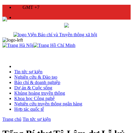
GMT +7
Tin tức sự kiện
Nghiên cứu & Đào tạo
Báo chí & doanh nghiệp
Dự án & Cuộc sống
Khủng hoảng truyền thông
Khoa học Công nghệ
Nghiên cứu truyền thông ngân hàng
Hợp tác quốc tế
Trang chủ
Tin tức sự kiện