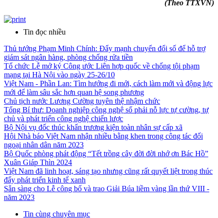
(Theo TTXVN)
Tin đọc nhiều
Thủ tướng Phạm Minh Chính: Đẩy mạnh chuyển đổi số để hỗ trợ
giám sát ngân hàng, phòng chống rửa tiền
Tổ chức Lễ mở ký Công ước Liên hợp quốc về chống tội phạm
mạng tại Hà Nội vào ngày 25-26/10
Việt Nam - Phần Lan: Tìm hướng đi mới, cách làm mới và động lực
mới để làm sâu sắc hơn quan hệ song phương
Chủ tịch nước Lương Cường tuyên thệ nhậm chức
Tổng Bí thư: Doanh nghiệp công nghệ số phải nỗ lực tự cường, tự
chủ và phát triển công nghệ chiến lược
Bộ Nội vụ đốc thúc khẩn trương kiện toàn nhân sự cấp xã
Hội Nhà báo Việt Nam nhận nhiều bằng khen trong công tác đối
ngoại nhân dân năm 2023
Bộ Quốc phòng phát động “Tết trồng cây đời đời nhớ ơn Bác Hồ”
Xuân Giáp Thìn 2024
Việt Nam đã linh hoạt, sáng tạo nhưng cũng rất quyết liệt trong thúc
đẩy phát triển kinh tế xanh
Sẵn sàng cho Lễ công bố và trao Giải Búa liềm vàng lần thứ VIII -
năm 2023
Tin cùng chuyên mục