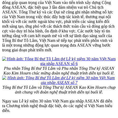
đóng góp quan trọng của Việt Nam vào tiến trình xây dựng Cộng
đồng ASEAN, đặc biệt qua 3 lần đảm nhiệm vai trò Chủ tịch
ASEAN. Tổng Thư ký và các Đại sứ cũng ghi nhận những nỗ lực
của Việt Nam trong việc thúc đẩy hợp tác kinh tế, thương mại nội
khối và với các nước ngoài khu vực, phát triển các sáng kiến đổi
mới sáng tạo, ứng phó với các thách thức toàn cầu và đóng góp tích
cực vào duy trì hòa bình, ổn định ở khu vực. Các nước bày tỏ tin
tưởng rằng với cam kết mạnh mẽ và với sự lãnh đạo sáng suốt của
Tổng Bí thư Tô Lâm, Việt Nam sẽ tiếp tục phát triển phồn vinh và
là một trong những động lực quan trọng đưa ASEAN vững bước
trong giai đoạn phát triển mới.
Phu nhân Tổng Bí thư Tô Lâm và Phu nhân Tổng Thư ký ASEAN
Kao Kim Hourn chúc mừng đoàn nghệ thuật trình diễn tại buổi lễ.
Tổng Bí thư Tô Lâm và Tổng Thư ký ASEAN Kao Kim Hourn chụp
ảnh chung với đoàn nghệ thuật trình diễn tại buổi lễ.
Ngay sau Lễ kỷ niệm 30 năm Việt Nam gia nhập ASEAN đã diễn
ra Chương trình nghệ thuật đặc biệt, do các nghệ sĩ Việt Nam biểu
diễn.