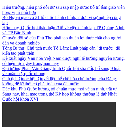
Hiệu trưởng, hiệu phó dôi dư sau sáp nhập được bố trí làm giáo viên
hoặc vị trí phù hợp
Bộ Ngoại giao có 21 tổ chức hành chính, 2 đơn vị sự nghiệp công
lập
Hôm nay, Quốc hội thảo luận ở tổ về việc thành lập TP Quảng Ninh
và TP Bắc Ninh
Chuyển đổi số của Phú Thọ phải tạo thuận lợi thực chất cho người
dân và doanh nghiệp
Tổng Bí thư, Chủ tịch nước Tô Lâm: Luật pháp cần "đi trước" để
kiến tạo phát triển
Đề xuất ngày Văn hóa Việt Nam được nghỉ lễ hưởng nguyên lương,
có hiệu lực ngay trong năm nay
Đại tướng Phan Văn Giang trình Quốc hội sửa đổi, bổ sung 9 luật
về quân sự, quốc phòng
Chủ tịch Quốc hội: Quyết liệt thể chế hóa chủ trương của Đảng,
không để lỡ thời cơ phát triển của đất nước
Đặc khu Phú Quốc hướng tới chuẩn mực mới về an ninh, trật tự
Sáng nay, khai mạc trọng thể Kỳ họp không thường lệ thứ Nhất,
Quốc hội khóa XVI