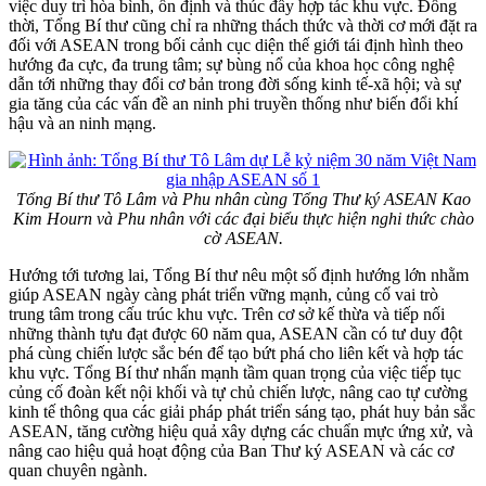
việc duy trì hòa bình, ổn định và thúc đẩy hợp tác khu vực. Đồng
thời, Tổng Bí thư cũng chỉ ra những thách thức và thời cơ mới đặt ra
đối với ASEAN trong bối cảnh cục diện thế giới tái định hình theo
hướng đa cực, đa trung tâm; sự bùng nổ của khoa học công nghệ
dẫn tới những thay đổi cơ bản trong đời sống kinh tế-xã hội; và sự
gia tăng của các vấn đề an ninh phi truyền thống như biến đổi khí
hậu và an ninh mạng.
Tổng Bí thư Tô Lâm và Phu nhân cùng Tổng Thư ký ASEAN Kao
Kim Hourn và Phu nhân với các đại biểu thực hiện nghi thức chào
cờ ASEAN.
Hướng tới tương lai, Tổng Bí thư nêu một số định hướng lớn nhằm
giúp ASEAN ngày càng phát triển vững mạnh, củng cố vai trò
trung tâm trong cấu trúc khu vực. Trên cơ sở kế thừa và tiếp nối
những thành tựu đạt được 60 năm qua, ASEAN cần có tư duy đột
phá cùng chiến lược sắc bén để tạo bứt phá cho liên kết và hợp tác
khu vực. Tổng Bí thư nhấn mạnh tầm quan trọng của việc tiếp tục
củng cố đoàn kết nội khối và tự chủ chiến lược, nâng cao tự cường
kinh tế thông qua các giải pháp phát triển sáng tạo, phát huy bản sắc
ASEAN, tăng cường hiệu quả xây dựng các chuẩn mực ứng xử, và
nâng cao hiệu quả hoạt động của Ban Thư ký ASEAN và các cơ
quan chuyên ngành.