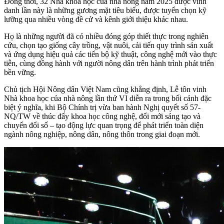
Đồng thời, 32 Nhà khoa học của nhà nông năm 2025 được vinh
danh lần này là những gương mặt tiêu biểu, được tuyển chọn kỹ
lưỡng qua nhiều vòng đề cử và kênh giới thiệu khác nhau.
Họ là những người đã có nhiều đóng góp thiết thực trong nghiên
cứu, chọn tạo giống cây trồng, vật nuôi, cải tiến quy trình sản xuất
và ứng dụng hiệu quả các tiến bộ kỹ thuật, công nghệ mới vào thực
tiễn, cùng đồng hành với người nông dân trên hành trình phát triển
bền vững.
Chủ tịch Hội Nông dân Việt Nam cũng khẳng định, Lễ tôn vinh
Nhà khoa học của nhà nông lần thứ VI diễn ra trong bối cảnh đặc
biệt ý nghĩa, khi Bộ Chính trị vừa ban hành Nghị quyết số 57-
NQ/TW về thúc đẩy khoa học công nghệ, đổi mới sáng tạo và
chuyển đổi số – tạo động lực quan trọng để phát triển toàn diện
ngành nông nghiệp, nông dân, nông thôn trong giai đoạn mới.