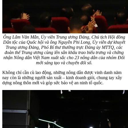
Ông Lâm Văn Mẫn, Ủy viên Trung ương Đảng, Chủ tịch Hội đồng
Dân tộc của Quốc hội và ông Nguyễn Phi Long, Ủy viên dự khuyết
Trung ương Đảng, Phó Bí thư thường trực Đảng ủy MTTQ, các
đoàn thể Trung ương cùng lên sân khấu trao biểu trưng và chứng
nhận Nông dân Việt Nam xuất sắc cho 23 nông dân của nhóm Đổi
mới sáng tạo và chuyển đổi số.
Không chỉ cần cù lao động, những nông dân được vinh danh năm
nay còn là những người sản xuất – kinh doanh giỏi, chung tay xây
dựng nông thôn mới và góp sức bảo vệ an ninh tổ quốc.