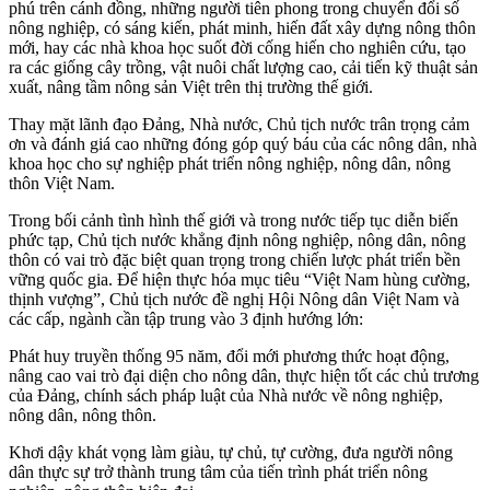
phú trên cánh đồng, những người tiên phong trong chuyển đổi số
nông nghiệp, có sáng kiến, phát minh, hiến đất xây dựng nông thôn
mới, hay các nhà khoa học suốt đời cống hiến cho nghiên cứu, tạo
ra các giống cây trồng, vật nuôi chất lượng cao, cải tiến kỹ thuật sản
xuất, nâng tầm nông sản Việt trên thị trường thế giới.
Thay mặt lãnh đạo Đảng, Nhà nước, Chủ tịch nước trân trọng cảm
ơn và đánh giá cao những đóng góp quý báu của các nông dân, nhà
khoa học cho sự nghiệp phát triển nông nghiệp, nông dân, nông
thôn Việt Nam.
Trong bối cảnh tình hình thế giới và trong nước tiếp tục diễn biến
phức tạp, Chủ tịch nước khẳng định nông nghiệp, nông dân, nông
thôn có vai trò đặc biệt quan trọng trong chiến lược phát triển bền
vững quốc gia. Để hiện thực hóa mục tiêu “Việt Nam hùng cường,
thịnh vượng”, Chủ tịch nước đề nghị Hội Nông dân Việt Nam và
các cấp, ngành cần tập trung vào 3 định hướng lớn:
Phát huy truyền thống 95 năm, đổi mới phương thức hoạt động,
nâng cao vai trò đại diện cho nông dân, thực hiện tốt các chủ trương
của Đảng, chính sách pháp luật của Nhà nước về nông nghiệp,
nông dân, nông thôn.
Khơi dậy khát vọng làm giàu, tự chủ, tự cường, đưa người nông
dân thực sự trở thành trung tâm của tiến trình phát triển nông