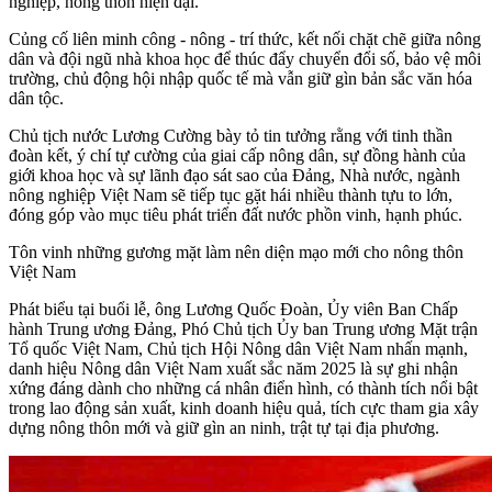
nghiệp, nông thôn hiện đại.
Củng cố liên minh công - nông - trí thức, kết nối chặt chẽ giữa nông
dân và đội ngũ nhà khoa học để thúc đẩy chuyển đổi số, bảo vệ môi
trường, chủ động hội nhập quốc tế mà vẫn giữ gìn bản sắc văn hóa
dân tộc.
Chủ tịch nước Lương Cường bày tỏ tin tưởng rằng với tinh thần
đoàn kết, ý chí tự cường của giai cấp nông dân, sự đồng hành của
giới khoa học và sự lãnh đạo sát sao của Đảng, Nhà nước, ngành
nông nghiệp Việt Nam sẽ tiếp tục gặt hái nhiều thành tựu to lớn,
đóng góp vào mục tiêu phát triển đất nước phồn vinh, hạnh phúc.
Tôn vinh những gương mặt làm nên diện mạo mới cho nông thôn
Việt Nam
Phát biểu tại buổi lễ, ông Lương Quốc Đoàn, Ủy viên Ban Chấp
hành Trung ương Đảng, Phó Chủ tịch Ủy ban Trung ương Mặt trận
Tổ quốc Việt Nam, Chủ tịch Hội Nông dân Việt Nam nhấn mạnh,
danh hiệu Nông dân Việt Nam xuất sắc năm 2025 là sự ghi nhận
xứng đáng dành cho những cá nhân điển hình, có thành tích nổi bật
trong lao động sản xuất, kinh doanh hiệu quả, tích cực tham gia xây
dựng nông thôn mới và giữ gìn an ninh, trật tự tại địa phương.