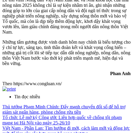
nông năm 2025 không chỉ là sự kiện nhằm tri ân, ghi nhận những
đóng góp to lớn của giai cấp nông dân và đội ngũ trí thức trong sự
nghiệp phát triển nông nghiệp, xây dựng nông thôn mới và bảo vệ
Tổ quốc, mà còn là dịp tiếp thêm động lực, khơi dậy khát vọng
vươn lên, làm giàu chính đáng trong mỗi người dân nông thôn Việt
Nam.
Những tấm gương được vinh danh hôm nay chính là biểu tượng cho
ý chí tự lực, sáng tạo, tinh thần đoàn kết và khát vọng cống hiến –
những giá trị cốt lõi sẽ tiếp tục dẫn dắt nông nghiệp, nông dân, nông
thôn Việt Nam bước vào thời kỳ phát triển mạnh mẽ, hiện đại và
bền vững.
Phan Anh
Theo https://www.congluan.vn/
Tin đọc nhiều
Thủ tướng Phạm Minh Chính: Đẩy mạnh chuyển đổi số để hỗ trợ
giám sát ngân hàng, phòng chống rửa tiền
Tổ chức Lễ mở ký Công ước Liên hợp quốc về chống tội phạm
mạng tại Hà Nội vào ngày 25-26/10
Việt Nam - Phần Lan: Tìm hướng đi mới, cách làm mới và động lực