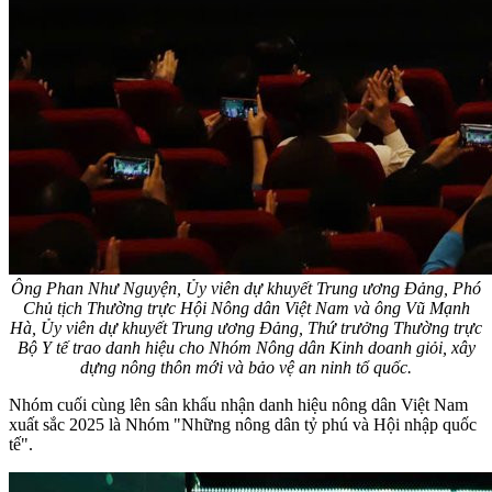
Ông Phan Như Nguyện, Ủy viên dự khuyết Trung ương Đảng, Phó
Chủ tịch Thường trực Hội Nông dân Việt Nam và ông Vũ Mạnh
Hà, Ủy viên dự khuyết Trung ương Đảng, Thứ trưởng Thường trực
Bộ Y tế trao danh hiệu cho Nhóm Nông dân Kinh doanh giỏi, xây
dựng nông thôn mới và bảo vệ an ninh tổ quốc.
Nhóm cuối cùng lên sân khấu nhận danh hiệu nông dân Việt Nam
xuất sắc 2025 là Nhóm "Những nông dân tỷ phú và Hội nhập quốc
tế".