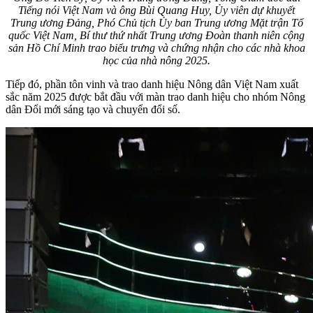
Tiếng nói Việt Nam và ông Bùi Quang Huy, Ủy viên dự khuyết
Trung ương Đảng, Phó Chủ tịch Ủy ban Trung ương Mặt trận Tổ
quốc Việt Nam, Bí thư thứ nhất Trung ương Đoàn thanh niên cộng
sản Hồ Chí Minh trao biểu trưng và chứng nhận cho các nhà khoa
học của nhà nông 2025.
Tiếp đó, phần tôn vinh và trao danh hiệu Nông dân Việt Nam xuất
sắc năm 2025 được bắt đầu với màn trao danh hiệu cho nhóm Nông
dân Đổi mới sáng tạo và chuyển đổi số.