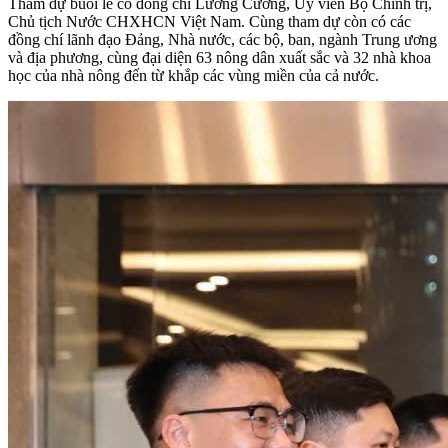
Tham dự buổi lễ có đồng chí Lương Cường, Ủy viên Bộ Chính trị,
Chủ tịch Nước CHXHCN Việt Nam. Cùng tham dự còn có các
đồng chí lãnh đạo Đảng, Nhà nước, các bộ, ban, ngành Trung ương
và địa phương, cùng đại diện 63 nông dân xuất sắc và 32 nhà khoa
học của nhà nông đến từ khắp các vùng miền của cả nước.