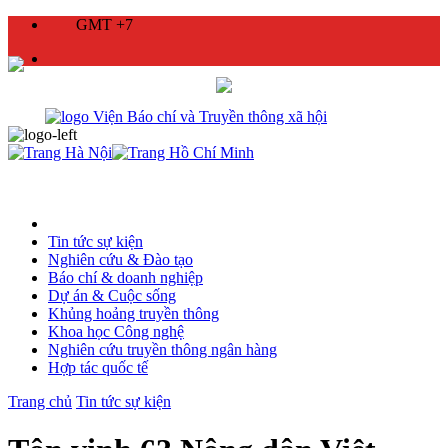
GMT +7
Tin tức sự kiện
Nghiên cứu & Đào tạo
Báo chí & doanh nghiệp
Dự án & Cuộc sống
Khủng hoảng truyền thông
Khoa học Công nghệ
Nghiên cứu truyền thông ngân hàng
Hợp tác quốc tế
Trang chủ
Tin tức sự kiện