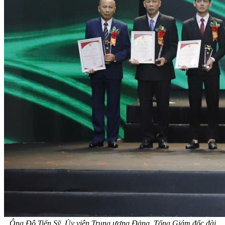
Ông Đỗ Tiến Sỹ, Ủy viên Trung ương Đảng, Tổng Giám đốc đài