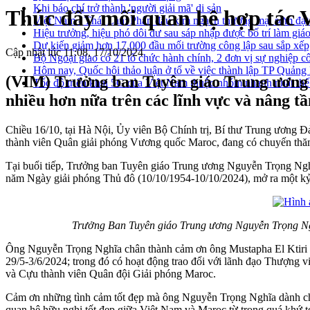
Khi báo chí trở thành 'người giải mã' di sản
Thúc đẩy mối quan hệ hợp tác V
Việt Nam - Thái Lan: Phấn đấu kim ngạch thương mại sớm đạt
Hiệu trưởng, hiệu phó dôi dư sau sáp nhập được bố trí làm giáo
Dự kiến giảm hơn 17.000 đầu mối trường công lập sau sắp xếp
Cập nhật lúc 11:08, 17/10/2024
Bộ Ngoại giao có 21 tổ chức hành chính, 2 đơn vị sự nghiệp c
Hôm nay, Quốc hội thảo luận ở tổ về việc thành lập TP Quản
(VIM) Trưởng ban Tuyên giáo Trung ương
Tốc độ triển khai 5G của Việt Nam thuộc nhóm nhanh nhất thế
nhiều hơn nữa trên các lĩnh vực và nâng tầ
Chiều 16/10, tại Hà Nội, Ủy viên Bộ Chính trị, Bí thư Trung ương
thành viên Quân giải phóng Vương quốc Maroc, đang có chuyến thăm
Tại buổi tiếp, Trưởng ban Tuyên giáo Trung ương Nguyễn Trọng Nghĩ
năm Ngày giải phóng Thủ đô (10/10/1954-10/10/2024), mở ra một kỷ
Trưởng Ban Tuyên giáo Trung ương Nguyễn Trọng Ngh
Ông Nguyễn Trọng Nghĩa chân thành cảm ơn ông Mustapha El Ktiri đ
29/5-3/6/2024; trong đó có hoạt động trao đổi với lãnh đạo Thượng 
và Cựu thành viên Quân đội Giải phóng Maroc.
Cảm ơn những tình cảm tốt đẹp mà ông Nguyễn Trọng Nghĩa dành ch
quan hệ hữu nghị tốt đẹp giữa Việt Nam và Maroc từ trong quá khứ tới