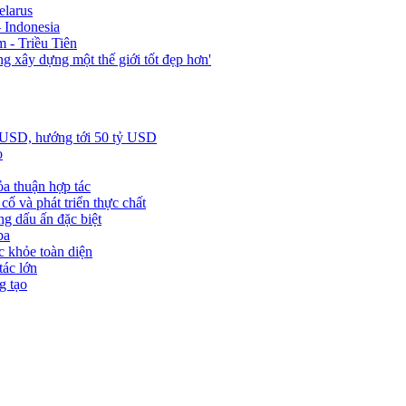
elarus
 Indonesia
 - Triều Tiên
 xây dựng một thế giới tốt đẹp hơn'
ỷ USD, hướng tới 50 tỷ USD
o
ỏa thuận hợp tác
ố và phát triển thực chất
ng dấu ấn đặc biệt
ba
c khỏe toàn diện
tác lớn
g tạo