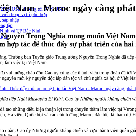
iệt Nam - Maroc ngày càng phát
 25 tỷ USD, hướng tới 50 tỷ USD
 viên hoặc vị trí phù hợp
, sáp nhập
ông lập
g Ninh và TP Bắc Ninh
 Nguyễn Trọng Nghĩa mong muốn Việt Nam-M
 giới
m hợp tác để thúc đẩy sự phát triển của hai
 Đảng, Trưởng ban Tuyên giáo Trung ương Nguyễn Trọng Nghĩa đã tiếp
, làm việc tại Việt Nam.
a vui mừng chào đón Cao ủy cùng các thành viên trong đoàn đã tới V
 nguyên mới-kỷ nguyên độc lập dân tộc và chủ nghĩa xã hội ở Việt N
ĩa tiếp Ngài Mustapha El Ktiri, Cao ủy Những người kháng chiến v
ã tạo những điều kiện thuận lợi trong chuyến thăm làm việc tại Vươ
viện, Hạ viện, Quốc hội và các chính đảng Maroc; đặc biệt là tham dự
o đoàn, Cao ủy Những người kháng chiến và cựu thành viên quân giả
 hiện tại.