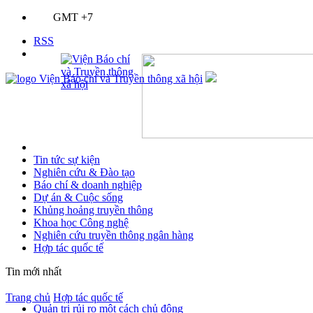
GMT +7
RSS
Tin tức sự kiện
Nghiên cứu & Đào tạo
Báo chí & doanh nghiệp
Dự án & Cuộc sống
Khủng hoảng truyền thông
Khoa học Công nghệ
Nghiên cứu truyền thông ngân hàng
Hợp tác quốc tế
Tin mới nhất
Trang chủ
Hợp tác quốc tế
Quản trị rủi ro một cách chủ động