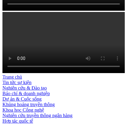
Trang chủ
Tin tức sự kiện
Nghiên cứu & Đào tạo
Báo chí & doanh nghiệp
Dự án & Cuộc sống
Khủng hoảng truyền thông
Khoa học Công nghệ
Nghiên cứu truyền thông ngân hàng
Hợp tác quốc tế