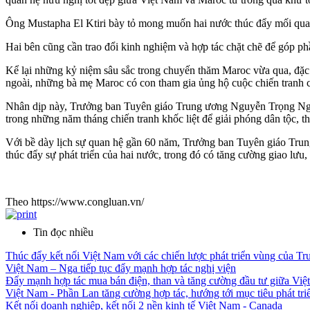
Ông Mustapha El Ktiri bày tỏ mong muốn hai nước thúc đẩy mối quan h
Hai bên cũng cần trao đổi kinh nghiệm và hợp tác chặt chẽ để góp ph
Kể lại những kỷ niệm sâu sắc trong chuyến thăm Maroc vừa qua, đặc
ngoài, những bà mẹ Maroc có con tham gia ủng hộ cuộc chiến tranh 
Nhân dịp này, Trưởng ban Tuyên giáo Trung ương Nguyễn Trọng Ngh
trong những năm tháng chiến tranh khốc liệt để giải phóng dân tộc, 
Với bề dày lịch sự quan hệ gần 60 năm, Trưởng ban Tuyên giáo Trun
thúc đẩy sự phát triển của hai nước, trong đó có tăng cường giao lưu
Theo https://www.congluan.vn/
Tin đọc nhiều
Thúc đẩy kết nối Việt Nam với các chiến lược phát triển vùng của T
Việt Nam – Nga tiếp tục đẩy mạnh hợp tác nghị viện
Đẩy mạnh hợp tác mua bán điện, than và tăng cường đầu tư giữa Việ
Việt Nam - Phần Lan tăng cường hợp tác, hướng tới mục tiêu phát tr
Kết nối doanh nghiệp, kết nối 2 nền kinh tế Việt Nam - Canada