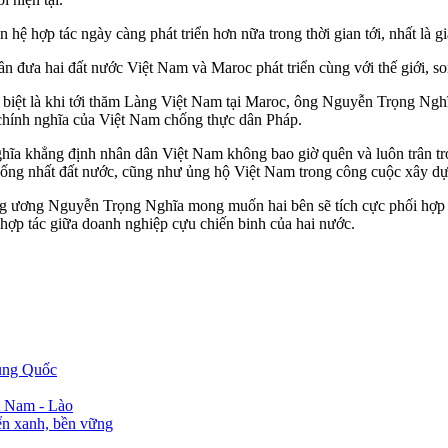
ệ hợp tác ngày càng phát triển hơn nữa trong thời gian tới, nhất là g
ần đưa hai đất nước Việt Nam và Maroc phát triển cùng với thế giới, s
 biệt là khi tới thăm Làng Việt Nam tại Maroc, ông Nguyễn Trọng Ngh
chính nghĩa của Việt Nam chống thực dân Pháp.
ĩa khẳng định nhân dân Việt Nam không bao giờ quên và luôn trân t
thống nhất đất nước, cũng như ủng hộ Việt Nam trong công cuộc xây dự
g ương Nguyễn Trọng Nghĩa mong muốn hai bên sẽ tích cực phối hợp vớ
, hợp tác giữa doanh nghiệp cựu chiến binh của hai nước.
rung Quốc
t Nam - Lào
iển xanh, bền vững