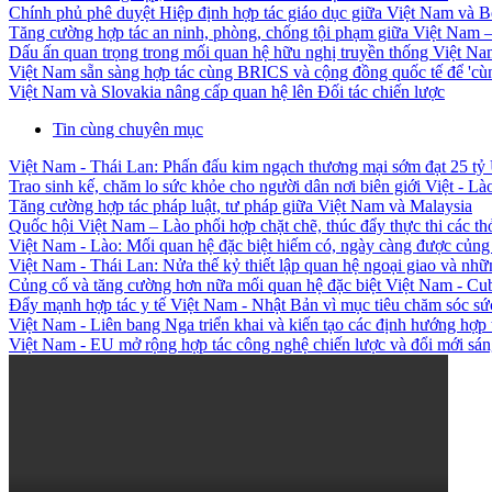
Chính phủ phê duyệt Hiệp định hợp tác giáo dục giữa Việt Nam và B
Tăng cường hợp tác an ninh, phòng, chống tội phạm giữa Việt Nam –
Dấu ấn quan trọng trong mối quan hệ hữu nghị truyền thống Việt Nam
Việt Nam sẵn sàng hợp tác cùng BRICS và cộng đồng quốc tế để 'cùng
Việt Nam và Slovakia nâng cấp quan hệ lên Đối tác chiến lược
Tin cùng chuyên mục
Việt Nam - Thái Lan: Phấn đấu kim ngạch thương mại sớm đạt 25 t
Trao sinh kế, chăm lo sức khỏe cho người dân nơi biên giới Việt - Là
Tăng cường hợp tác pháp luật, tư pháp giữa Việt Nam và Malaysia
Quốc hội Việt Nam – Lào phối hợp chặt chẽ, thúc đẩy thực thi các th
Việt Nam - Lào: Mối quan hệ đặc biệt hiếm có, ngày càng được củng c
Việt Nam - Thái Lan: Nửa thế kỷ thiết lập quan hệ ngoại giao và nhữ
Củng cố và tăng cường hơn nữa mối quan hệ đặc biệt Việt Nam - Cu
Đẩy mạnh hợp tác y tế Việt Nam - Nhật Bản vì mục tiêu chăm sóc sứ
Việt Nam - Liên bang Nga triển khai và kiến tạo các định hướng hợp 
Việt Nam - EU mở rộng hợp tác công nghệ chiến lược và đổi mới sán