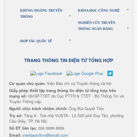
KHỦNG HOẢNG TRUYỀN
KHOA HỌC CÔNG NGHỆ
THÔNG
NGHIÊN CỨU TRUYỀN
THÔNG NGÂN HÀNG
HỢP TÁC QUỐC TẾ
TRANG THÔNG TIN ĐIỆN TỬ TỔNG HỢP
Cơ quan chủ quản:
Viện Báo chí và Truyền thông xã hội
Giấy phép thiết lập trang thông tin điện tử tổng hợp trên
mạng số:
06/GP-TTĐT do Cục PTTH & TTĐT - Bộ Thông Tin và
Truyền Thông cấp.
Người chịu trách nhiệm chính:
Ông Bùi Quyết Tiến
Trụ sở:
Tầng 8 - Toà nhà VUSTA - Lô D20 phố Duy Tân, phường
Cầu Giấy, TP. Hà Nội.
Số ĐT liên lạc:
024 6689 8959
Email:
vienbaochivn@gmail.com