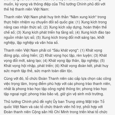
muốn, kỳ vọng và thông điệp của Thủ tướng Chính phủ đối với
thế hệ thanh niên Việt Nam:
Thanh niên Việt Nam phát huy tinh thần "Năm xung kích" trong
thực hiện nhiệm vụ chuyển đổi số quốc gia: (1) Xung kích trong
nâng cao nhận thức số; (2) Xung kích xây dựng, hoàn thiện thể
chế số; (3) Xung kích phát triển hạ tầng số; (4) Xung kích đào tạo
nguồn nhân lực số; (5) Xung kích trong đổi mới sáng tạo, khởi
nghiệp, lập nghiệp và văn hóa số.
Thanh niên Việt Nam phải có "Sáu khát vọng": (1) Khát vọng
đóng góp, cống hiến; (2) Khát vọng học tập, rèn luyện; (3) Khát
vọng đổi mới, sáng tạo; (4) Khát vọng lập thân, lập nghiệp; (5)
Khát vọng hội nhập, phát triển; (6) Khát vọng đoàn kết, phát huy
sức mạnh tập thể, sức mạnh toàn dân tộc.
Cùng với đó, tổ chức Đoàn Thanh niên các cấp lựa chọn các công
việc trọng tâm, trọng điểm phù hợp với các phong trào thanh niên,
nhất là phong trào học tập công nghệ thông tin; phong trào học
tập ngoại ngữ; phong trào bảo vệ, giữ gìn vệ sinh môi trường.
Thủ tướng Chính phủ đề nghị Ủy ban Trung ương Mặt trận Tổ
quốc Việt Nam và các tổ chức thành viên hỗ trợ, phối hợp với
Đoàn thanh niên Cộng sản Hồ Chí Minh trong triển khai tổ chức