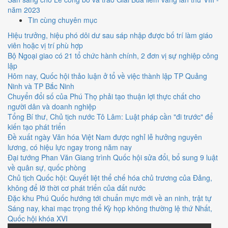
năm 2023
Tin cùng chuyên mục
Hiệu trưởng, hiệu phó dôi dư sau sáp nhập được bố trí làm giáo
viên hoặc vị trí phù hợp
Bộ Ngoại giao có 21 tổ chức hành chính, 2 đơn vị sự nghiệp công
lập
Hôm nay, Quốc hội thảo luận ở tổ về việc thành lập TP Quảng
Ninh và TP Bắc Ninh
Chuyển đổi số của Phú Thọ phải tạo thuận lợi thực chất cho
người dân và doanh nghiệp
Tổng Bí thư, Chủ tịch nước Tô Lâm: Luật pháp cần "đi trước" để
kiến tạo phát triển
Đề xuất ngày Văn hóa Việt Nam được nghỉ lễ hưởng nguyên
lương, có hiệu lực ngay trong năm nay
Đại tướng Phan Văn Giang trình Quốc hội sửa đổi, bổ sung 9 luật
về quân sự, quốc phòng
Chủ tịch Quốc hội: Quyết liệt thể chế hóa chủ trương của Đảng,
không để lỡ thời cơ phát triển của đất nước
Đặc khu Phú Quốc hướng tới chuẩn mực mới về an ninh, trật tự
Sáng nay, khai mạc trọng thể Kỳ họp không thường lệ thứ Nhất,
Quốc hội khóa XVI