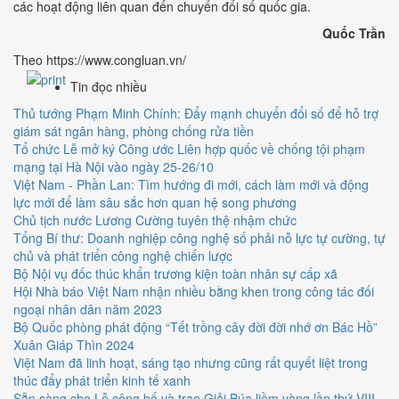
các hoạt động liên quan đến chuyển đổi số quốc gia.
Quốc Trần
Theo https://www.congluan.vn/
Tin đọc nhiều
Thủ tướng Phạm Minh Chính: Đẩy mạnh chuyển đổi số để hỗ trợ
giám sát ngân hàng, phòng chống rửa tiền
Tổ chức Lễ mở ký Công ước Liên hợp quốc về chống tội phạm
mạng tại Hà Nội vào ngày 25-26/10
Việt Nam - Phần Lan: Tìm hướng đi mới, cách làm mới và động
lực mới để làm sâu sắc hơn quan hệ song phương
Chủ tịch nước Lương Cường tuyên thệ nhậm chức
Tổng Bí thư: Doanh nghiệp công nghệ số phải nỗ lực tự cường, tự
chủ và phát triển công nghệ chiến lược
Bộ Nội vụ đốc thúc khẩn trương kiện toàn nhân sự cấp xã
Hội Nhà báo Việt Nam nhận nhiều bằng khen trong công tác đối
ngoại nhân dân năm 2023
Bộ Quốc phòng phát động “Tết trồng cây đời đời nhớ ơn Bác Hồ”
Xuân Giáp Thìn 2024
Việt Nam đã linh hoạt, sáng tạo nhưng cũng rất quyết liệt trong
thúc đẩy phát triển kinh tế xanh
Sẵn sàng cho Lễ công bố và trao Giải Búa liềm vàng lần thứ VIII -