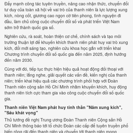
Đẩy mạnh công tác tuyên truyền, nâng cao nhận thức, chuyển đổi
tư duy của toàn xã hội về vai trò của thanh niên là lực lượng xung
kích, nòng cốt, giương cao ngọn cờ tiên phong, tình nguyện đi
đầu, làm chủ công cuộc chuyển đổi số và phát triển Việt Nam
sớm trở thành quốc gia số.
Nghiên cứu, rà soát, hoàn thiện cơ chế, chính sách và tạo môi
trường thuận lợi để khuyến khích thanh niên phát huy vai trò xung
kích, đổi mới sáng tạo, nghiên cứu khoa học gắn với triển khai
Chương trình chuyển đổi số quốc gia đến năm 2025, định hướng
đến năm 2030.
Cùng với đó, tiếp tục thực hiện hiệu quả hoạt động đối thoại với
thanh niên; lắng nghe, giải quyết các vấn đề, kiến nghị của thanh
niên; triển khai hiệu quả các chương trình phối hợp với Đoàn
Thanh niên cộng sản Hồ Chí Minh nhằm khuyến khích, huy động
thanh niên tích cực tham gia vào công cuộc chuyển đổi số quốc
gia.
Thanh niên Việt Nam phát huy tinh thần "Năm xung kích",
"Sáu khát vọng"
Thủ tướng đề nghị Trung ương Đoàn Thanh niên Cộng sản Hồ
Chí Minh thông báo tới tổ chức Đoàn các cấp để tuyên truyền phổ
biến rộng rãi đến thanh niên và chuyển tới thanh niên mong