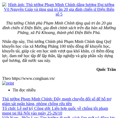
Thủ tướng Chính phủ Phạm Minh Chính tặng quà tri ân 20 gia
đình chiến sĩ Điện Biên, gia đình chính sách trên địa bàn xã Mường
Phăng, xã Pá Khoang, thành phố Điện Biên Phủ.
Nhân dịp này, Thủ tướng Chính phủ Phạm Minh Chính tặng Quỹ
khuyến học của xã Mường Phăng 100 triệu đồng để khuyến học,
khuyến tài, giúp các em học sinh vượt qua khó khăn, có thêm động
lực, đam mê học tập để lập thân, lập nghiệp và góp phần xây dựng
quê hương, đất nước sau này.
Quốc Trần
Theo https://www.congluan.vn/
Tin đọc nhiều
Thủ tướng Phạm Minh Chính: Đẩy mạnh chuyển đổi số để hỗ trợ
giám sát ngân hàng, phòng chống rửa tiền
Tổ chức Lễ mở ký Công ước Liên hợp quốc về chống tội phạm
mạng tại Hà Nội vào ngày 25-26/10
Việt Nam - Phần Lan: Tìm hướng đi mới, cách làm mới và động lực