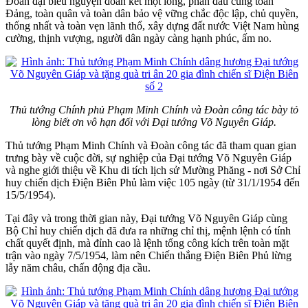
Đoàn đại biểu nguyện đoàn kết một lòng, phấn đấu cùng toàn
Đảng, toàn quân và toàn dân bảo vệ vững chắc độc lập, chủ quyền,
thống nhất và toàn vẹn lãnh thổ, xây dựng đất nước Việt Nam hùng
cường, thịnh vượng, người dân ngày càng hạnh phúc, ấm no.
Thủ tướng Chính phủ Phạm Minh Chính và Đoàn công tác bày tỏ
lòng biết ơn vô hạn đối với Đại tướng Võ Nguyên Giáp.
Thủ tướng Phạm Minh Chính và Đoàn công tác đã tham quan gian
trưng bày về cuộc đời, sự nghiệp của Đại tướng Võ Nguyên Giáp
và nghe giới thiệu về Khu di tích lịch sử Mường Phăng - nơi Sở Chỉ
huy chiến dịch Điện Biên Phủ làm việc 105 ngày (từ 31/1/1954 đến
15/5/1954).
Tại đây và trong thời gian này, Đại tướng Võ Nguyên Giáp cùng
Bộ Chỉ huy chiến dịch đã đưa ra những chỉ thị, mệnh lệnh có tính
chất quyết định, mà đỉnh cao là lệnh tổng công kích trên toàn mặt
trận vào ngày 7/5/1954, làm nên Chiến thắng Điện Biên Phủ lừng
lẫy năm châu, chấn động địa cầu.