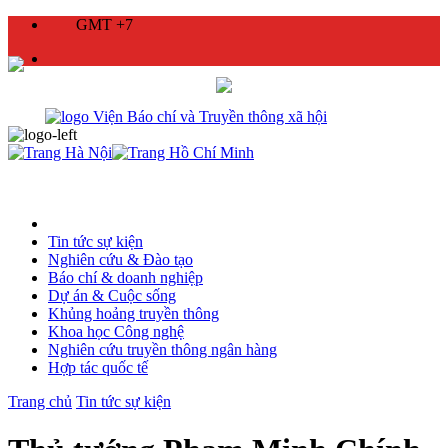
GMT +7
Tin tức sự kiện
Nghiên cứu & Đào tạo
Báo chí & doanh nghiệp
Dự án & Cuộc sống
Khủng hoảng truyền thông
Khoa học Công nghệ
Nghiên cứu truyền thông ngân hàng
Hợp tác quốc tế
Trang chủ
Tin tức sự kiện