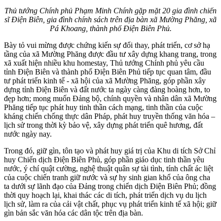
Thủ tướng Chính phủ Phạm Minh Chính gặp mặt 20 gia đình chiến
sĩ Điện Biên, gia đình chính sách trên địa bàn xã Mường Phăng, xã
Pá Khoang, thành phố Điện Biên Phủ.
Bày tỏ vui mừng được chứng kiến sự đổi thay, phát triển, cơ sở hạ
tầng của xã Mường Phăng được đầu tư xây dựng khang trang, trong
xã xuất hiện nhiều khu homestay, Thủ tướng Chính phủ yêu cầu
tỉnh Điện Biên và thành phố Điện Biên Phủ tiếp tục quan tâm, đầu
tư phát triển kinh tế - xã hội của xã Mường Phăng, góp phần xây
dựng tỉnh Điện Biên và đất nước ta ngày càng đàng hoàng hơn, to
đẹp hơn; mong muốn Đảng bộ, chính quyền và nhân dân xã Mường
Phăng tiếp tục phát huy tinh thần cách mạng, tinh thần của cuộc
kháng chiến chống thực dân Pháp, phát huy truyền thống văn hóa –
lịch sử trong thời kỳ bảo vệ, xây dựng phát triển quê hương, đất
nước ngày nay.
Trong đó, giữ gìn, tôn tạo và phát huy giá trị của Khu di tích Sở Chỉ
huy Chiến dịch Điện Biên Phủ, góp phần giáo dục tinh thần yêu
nước, ý chí quật cường, nghệ thuật quân sự tài tình, tính chất ác liệt
của cuộc chiến tranh giữ nước và sự hy sinh gian khổ của ông cha
ta dưới sự lãnh đạo của Đảng trong chiến dịch Điện Biên Phủ; đồng
thời quy hoạch lại, khai thác các di tích, phát triển dịch vụ du lịch
lịch sử, làm ra của cải vật chất, phục vụ phát triển kinh tế xã hội; giữ
gìn bản sắc văn hóa các dân tộc trên địa bàn.