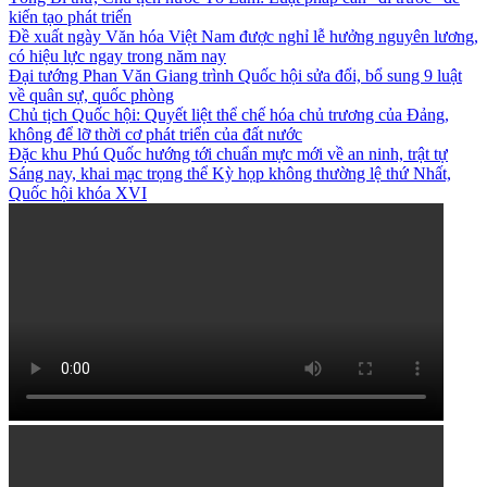
kiến tạo phát triển
Đề xuất ngày Văn hóa Việt Nam được nghỉ lễ hưởng nguyên lương,
có hiệu lực ngay trong năm nay
Đại tướng Phan Văn Giang trình Quốc hội sửa đổi, bổ sung 9 luật
về quân sự, quốc phòng
Chủ tịch Quốc hội: Quyết liệt thể chế hóa chủ trương của Đảng,
không để lỡ thời cơ phát triển của đất nước
Đặc khu Phú Quốc hướng tới chuẩn mực mới về an ninh, trật tự
Sáng nay, khai mạc trọng thể Kỳ họp không thường lệ thứ Nhất,
Quốc hội khóa XVI