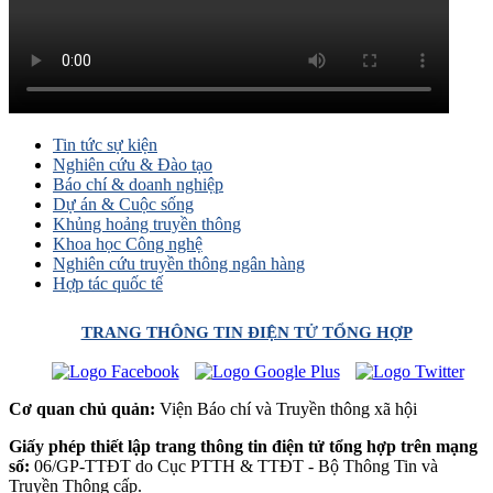
Tin tức sự kiện
Nghiên cứu & Đào tạo
Báo chí & doanh nghiệp
Dự án & Cuộc sống
Khủng hoảng truyền thông
Khoa học Công nghệ
Nghiên cứu truyền thông ngân hàng
Hợp tác quốc tế
TRANG THÔNG TIN ĐIỆN TỬ TỔNG HỢP
Cơ quan chủ quản:
Viện Báo chí và Truyền thông xã hội
Giấy phép thiết lập trang thông tin điện tử tổng hợp trên mạng
số:
06/GP-TTĐT do Cục PTTH & TTĐT - Bộ Thông Tin và
Truyền Thông cấp.