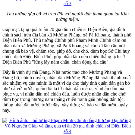
Thủ tướng gặp gỡ và trao đổi với người dân tham quan tại Khu
tưởng niệm.
Gặp mặt, tặng quà tri ân 20 gia đình chiến sĩ Điện Biên, gia đình
chính sách trên địa bàn xã Mường Phăng, xã Pá Khoang, thành phố
Điện Biên Phủ, Thủ tướng Chính phủ Phạm Minh Chính cảm ơn
nhân dân xã Mường Phăng, xã Pá Khoang và các xã lân cận nói
chung đã bảo vệ, chăm sóc, giúp đỡ, che chở, đùm bọc Sở Chỉ huy
chiến dịch Điện Biên Phủ, góp phần làm nên chiến thắng lịch sử
Điện Biên Phủ "lừng lẫy năm châu, chấn động địa cầu".
Đây là vinh dự mà Đảng, Nhà nước trao cho Mường Phăng và
Đảng bộ, chính quyền, nhân dân Mường Phăng đã hoàn thành xuất
sắc nhiệm vụ của mình; là một ví dụ cho thấy tình quân dân gắn bó
như cá với nước, quân đội ta từ nhân dân mà ra, vì nhân dân mà
phục vụ, vì nhân dân mà chiến đấu, luôn được nhân dân che chở,
đùm bọc trong những năm tháng chiến tranh giải phóng dân tộc,
thống nhất đất nước trước đây, xây dựng và bảo vệ đất nước ngày
nay.