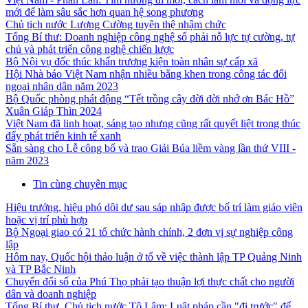
mới để làm sâu sắc hơn quan hệ song phương
Chủ tịch nước Lương Cường tuyên thệ nhậm chức
Tổng Bí thư: Doanh nghiệp công nghệ số phải nỗ lực tự cường, tự
chủ và phát triển công nghệ chiến lược
Bộ Nội vụ đốc thúc khẩn trương kiện toàn nhân sự cấp xã
Hội Nhà báo Việt Nam nhận nhiều bằng khen trong công tác đối
ngoại nhân dân năm 2023
Bộ Quốc phòng phát động “Tết trồng cây đời đời nhớ ơn Bác Hồ”
Xuân Giáp Thìn 2024
Việt Nam đã linh hoạt, sáng tạo nhưng cũng rất quyết liệt trong thúc
đẩy phát triển kinh tế xanh
Sẵn sàng cho Lễ công bố và trao Giải Búa liềm vàng lần thứ VIII -
năm 2023
Tin cùng chuyên mục
Hiệu trưởng, hiệu phó dôi dư sau sáp nhập được bố trí làm giáo viên
hoặc vị trí phù hợp
Bộ Ngoại giao có 21 tổ chức hành chính, 2 đơn vị sự nghiệp công
lập
Hôm nay, Quốc hội thảo luận ở tổ về việc thành lập TP Quảng Ninh
và TP Bắc Ninh
Chuyển đổi số của Phú Thọ phải tạo thuận lợi thực chất cho người
dân và doanh nghiệp
Tổng Bí thư, Chủ tịch nước Tô Lâm: Luật pháp cần "đi trước" để