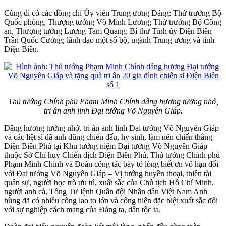
Cùng đi có các đồng chí Ủy viên Trung ương Đảng: Thứ trưởng Bộ
Quốc phòng, Thượng tướng Võ Minh Lương; Thứ trưởng Bộ Công
an, Thượng tướng Lương Tam Quang; Bí thư Tỉnh ủy Điện Biên
Trần Quốc Cường; lãnh đạo một số bộ, ngành Trung ương và tỉnh
Điện Biên.
Thủ tướng Chính phủ Phạm Minh Chính dâng hương tưởng nhớ,
tri ân anh linh Đại tướng Võ Nguyên Giáp.
Dâng hương tưởng nhớ, tri ân anh linh Đại tướng Võ Nguyên Giáp
và các liệt sĩ đã anh dũng chiến đấu, hy sinh, làm nên chiến thắng
Điện Biên Phủ tại Khu tưởng niệm Đại tướng Võ Nguyên Giáp
thuộc Sở Chỉ huy Chiến dịch Điện Biên Phủ, Thủ tướng Chính phủ
Phạm Minh Chính và Đoàn công tác bày tỏ lòng biết ơn vô hạn đối
với Đại tướng Võ Nguyên Giáp – Vị tướng huyền thoại, thiên tài
quân sự, người học trò ưu tú, xuất sắc của Chủ tịch Hồ Chí Minh,
người anh cả, Tổng Tư lệnh Quân đội Nhân dân Việt Nam Anh
hùng đã có nhiều công lao to lớn và cống hiến đặc biệt xuất sắc đối
với sự nghiệp cách mạng của Đảng ta, dân tộc ta.