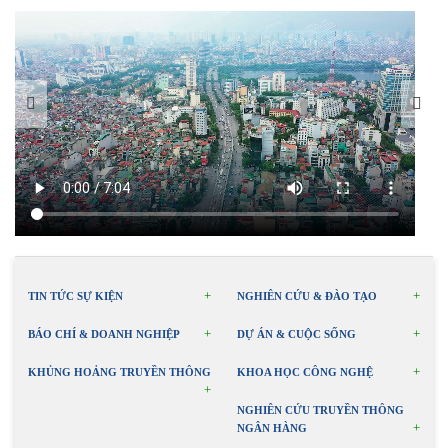
TIN TỨC SỰ KIỆN
NGHIÊN CỨU & ĐÀO TẠO
BÁO CHÍ & DOANH NGHIỆP
DỰ ÁN & CUỘC SỐNG
KHỦNG HOẢNG TRUYỀN THÔNG
KHOA HỌC CÔNG NGHỆ
NGHIÊN CỨU TRUYỀN THÔNG
NGÂN HÀNG