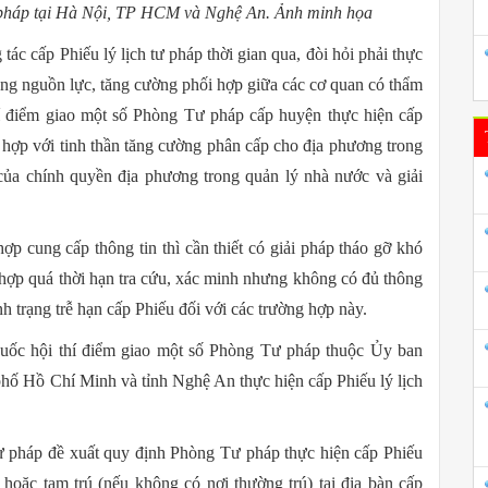
tư pháp tại Hà Nội, TP HCM và Nghệ An. Ảnh minh họa
c cấp Phiếu lý lịch tư pháp thời gian qua, đòi hỏi phải thực
ung nguồn lực, tăng cường phối hợp giữa các cơ quan có thẩm
hí điểm giao một số Phòng Tư pháp cấp huyện thực hiện cấp
hù hợp với tinh thần tăng cường phân cấp cho địa phương trong
 của chính quyền địa phương trong quản lý nhà nước và giải
ợp cung cấp thông tin thì cần thiết có giải pháp tháo gỡ khó
ợp quá thời hạn tra cứu, xác minh nhưng không có đủ thông
ình trạng trễ hạn cấp Phiếu đối với các trường hợp này.
uốc hội thí điểm giao một số Phòng Tư pháp thuộc Ủy ban
hố Hồ Chí Minh và tỉnh Nghệ An thực hiện cấp Phiếu lý lịch
ư pháp đề xuất quy định Phòng Tư pháp thực hiện cấp Phiếu
hoặc tạm trú (nếu không có nơi thường trú) tại địa bàn cấp