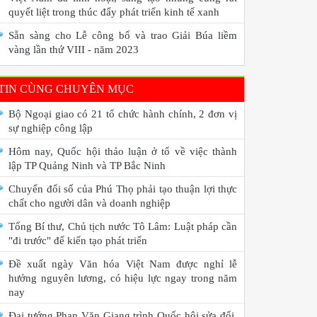
quyết liệt trong thúc đẩy phát triển kinh tế xanh
Sẵn sàng cho Lễ công bố và trao Giải Búa liềm
vàng lần thứ VIII - năm 2023
TIN CÙNG CHUYÊN MỤC
Bộ Ngoại giao có 21 tổ chức hành chính, 2 đơn vị
sự nghiệp công lập
Hôm nay, Quốc hội thảo luận ở tổ về việc thành
lập TP Quảng Ninh và TP Bắc Ninh
Chuyển đổi số của Phú Thọ phải tạo thuận lợi thực
chất cho người dân và doanh nghiệp
Tổng Bí thư, Chủ tịch nước Tô Lâm: Luật pháp cần
"đi trước" để kiến tạo phát triển
Đề xuất ngày Văn hóa Việt Nam được nghỉ lễ
hưởng nguyên lương, có hiệu lực ngay trong năm
nay
Đại tướng Phan Văn Giang trình Quốc hội sửa đổi,