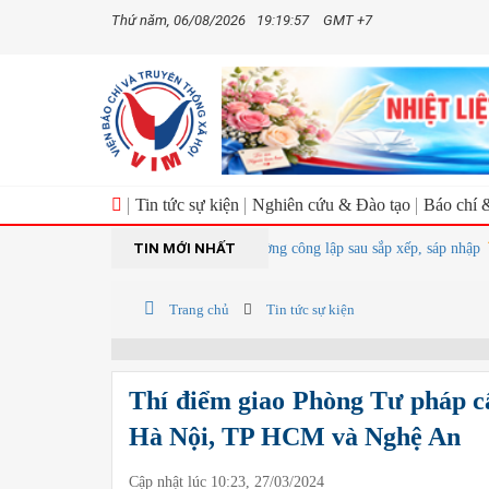
Thứ năm, 06/08/2026
19:19:58
GMT +7
Tin tức sự kiện
Nghiên cứu & Đào tạo
Báo chí 
TIN MỚI NHẤT
Dự kiến giảm hơn 17.000 đầu mối trường công lập sau sắp xếp, sáp nhập
B
Trang chủ
Tin tức sự kiện
Thí điểm giao Phòng Tư pháp cấ
Hà Nội, TP HCM và Nghệ An
Cập nhật lúc 10:23, 27/03/2024