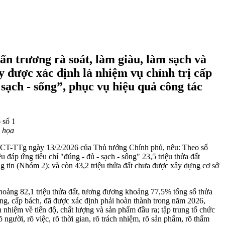
 trương rà soát, làm giàu, làm sạch và
y được xác định là nhiệm vụ chính trị cấp
sạch - sống”, phục vụ hiệu quả công tác
h họa
5/CT-TTg ngày 13/2/2026 của Thủ tướng Chính phủ, nêu: Theo số
u đáp ứng tiêu chí "đúng - đủ - sạch - sống" 23,5 triệu thửa đất
ng tin (Nhóm 2); và còn 43,2 triệu thửa đất chưa được xây dựng cơ sở
n khoảng 82,1 triệu thửa đất, tương đương khoảng 77,5% tổng số thửa
ọng, cấp bách, đã được xác định phải hoàn thành trong năm 2026,
h nhiệm về tiến độ, chất lượng và sản phẩm đầu ra; tập trung tổ chức
 người, rõ việc, rõ thời gian, rõ trách nhiệm, rõ sản phẩm, rõ thẩm