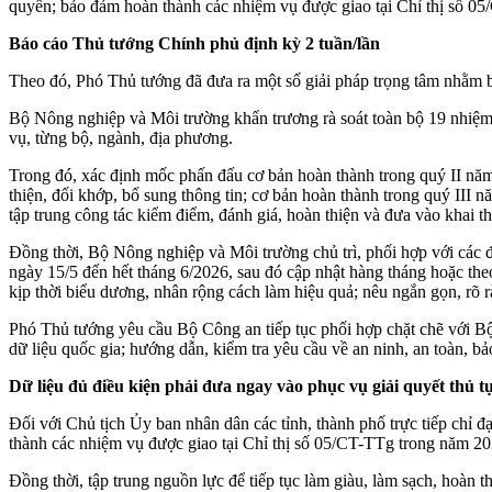
quyền; bảo đảm hoàn thành các nhiệm vụ được giao tại Chỉ thị số 0
Báo cáo Thủ tướng Chính phủ định kỳ 2 tuần/lần
Theo đó, Phó Thủ tướng đã đưa ra một số giải pháp trọng tâm nhằm
Bộ Nông nghiệp và Môi trường khẩn trương rà soát toàn bộ 19 nhiệm v
vụ, từng bộ, ngành, địa phương.
Trong đó, xác định mốc phấn đấu cơ bản hoàn thành trong quý II năm 
thiện, đối khớp, bổ sung thông tin; cơ bản hoàn thành trong quý III
tập trung công tác kiểm điểm, đánh giá, hoàn thiện và đưa vào khai th
Đồng thời, Bộ Nông nghiệp và Môi trường chủ trì, phối hợp với các đ
ngày 15/5 đến hết tháng 6/2026, sau đó cập nhật hàng tháng hoặc th
kịp thời biểu dương, nhân rộng cách làm hiệu quả; nêu ngắn gọn, rõ
Phó Thủ tướng yêu cầu Bộ Công an tiếp tục phối hợp chặt chẽ với Bộ 
dữ liệu quốc gia; hướng dẫn, kiểm tra yêu cầu về an ninh, an toàn, bả
Dữ liệu đủ điều kiện phải đưa ngay vào phục vụ giải quyết thủ t
Đối với Chủ tịch Ủy ban nhân dân các tỉnh, thành phố trực tiếp chỉ đạ
thành các nhiệm vụ được giao tại Chỉ thị số 05/CT-TTg trong năm 20
Đồng thời, tập trung nguồn lực để tiếp tục làm giàu, làm sạch, hoàn t