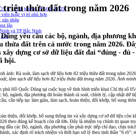
2 triệu thửa đất trong năm 2026
 25 tỷ USD, hướng tới 50 tỷ USD
 viên hoặc vị trí phù hợp
, sáp nhập
ông lập
g Ninh và TP Bắc Ninh
ng yêu cầu các bộ, ngành, địa phương khẩn
 giới
iệu thửa đất trên cả nước trong năm 2026. Đâ
ây dựng cơ sở dữ liệu đất đai “đúng - đủ - 
ã hội.
oát, làm sạch dữ liệu hơn 82 triệu thửa đất trong năm 2026. Ảnh min
hủ Hồ Quốc Dũng tại cuộc họp về tình hình triển khai Chỉ thị số 0
c bộ, ngành, địa phương đã hoàn thành rà soát, chỉnh lý, cập nhật dữ liệ
ầu, cần tiếp tục làm giàu, làm sạch, hoàn thiện, đối khớp, bổ sung thô
, hoàn thiện, đối khớp, bổ sung thông tin và xây dựng cơ sở dữ liệu cò
026 theo đúng kế hoạch còn rất lớn. Đây là nhiệm vụ chính trị quan tr
ng đầu các Bộ, ngành, địa phương cần phải trực tiếp chỉ đạo, chịu trác
ành, xác định rõ trách nhiệm và thời hạn xử lý theo tinh thần "6 rõ": rõ