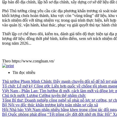
lập bản đồ địa chính, lập hồ sơ địa chính, xây dựng cơ sở dữ liệu đấ
Phó Thủ tướng cũng yêu cầu các địa phương khẩn trương rà soát toàn b
khối lượng chưa hoàn thành, khu vực còn "vùng trắng" dữ liệu, khu v
trách nhiệm đối với từng nhiệm vụ; trong quá trình thực hiện, kết hợ
vào quản lý, vận hành, khai thác, phục vụ giải quyết thủ tục hành ch
Thiết lập cơ chế theo dõi, kiểm tra, đánh giá tiến độ thực hiện tại đ
lượng dữ liệu; đồng thời phê bình, kiểm điểm, xem xét trách nhiệm đ
trong năm 2026...
Theo https://www.congluan.vn/
Tin đọc nhiều
Thủ tướng Phạm Minh Chính: Đẩy mạnh chuyển đổi số để hỗ trợ giám
Tổ chức Lễ mở ký Công ước Liên hợp quốc về chống tội phạm mạng 
Việt Nam - Phần Lan: Tìm hướng đi mới, cách làm mới và động lực 
Chủ tịch nước Lương Cường tuyên thệ nhậm chức
Tổng Bí thư: Doanh nghiệp công nghệ số phải nỗ lực tự cường, tự ch
Bộ Nội vụ đốc thúc khẩn trương kiện toàn nhân sự cấp xã
Hội Nhà báo Việt Nam nhận nhiều bằng khen trong công tác đối ngo
Bộ Quốc phòng phát động “Tết trồng cây đời đời nhớ ơn Bác Hồ” X