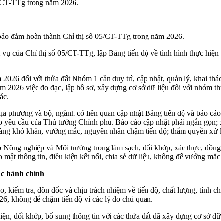
5/CT-TTg trong năm 2026.
 bảo đảm hoàn thành Chỉ thị số 05/CT-TTg trong năm 2026.
ụ của Chỉ thị số 05/CT-TTg, lập Bảng tiến độ về tình hình thực hiện 
2026 đối với thửa đất Nhóm 1 cần duy trì, cập nhật, quản lý, khai thác
 năm 2026 việc đo đạc, lập hồ sơ, xây dựng cơ sở dữ liệu đối với nhóm
ác.
ịa phương và bộ, ngành có liên quan cập nhật Bảng tiến độ và báo cáo
eo yêu cầu của Thủ tướng Chính phủ. Báo cáo cập nhật phải ngắn gọn; 
 ràng khó khăn, vướng mắc, nguyên nhân chậm tiến độ; thẩm quyền xử l
Nông nghiệp và Môi trường trong làm sạch, đối khớp, xác thực, đồng b
o mật thông tin, điều kiện kết nối, chia sẻ dữ liệu, không để vướng mắc
ục hành chính
o, kiểm tra, đôn đốc và chịu trách nhiệm về tiến độ, chất lượng, tính c
26, không để chậm tiến độ vì các lý do chủ quan.
hiện, đối khớp, bổ sung thông tin với các thửa đất đã xây dựng cơ sở d