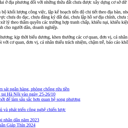
t đai ở địa phương đối với những thửa đất chưa được xây dựng cơ sở dữ 
ộ khối lượng công việc, lập kế hoạch tiến độ chi tiết theo địa bàn, nh
ực chưa đo đạc, chưa đăng ký đất đai, chưa lập hồ sơ địa chính, chưa 
p xử lý theo thẩm quyền các trường hợp tranh chấp, khiếu nại, khiếu ki
ính cho người dân, doanh nghiệp.
ịa phương; kịp thời biểu dương, khen thưởng các cơ quan, đơn vị, cá nhâ
ối với cơ quan, đơn vị, cá nhân thiếu trách nhiệm, chậm trễ, báo cáo 
 sát ngân hàng, phòng chống rửa tiền
tại Hà Nội vào ngày 25-26/10
mới để làm sâu sắc hơn quan hệ song phương
ủ và phát triển công nghệ chiến lược
ại nhân dân năm 2023
uân Giáp Thìn 2024