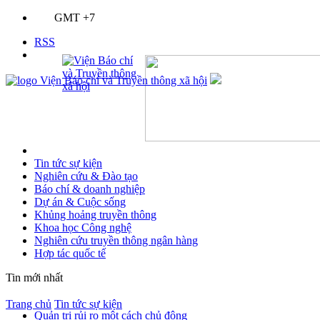
GMT +7
RSS
Tin tức sự kiện
Nghiên cứu & Đào tạo
Báo chí & doanh nghiệp
Dự án & Cuộc sống
Khủng hoảng truyền thông
Khoa học Công nghệ
Nghiên cứu truyền thông ngân hàng
Hợp tác quốc tế
Tin mới nhất
Trang chủ
Tin tức sự kiện
Quản trị rủi ro một cách chủ động