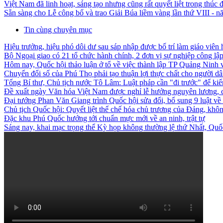
Việt Nam đã linh hoạt, sáng tạo nhưng cũng rất quyết liệt trong thúc đ
Sẵn sàng cho Lễ công bố và trao Giải Búa liềm vàng lần thứ VIII - 
Tin cùng chuyên mục
Hiệu trưởng, hiệu phó dôi dư sau sáp nhập được bố trí làm giáo viên 
Bộ Ngoại giao có 21 tổ chức hành chính, 2 đơn vị sự nghiệp công lậ
Hôm nay, Quốc hội thảo luận ở tổ về việc thành lập TP Quảng Ninh
Chuyển đổi số của Phú Thọ phải tạo thuận lợi thực chất cho người d
Tổng Bí thư, Chủ tịch nước Tô Lâm: Luật pháp cần "đi trước" để kiến
Đề xuất ngày Văn hóa Việt Nam được nghỉ lễ hưởng nguyên lương, c
Đại tướng Phan Văn Giang trình Quốc hội sửa đổi, bổ sung 9 luật về
Chủ tịch Quốc hội: Quyết liệt thể chế hóa chủ trương của Đảng, không
Đặc khu Phú Quốc hướng tới chuẩn mực mới về an ninh, trật tự
Sáng nay, khai mạc trọng thể Kỳ họp không thường lệ thứ Nhất, Qu