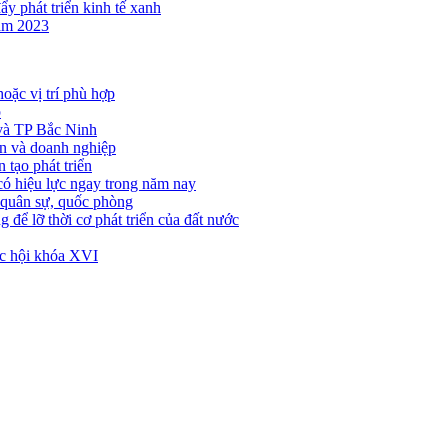
ẩy phát triển kinh tế xanh
năm 2023
hoặc vị trí phù hợp
p
 và TP Bắc Ninh
ân và doanh nghiệp
 tạo phát triển
ó hiệu lực ngay trong năm nay
 quân sự, quốc phòng
 để lỡ thời cơ phát triển của đất nước
ốc hội khóa XVI