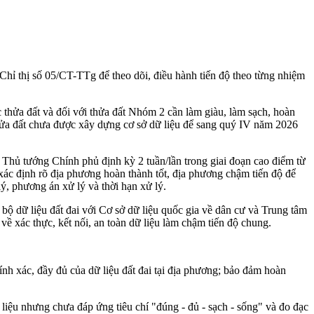
Chỉ thị số 05/CT-TTg để theo dõi, điều hành tiến độ theo từng nhiệm
 thửa đất và đối với thửa đất Nhóm 2 cần làm giàu, làm sạch, hoàn
 thửa đất chưa được xây dựng cơ sở dữ liệu để sang quý IV năm 2026
 Thủ tướng Chính phủ định kỳ 2 tuần/lần trong giai đoạn cao điểm từ
xác định rõ địa phương hoàn thành tốt, địa phương chậm tiến độ để
ý, phương án xử lý và thời hạn xử lý.
ộ dữ liệu đất đai với Cơ sở dữ liệu quốc gia về dân cư và Trung tâm
 về xác thực, kết nối, an toàn dữ liệu làm chậm tiến độ chung.
hính xác, đầy đủ của dữ liệu đất đai tại địa phương; bảo đảm hoàn
ữ liệu nhưng chưa đáp ứng tiêu chí "đúng - đủ - sạch - sống" và đo đạc