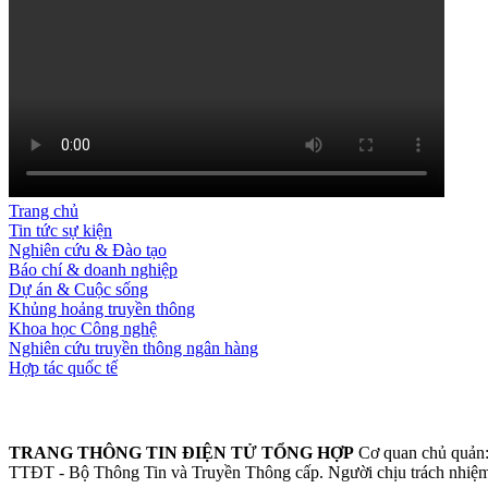
Trang chủ
Tin tức sự kiện
Nghiên cứu & Đào tạo
Báo chí & doanh nghiệp
Dự án & Cuộc sống
Khủng hoảng truyền thông
Khoa học Công nghệ
Nghiên cứu truyền thông ngân hàng
Hợp tác quốc tế
TRANG THÔNG TIN ĐIỆN TỬ TỔNG HỢP
Cơ quan chủ quản:
TTĐT - Bộ Thông Tin và Truyền Thông cấp.
Người chịu trách nhiệ