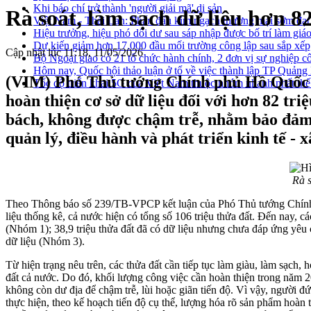
Khi báo chí trở thành 'người giải mã' di sản
Rà soát, làm sạch dữ liệu hơn 8
Việt Nam - Thái Lan: Phấn đấu kim ngạch thương mại sớm đạt
Hiệu trưởng, hiệu phó dôi dư sau sáp nhập được bố trí làm giáo
Dự kiến giảm hơn 17.000 đầu mối trường công lập sau sắp xếp
Cập nhật lúc 11:18, 11/05/2026
Bộ Ngoại giao có 21 tổ chức hành chính, 2 đơn vị sự nghiệp c
Hôm nay, Quốc hội thảo luận ở tổ về việc thành lập TP Quản
(VIM) Phó Thủ tướng Chính phủ Hồ Quốc Dũ
Tốc độ triển khai 5G của Việt Nam thuộc nhóm nhanh nhất thế
hoàn thiện cơ sở dữ liệu đối với hơn 82 tr
bách, không được chậm trễ, nhằm bảo đảm x
quản lý, điều hành và phát triển kinh tế - x
Rà s
Theo Thông báo số 239/TB-VPCP kết luận của Phó Thủ tướng Chính p
liệu thống kê, cả nước hiện có tổng số 106 triệu thửa đất. Đến nay, cá
(Nhóm 1); 38,9 triệu thửa đất đã có dữ liệu nhưng chưa đáp ứng yêu c
dữ liệu (Nhóm 3).
Từ hiện trạng nêu trên, các thửa đất cần tiếp tục làm giàu, làm sạch
đất cả nước. Do đó, khối lượng công việc cần hoàn thiện trong năm 2
không còn dư địa để chậm trễ, lùi hoặc giãn tiến độ. Vì vậy, người đứ
thực hiện, theo kế hoạch tiến độ cụ thể, lượng hóa rõ sản phẩm hoàn th