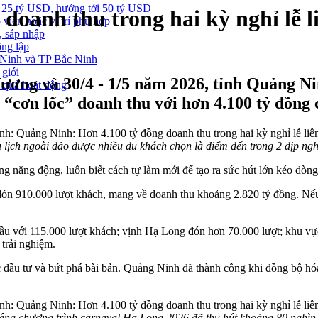
 25 tỷ USD, hướng tới 50 tỷ USD
oanh thu trong hai kỳ nghỉ lễ li
 viên hoặc vị trí phù hợp
, sáp nhập
ông lập
g Ninh và TP Bắc Ninh
 giới
ơng và 30/4 - 1/5 năm 2026, tỉnh Quảng Nin
u quả hoạt động
t “cơn lốc” doanh thu với hơn 4.100 tỷ đồng
lịch ngoài đảo được nhiều du khách chọn là điểm đến trong 2 dịp ngh
ng năng động, luôn biết cách tự làm mới để tạo ra sức hút lớn kéo dò
ước đón 910.000 lượt khách, mang về doanh thu khoảng 2.820 tỷ đồng. 
đầu với 115.000 lượt khách; vịnh Hạ Long đón hơn 70.000 lượt; khu 
 trải nghiệm.
ực đầu tư và bứt phá bài bản. Quảng Ninh đã thành công khi đồng bộ hóa
iêng chương trình carnaval Hạ Long 2026 đã thu hút khoảng 80 nghìn