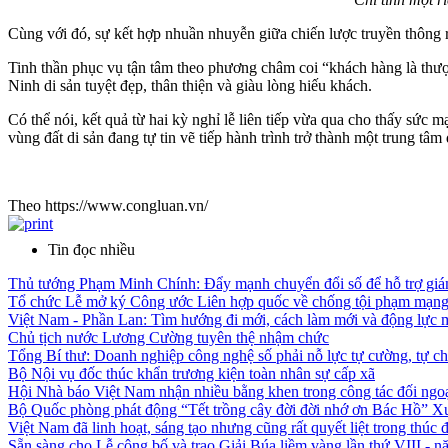
Cùng với đó, sự kết hợp nhuần nhuyễn giữa chiến lược truyền thông rộ
Tinh thần phục vụ tận tâm theo phương châm coi “khách hàng là thượ
Ninh di sản tuyệt đẹp, thân thiện và giàu lòng hiếu khách.
Có thể nói, kết quả từ hai kỳ nghỉ lễ liên tiếp vừa qua cho thấy sức
vùng đất di sản đang tự tin vẽ tiếp hành trình trở thành một trung t
Theo https://www.congluan.vn/
Tin đọc nhiều
Thủ tướng Phạm Minh Chính: Đẩy mạnh chuyển đổi số để hỗ trợ giám
Tổ chức Lễ mở ký Công ước Liên hợp quốc về chống tội phạm mạng 
Việt Nam - Phần Lan: Tìm hướng đi mới, cách làm mới và động lực 
Chủ tịch nước Lương Cường tuyên thệ nhậm chức
Tổng Bí thư: Doanh nghiệp công nghệ số phải nỗ lực tự cường, tự ch
Bộ Nội vụ đốc thúc khẩn trương kiện toàn nhân sự cấp xã
Hội Nhà báo Việt Nam nhận nhiều bằng khen trong công tác đối ngo
Bộ Quốc phòng phát động “Tết trồng cây đời đời nhớ ơn Bác Hồ” X
Việt Nam đã linh hoạt, sáng tạo nhưng cũng rất quyết liệt trong thúc đ
Sẵn sàng cho Lễ công bố và trao Giải Búa liềm vàng lần thứ VIII - 