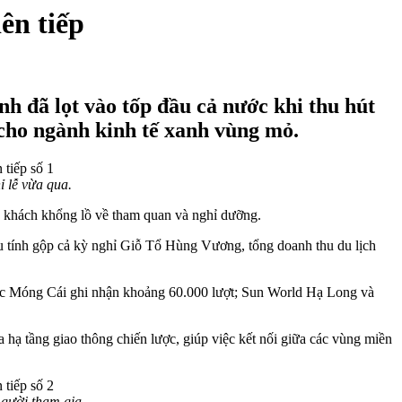
ên tiếp
h đã lọt vào tốp đầu cả nước khi thu hút
 cho ngành kinh tế xanh vùng mỏ.
ỉ lễ vừa qua.
ng khách khổng lồ về tham quan và nghỉ dưỡng.
Nếu tính gộp cả kỳ nghỉ Giỗ Tổ Hùng Vương, tổng doanh thu du lịch
vực Móng Cái ghi nhận khoảng 60.000 lượt; Sun World Hạ Long và
 hạ tầng giao thông chiến lược, giúp việc kết nối giữa các vùng miền
 gười tham gia.