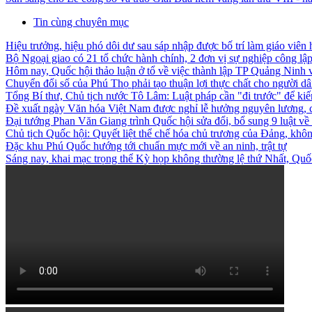
Tin cùng chuyên mục
Hiệu trưởng, hiệu phó dôi dư sau sáp nhập được bố trí làm giáo viên 
Bộ Ngoại giao có 21 tổ chức hành chính, 2 đơn vị sự nghiệp công lậ
Hôm nay, Quốc hội thảo luận ở tổ về việc thành lập TP Quảng Ninh
Chuyển đổi số của Phú Thọ phải tạo thuận lợi thực chất cho người d
Tổng Bí thư, Chủ tịch nước Tô Lâm: Luật pháp cần "đi trước" để kiến
Đề xuất ngày Văn hóa Việt Nam được nghỉ lễ hưởng nguyên lương, c
Đại tướng Phan Văn Giang trình Quốc hội sửa đổi, bổ sung 9 luật về
Chủ tịch Quốc hội: Quyết liệt thể chế hóa chủ trương của Đảng, không
Đặc khu Phú Quốc hướng tới chuẩn mực mới về an ninh, trật tự
Sáng nay, khai mạc trọng thể Kỳ họp không thường lệ thứ Nhất, Qu