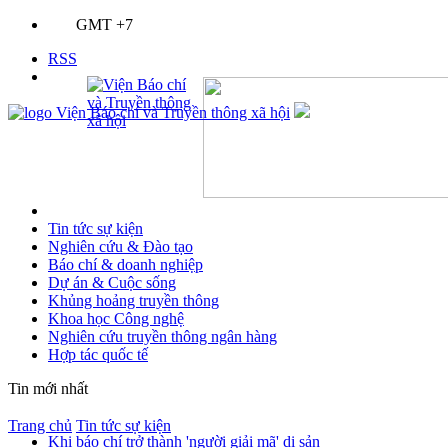
GMT +7
RSS
Tin tức sự kiện
Nghiên cứu & Đào tạo
Báo chí & doanh nghiệp
Dự án & Cuộc sống
Khủng hoảng truyền thông
Khoa học Công nghệ
Nghiên cứu truyền thông ngân hàng
Hợp tác quốc tế
Tin mới nhất
Trang chủ
Tin tức sự kiện
Khi báo chí trở thành 'người giải mã' di sản