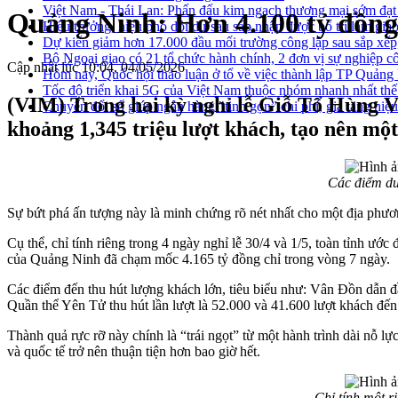
Việt Nam - Thái Lan: Phấn đấu kim ngạch thương mại sớm đạt
Quảng Ninh: Hơn 4.100 tỷ đồng d
Hiệu trưởng, hiệu phó dôi dư sau sáp nhập được bố trí làm giáo
Dự kiến giảm hơn 17.000 đầu mối trường công lập sau sắp xếp
Bộ Ngoại giao có 21 tổ chức hành chính, 2 đơn vị sự nghiệp c
Cập nhật lúc 10:04, 04/05/2026
Hôm nay, Quốc hội thảo luận ở tổ về việc thành lập TP Quản
Tốc độ triển khai 5G của Việt Nam thuộc nhóm nhanh nhất thế
(VIM) Trong hai kỳ nghỉ lễ Giỗ Tổ Hùng Vư
Chuyển đổi số giúp ngân hàng "tinh gọn” chi phí, gia tăng hiệ
khoảng 1,345 triệu lượt khách, tạo nên mộ
Các điểm du 
Sự bứt phá ấn tượng này là minh chứng rõ nét nhất cho một địa phươ
Cụ thể, chỉ tính riêng trong 4 ngày nghỉ lễ 30/4 và 1/5, toàn tỉnh 
của Quảng Ninh đã chạm mốc 4.165 tỷ đồng chỉ trong vòng 7 ngày.
Các điểm đến thu hút lượng khách lớn, tiêu biểu như: Vân Đồn dẫn 
Quần thể Yên Tử thu hút lần lượt là 52.000 và 41.600 lượt khách đến
Thành quả rực rỡ này chính là “trái ngọt” từ một hành trình dài nỗ l
và quốc tế trở nên thuận tiện hơn bao giờ hết.
Chỉ tính một r