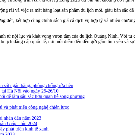
ng rãi và việc ra mắt hàng loạt sản phẩm du lịch mới, giàu bản sắc đã 
ng đế”, kết hợp cùng chính sách giá cả dịch vụ hợp lý và nhiều chươ
 mạnh từ nội lực và khát vọng vươn tầm của du lịch Quảng Ninh. Với tư
âm du lịch đẳng cấp quốc tế, nơi mỗi điểm đến đều gửi gắm tình yêu và 
 sát ngân hàng, phòng chống rửa tiền
tại Hà Nội vào ngày 25-26/10
mới để làm sâu sắc hơn quan hệ song phương
ủ và phát triển công nghệ chiến lược
ại nhân dân năm 2023
uân Giáp Thìn 2024
ẩy phát triển kinh tế xanh
năm 2023