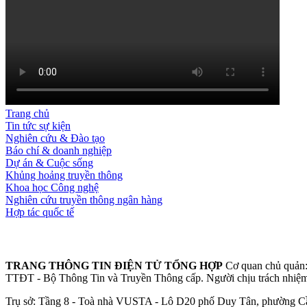
Trang chủ
Tin tức sự kiện
Nghiên cứu & Đào tạo
Báo chí & doanh nghiệp
Dự án & Cuộc sống
Khủng hoảng truyền thông
Khoa học Công nghệ
Nghiên cứu truyền thông ngân hàng
Hợp tác quốc tế
TRANG THÔNG TIN ĐIỆN TỬ TỔNG HỢP
Cơ quan chủ quản:
TTĐT - Bộ Thông Tin và Truyền Thông cấp.
Người chịu trách nhiệ
Trụ sở: Tầng 8 - Toà nhà VUSTA - Lô D20 phố Duy Tân, phường Cầ