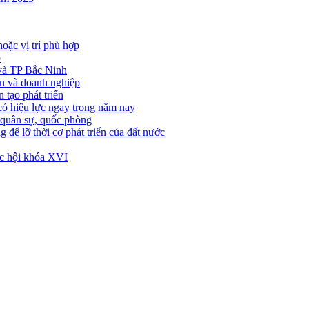
hoặc vị trí phù hợp
p
 và TP Bắc Ninh
ân và doanh nghiệp
 tạo phát triển
ó hiệu lực ngay trong năm nay
 quân sự, quốc phòng
 để lỡ thời cơ phát triển của đất nước
ốc hội khóa XVI