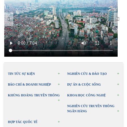
TIN TỨC SỰ KIỆN
NGHIÊN CỨU & ĐÀO TẠO
BÁO CHÍ & DOANH NGHIỆP
DỰ ÁN & CUỘC SỐNG
KHỦNG HOẢNG TRUYỀN THÔNG
KHOA HỌC CÔNG NGHỆ
NGHIÊN CỨU TRUYỀN THÔNG
NGÂN HÀNG
HỢP TÁC QUỐC TẾ