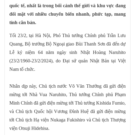
quốc tế, nhất là trong bối cảnh thế giới và khu vực đang
đối mặt với nhiều chuyển biến nhanh, phức tạp, mang
tính căn bản.
Tối 23/2, tại Hà Nội, Phó Thủ tướng Chính phủ Trần Lưu
Quang, Bộ trưởng Bộ Ngoại giao Bùi Thanh Sơn đã đến dự
Lễ kỷ niệm 64 năm ngày sinh Nhật Hoàng Naruhito
(23/2/1960-23/2/2024), do Đại sứ quán Nhật Bản tại Việt
Nam tổ chức.
Nhân dịp này, Chủ tịch nước Võ Văn Thưởng đã gửi điện
mừng tới Nhà Vua Naruhito, Thủ tướng Chính phủ Phạm
Minh Chính đã gửi điện mừng tới Thủ tướng Kishida Fumio,
và Chủ tịch Quốc hội Vương Đình Huệ đã gửi điện mừng
tới Chủ tịch Hạ viện Nukaga Fukishiro và Chủ tịch Thượng
viện Otsuji Hidehisa.