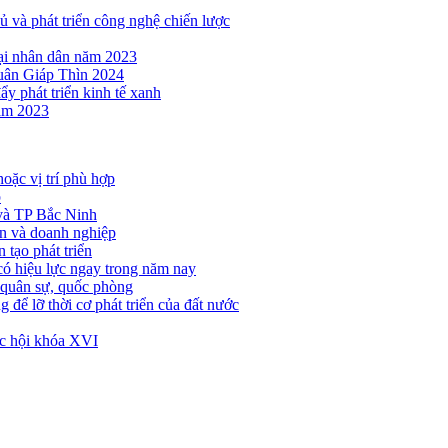
ủ và phát triển công nghệ chiến lược
ại nhân dân năm 2023
uân Giáp Thìn 2024
ẩy phát triển kinh tế xanh
năm 2023
hoặc vị trí phù hợp
p
 và TP Bắc Ninh
ân và doanh nghiệp
 tạo phát triển
ó hiệu lực ngay trong năm nay
 quân sự, quốc phòng
 để lỡ thời cơ phát triển của đất nước
ốc hội khóa XVI