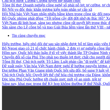
Chủ tịch nước Lương Cường tuyên thệ nhậm chức
Tổng Bí thư: Doanh nghiệp công nghệ số phải nỗ lực tự cường, tự ch
Bộ Nội vụ đốc thúc khẩn trương kiện toàn nhân sự cấp xã
Hội Nhà báo Việt Nam nhận nhiều bằng khen trong công tác đối ngo
Bộ Quốc phòng phát động “Tết trồng cây đời đời nhớ ơn Bác Hồ” X
Việt Nam đã linh hoạt, sáng tạo nhưng cũng rất quyết liệt trong thúc đ
Sẵn sàng cho Lễ công bố và trao Giải Búa liềm vàng lần thứ VIII - 
Tin cùng chuyên mục
Hiệu trưởng, hiệu phó dôi dư sau sáp nhập được bố trí làm giáo viên 
Bộ Ngoại giao có 21 tổ chức hành chính, 2 đơn vị sự nghiệp công lậ
Hôm nay, Quốc hội thảo luận ở tổ về việc thành lập TP Quảng Ninh
Chuyển đổi số của Phú Thọ phải tạo thuận lợi thực chất cho người d
Tổng Bí thư, Chủ tịch nước Tô Lâm: Luật pháp cần "đi trước" để kiến
Đề xuất ngày Văn hóa Việt Nam được nghỉ lễ hưởng nguyên lương, c
Đại tướng Phan Văn Giang trình Quốc hội sửa đổi, bổ sung 9 luật về
Chủ tịch Quốc hội: Quyết liệt thể chế hóa chủ trương của Đảng, không
Đặc khu Phú Quốc hướng tới chuẩn mực mới về an ninh, trật tự
Sáng nay, khai mạc trọng thể Kỳ họp không thường lệ thứ Nhất, Qu