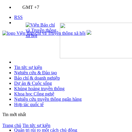
GMT +7
RSS
Tin tức sự kiện
Nghiên cứu & Đào tạo
Báo chí & doanh nghiệp
Dự án & Cuộc sống
Khủng hoảng truyền thông
Khoa học Công nghệ
Nghiên cứu truyền thông ngân hàng
Hợp tác quốc tế
Tin mới nhất
Trang chủ
Tin tức sự kiện
Quản trị rủi ro một cách chủ động