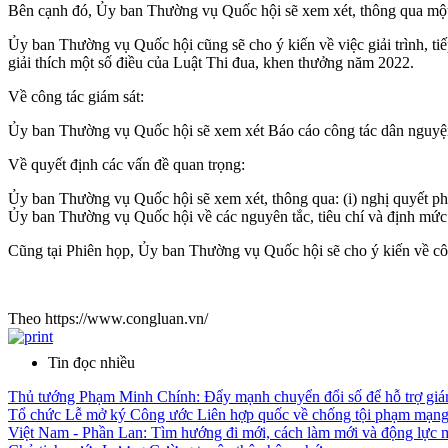
Bên cạnh đó, Ủy ban Thường vụ Quốc hội sẽ xem xét, thông qua một 
Ủy ban Thường vụ Quốc hội cũng sẽ cho ý kiến về việc giải trình, ti
giải thích một số điều của Luật Thi đua, khen thưởng năm 2022.
Về công tác giám sát:
Ủy ban Thường vụ Quốc hội sẽ xem xét Báo cáo công tác dân nguyệ
Về quyết định các vấn đề quan trọng:
Ủy ban Thường vụ Quốc hội sẽ xem xét, thông qua: (i) nghị quyết phê
Ủy ban Thường vụ Quốc hội về các nguyên tắc, tiêu chí và định mứ
Cũng tại Phiên họp, Ủy ban Thường vụ Quốc hội sẽ cho ý kiến về cô
Theo https://www.congluan.vn/
Tin đọc nhiều
Thủ tướng Phạm Minh Chính: Đẩy mạnh chuyển đổi số để hỗ trợ giám
Tổ chức Lễ mở ký Công ước Liên hợp quốc về chống tội phạm mạng 
Việt Nam - Phần Lan: Tìm hướng đi mới, cách làm mới và động lực 