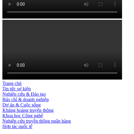
Trang chủ
Tin tức sự kiện
Nghiên cứu & Đào tạo
Báo chí & doanh nghiệp
Dự án & Cuộc sống
Khủng hoảng truyền thông
Khoa học Công nghệ
Nghiên cứu truyền thông ngân hàng
Hợp tác quốc tế