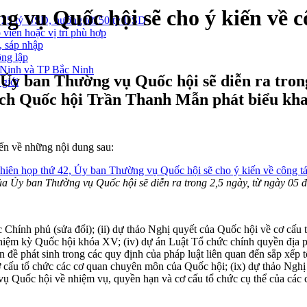
g vụ Quốc hội sẽ cho ý kiến về c
 25 tỷ USD, hướng tới 50 tỷ USD
 viên hoặc vị trí phù hợp
, sáp nhập
ông lập
g Ninh và TP Bắc Ninh
Ủy ban Thường vụ Quốc hội sẽ diễn ra trong 
 giới
ịch Quốc hội Trần Thanh Mẫn phát biểu kha
ến về những nội dung sau:
ủa Ủy ban Thường vụ Quốc hội sẽ diễn ra trong 2,5 ngày, từ ngày 05 
 Chính phủ (sửa đổi); (ii) dự thảo Nghị quyết của Quốc hội về cơ cấu
hiệm kỳ Quốc hội khóa XV; (iv) dự án Luật Tổ chức chính quyền địa 
ấn đề phát sinh trong các quy định của pháp luật liên quan đến sắp xếp 
cơ cấu tổ chức các cơ quan chuyên môn của Quốc hội; (ix) dự thảo Ng
vụ Quốc hội về nhiệm vụ, quyền hạn và cơ cấu tổ chức cụ thể của các 