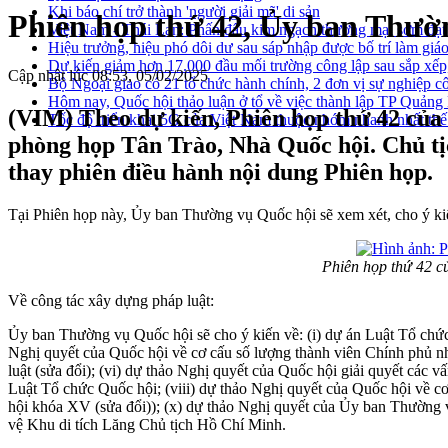
Khi báo chí trở thành 'người giải mã' di sản
Phiên họp thứ 42, Ủy ban Thườn
Việt Nam - Thái Lan: Phấn đấu kim ngạch thương mại sớm đạt
Hiệu trưởng, hiệu phó dôi dư sau sáp nhập được bố trí làm giáo
Dự kiến giảm hơn 17.000 đầu mối trường công lập sau sắp xếp
Cập nhật lúc 08:53, 05/02/2025
Bộ Ngoại giao có 21 tổ chức hành chính, 2 đơn vị sự nghiệp c
Hôm nay, Quốc hội thảo luận ở tổ về việc thành lập TP Quản
(VIM) Theo dự kiến, Phiên họp thứ 42 của 
Tốc độ triển khai 5G của Việt Nam thuộc nhóm nhanh nhất thế
phòng họp Tân Trào, Nhà Quốc hội. Chủ t
thay phiên điều hành nội dung Phiên họp.
Tại Phiên họp này, Ủy ban Thường vụ Quốc hội sẽ xem xét, cho ý ki
Phiên họp thứ 42 c
Về công tác xây dựng pháp luật:
Ủy ban Thường vụ Quốc hội sẽ cho ý kiến về: (i) dự án Luật Tổ chức
Nghị quyết của Quốc hội về cơ cấu số lượng thành viên Chính phủ n
luật (sửa đổi); (vi) dự thảo Nghị quyết của Quốc hội giải quyết các v
Luật Tổ chức Quốc hội; (viii) dự thảo Nghị quyết của Quốc hội về 
hội khóa XV (sửa đổi)); (x) dự thảo Nghị quyết của Ủy ban Thường 
vệ Khu di tích Lăng Chủ tịch Hồ Chí Minh.