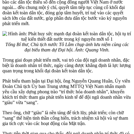
bào các dân tộc thiểu số đến cộng đồng người Việt Nam ở nước
ngoài... đều chung một ý chí, quyết tâm tiếp tục củng cố khối đại
đoàn kết toàn dân tộc, đóng góp tâm huyết, trí tuệ vào các quyết
sách lớn của đất nước, góp phần đưa dân tộc bước vào kỷ nguyên
phát triển mới.
Tổng Bí thư, Chủ tịch nước Tô Lâm chụp ảnh lưu niệm cùng các
đại biểu tham dự Đại hội. Ảnh: Quang Vinh.
Trong giai đoạn phát triển mới, vai trò của đội ngũ doanh nhân, đặc
biệt là doanh nhân trí thức, ngày càng được khẳng định là lực lượng
quan trọng trong khối đại đoàn kết toàn dân tộc.
Phát biểu tham luận tại Đại hội, ông Nguyễn Quang Huân, Ủy viên
Đoàn Chủ tịch Ủy ban Trung ương MTTQ Việt Nam nhấn mạnh
yêu cầu xây dựng phong trào “trí thức hóa doanh nhân”, khuyến
khích trí thức tham gia phát triển kinh tế để đội ngũ doanh nhân vừa
“giàu” vừa “sang”.
Theo ông, chữ “giàu” là nền tảng để tích lũy, phát triển; còn chữ
“sang” thể hiện tinh thần cống hiến, trách nhiệm xã hội và sự tham
gia tích cực vào các hoạt động của Mặt trận.
Thực tiễn thời gian qua cho thấy, đội ngũ doanh nhân trí thức đã có