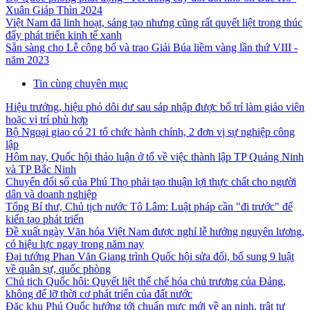
Xuân Giáp Thìn 2024
Việt Nam đã linh hoạt, sáng tạo nhưng cũng rất quyết liệt trong thúc
đẩy phát triển kinh tế xanh
Sẵn sàng cho Lễ công bố và trao Giải Búa liềm vàng lần thứ VIII -
năm 2023
Tin cùng chuyên mục
Hiệu trưởng, hiệu phó dôi dư sau sáp nhập được bố trí làm giáo viên
hoặc vị trí phù hợp
Bộ Ngoại giao có 21 tổ chức hành chính, 2 đơn vị sự nghiệp công
lập
Hôm nay, Quốc hội thảo luận ở tổ về việc thành lập TP Quảng Ninh
và TP Bắc Ninh
Chuyển đổi số của Phú Thọ phải tạo thuận lợi thực chất cho người
dân và doanh nghiệp
Tổng Bí thư, Chủ tịch nước Tô Lâm: Luật pháp cần "đi trước" để
kiến tạo phát triển
Đề xuất ngày Văn hóa Việt Nam được nghỉ lễ hưởng nguyên lương,
có hiệu lực ngay trong năm nay
Đại tướng Phan Văn Giang trình Quốc hội sửa đổi, bổ sung 9 luật
về quân sự, quốc phòng
Chủ tịch Quốc hội: Quyết liệt thể chế hóa chủ trương của Đảng,
không để lỡ thời cơ phát triển của đất nước
Đặc khu Phú Quốc hướng tới chuẩn mực mới về an ninh, trật tự