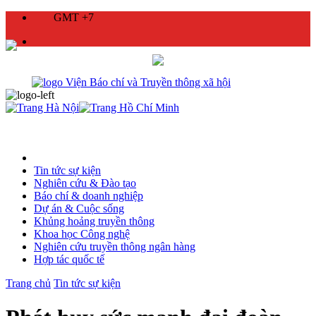
GMT +7
Tin tức sự kiện
Nghiên cứu & Đào tạo
Báo chí & doanh nghiệp
Dự án & Cuộc sống
Khủng hoảng truyền thông
Khoa học Công nghệ
Nghiên cứu truyền thông ngân hàng
Hợp tác quốc tế
Trang chủ
Tin tức sự kiện