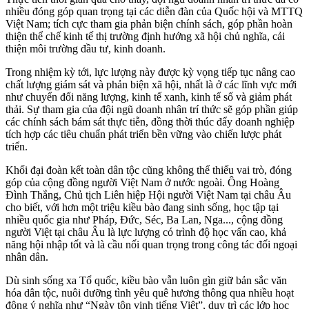
nhiều đóng góp quan trọng tại các diễn đàn của Quốc hội và MTTQ
Việt Nam; tích cực tham gia phản biện chính sách, góp phần hoàn
thiện thể chế kinh tế thị trường định hướng xã hội chủ nghĩa, cải
thiện môi trường đầu tư, kinh doanh.
Trong nhiệm kỳ tới, lực lượng này được kỳ vọng tiếp tục nâng cao
chất lượng giám sát và phản biện xã hội, nhất là ở các lĩnh vực mới
như chuyển đổi năng lượng, kinh tế xanh, kinh tế số và giảm phát
thải. Sự tham gia của đội ngũ doanh nhân trí thức sẽ góp phần giúp
các chính sách bám sát thực tiễn, đồng thời thúc đẩy doanh nghiệp
tích hợp các tiêu chuẩn phát triển bền vững vào chiến lược phát
triển.
Khối đại đoàn kết toàn dân tộc cũng không thể thiếu vai trò, đóng
góp của cộng đồng người Việt Nam ở nước ngoài. Ông Hoàng
Đình Thắng, Chủ tịch Liên hiệp Hội người Việt Nam tại châu Âu
cho biết, với hơn một triệu kiều bào đang sinh sống, học tập tại
nhiều quốc gia như Pháp, Đức, Séc, Ba Lan, Nga..., cộng đồng
người Việt tại châu Âu là lực lượng có trình độ học vấn cao, khả
năng hội nhập tốt và là cầu nối quan trọng trong công tác đối ngoại
nhân dân.
Dù sinh sống xa Tổ quốc, kiều bào vẫn luôn gìn giữ bản sắc văn
hóa dân tộc, nuôi dưỡng tình yêu quê hương thông qua nhiều hoạt
động ý nghĩa như “Ngày tôn vinh tiếng Việt”, duy trì các lớp học