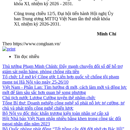
khóa XI, nhiệm kỳ 2026 - 2031.
Cũng trong chiều 12/5, Đại hội tiến hành Hội nghị Ủy
ban Trung ương MTTQ Việt Nam lần thứ nhất khóa
XI, nhiệm kỳ 2026-2031.
Minh Chí
Theo https://www.congluan.vn/
Tin đọc nhiều
Thủ tướng Phạm Minh Chính: Đẩy mạnh chuyển đổi số để hỗ trợ
giám sát ngân hàng, phòng chống rửa tiền
Tổ chức Lễ mở ký Công ước Liên hợp quốc về chống tội phạm
mạng tại Hà Nội vào ngày 25-26/10
Việt Nam - Phần Lan: Tìm hướng đi mới, cách làm mới và động lực
mới để làm sâu sắc hơn quan hệ song phương
Chủ tịch nước Lương Cường tuyên thệ nhậm chức
Tổng Bí thư: Doanh nghiệp công nghệ số phải nỗ lực tự cường, tự
chủ và phát triển công nghệ chiến lược
Bộ Nội vụ đốc thúc khẩn trương kiện toàn nhân sự cấp xã
Hội Nhà báo Việt Nam nhận nhiều bằng khen trong công tác đối
ngoại nhân dân năm 2023
Bộ Quốc phòng phát động “Tết trồng cây đời đời nhớ ơn Bác Hồ”