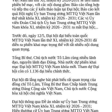
Việt Nam lần thứ XI, nhiệm kỳ 2026-2031 sẽ tiến hành
phiên bế mạc, với các nội dung gồm: Báo cáo tổng hợp
và tiếp thu các ý kiến thảo luận tại Đại hội; Báo cáo kết
quả Hội nghị Ủy ban Trung ương MTTQ Việt Nam lần
thứ nhất khóa XI, nhiệm kỳ 2026 - 2031; Các vị Ủy
viên Đoàn Chủ tịch Ủy ban Trung ương MTTQ Việt
Nam khóa XI, nhiệm kỳ 2026 - 2031 ra mắt Đại hội;...
Trước đó, ngày 12/5, Đại hội đại biểu toàn quốc
MTTQ Việt Nam lần thứ XI, nhiệm kỳ 2026-2031 đã
diễn ra phiên khai mạc trọng thể với rất nhiều nội dung
quan trọng.
Tổng Bí thư, Chủ tịch nước Tô Lâm cùng nhiều lãnh
đạo, nguyên lãnh đạo Đảng, Nhà nước dự phiên khai
mạc Đại hội MTTQ Việt Nam khóa mới. Tham dự Đại
hội còn có 1.136 đại biểu chính thức.
Đại hội đã lắng nghe bài phát biểu rất quan trọng của
đồng chí Tô Lâm, Tổng Bí thư Ban Chấp hành Trung
ương Đảng Cộng sản Việt Nam, Chủ tịch nước Cộng
hòa xã hội chủ nghĩa Việt Nam.
Đại hội thông qua Đề án nhân sự Ủy ban Trung ương
MTTQ Việt Nam khóa XI, nhiệm kỳ 2026 - 2031;
Hiệp thương cử Ủy ban Trung ương MTTQ Việt Nam