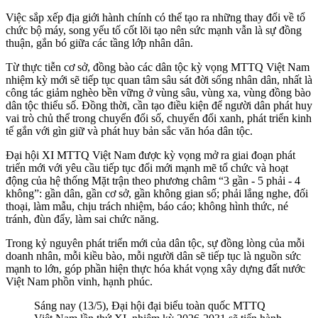
Việc sắp xếp địa giới hành chính có thể tạo ra những thay đổi về tổ
chức bộ máy, song yếu tố cốt lõi tạo nên sức mạnh vẫn là sự đồng
thuận, gắn bó giữa các tầng lớp nhân dân.
Từ thực tiễn cơ sở, đồng bào các dân tộc kỳ vọng MTTQ Việt Nam
nhiệm kỳ mới sẽ tiếp tục quan tâm sâu sát đời sống nhân dân, nhất là
công tác giảm nghèo bền vững ở vùng sâu, vùng xa, vùng đồng bào
dân tộc thiểu số. Đồng thời, cần tạo điều kiện để người dân phát huy
vai trò chủ thể trong chuyển đổi số, chuyển đổi xanh, phát triển kinh
tế gắn với gìn giữ và phát huy bản sắc văn hóa dân tộc.
Đại hội XI MTTQ Việt Nam được kỳ vọng mở ra giai đoạn phát
triển mới với yêu cầu tiếp tục đổi mới mạnh mẽ tổ chức và hoạt
động của hệ thống Mặt trận theo phương châm “3 gần - 5 phải - 4
không”: gần dân, gần cơ sở, gần không gian số; phải lắng nghe, đối
thoại, làm mẫu, chịu trách nhiệm, báo cáo; không hình thức, né
tránh, đùn đẩy, làm sai chức năng.
Trong kỷ nguyên phát triển mới của dân tộc, sự đồng lòng của mỗi
doanh nhân, mỗi kiều bào, mỗi người dân sẽ tiếp tục là nguồn sức
mạnh to lớn, góp phần hiện thực hóa khát vọng xây dựng đất nước
Việt Nam phồn vinh, hạnh phúc.
Sáng nay (13/5), Đại hội đại biểu toàn quốc MTTQ