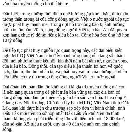
văn hóa truyền thống cho thế hệ trẻ.
Đặc biệt, trong những thời điểm quê hương gặp khó khăn, tinh thần
tương thân tương ái của cộng đồng người Việt ở nước ngoài tiếp tục
được phát huy mạnh mẽ. Trong đợt hỗ trợ đồng bào bị ảnh hưởng
bởi bão lớn năm 2025, cộng đồng người Việt tại châu Âu đã quyên
góp hàng chục tỷ đồng; riêng kiều bào tại Cộng hòa Séc ủng hộ hơn
10 tỷ đồng.
Để tiếp tục phát huy nguồn lực quan trọng này, các đại biểu kiến
nghị MTTQ Việt Nam cần đẩy mạnh ứng dụng nền tảng số nhằm
đổi mới phương thức kết nối, kịp thời nắm bắt tâm tư, nguyện vọng
của kiều bào. Đồng thời, cần tạo điều kiện thuận lợi hơn về quốc
tịch, đầu tư, thu hút nhân tài và phát huy vai trò của những cá nhân
tiêu biểu, có uy tín trong cộng đồng người Việt ở nước ngoài.
Đại đoàn kết toàn dân tộc không chỉ là giá trị truyền thống mà còn
là nền tảng quan trọng để phát triển bền vững tại các địa bàn có
đông đồng bào dân tộc thiểu số, giàu bản sắc văn hóa. Theo ông Y
Giang Gry Niê Knơng, Chủ tịch Ủy ban MTTQ Việt Nam tỉnh Đắk
Lắk, sau khi thực hiện chủ trương sắp xếp đơn vị hành chính, tỉnh
Đắk Lắk mới trên cơ sở hợp nhất Đắk Lắk và Phú Yên đã hình
thành không gian phát triển rộng lớn với diện tích hơn 18.000km²,
dân số gần 3,5 triệu người, quy tụ 49 dân tộc anh em cùng sinh
sống.