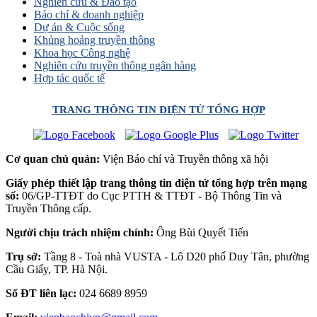
Nghiên cứu & Đào tạo
Báo chí & doanh nghiệp
Dự án & Cuộc sống
Khủng hoảng truyền thông
Khoa học Công nghệ
Nghiên cứu truyền thông ngân hàng
Hợp tác quốc tế
TRANG THÔNG TIN ĐIỆN TỬ TỔNG HỢP
Cơ quan chủ quản:
Viện Báo chí và Truyền thông xã hội
Giấy phép thiết lập trang thông tin điện tử tổng hợp trên mạng
số:
06/GP-TTĐT do Cục PTTH & TTĐT - Bộ Thông Tin và
Truyền Thông cấp.
Người chịu trách nhiệm chính:
Ông Bùi Quyết Tiến
Trụ sở:
Tầng 8 - Toà nhà VUSTA - Lô D20 phố Duy Tân, phường
Cầu Giấy, TP. Hà Nội.
Số ĐT liên lạc:
024 6689 8959