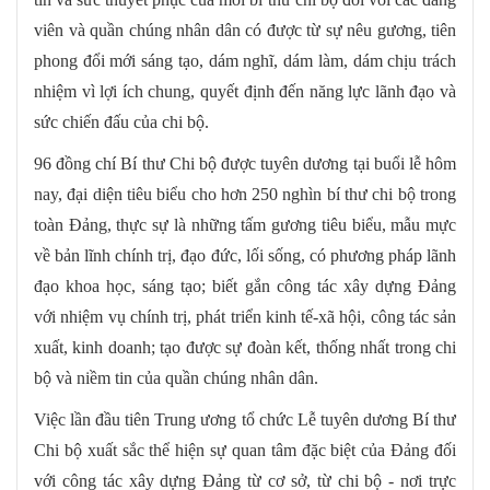
viên và quần chúng nhân dân có được từ sự nêu gương, tiên
phong đổi mới sáng tạo, dám nghĩ, dám làm, dám chịu trách
nhiệm vì lợi ích chung, quyết định đến năng lực lãnh đạo và
sức chiến đấu của chi bộ.
96 đồng chí Bí thư Chi bộ được tuyên dương tại buổi lễ hôm
nay, đại diện tiêu biểu cho hơn 250 nghìn bí thư chi bộ trong
toàn Đảng, thực sự là những tấm gương tiêu biểu, mẫu mực
về bản lĩnh chính trị, đạo đức, lối sống, có phương pháp lãnh
đạo khoa học, sáng tạo; biết gắn công tác xây dựng Đảng
với nhiệm vụ chính trị, phát triển kinh tế-xã hội, công tác sản
xuất, kinh doanh; tạo được sự đoàn kết, thống nhất trong chi
bộ và niềm tin của quần chúng nhân dân.
Việc lần đầu tiên Trung ương tổ chức Lễ tuyên dương Bí thư
Chi bộ xuất sắc thể hiện sự quan tâm đặc biệt của Đảng đối
với công tác xây dựng Đảng từ cơ sở, từ chi bộ - nơi trực