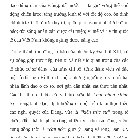
đạo đúng đắn của Đảng, đất nước ta đã giữ vững thế chủ
động chiến lược; tăng trưởng kinh tế với tốc độ cao, ổn định
chính trị-xã hội được duy trì, quốc phòng-an ninh được đảm
bảo; đời sống nhân dân được cải thiện; vị thế và uy tín quốc
tế của Việt Nam không ngừng được nâng cao.
Trong thành tựu đáng tự hào của nhiệm kỳ Đại hội XIII, có
sự đóng góp trực tiếp, bền bỉ và hết sức quan trọng của các
tổ chức cơ sở đảng, của từng chi bộ, từng đảng viên và đặc
biệt là đội ngũ Bí thư chi bộ - những người giữ vai trò hạt
nhân lãnh đạo ở cơ sở, nơi gần dân nhất, sát thực tiễn nhất.
Các bí thư chi bộ có vai trò vừa là
“
hạt nhân chính
trị
”
trong lãnh đạo, định hướng chi bộ triển khai thực hiện
các nghị quyết của Đảng, vừa là
“
kiến trúc sư
”
trong tổ
chức, điều hành, phân công nhiệm vụ cho các đảng viên,
cũng đồng thời là
“
cầu nối
”
giữa ý Đảng và lòng Dân. Uy
tín và sức thuyết phục của mỗi bí thư chi bộ đối với các đảng