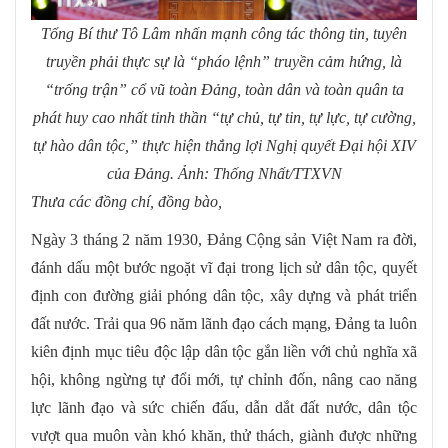
Tổng Bí thư Tô Lâm nhấn mạnh công tác thông tin, tuyên
truyền phải thực sự là “pháo lệnh” truyền cảm hứng, là
“trống trận” cổ vũ toàn Đảng, toàn dân và toàn quân ta
phát huy cao nhất tinh thần “tự chủ, tự tin, tự lực, tự cường,
tự hào dân tộc,” thực hiện thắng lợi Nghị quyết Đại hội XIV
của Đảng. Ảnh: Thống Nhất/TTXVN
T
hưa các đồng chí, đồng bào,
Ngày 3 tháng 2 năm 1930, Đảng Cộng sản Việt Nam ra đời,
đánh dấu một bước ngoặt vĩ đại trong lịch sử dân tộc, quyết
định con đường giải phóng dân tộc, xây dựng và phát triển
đất nước. Trải qua 96 năm lãnh đạo cách mạng, Đảng ta luôn
kiên định mục tiêu độc lập dân tộc gắn liền với chủ nghĩa xã
hội, không ngừng tự đổi mới, tự chỉnh đốn, nâng cao năng
lực lãnh đạo và sức chiến đấu, dẫn dắt đất nước, dân tộc
vượt qua muôn vàn khó khăn, thử thách, giành được những