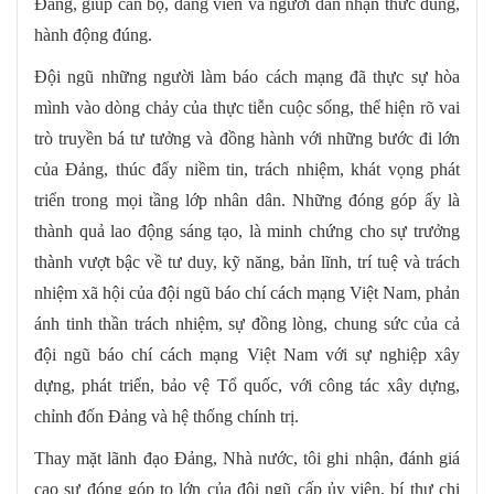
Đảng, giúp cán bộ, đảng viên và người dân nhận thức đúng,
hành động đúng.
Đội ngũ những người làm báo cách mạng đã thực sự hòa
mình vào dòng chảy của thực tiễn cuộc sống, thể hiện rõ vai
trò truyền bá tư tưởng và đồng hành với những bước đi lớn
của Đảng, thúc đẩy niềm tin, trách nhiệm, khát vọng phát
triển trong mọi tầng lớp nhân dân. Những đóng góp ấy là
thành quả lao động sáng tạo, là minh chứng cho sự trưởng
thành vượt bậc về tư duy, kỹ năng, bản lĩnh, trí tuệ và trách
nhiệm xã hội của đội ngũ báo chí cách mạng Việt Nam, phản
ánh tinh thần trách nhiệm, sự đồng lòng, chung sức của cả
đội ngũ báo chí cách mạng Việt Nam với sự nghiệp xây
dựng, phát triển, bảo vệ Tổ quốc, với công tác xây dựng,
chỉnh đốn Đảng và hệ thống chính trị.
Thay mặt lãnh đạo Đảng, Nhà nước, tôi ghi nhận, đánh giá
cao sự đóng góp to lớn của đội ngũ cấp ủy viên, bí thư chi