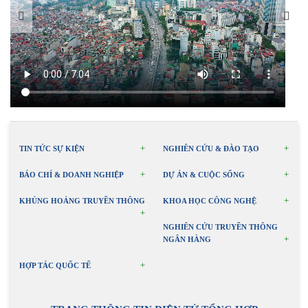
TIN TỨC SỰ KIỆN
NGHIÊN CỨU & ĐÀO TẠO
BÁO CHÍ & DOANH NGHIỆP
DỰ ÁN & CUỘC SỐNG
KHỦNG HOẢNG TRUYỀN THÔNG
KHOA HỌC CÔNG NGHỆ
NGHIÊN CỨU TRUYỀN THÔNG
NGÂN HÀNG
HỢP TÁC QUỐC TẾ