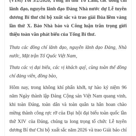
(VIM) Tối 3/2/2026, Tổng Bí thư Tô Lâm, các đồng chí
lãnh đạo, nguyên lãnh đạo Đảng Nhà nước dự Lễ tuyên
dương Bí thư chi bộ xuất sắc và trao giải Búa liềm vàng
lần thứ X. Báo Nhà báo và Công luận trân trọng giới
thiệu toàn văn phát biểu của Tổng Bí thư.
Thưa các đồng chí lãnh đạo, nguyên lãnh đạo Đảng, Nhà
nước, Mặt trận Tổ Quốc Việt Nam,
Thưa các vị đại biểu, các vị khách quý, cùng toàn thể đồng
chí đảng viên, đồng bào,
Hôm nay, trong không khí phấn khởi, tự hào kỷ niệm 96
năm Ngày thành lập Đảng Cộng sản Việt Nam quang vinh,
khi toàn Đảng, toàn dân và toàn quân ta hân hoan chào
mừng thành công rực rỡ của Đại hội đại biểu toàn quốc lần
thứ XIV của Đảng, chúng ta long trọng tổ chức Lễ tuyên
dương Bí thư Chi bộ xuất sắc năm 2026 và trao Giải báo chí