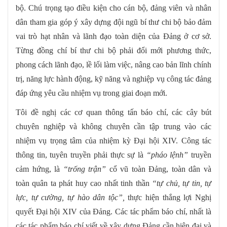
bộ. Chú trọng tạo điều kiện cho cán bộ, đảng viên và nhân
dân tham gia góp ý xây dựng đội ngũ bí thư chi bộ bảo đảm
vai trò hạt nhân và lãnh đạo toàn diện của Đảng ở cơ sở.
Từng đồng chí bí thư chi bộ phải đổi mới phương thức,
phong cách lãnh đạo, lề lối làm việc, nâng cao bản lĩnh chính
trị, năng lực hành động, kỹ năng và nghiệp vụ công tác đảng
đáp ứng yêu cầu nhiệm vụ trong giai đoạn mới.
Tôi đề nghị các cơ quan thông tấn báo chí, các cây bút
chuyên nghiệp và không chuyên cần tập trung vào các
nhiệm vụ trọng tâm của nhiệm kỳ Đại hội XIV. Công tác
thông tin, tuyên truyền phải thực sự là
“
pháo lệnh
”
truyền
cảm hứng, là
“
trống trận
”
cổ vũ toàn Đảng, toàn dân và
toàn quân ta phát huy cao nhất tinh thần
“tự chủ, tự tin, tự
lực, tự cường, tự hào dân tộc”,
thực hiện thắng lợi Nghị
quyết Đại hội XIV của Đảng. Các tác phẩm báo chí, nhất là
các tác phẩm báo chí viết về xây dựng Đảng cần hiện đại và