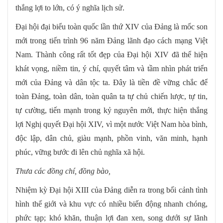
thắng lợi to lớn, có ý nghĩa lịch sử.
Đại hội đại biểu toàn quốc lần thứ XIV của Đảng là mốc son
mới trong tiến trình 96 năm Đảng lãnh đạo cách mạng Việt
Nam. Thành công rất tốt đẹp của Đại hội XIV đã thể hiện
khát vọng, niềm tin, ý chí, quyết tâm và tầm nhìn phát triển
mới của Đảng và dân tộc ta. Đây là tiền đề vững chắc để
toàn Đảng, toàn dân, toàn quân ta tự chủ chiến lược, tự tin,
tự cường, tiến mạnh trong kỷ nguyên mới, thực hiện thắng
lợi Nghị quyết Đại hội XIV, vì một nước Việt Nam hòa bình,
độc lập, dân chủ, giàu mạnh, phồn vinh, văn minh, hạnh
phúc, vững bước đi lên chủ nghĩa xã hội.
T
hưa
các
đồng chí, đồng bào,
Nhiệm kỳ Đại hội XIII của Đảng diễn ra trong bối cảnh tình
hình thế giới và khu vực có nhiều biến động nhanh chóng,
phức tạp; khó khăn, thuận lợi đan xen, song dưới sự lãnh