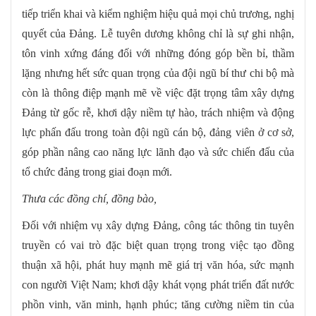
tiếp triển khai và kiểm nghiệm hiệu quả mọi chủ trương, nghị
quyết của Đảng. Lễ tuyên dương không chỉ là sự ghi nhận,
tôn vinh xứng đáng đối với những đóng góp bền bỉ, thầm
lặng nhưng hết sức quan trọng của đội ngũ bí thư chi bộ mà
còn là thông điệp mạnh mẽ về việc đặt trọng tâm xây dựng
Đảng từ gốc rễ, khơi dậy niềm tự hào, trách nhiệm và động
lực phấn đấu trong toàn đội ngũ cán bộ, đảng viên ở cơ sở,
góp phần nâng cao năng lực lãnh đạo và sức chiến đấu của
tổ chức đảng trong giai đoạn mới.
T
hưa các đồng chí, đồng bào,
Đối với nhiệm vụ xây dựng Đảng, công tác thông tin tuyên
truyền có vai trò đặc biệt quan trọng trong việc tạo đồng
thuận xã hội, phát huy mạnh mẽ giá trị văn hóa, sức mạnh
con người Việt Nam; khơi dậy khát vọng phát triển đất nước
phồn vinh, văn minh, hạnh phúc; tăng cường niềm tin của