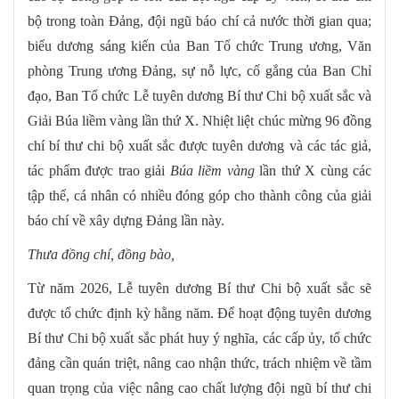
bộ trong toàn Đảng, đội ngũ báo chí cả nước thời gian qua;
biểu dương sáng kiến của Ban Tổ chức Trung ương, Văn
phòng Trung ương Đảng, sự nỗ lực, cố gắng của Ban Chỉ
đạo, Ban Tổ chức Lễ tuyên dương Bí thư Chi bộ xuất sắc và
Giải Búa liềm vàng lần thứ X. Nhiệt liệt chúc mừng 96 đồng
chí bí thư chi bộ xuất sắc được tuyên dương và các tác giả,
tác phẩm được trao giải
Búa liềm vàng
lần thứ X cùng các
tập thể, cá nhân có nhiều đóng góp cho thành công của giải
báo chí về xây dựng Đảng lần này.
T
hưa đồng chí, đồng bào,
Từ năm 2026, Lễ tuyên dương Bí thư Chi bộ xuất sắc sẽ
được tổ chức định kỳ hằng năm. Để hoạt động tuyên dương
Bí thư Chi bộ xuất sắc phát huy ý nghĩa, các cấp ủy, tổ chức
đảng cần quán triệt, nâng cao nhận thức, trách nhiệm về tầm
quan trọng của việc nâng cao chất lượng đội ngũ bí thư chi